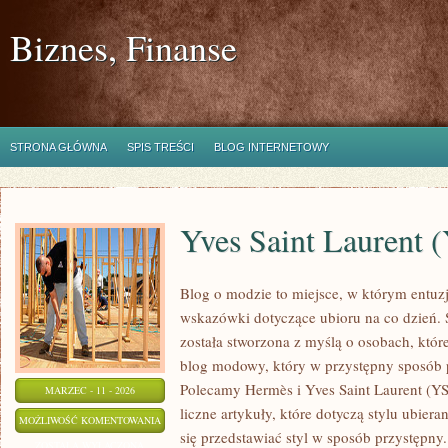
Biznes, Finanse
STRONA GŁÓWNA
SPIS TREŚCI
BLOG INTERNETOWY
Yves Saint Laurent 
Blog o modzie to miejsce, w którym entuzj
wskazówki dotyczące ubioru na co dzień. 
została stworzona z myślą o osobach, któr
blog modowy, który w przystępny sposób 
Polecamy Hermès i Yves Saint Laurent (YS
MARZEC - 11 - 2026
liczne artykuły, które dotyczą stylu ubieran
YVES
MOŻLIWOŚĆ KOMENTOWANIA
się przedstawiać styl w sposób przystępny
SAINT
ZOSTAŁA WYŁĄCZONA