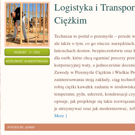
Logistyka i Transpo
Ciężkim
Techneau to portal o przemyśle – przede 
ale także o tym, co go otacza: narzędziach,
łańcuchach dostaw, bezpieczeństwie oraz ko
MARZEC - 8 - 2026
dla osób, które chcą ogarniać procesy pr
LOGISTYKA
MOŻLIWOŚĆ KOMENTOWANIA
korporacyjnej waty, a jednocześnie doceni
I
ZOSTAŁA WYŁĄCZONA
Zawody w Przemyśle Ciężkim i Wielkie P
TRANSPORT
zainteresowania stoją zakłady, ciąg techno
W
robią ciężki kawałek zadania w środowis
PRZEMYŚLE
temperatur, pyłu, uderzeń, kondensacji czy
CIĘŻKIM
opisuje, jak projektuje się takie rozwiązan
je utrzymywać oraz jak modernizować, że
More ]
POSTED BY ADMIN