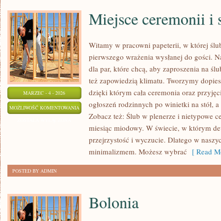
Miejsce ceremonii i 
Witamy w pracowni papeterii, w której śl
pierwszego wrażenia wysłanej do gości. Nas
dla par, które chcą, aby zaproszenia na ślu
też zapowiedzią klimatu. Tworzymy dopiesz
dzięki którym cała ceremonia oraz przyjęc
MARZEC - 4 - 2026
ogłoszeń rodzinnych po winietki na stół, a
MIEJSCE
MOŻLIWOŚĆ KOMENTOWANIA
Zobacz też: Ślub w plenerze i nietypowe c
CEREMONII
ZOSTAŁA WYŁĄCZONA
miesiąc miodowy. W świecie, w którym deta
I
przejrzystość i wyczucie. Dlatego w naszy
SALI
minimalizmem. Możesz wybrać
[ Read Mo
WESELNEJ
POSTED BY ADMIN
Bolonia