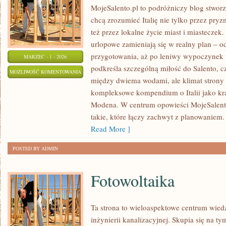
MojeSalento.pl to podróżniczy blog stwor
chcą zrozumieć Italię nie tylko przez pr
też przez lokalne życie miast i miasteczek
urlopowe zamieniają się w realny plan – od
przygotowania, aż po leniwy wypoczynek 
MARZEC - 1 - 2026
podkreśla szczególną miłość do Salento, 
BOLONIA
MOŻLIWOŚĆ KOMENTOWANIA
między dwiema wodami, ale klimat strony 
ZOSTAŁA WYŁĄCZONA
kompleksowe kompendium o Italii jako kr
Modena. W centrum opowieści MojeSalento
takie, które łączy zachwyt z planowaniem.
Read More ]
POSTED BY ADMIN
Fotowoltaika
Ta strona to wieloaspektowe centrum wied
inżynierii kanalizacyjnej. Skupia się na ty