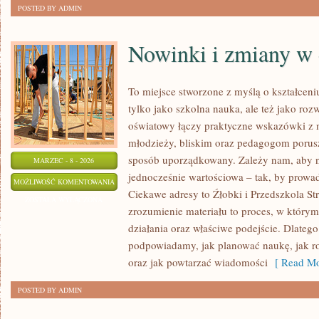
POSTED BY ADMIN
Nowinki i zmiany w 
To miejsce stworzone z myślą o kształceni
tylko jako szkolna nauka, ale też jako ro
oświatowy łączy praktyczne wskazówki z 
młodzieży, bliskim oraz pedagogom porusz
sposób uporządkowany. Zależy nam, aby n
MARZEC - 8 - 2026
jednocześnie wartościowa – tak, by prowad
NOWINKI
MOŻLIWOŚĆ KOMENTOWANIA
Ciekawe adresy to Źłobki i Przedszkola Str
I
ZOSTAŁA WYŁĄCZONA
zrozumienie materiału to proces, w którym 
ZMIANY
działania oraz właściwe podejście. Dlatego
W
podpowiadamy, jak planować naukę, jak roz
EDUKACJI
oraz jak powtarzać wiadomości
[ Read Mo
POSTED BY ADMIN