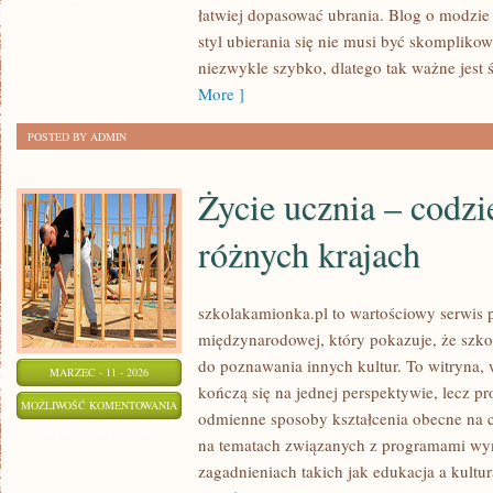
łatwiej dopasować ubrania. Blog o modzie 
LAURENT
styl ubierania się nie musi być skomplikowa
(YSL)
niezwykle szybko, dlatego tak ważne jest 
More ]
POSTED BY ADMIN
Życie ucznia – codz
różnych krajach
szkolakamionka.pl to wartościowy serwis 
międzynarodowej, który pokazuje, że szk
do poznawania innych kultur. To witryna, 
MARZEC - 11 - 2026
kończą się na jednej perspektywie, lecz p
ŻYCIE
MOŻLIWOŚĆ KOMENTOWANIA
odmienne sposoby kształcenia obecne na c
UCZNIA
ZOSTAŁA WYŁĄCZONA
na tematach związanych z programami wym
–
zagadnieniach takich jak edukacja a kultur
CODZIENNOŚĆ