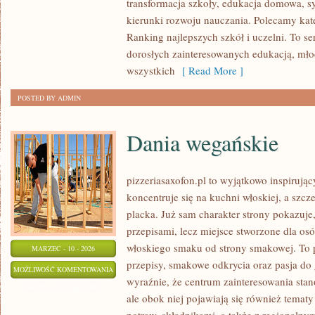
transformacja szkoły, edukacja domowa, s
W
kierunki rozwoju nauczania. Polecamy kate
RÓŻNYCH
Ranking najlepszych szkół i uczelni. To se
KRAJACH
dorosłych zainteresowanych edukacją, młod
wszystkich
[ Read More ]
POSTED BY ADMIN
Dania wegańskie
pizzeriasaxofon.pl to wyjątkowo inspirując
koncentruje się na kuchni włoskiej, a szcz
placka. Już sam charakter strony pokazuje,
przepisami, lecz miejsce stworzone dla os
włoskiego smaku od strony smakowej. To pr
MARZEC - 10 - 2026
przepisy, smakowe odkrycia oraz pasja do 
DANIA
MOŻLIWOŚĆ KOMENTOWANIA
wyraźnie, że centrum zainteresowania stan
WEGAŃSKIE
ZOSTAŁA WYŁĄCZONA
ale obok niej pojawiają się również temat