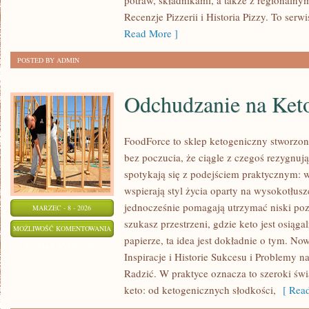
potraw, składnikami, a także z regionalnym
Recenzje Pizzerii i Historia Pizzy. To ser
Read More ]
POSTED BY ADMIN
Odchudzanie na Ket
FoodForce to sklep ketogeniczny stworzony
bez poczucia, że ciągle z czegoś rezygnuj
spotykają się z podejściem praktycznym: w
wspierają styl życia oparty na wysokotłus
jednocześnie pomagają utrzymać niski po
MARZEC - 8 - 2026
szukasz przestrzeni, gdzie keto jest osiąga
ODCHUDZANIE
MOŻLIWOŚĆ KOMENTOWANIA
papierze, ta idea jest dokładnie o tym. Now
NA
ZOSTAŁA WYŁĄCZONA
Inspiracje i Historie Sukcesu i Problemy n
KETO
Radzić. W praktyce oznacza to szeroki świ
keto: od ketogenicznych słodkości,
[ Read