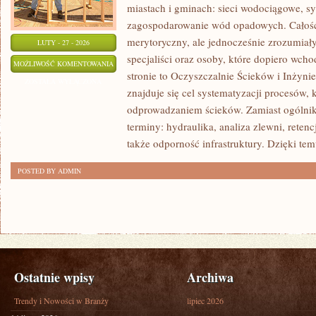
miastach i gminach: sieci wodociągowe, sy
zagospodarowanie wód opadowych. Całość 
merytoryczny, ale jednocześnie zrozumiały,
LUTY - 27 - 2026
specjaliści oraz osoby, które dopiero wch
FOTOWOLTAIKA
MOŻLIWOŚĆ KOMENTOWANIA
stronie to Oczyszczalnie Ścieków i Inżyni
ZOSTAŁA WYŁĄCZONA
znajduje się cel systematyzacji procesów, 
odprowadzaniem ścieków. Zamiast ogólnikó
terminy: hydraulika, analiza zlewni, rete
także odporność infrastruktury. Dzięki tem
POSTED BY ADMIN
Ostatnie wpisy
Archiwa
Trendy i Nowości w Branży
lipiec 2026