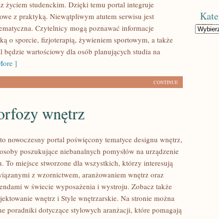
raz życiem studenckim. Dzięki temu portal integruje
Kate
we z praktyką. Niewątpliwym atutem serwisu jest
ematyczna. Czytelnicy mogą poznawać informacje
Kategorie
ką o sporcie, fizjoterapią, żywieniem sportowym, a także
al będzie wartościowy dla osób planujących studia na
ore ]
CONTINUE
rfozy wnętrz
to nowoczesny portal poświęcony tematyce designu wnętrz,
e osoby poszukujące niebanalnych pomysłów na urządzenie
. To miejsce stworzone dla wszystkich, którzy interesują
wiązanymi z wzornictwem, aranżowaniem wnętrz oraz
endami w świecie wyposażenia i wystroju. Zobacz także
jektowanie wnętrz i Style wnętrzarskie. Na stronie można
ne poradniki dotyczące stylowych aranżacji, które pomagają