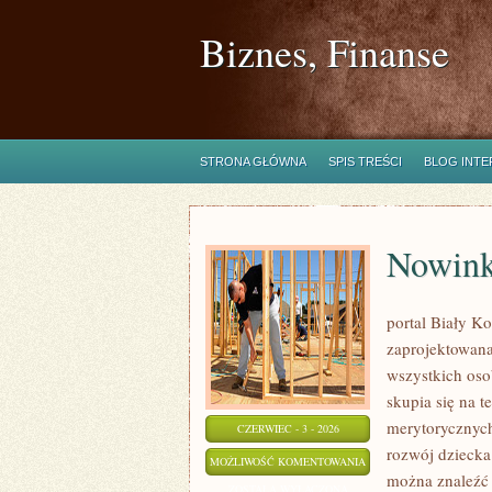
Biznes, Finanse
STRONA GŁÓWNA
SPIS TREŚCI
BLOG INT
Nowink
portal Biały Ko
zaprojektowana
wszystkich oso
skupia się na t
merytorycznych
CZERWIEC - 3 - 2026
rozwój dziecka
NOWINKI
MOŻLIWOŚĆ KOMENTOWANIA
można znaleźć i
EDUKACYJNE
ZOSTAŁA WYŁĄCZONA