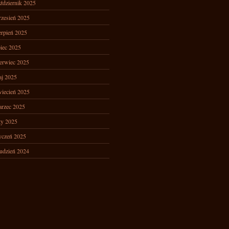
ździernik 2025
zesień 2025
erpień 2025
piec 2025
erwiec 2025
j 2025
iecień 2025
rzec 2025
ty 2025
yczeń 2025
udzień 2024