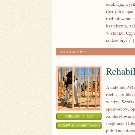
edukacją, wyc
różnych etapac
rozbudowane ar
kształcenia, z
w żłobku. Czyt
codziennych
[ 
POSTED BY ADMIN
Rehabil
AkademikaWF.pl
ruchu, profila
wiedzy. Serwis
sportowców, o
zainteresowany
CZERWIEC - 2 - 2026
Inspiracje i Li
REHABILITACJA
MOŻLIWOŚĆ KOMENTOWANIA
publikacji dot
I
ZOSTAŁA WYŁĄCZONA