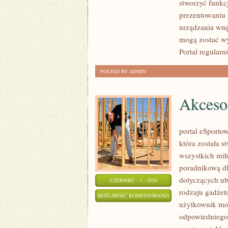
stworzyć funkc
prezentowaniu 
urządzania wnę
mogą zostać wy
Portal regularn
POSTED BY ADMIN
Akcesor
portal eSportow
która została 
wszystkich mił
poradnikową dl
dotyczących ub
CZERWIEC - 1 - 2026
rodzaju gadżet
AKCESORIA
MOŻLIWOŚĆ KOMENTOWANIA
użytkownik mo
I
ZOSTAŁA WYŁĄCZONA
odpowiedniego
DODATKI