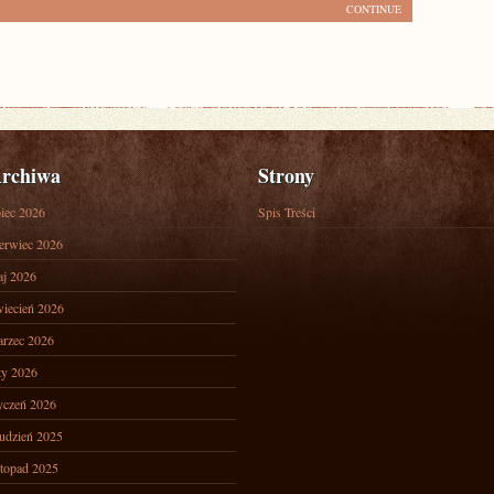
CONTINUE
rchiwa
Strony
piec 2026
Spis Treści
erwiec 2026
j 2026
iecień 2026
rzec 2026
ty 2026
yczeń 2026
udzień 2025
stopad 2025