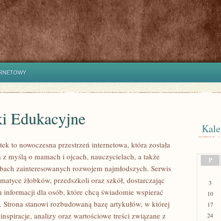
ERNETOWY
i Edukacyjne
Kale
tek to nowoczesna przestrzeń internetowa, która została
 z myślą o mamach i ojcach, nauczycielach, a także
P
bach zainteresowanych rozwojem najmłodszych. Serwis
ematyce żłobków, przedszkoli oraz szkół, dostarczając
3
 informacji dla osób, które chcą świadomie wspierać
10
. Strona stanowi rozbudowaną bazę artykułów, w której
17
nspiracje, analizy oraz wartościowe treści związane z
24