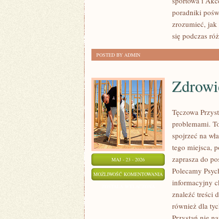
sportowa i Akc
poradniki pośw
zrozumieć, jak
się podczas ró
POSTED BY ADMIN
Zdrowi
Tęczowa Przyst
problemami. To
spojrzeć na wł
tego miejsca, 
zaprasza do po
MAJ - 23 - 2026
Polecamy Psych
ZDROWIE
MOŻLIWOŚĆ KOMENTOWANIA
informacyjny c
PSYCHICZNE
ZOSTAŁA WYŁĄCZONA
znaleźć treści 
również dla ty
Przystań nie n