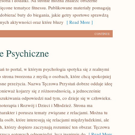
esoria i dodatki. Na stronie można znaleźć obszerne
ięcone tematyce fitnessu. Publikowane materiały pomagają
 dobierać buty do biegania, jakie getry sportowe sprawdzą
żnych aktywności oraz które bluzy
[ Read More ]
CONTINUE
e Psychiczne
ań to portal, w którym psychologia spotyka się z realnymi
 strona tworzona z myślą o osobach, które chcą spokojniej
asne przeżycia. Nazwa Tęczowa Przystań dobrze oddaje ideę
ponieważ kojarzy się z różnorodnością, a jednocześnie
szukiwania odpowiedzi nad tym, co dzieje się w człowieku.
oterapia i Rozwój i Dzieci i Młodzież. Strona ma
harakter i porusza tematy związane z relacjami. Można tu
dla osób, które interesują się relacjami międzyludzkimi, ale
ch, którzy dopiero zaczynają rozumieć ten obszar. Tęczowa
arzuca gotowych odpowiedzi, lecz inspiruje do
[ Read More