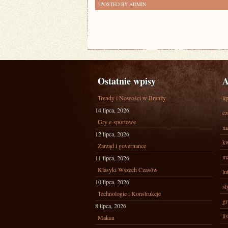
POSTED BY ADMIN
Ostatnie wpisy
A
Trendy i Nowości w Branży
li
14 lipca, 2026
cz
Gry e-sportowe
ma
12 lipca, 2026
kw
Zarząd i governance
ma
11 lipca, 2026
Klasyki Wszech Czasów
lu
10 lipca, 2026
st
Technologie i Konstrukcje
gr
8 lipca, 2026
li
Makau