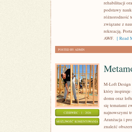
rehabilitacji o
FIZJOTERAPIA
podstawy nauko
różnorodność t
związane z nau
rekreacją. Port
AWF.
[ Read M
POSTED BY ADMIN
Metamo
M-Loft Design 
który inspiruj
domu oraz loftu
się tematami z
najnowszymi tr
CZERWIEC - 1 - 2026
Aranżacja i pro
METAMORFOZY
MOŻLIWOŚĆ KOMENTOWANIA
znaleźć obszer
WNĘTRZ
ZOSTAŁA WYŁĄCZONA