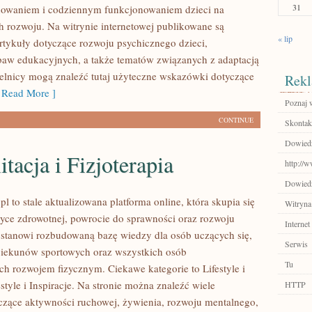
31
howaniem i codziennym funkcjonowaniem dzieci na
h rozwoju. Na witrynie internetowej publikowane są
« lip
tykuły dotyczące rozwoju psychicznego dzieci,
abaw edukacyjnych, a także tematów związanych z adaptacją
elnicy mogą znaleźć tutaj użyteczne wskazówki dotyczące
Rekl
Read More ]
Poznaj 
CONTINUE
Skontakt
Dowiedz
itacja i Fizjoterapia
http://
Dowiedz 
 to stale aktualizowana platforma online, która skupia się
Witryna
ktyce zdrowotnej, powrocie do sprawności oraz rozwoju
Internet
 stanowi rozbudowaną bazę wiedzy dla osób uczących się,
Serwis
piekunów sportowych oraz wszystkich osób
Tu
ch rozwojem fizycznym. Ciekawe kategorie to Lifestyle i
festyle i Inspiracje. Na stronie można znaleźć wiele
HTTP
yczące aktywności ruchowej, żywienia, rozwoju mentalnego,