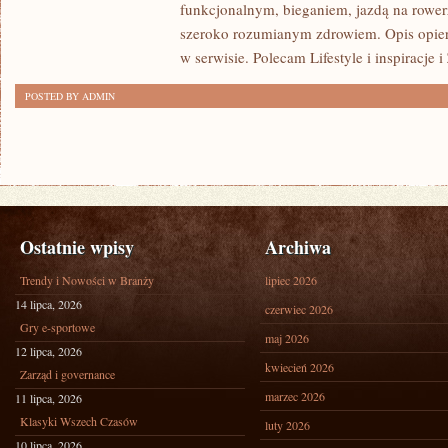
funkcjonalnym, bieganiem, jazdą na rowerz
szeroko rozumianym zdrowiem. Opis opier
w serwisie. Polecam Lifestyle i inspiracje 
POSTED BY ADMIN
Ostatnie wpisy
Archiwa
Trendy i Nowości w Branży
lipiec 2026
14 lipca, 2026
czerwiec 2026
Gry e-sportowe
maj 2026
12 lipca, 2026
kwiecień 2026
Zarząd i governance
marzec 2026
11 lipca, 2026
Klasyki Wszech Czasów
luty 2026
10 lipca, 2026