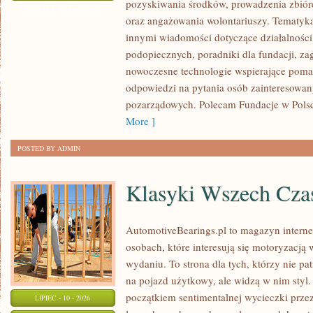
pozyskiwania środków, prowadzenia zbiór
I
ZOSTAŁA WYŁĄCZONA
oraz angażowania wolontariuszy. Tematyk
GOVERNANCE
innymi wiadomości dotyczące działalności 
podopiecznych, poradniki dla fundacji, za
nowoczesne technologie wspierające pomag
odpowiedzi na pytania osób zainteresowany
pozarządowych. Polecam Fundacje w Polsce
More ]
POSTED BY ADMIN
Klasyki Wszech Cz
AutomotiveBearings.pl to magazyn intern
osobach, które interesują się motoryzacją
wydaniu. To strona dla tych, którzy nie p
na pojazd użytkowy, ale widzą w nim styl.
początkiem sentimentalnej wycieczki prze
LIPIEC - 10 - 2026