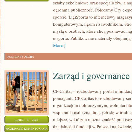
sztaby szkoleniowe oraz specjalistów, a na
E-
ZOSTAŁA WYŁĄCZONA
ogromną publiczność. Polecamy Gry e-spor
SPORTOWE
sporcie. LigiSportu to internetowy maga
komputerowym, ligom i zawodnikom. Stron
myślą o osobach, które chcą poznawać naj
e-sportu. Publikowane materiały obejmują 
More ]
POSTED BY ADMIN
Zarząd i governance
CP Caritas – rozbudowany portal o fundac
pomaganiu CP Caritas to rozbudowany ser
organizacjom dobroczynnym, wolontariat
wspierania osób znajdujących się w trudnej 
miejsce, w którym można znaleźć praktycz
LIPIEC - 11 - 2026
działalności fundacji w Polsce i na świec
ZARZĄD
MOŻLIWOŚĆ KOMENTOWANIA