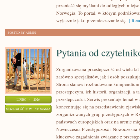
przenieść się myślami do odległych miejsc
Norwegia. To portal, w którym podróżowan
wyłącznie jako przemieszczanie się
[ Read
POSTED BY ADMIN
Pytania od czytelni
Zorganizowana przestępczość od wielu lat
zarówno specjalistów, jak i osób poszukują
Strona stanowi rozbudowane kompendium 
przestępczym, ich historii, organizacji, 
przestępczości. Serwis prezentuje temat w
LIPIEC - 4 - 2026
koncentrując się na przedstawieniu zjawis
PYTANIA
MOŻLIWOŚĆ KOMENTOWANIA
zorganizowanych grup przestępczych w Rze
OD
ZOSTAŁA WYŁĄCZONA
państwach europejskich oraz na arenie m
CZYTELNIKÓW
Nowoczesna Przestępczość i Nowoczesna Pr
kluczowe zagadnienia związane z przestęp