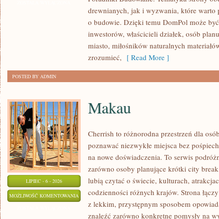
I
ZOSTAŁA WYŁĄCZONA
drewnianych, jak i wyzwania, które warto
KONSTRUKCJE
o budowie. Dzięki temu DomPol może być
inwestorów, właścicieli działek, osób pla
miasto, miłośników naturalnych materiałów
zrozumieć,
[ Read More ]
POSTED BY ADMIN
Makau
Cherrish to różnorodna przestrzeń dla osób
poznawać niezwykłe miejsca bez pośpiechu
na nowe doświadczenia. To serwis podróżn
zarówno osoby planujące krótki city break,
lubią czytać o świecie, kulturach, atrakcjac
LIPIEC - 6 - 2026
codzienności różnych krajów. Strona łącz
MAKAU
MOŻLIWOŚĆ KOMENTOWANIA
z lekkim, przystępnym sposobem opowiada
ZOSTAŁA WYŁĄCZONA
znaleźć zarówno konkretne pomysły na wyj