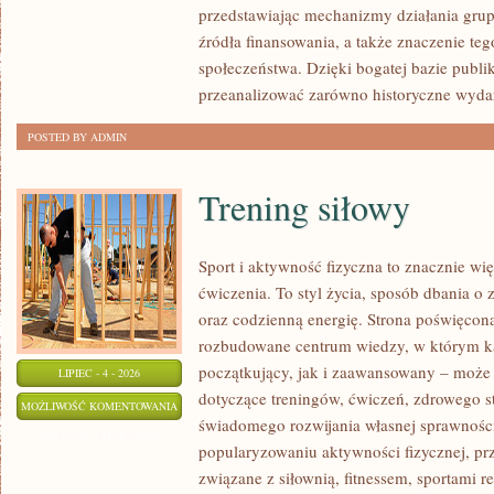
przedstawiając mechanizmy działania grup 
źródła finansowania, a także znaczenie teg
społeczeństwa. Dzięki bogatej bazie publi
przeanalizować zarówno historyczne wydar
POSTED BY ADMIN
Trening siłowy
Sport i aktywność fizyczna to znacznie wię
ćwiczenia. To styl życia, sposób dbania o
oraz codzienną energię. Strona poświęcona
rozbudowane centrum wiedzy, w którym k
początkujący, jak i zaawansowany – może 
LIPIEC - 4 - 2026
dotyczące treningów, ćwiczeń, zdrowego st
TRENING
MOŻLIWOŚĆ KOMENTOWANIA
świadomego rozwijania własnej sprawności
SIŁOWY
ZOSTAŁA WYŁĄCZONA
popularyzowaniu aktywności fizycznej, pr
związane z siłownią, fitnessem, sportami r