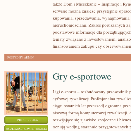
także Dom i Mieszkanie – Inspiracje i Ry
NOWOŚCI
serwisie można znaleźć przystępnie oprac
W
kupowania, sprzedawania, wynajmowania i
BRANŻY
nieruchomościami. Zakres poruszanych z
podstawowe informacje dla początkujących
tematy związane z inwestowaniem, analizo
finansowaniem zakupu czy obserwowanie
POSTED BY ADMIN
Gry e-sportowe
Ligi e-sportu – rozbudowany przewodnik po
cyfrowej rywalizacji Profesjonalna rywal
ciągu ostatnich lat przeszedł ogromną prz
niszową formą komputerowej rywalizacji, 
rozwijające się zjawisko społeczne i bizne
LIPIEC - 12 - 2026
trenują według starannie przygotowanych 
GRY
MOŻLIWOŚĆ KOMENTOWANIA