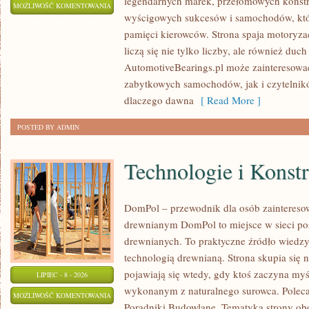
legendarnych marek, przełomowych konstr
KLASYKI
MOŻLIWOŚĆ KOMENTOWANIA
wyścigowych sukcesów i samochodów, które
WSZECH
ZOSTAŁA WYŁĄCZONA
pamięci kierowców. Strona spaja motoryzac
CZASÓW
liczą się nie tylko liczby, ale również du
AutomotiveBearings.pl może zainteresować
zabytkowych samochodów, jak i czytelnik
dlaczego dawna
[ Read More ]
POSTED BY ADMIN
Technologie i Konst
DomPol – przewodnik dla osób zaintere
drewnianym DomPol to miejsce w sieci p
drewnianych. To praktyczne źródło wiedzy d
technologią drewnianą. Strona skupia się 
pojawiają się wtedy, gdy ktoś zaczyna my
LIPIEC - 8 - 2026
wykonanym z naturalnego surowca. Poleca
TECHNOLOGIE
MOŻLIWOŚĆ KOMENTOWANIA
Poradniki Budowlane. Tematyka strony o