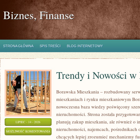
Biznes, Finanse
STRONA GŁÓWNA
SPIS TREŚCI
BLOG INTERNETOWY
Trendy i Nowości w
Borawska Mieszkania – rozbudowany serw
mieszkaniach i rynku mieszkaniowym Bor
nowoczesna baza wiedzy poświęcony szer
nieruchomości. Strona została przygotowa
planują zakup mieszkania, ale również o i
LIPIEC - 14 - 2026
nieruchomości, najemcach, pośrednikach o
TRENDY
MOŻLIWOŚĆ KOMENTOWANIA
chcących lepiej zrozumieć mechanizmy f
I
ZOSTAŁA WYŁĄCZONA