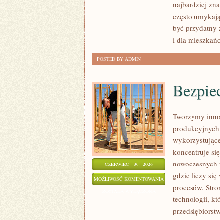
najbardziej zna
często umykają
być przydatny 
i dla mieszkań
POSTED BY ADMIN
Bezpie
Tworzymy inno
produkcyjnych,
wykorzystujące
koncentruje si
nowoczesnych r
CZERWIEC - 30 - 2026
gdzie liczy si
BEZPIECZEŃSTWO
MOŻLIWOŚĆ KOMENTOWANIA
procesów. Stro
I
ZOSTAŁA WYŁĄCZONA
technologii, k
NORMY
przedsiębiorst