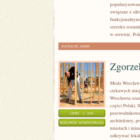
popularyzowani
związane z siło
funkcjonalnym,
szeroko rozumi
w serwisie. Pol
POSTED BY ADMIN
Zgorze
Moda Wrocław 
ciekawych mie
Wrocławia oraz
części Polski.
przewodnikowe 
LIPIEC - 2 - 2026
architektury, p
ZGORZELEC
MOŻLIWOŚĆ KOMENTOWANIA
miastach i mias
ZOSTAŁA WYŁĄCZONA
odkrywać lokal