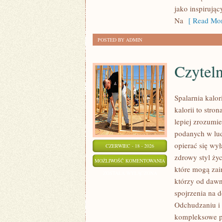
MAKIJAŻ
jako inspirują
Na
[ Read Mor
POSTED BY ADMIN
Czyteln
Spalarnia kalor
kalorii to stro
lepiej zrozumie
podanych w lud
opierać się wył
CZERWIEC - 18 - 2026
zdrowy styl życ
CZYTELNICZE
MOŻLIWOŚĆ KOMENTOWANIA
które mogą zai
ARTYKUŁY
ZOSTAŁA WYŁĄCZONA
którzy od dawn
spojrzenia na 
Odchudzaniu i 
kompleksowe p