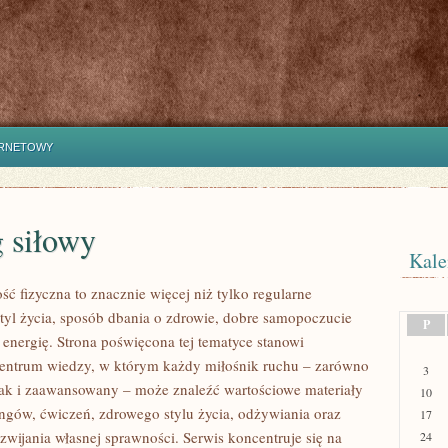
ERNETOWY
 siłowy
Kale
ść fizyczna to znacznie więcej niż tylko regularne
styl życia, sposób dbania o zdrowie, dobre samopoczucie
P
 energię. Strona poświęcona tej tematyce stanowi
entrum wiedzy, w którym każdy miłośnik ruchu – zarówno
3
jak i zaawansowany – może znaleźć wartościowe materiały
10
ingów, ćwiczeń, zdrowego stylu życia, odżywiania oraz
17
wijania własnej sprawności. Serwis koncentruje się na
24