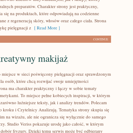
alnych preparatów. Charakter strony jest praktyczny,
a się na produktach, które odpowiadają na codzienne
ne z regeneracją skóry, włosów oraz całego ciała. Strona
ykę pielęgnacji z
[ Read More ]
CONTINUE
kreatywny makijaż
to miejsce w sieci poświęcony pielęgnacji oraz sprawdzonym
 osób, które chcą rozwijać swoje umiejętności
rona ma charakter praktyczny i łączy w sobie tematy
metykami. To miejsce pełne kobiecych inspiracji, w którym
zarówno luźniejsze teksty, jak i analizy trendów. Polecam
o kroku i Czytelnicy Analizują. Tematyka strony skupia się
im na wizażu, ale nie ogranicza się wyłącznie do samego
zy. Studio Veriss pokazuje urodę jako całość, w którym
 dobór fryzury. Dzięki temu serwis może być odbierany