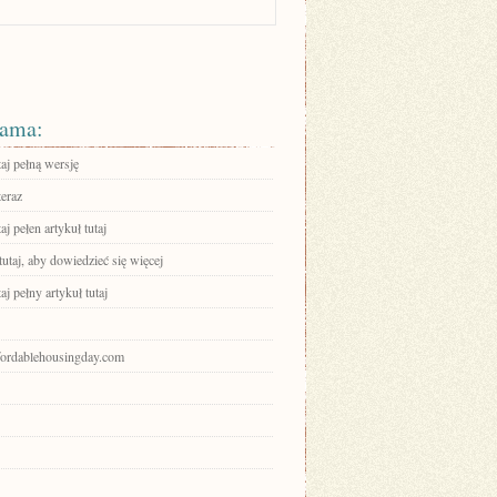
ama:
aj pełną wersję
teraz
aj pełen artykuł tutaj
tutaj, aby dowiedzieć się więcej
aj pełny artykuł tutaj
ffordablehousingday.com