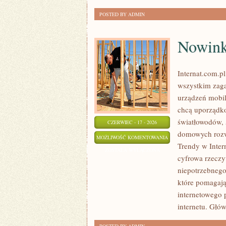
POSTED BY ADMIN
Nowinki
Internat.com.p
wszystkim zaga
urządzeń mobil
chcą uporządko
światłowodów, 
CZERWIEC - 17 - 2026
domowych rozwi
NOWINKI
MOŻLIWOŚĆ KOMENTOWANIA
Trendy w Intern
I
ZOSTAŁA WYŁĄCZONA
cyfrowa rzeczy
TRENDY
niepotrzebnego
W
które pomagają
INTERNECIE
internetowego 
internetu. Głó