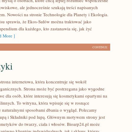
 myślą o osobach, które chcą lepiej rozumieć współczesne
wiskowe, ale jednocześnie szukają treści napisanych
em. Nowości na stronie Technologie dla Planety i Ekologia.
isu sprawia, że Ekos-Sułów można traktować jako
mpendium dla każdego, kto zastanawia się, jak żyć
 More ]
CONTINUE
yki
strona internetowa, która koncentruje się wokół
ganicznych. Strona może być postrzegana jako wygodne
we dla osób, które interesują się kosmetykami opartymi na
linnych. To witryna, która wpisuje się w rosnące
e naturalnymi sposobami dbania o wygląd. Polecamy
lupą i Składniki pod lupą. Głównym motywem strony jest
smetyków do twarzy, ciała i włosów. Bioarp24.pl może
zarówno klientów indywidualnych, jak i sklepy, którzy