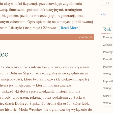
31
u aktywności fizycznej, przedstawiając zagadnienia
wnią, fitnessem, sportami rekreacyjnymi, treningiem
« lip
 bieganiem, jazdą na rowerze, jogą, regeneracją oraz
anym zdrowiem. Opis opiera się na tematyce publikowanej
ecam Lifestyle i inspiracje i Zdrowie
[ Read More ]
Rekl
Przeczyt
CONTINUE
Zobacz 
lec
Przeczyt
Przejdź 
to obszerny serwis internetowy poświęcony odkrywaniu
Przeczyt
jsc na Dolnym Śląsku, ze szczególnym uwzględnieniem
WWW
 miejscowości, które tworzą niezwykle ciekawą mapę tej
http://a
 Strona jest miejscem, w którym można znaleźć
WWW
wskazówki dotyczące zwiedzania, historii, kultury,
Serwis
rzyrody, wydarzeń, rekreacji oraz codziennego życia w
teczkach Dolnego Śląska. To strona dla osób, które lubią
WWW
ne historie. Moda Wrocław nie ogranicza się wyłącznie do