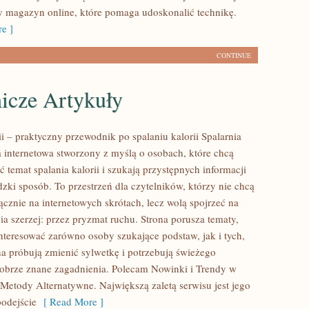
cy magazyn online, które pomaga udoskonalić technikę.
e ]
CONTINUE
icze Artykuły
ii – praktyczny przewodnik po spalaniu kalorii Spalarnia
na internetowa stworzony z myślą o osobach, które chcą
ć temat spalania kalorii i szukają przystępnych informacji
zki sposób. To przestrzeń dla czytelników, którzy nie chcą
ącznie na internetowych skrótach, lecz wolą spojrzeć na
ia szerzej: przez pryzmat ruchu. Strona porusza tematy,
nteresować zarówno osoby szukające podstaw, jak i tych,
a próbują zmienić sylwetkę i potrzebują świeżego
dobrze znane zagadnienia. Polecam Nowinki i Trendy w
Metody Alternatywne. Największą zaletą serwisu jest jego
odejście
[ Read More ]