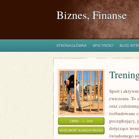
Biznes, Finanse
STRONA GŁÓWNA
SPIS TREŚCI
BLOG INT
Trening
Sport i aktywno
ćwiczenia. To 
oraz codzienną
rozbudowane c
początkujący, 
LIPIEC - 4 - 2026
dotyczące tren
TRENING
MOŻLIWOŚĆ KOMENTOWANIA
świadomego roz
SIŁOWY
ZOSTAŁA WYŁĄCZONA