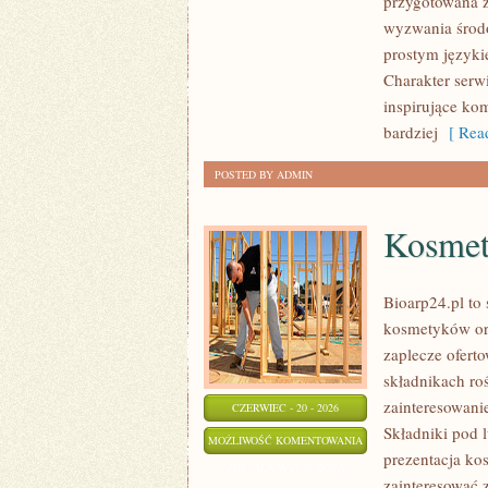
przygotowana z
OCHRONA
wyzwania środo
ŚRODOWISKA
prostym języki
Charakter serw
inspirujące ko
bardziej
[ Read
POSTED BY ADMIN
Kosmet
Bioarp24.pl to 
kosmetyków or
zaplecze oferto
składnikach roś
zainteresowani
CZERWIEC - 20 - 2026
Składniki pod 
KOSMETYKI
MOŻLIWOŚĆ KOMENTOWANIA
prezentacja ko
ZOSTAŁA WYŁĄCZONA
zainteresować 