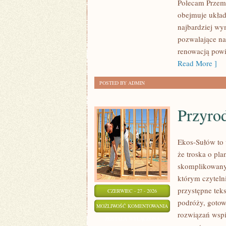
Polecam Przemy
obejmuje układ
najbardziej w
pozwalające na
renowacją powi
Read More ]
POSTED BY ADMIN
Przyro
Ekos-Sułów to 
że troska o pl
skomplikowanyc
którym czyteln
przystępne tek
CZERWIEC - 27 - 2026
podróży, gotow
PRZYRODA
MOŻLIWOŚĆ KOMENTOWANIA
rozwiązań wspie
I
ZOSTAŁA WYŁĄCZONA