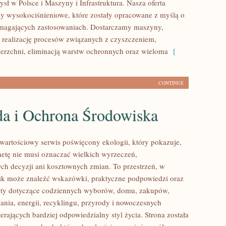
sł w Polsce i Maszyny i Infrastruktura. Nasza oferta
y wysokociśnieniowe, które zostały opracowane z myślą o
ymagających zastosowaniach. Dostarczamy maszyny,
 realizację procesów związanych z czyszczeniem,
erzchni, eliminacją warstw ochronnych oraz wieloma
[
CONTINUE
da i Ochrona Środowiska
wartościowy serwis poświęcony ekologii, który pokazuje,
anetę nie musi oznaczać wielkich wyrzeczeń,
h decyzji ani kosztownych zmian. To przestrzeń, w
ik może znaleźć wskazówki, praktyczne podpowiedzi oraz
sty dotyczące codziennych wyborów, domu, zakupów,
ania, energii, recyklingu, przyrody i nowoczesnych
rających bardziej odpowiedzialny styl życia. Strona została