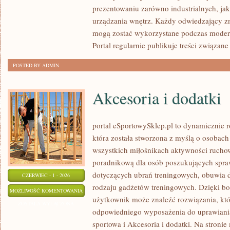
prezentowaniu zarówno industrialnych, ja
urządzania wnętrz. Każdy odwiedzający zn
mogą zostać wykorzystane podczas moderni
Portal regularnie publikuje treści związane
POSTED BY ADMIN
Akcesoria i dodatki
portal eSportowySklep.pl to dynamicznie ro
która została stworzona z myślą o osobach
wszystkich miłośnikach aktywności ruchowe
poradnikową dla osób poszukujących spra
dotyczących ubrań treningowych, obuwia d
CZERWIEC - 1 - 2026
rodzaju gadżetów treningowych. Dzięki bog
AKCESORIA
MOŻLIWOŚĆ KOMENTOWANIA
użytkownik może znaleźć rozwiązania, k
I
ZOSTAŁA WYŁĄCZONA
odpowiedniego wyposażenia do uprawiani
DODATKI
sportowa i Akcesoria i dodatki. Na stroni