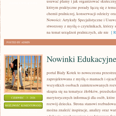
usuwać plamy i jak organizować skuteczny
TRIKI
ZOSTAŁA WYŁĄCZONA
którym praktyczne porady łączą się z temat
I
chemii pralniczej, konserwacji odzieży ora
DIY
Nowości: Artykuły Specjalistyczne i Usuwa
stworzony z myślą o czytelnikach, którzy 
na temat urządzeń pralniczych, ale nie
[ R
POSTED BY ADMIN
Nowinki Edukacyjn
portal Biały Kotek to nowoczesna przestrze
zaprojektowana z myślą o mamach i ojcach
wszystkich osobach zainteresowanych roz
skupia się na tematyce żłobków, przedszkol
merytorycznych informacji dla osób, któr
CZERWIEC - 3 - 2026
rozwój dziecka. Strona stanowi rozbudowa
NOWINKI
MOŻLIWOŚĆ KOMENTOWANIA
można znaleźć inspiracje, analizy oraz war
EDUKACYJNE
ZOSTAŁA WYŁĄCZONA