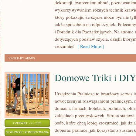
dekoracji, tworzeniem ubrań, poznawaniem
POCZĄTKUJĄCYCH
wykorzystywaniem różnych technik krawie
I
który pokazuje, że szycie może być nie ty
TKAINNY
także sposobem na odpoczynek. Polecamy
i Poradnik dla Początkujących. Na stronie 
dotyczących podstaw szycia, dzięki który
zrozumieć
[ Read More ]
POSTED BY ADMIN
Domowe Triki i DI
Urządzenia Pralnicze to branżowy serwis 
nowoczesnym rozwiązaniom pralniczym,
domach, firmach, hotelach, pralniach, obi
zakładach przemysłowych. Strona stanowi
osób, które chcą lepiej zrozumieć, jak dzia
CZERWIEC - 4 - 2026
dobierać pralnice, jak korzystać z suszarek
DOMOWE
MOŻLIWOŚĆ KOMENTOWANIA