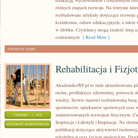
edukacją, wychowaniem i codziennym fun
różnych etapach rozwoju. Na witrynie inte
rozbudowane artykuły dotyczące rozwoju p
kształcenia, zabaw edukacyjnych, a także
w żłobku. Czytelnicy mogą znaleźć tutaj 
codziennych
[ Read More ]
POSTED BY ADMIN
Rehabilitacja i Fizjo
AkademikaWF.pl to stale aktualizowana pla
ruchu, profilaktyce zdrowotnej, powrocie 
wiedzy. Serwis stanowi rozbudowaną bazę 
sportowców, opiekunów sportowych oraz w
zainteresowanych rozwojem fizycznym. Ciek
CZERWIEC - 2 - 2026
Inspiracje i Lifestyle i Inspiracje. Na stro
REHABILITACJA
MOŻLIWOŚĆ KOMENTOWANIA
publikacji dotyczące aktywności ruchowej
I
ZOSTAŁA WYŁĄCZONA
rehabilitacji oraz życiem studenckim. Dzięk