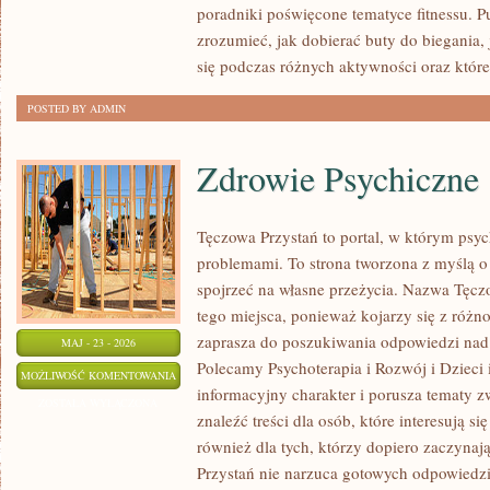
poradniki poświęcone tematyce fitnessu. 
zrozumieć, jak dobierać buty do biegania,
się podczas różnych aktywności oraz które
POSTED BY ADMIN
Zdrowie Psychiczne
Tęczowa Przystań to portal, w którym psyc
problemami. To strona tworzona z myślą o 
spojrzeć na własne przeżycia. Nazwa Tęcz
tego miejsca, ponieważ kojarzy się z różn
zaprasza do poszukiwania odpowiedzi nad 
MAJ - 23 - 2026
Polecamy Psychoterapia i Rozwój i Dzieci 
ZDROWIE
MOŻLIWOŚĆ KOMENTOWANIA
informacyjny charakter i porusza tematy z
PSYCHICZNE
ZOSTAŁA WYŁĄCZONA
znaleźć treści dla osób, które interesują s
również dla tych, którzy dopiero zaczynaj
Przystań nie narzuca gotowych odpowiedzi,