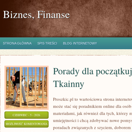
Biznes, Finanse
STRONA GŁÓWNA
SPIS TREŚCI
BLOG INTERNETOWY
Porady dla początkuj
Tkainny
Proszkic.pl to wartościowa strona internet
może stać się poradnikiem online dla osób
materiałami, jak również dla tych, którzy
CZERWIEC - 5 - 2026
umiejętności i chcą zdobywać nowe pomysł
PORADY
MOŻLIWOŚĆ KOMENTOWANIA
poradach związanych z szyciem, doborem
DLA
ZOSTAŁA WYŁĄCZONA