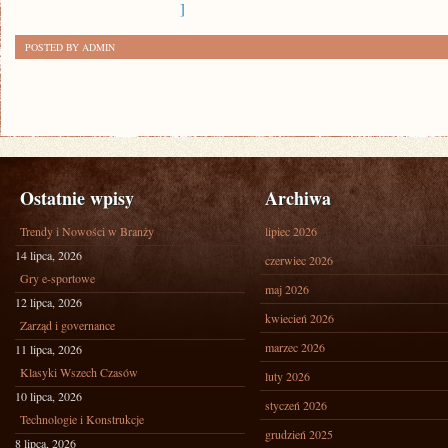
]
POSTED BY ADMIN
Ostatnie wpisy
Archiwa
Trendy i Nowości w Branży
lipiec 2026
14 lipca, 2026
czerwiec 2026
Gry e-sportowe
maj 2026
12 lipca, 2026
kwiecień 2026
Zarząd i governance
marzec 2026
11 lipca, 2026
Klasyki Wszech Czasów
luty 2026
10 lipca, 2026
styczeń 2026
Technologie i Konstrukcje
grudzień 2025
8 lipca, 2026