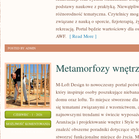
FIZJOTERAPIA
podstawy naukowe z praktyką. Niewątpliw
różnorodność tematyczna. Czytelnicy mog
związane z nauką o sporcie, fizjoterapią,
rekreacją. Portal będzie wartościowy dla o
AWF.
[ Read More ]
POSTED BY ADMIN
Metamorfozy wnętr
M-Loft Design to nowoczesny portal poświ
który inspiruje osoby poszukujące nieban
domu oraz loftu. To miejsce stworzone dla 
się tematami związanymi z wzornictwem, 
najnowszymi trendami w świecie wyposażen
CZERWIEC - 1 - 2026
Aranżacja i projektowanie wnętrz i Style w
METAMORFOZY
MOŻLIWOŚĆ KOMENTOWANIA
znaleźć obszerne poradniki dotyczące styl
WNĘTRZ
ZOSTAŁA WYŁĄCZONA
stworzyć funkcjonalne miejsce do życia. M