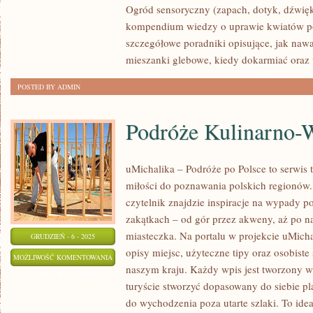
Ogród sensoryczny (zapach, dotyk, dźwięk)
kompendium wiedzy o uprawie kwiatów po
szczegółowe poradniki opisujące, jak naw
mieszanki glebowe, kiedy dokarmiać oraz 
POSTED BY ADMIN
Podróże Kulinarno-W
uMichalika – Podróże po Polsce to serwis t
miłości do poznawania polskich regionów.
czytelnik znajdzie inspiracje na wypady p
zakątkach – od gór przez akweny, aż po na
miasteczka. Na portalu w projekcie uMic
GRUDZIEŃ - 6 - 2025
opisy miejsc, użyteczne tipy oraz osobiste
PODRÓŻE
MOŻLIWOŚĆ KOMENTOWANIA
naszym kraju. Każdy wpis jest tworzony w
KULINARNO-
ZOSTAŁA WYŁĄCZONA
turyście stworzyć dopasowany do siebie pl
WINIARSKIE
do wychodzenia poza utarte szlaki. To idea