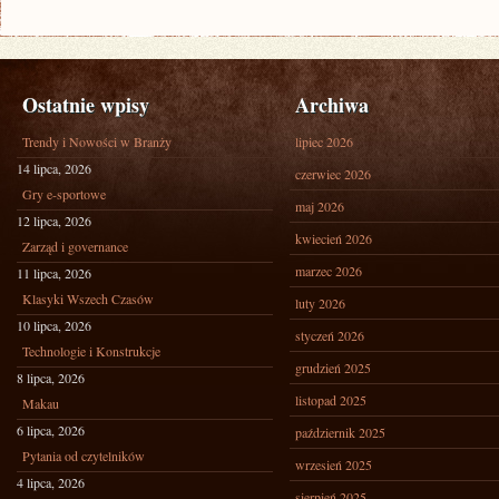
Ostatnie wpisy
Archiwa
Trendy i Nowości w Branży
lipiec 2026
14 lipca, 2026
czerwiec 2026
Gry e-sportowe
maj 2026
12 lipca, 2026
kwiecień 2026
Zarząd i governance
marzec 2026
11 lipca, 2026
Klasyki Wszech Czasów
luty 2026
10 lipca, 2026
styczeń 2026
Technologie i Konstrukcje
grudzień 2025
8 lipca, 2026
listopad 2025
Makau
6 lipca, 2026
październik 2025
Pytania od czytelników
wrzesień 2025
4 lipca, 2026
sierpień 2025