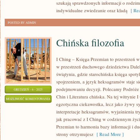
szukają sprawdzonych informacji o rodzim
indywidualne zwiedzanie oraz kładą
[ Rea
POSTED BY ADMIN
Chińska filozofia
I Ching – Księga Przemian to przestrzeń w 
w przestrzeń duchowego dziedzictwa Dale
świątynia, gdzie starochińska księga spoty
spojrzeniem, a język heksagramów staje
podejmowaniu decyzji. Polecamy Podróże 
GRUDZIEŃ - 6 - 2025
Chin i Literatura chińska. Na tej witrynie 
CHIŃSKA
MOŻLIWOŚĆ KOMENTOWANIA
egzotyczna ciekawostka, lecz jako żywy s
FILOZOFIA
ZOSTAŁA WYŁĄCZONA
interpretacje heksagramów, wyjaśnienia t
jak pracować z I Ching w codziennym życi
Przemian to harmonia bazy informacji i d
strony otrzymujesz
[ Read More ]