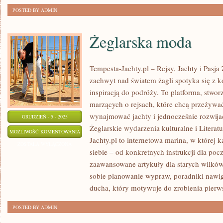
POSTED BY ADMIN
Żeglarska moda
Tempesta-Jachty.pl – Rejsy, Jachty i Pasja
zachwyt nad światem żagli spotyka się z 
inspiracją do podróży. To platforma, stwor
marzących o rejsach, które chcą przeżywa
wynajmować jachty i jednocześnie rozwija
GRUDZIEŃ - 5 - 2025
Żeglarskie wydarzenia kulturalne i Literat
ŻEGLARSKA
MOŻLIWOŚĆ KOMENTOWANIA
Jachty.pl to internetowa marina, w której k
MODA
ZOSTAŁA WYŁĄCZONA
siebie – od konkretnych instrukcji dla poc
zaawansowane artykuły dla starych wilków
sobie planowanie wypraw, poradniki nawig
ducha, który motywuje do zrobienia pier
POSTED BY ADMIN