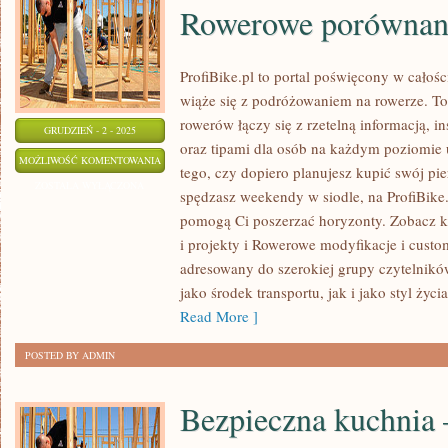
Rowerowe porównan
ProfiBike.pl to portal poświęcony w całoś
wiąże się z podróżowaniem na rowerze. To
rowerów łączy się z rzetelną informacją, in
GRUDZIEŃ - 2 - 2025
oraz tipami dla osób na każdym poziomie 
ROWEROWE
MOŻLIWOŚĆ KOMENTOWANIA
tego, czy dopiero planujesz kupić swój pie
WYZWANIA
ZOSTAŁA WYŁĄCZONA
spędzasz weekendy w siodle, na ProfiBike.p
I
pomogą Ci poszerzać horyzonty. Zobacz 
PROJEKTY
i projekty i Rowerowe modyfikacje i customi
I
adresowany do szerokiej grupy czytelników
ROWEROWE
jako środek transportu, jak i jako styl życi
PORÓWNANIA
Read More ]
POSTED BY ADMIN
Bezpieczna kuchnia –