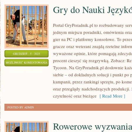
Gry do Nauki Język
Portal GryPoradnik.pl to rozbudowany ser
jednym miejscu poradniki, omówienia ora
gier na PC i platformy konsolowe. To prze
gracze oraz weterani znajdą rzetelne info
wyważone opinie, które pomagają zdecydo
GRUDZIEŃ - 5 - 2025
procent cieszyć się rozgrywką. Zobacz: R
GRY
MOŻLIWOŚĆ KOMENTOWANIA
Tycoon. Na GryPoradnik.pl dosłownie każd
DO
ZOSTAŁA WYŁĄCZONA
siebie – od dokładnych solucji i punkt po 
NAUKI
kampanii, przez rankingi sprzętu, po kome
JĘZYKÓW
oraz przeglądy nadchodzących produkcji. St
czytelność oraz bieżące
[ Read More ]
POSTED BY ADMIN
Rowerowe wyzwania i