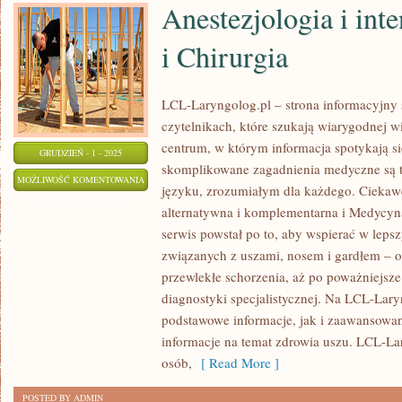
Anestezjologia i int
i Chirurgia
LCL-Laryngolog.pl – strona informacyjny 
czytelnikach, które szukają wiarygodnej w
centrum, w którym informacja spotykają s
GRUDZIEŃ - 1 - 2025
skomplikowane zagadnienia medyczne są 
ANESTEZJOLOGIA
MOŻLIWOŚĆ KOMENTOWANIA
języku, zrozumiałym dla każdego. Ciekaw
I
ZOSTAŁA WYŁĄCZONA
alternatywna i komplementarna i Medycy
INTENSYWNA
serwis powstał po to, aby wspierać w le
TERAPIA
związanych z uszami, nosem i gardłem – o
I
przewlekłe schorzenia, aż po poważniejs
CHIRURGIA
diagnostyki specjalistycznej. Na LCL-Lar
podstawowe informacje, jak i zaawansowan
informacje na temat zdrowia uszu. LCL-L
osób,
[ Read More ]
POSTED BY ADMIN