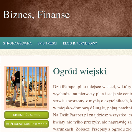
Biznes, Finanse
STRONA GŁÓWNA
SPIS TREŚCI
BLOG INTERNETOWY
Ogród wiejski
DzikiParapet.pl to miejsce w sieci, w któ
wychodzą na pierwszy plan i stają się ce
serwis stworzony z myślą o czytelnikach, 
w miejsko-domową dżunglę, pełną natchni
Na DzikiParapet.pl znajdziesz wszystko, c
GRUDZIEŃ - 6 - 2025
kwiaty nie tylko przeżyły, ale naprawdę
OGRÓD
MOŻLIWOŚĆ KOMENTOWANIA
warunkach. Zobacz: Przepisy z ogrodu zioł
WIEJSKI
ZOSTAŁA WYŁĄCZONA