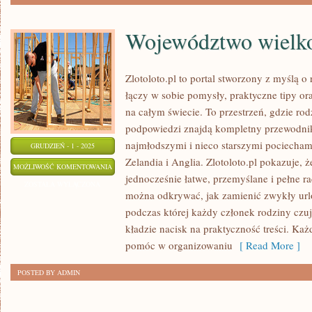
Województwo wielko
Zlotoloto.pl to portal stworzony z myślą 
łączy w sobie pomysły, praktyczne tipy ora
na całym świecie. To przestrzeń, gdzie ro
podpowiedzi znajdą kompletny przewodnik
najmłodszymi i nieco starszymi pociecha
GRUDZIEŃ - 1 - 2025
Zelandia i Anglia. Zlotoloto.pl pokazuje,
WOJEWÓDZTWO
MOŻLIWOŚĆ KOMENTOWANIA
jednocześnie łatwe, przemyślane i pełne r
WIELKOPOLSKIE
ZOSTAŁA WYŁĄCZONA
można odkrywać, jak zamienić zwykły ur
I
podczas której każdy członek rodziny czuj
LITWA
kładzie nacisk na praktyczność treści. Każd
pomóc w organizowaniu
[ Read More ]
POSTED BY ADMIN