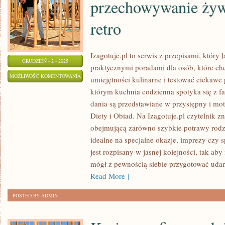
przechowywanie żyw
retro
Izagotuje.pl to serwis z przepisami, który 
GRUDZIEŃ - 2 - 2025
praktycznymi poradami dla osób, które ch
BEZPIECZNA
MOŻLIWOŚĆ KOMENTOWANIA
umiejętności kulinarne i testować ciekawe 
KUCHNIA
ZOSTAŁA WYŁĄCZONA
którym kuchnia codzienna spotyka się z fan
–
dania są przedstawiane w przystępny i mo
HIGIENA
Diety i Obiad. Na Izagotuje.pl czytelnik z
I
obejmującą zarówno szybkie potrawy rodzi
PRZECHOWYWANIE
idealne na specjalne okazje, imprezy czy 
jest rozpisany w jasnej kolejności, tak ab
ŻYWNOŚCI
mógł z pewnością siebie przygotować udan
I
Read More ]
DANIA
RETRO
POSTED BY ADMIN