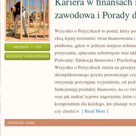
Kariera w finansach 
zawodowa i Porady d
Wszystko o Pożyczkach to portal, który po
chcą lepiej zrozumieć świat finansowania
platforma, gdzie w jednym miejscu zebra
GRUDZIEŃ - 1 - 2025
pożyczania, spłacania zobowiązań oraz uk
KARIERA
MOŻLIWOŚĆ KOMENTOWANIA
Polecamy: Edukacja finansowa i Psycholog
W
ZOSTAŁA WYŁĄCZONA
Wszystko o Pożyczkach stawia na przejrzy
FINANSACH
skomplikowanego języka prawniczego cz
I
otrzymuje przystępne wyjaśnienia, od pod
EDUKACJA
funkcjonują produkty finansowe, na co z
ZAWODOWA
oraz jak unikać typowe zagrożenia, które 
I
kompendium dla każdego, kto planuje wzią
PORADY
czy chodzi o
[ Read More ]
DLA
POSTED BY ADMIN
ZADŁUŻONYCH