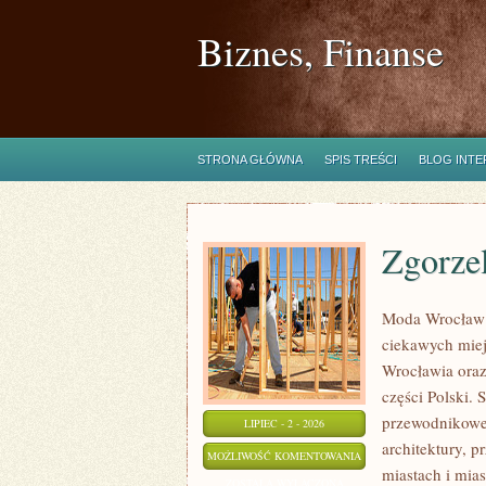
Biznes, Finanse
STRONA GŁÓWNA
SPIS TREŚCI
BLOG INT
Zgorze
Moda Wrocław 
ciekawych mie
Wrocławia oraz
części Polski.
przewodnikowe 
LIPIEC - 2 - 2026
architektury, p
ZGORZELEC
MOŻLIWOŚĆ KOMENTOWANIA
miastach i mias
ZOSTAŁA WYŁĄCZONA