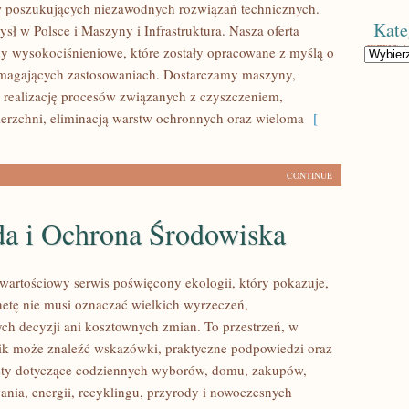
w poszukujących niezawodnych rozwiązań technicznych.
Kate
sł w Polsce i Maszyny i Infrastruktura. Nasza oferta
y wysokociśnieniowe, które zostały opracowane z myślą o
Kategorie
ymagających zastosowaniach. Dostarczamy maszyny,
 realizację procesów związanych z czyszczeniem,
erzchni, eliminacją warstw ochronnych oraz wieloma
[
CONTINUE
da i Ochrona Środowiska
wartościowy serwis poświęcony ekologii, który pokazuje,
anetę nie musi oznaczać wielkich wyrzeczeń,
h decyzji ani kosztownych zmian. To przestrzeń, w
ik może znaleźć wskazówki, praktyczne podpowiedzi oraz
sty dotyczące codziennych wyborów, domu, zakupów,
ania, energii, recyklingu, przyrody i nowoczesnych