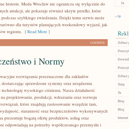
31
ne historie. Moda Wrocław nie ogranicza się wyłącznie do
nych atrakcji, ale pokazuje również ukryte perełki, które
« lip
 podczas szybkiego zwiedzania. Dzięki temu serwis może
zarówno dla turystów planujących weekendowy wyjazd, jak
ców regionu,
[ Read More ]
Rekl
Zobacz 
CONTINUE
Przeczyt
czeństwo i Normy
Dowiedz
Przeczyt
wacyjne rozwiązania przeznaczone dla zakładów
Zobacz p
 dostarczając sprawdzone systemy oraz urządzenia
Tutaj
 technologię wysokiego ciśnienia. Nasza działalność
Tu
ę na projektowaniu, produkcji, wdrażaniu oraz rozwoju
Blog
ozwiązań, które znajdują zastosowanie wszędzie tam,
Blog
ę wydajność, staranność oraz bezpieczeństwo wykonywanych
na prezentuje bogatą ofertę produktów, usług oraz
Internet
tóre odpowiadają na potrzeby współczesnego przemysłu i