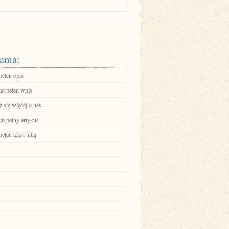
ama:
pełen opis
aj pełen wpis
 się więcej o nas
aj pełny artykuł
ełen tekst tutaj