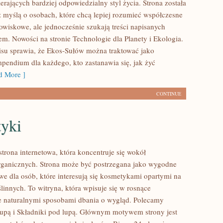
rających bardziej odpowiedzialny styl życia. Strona została
 myślą o osobach, które chcą lepiej rozumieć współczesne
wiskowe, ale jednocześnie szukają treści napisanych
em. Nowości na stronie Technologie dla Planety i Ekologia.
isu sprawia, że Ekos-Sułów można traktować jako
mpendium dla każdego, kto zastanawia się, jak żyć
 More ]
CONTINUE
yki
strona internetowa, która koncentruje się wokół
ganicznych. Strona może być postrzegana jako wygodne
we dla osób, które interesują się kosmetykami opartymi na
linnych. To witryna, która wpisuje się w rosnące
e naturalnymi sposobami dbania o wygląd. Polecamy
lupą i Składniki pod lupą. Głównym motywem strony jest