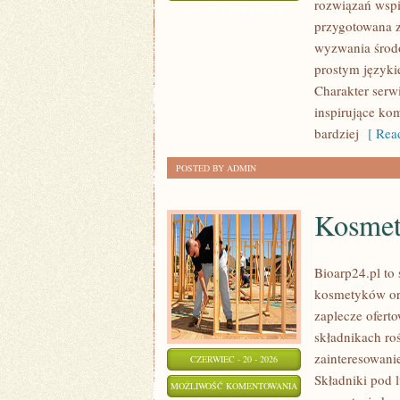
rozwiązań wspie
I
ZOSTAŁA WYŁĄCZONA
przygotowana z
OCHRONA
wyzwania środo
ŚRODOWISKA
prostym języki
Charakter serw
inspirujące ko
bardziej
[ Read
POSTED BY ADMIN
Kosmet
Bioarp24.pl to 
kosmetyków or
zaplecze oferto
składnikach roś
zainteresowani
CZERWIEC - 20 - 2026
Składniki pod 
KOSMETYKI
MOŻLIWOŚĆ KOMENTOWANIA