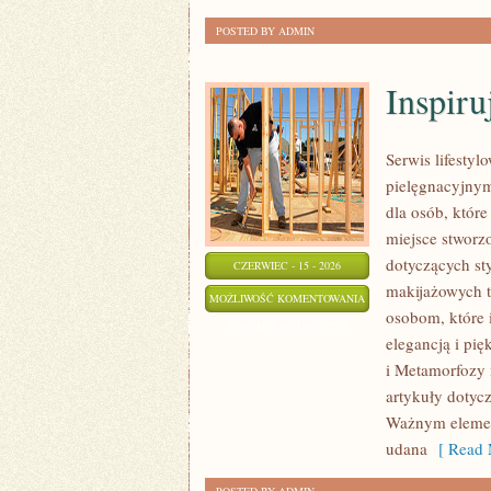
POSTED BY ADMIN
Inspiru
Serwis lifestyl
pielęgnacyjnym
dla osób, które
miejsce stworz
dotyczących st
CZERWIEC - 15 - 2026
makijażowych t
INSPIRUJĄCE
MOŻLIWOŚĆ KOMENTOWANIA
osobom, które i
HISTORIE
ZOSTAŁA WYŁĄCZONA
elegancją i pi
I
i Metamorfozy 
METAMORFOZY
artykuły dotyc
Ważnym elemen
udana
[ Read 