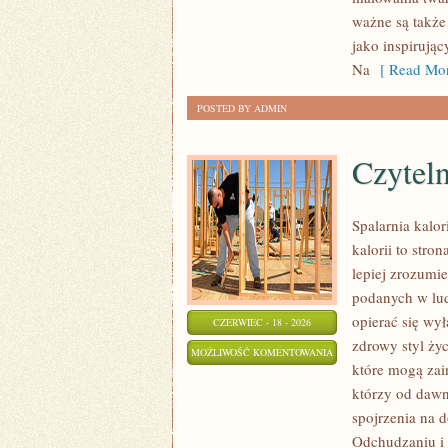
KREATYWNY
ważne są także
MAKIJAŻ
jako inspirują
Na
[ Read Mor
POSTED BY ADMIN
Czyteln
Spalarnia kalor
kalorii to stro
lepiej zrozumie
podanych w lud
opierać się wył
CZERWIEC - 18 - 2026
zdrowy styl życ
CZYTELNICZE
MOŻLIWOŚĆ KOMENTOWANIA
które mogą zai
ARTYKUŁY
ZOSTAŁA WYŁĄCZONA
którzy od dawn
spojrzenia na 
Odchudzaniu i 