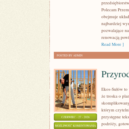
przedsiębiorst
Polecam Przemy
obejmuje układ
najbardziej w
pozwalające na
renowacją powi
Read More ]
POSTED BY ADMIN
Przyro
Ekos-Sułów to 
że troska o pl
skomplikowanyc
którym czyteln
przystępne tek
CZERWIEC - 27 - 2026
podróży, gotow
PRZYRODA
MOŻLIWOŚĆ KOMENTOWANIA