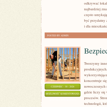
odkrywać lokal
najbardziej zna
często umykają
być przydatny 
i dla mieszkań
POSTED BY ADMIN
Bezpie
Tworzymy inno
produkcyjnych,
wykorzystujące
koncentruje si
nowoczesnych r
CZERWIEC - 30 - 2026
gdzie liczy si
BEZPIECZEŃSTWO
MOŻLIWOŚĆ KOMENTOWANIA
procesów. Stro
I
ZOSTAŁA WYŁĄCZONA
technologii, k
NORMY