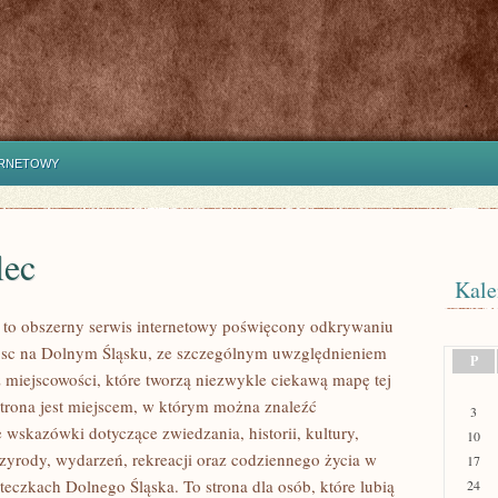
ERNETOWY
lec
Kale
to obszerny serwis internetowy poświęcony odkrywaniu
jsc na Dolnym Śląsku, ze szczególnym uwzględnieniem
P
 miejscowości, które tworzą niezwykle ciekawą mapę tej
 Strona jest miejscem, w którym można znaleźć
3
wskazówki dotyczące zwiedzania, historii, kultury,
10
rzyrody, wydarzeń, rekreacji oraz codziennego życia w
17
teczkach Dolnego Śląska. To strona dla osób, które lubią
24