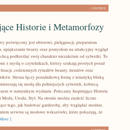
CONTINUE
jące Historie i Metamorfozy
owy poświęcony jest ubiorowi, pielęgnacji, preparatom
, upiększaniu twarzy oraz pomysłom na atrakcyjny wygląd
 chcą podkreślać swój charakter niezależnie od sylwetki. To
one z myślą o czytelnikach, którzy szukają prostych porad
ylizacji, codziennych rytuałów beauty, trendów oraz
rików. Strona łączy poradnikową formę z tematyką bliską
nteresują się modą dla pełniejszych sylwetek, kobiecą
ęknem w naturalnym wydaniu. Polecamy Inspirujące Historie
i Moda, Uroda, Styl. Na stronie można znaleźć liczne
zące tego, jak budować garderobę, aby wyglądać modnie.
tem serwisu są modowe wskazówki, które pokazują, że
More ]