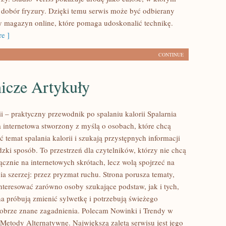
 dobór fryzury. Dzięki temu serwis może być odbierany
cy magazyn online, które pomaga udoskonalić technikę.
e ]
CONTINUE
icze Artykuły
ii – praktyczny przewodnik po spalaniu kalorii Spalarnia
na internetowa stworzony z myślą o osobach, które chcą
ć temat spalania kalorii i szukają przystępnych informacji
zki sposób. To przestrzeń dla czytelników, którzy nie chcą
ącznie na internetowych skrótach, lecz wolą spojrzeć na
ia szerzej: przez pryzmat ruchu. Strona porusza tematy,
nteresować zarówno osoby szukające podstaw, jak i tych,
a próbują zmienić sylwetkę i potrzebują świeżego
dobrze znane zagadnienia. Polecam Nowinki i Trendy w
Metody Alternatywne. Największą zaletą serwisu jest jego