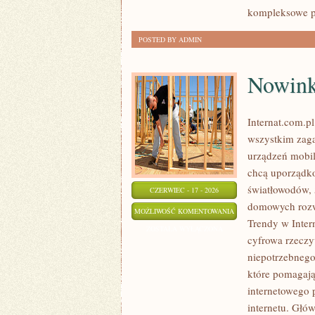
kompleksowe p
POSTED BY ADMIN
Nowinki
Internat.com.p
wszystkim zaga
urządzeń mobil
chcą uporządko
światłowodów, 
CZERWIEC - 17 - 2026
domowych rozwi
NOWINKI
MOŻLIWOŚĆ KOMENTOWANIA
Trendy w Intern
I
ZOSTAŁA WYŁĄCZONA
cyfrowa rzeczy
TRENDY
niepotrzebnego
W
które pomagają
INTERNECIE
internetowego 
internetu. Głó