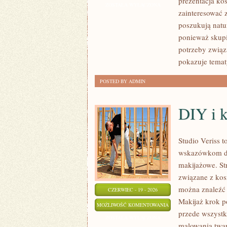
prezentacja ko
ZOSTAŁA WYŁĄCZONA
zainteresować 
poszukują natur
ponieważ skupi
potrzeby związa
pokazuje temat
POSTED BY ADMIN
DIY i 
Studio Veriss 
wskazówkom dla
makijażowe. St
związane z kos
można znaleźć 
CZERWIEC - 19 - 2026
Makijaż krok p
DIY
MOŻLIWOŚĆ KOMENTOWANIA
przede wszystk
I
ZOSTAŁA WYŁĄCZONA
malowania twar