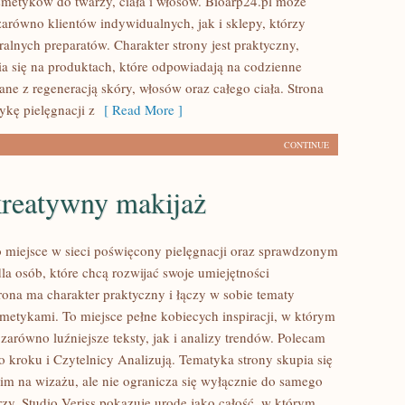
smetyków do twarzy, ciała i włosów. Bioarp24.pl może
zarówno klientów indywidualnych, jak i sklepy, którzy
alnych preparatów. Charakter strony jest praktyczny,
a się na produktach, które odpowiadają na codzienne
ne z regeneracją skóry, włosów oraz całego ciała. Strona
ykę pielęgnacji z
[ Read More ]
CONTINUE
kreatywny makijaż
to miejsce w sieci poświęcony pielęgnacji oraz sprawdzonym
 osób, które chcą rozwijać swoje umiejętności
rona ma charakter praktyczny i łączy w sobie tematy
metykami. To miejsce pełne kobiecych inspiracji, w którym
zarówno luźniejsze teksty, jak i analizy trendów. Polecam
o kroku i Czytelnicy Analizują. Tematyka strony skupia się
im na wizażu, ale nie ogranicza się wyłącznie do samego
zy. Studio Veriss pokazuje urodę jako całość, w którym