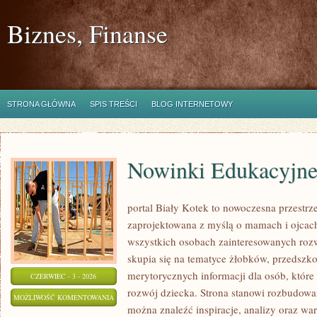
Biznes, Finanse
STRONA GŁÓWNA
SPIS TREŚCI
BLOG INTERNETOWY
Nowinki Edukacyjn
portal Biały Kotek to nowoczesna przestrze
zaprojektowana z myślą o mamach i ojcach
wszystkich osobach zainteresowanych roz
skupia się na tematyce żłobków, przedszkol
merytorycznych informacji dla osób, któr
CZERWIEC - 3 - 2026
rozwój dziecka. Strona stanowi rozbudowa
NOWINKI
MOŻLIWOŚĆ KOMENTOWANIA
można znaleźć inspiracje, analizy oraz war
EDUKACYJNE
ZOSTAŁA WYŁĄCZONA