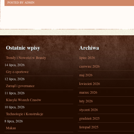
POSTED BY ADMIN
Ostatnie wpisy
Archiwa
Trendy i Nowości w Branży
lipiec 2026
14 lipca, 2026
czerwiec 2026
Gry e-sportowe
maj 2026
12 lipca, 2026
kwiecień 2026
Zarząd i governance
marzec 2026
11 lipca, 2026
Klasyki Wszech Czasów
luty 2026
10 lipca, 2026
styczeń 2026
Technologie i Konstrukcje
grudzień 2025
8 lipca, 2026
listopad 2025
Makau