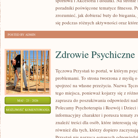
sportowa i Akcesoria i dodatki. Na stroni
poradniki poświęcone tematyce fitnessu. 
zrozumieć, jak dobierać buty do biegania,
się podczas różnych aktywności oraz które
POSTED BY ADMIN
Zdrowie Psychiczne
Tęczowa Przystań to portal, w którym psyc
problemami. To strona tworzona z myślą o 
spojrzeć na własne przeżycia. Nazwa Tęcz
tego miejsca, ponieważ kojarzy się z różn
zaprasza do poszukiwania odpowiedzi nad 
MAJ - 23 - 2026
Polecamy Psychoterapia i Rozwój i Dzieci 
ZDROWIE
MOŻLIWOŚĆ KOMENTOWANIA
informacyjny charakter i porusza tematy z
PSYCHICZNE
ZOSTAŁA WYŁĄCZONA
znaleźć treści dla osób, które interesują s
również dla tych, którzy dopiero zaczynaj
Przystań nie narzuca gotowych odpowiedzi,