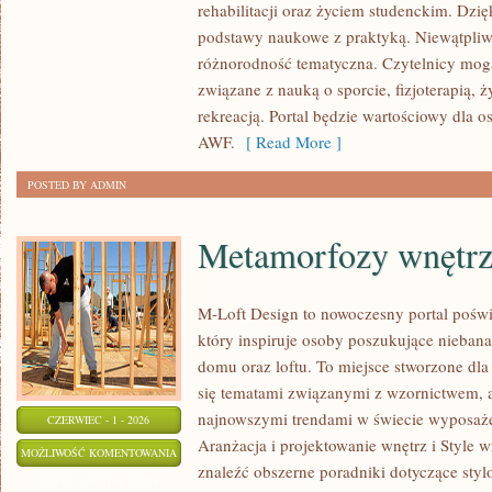
rehabilitacji oraz życiem studenckim. Dzięk
FIZJOTERAPIA
podstawy naukowe z praktyką. Niewątpliw
różnorodność tematyczna. Czytelnicy mog
związane z nauką o sporcie, fizjoterapią,
rekreacją. Portal będzie wartościowy dla o
AWF.
[ Read More ]
POSTED BY ADMIN
Metamorfozy wnętr
M-Loft Design to nowoczesny portal poświ
który inspiruje osoby poszukujące nieban
domu oraz loftu. To miejsce stworzone dla 
się tematami związanymi z wzornictwem, 
najnowszymi trendami w świecie wyposażen
CZERWIEC - 1 - 2026
Aranżacja i projektowanie wnętrz i Style w
METAMORFOZY
MOŻLIWOŚĆ KOMENTOWANIA
znaleźć obszerne poradniki dotyczące styl
WNĘTRZ
ZOSTAŁA WYŁĄCZONA