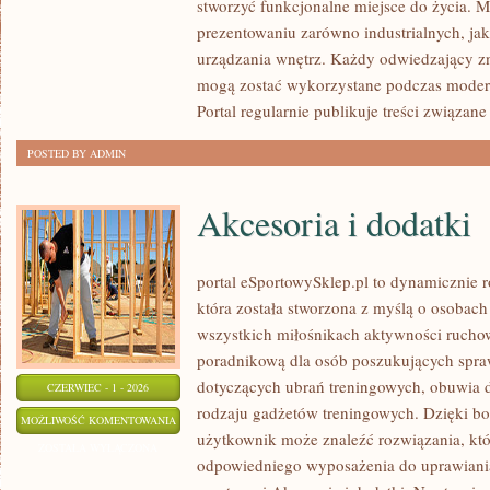
stworzyć funkcjonalne miejsce do życia. M
prezentowaniu zarówno industrialnych, ja
urządzania wnętrz. Każdy odwiedzający zn
mogą zostać wykorzystane podczas moderni
Portal regularnie publikuje treści związane
POSTED BY ADMIN
Akcesoria i dodatki
portal eSportowySklep.pl to dynamicznie ro
która została stworzona z myślą o osobach
wszystkich miłośnikach aktywności ruchowe
poradnikową dla osób poszukujących spra
dotyczących ubrań treningowych, obuwia d
CZERWIEC - 1 - 2026
rodzaju gadżetów treningowych. Dzięki bog
AKCESORIA
MOŻLIWOŚĆ KOMENTOWANIA
użytkownik może znaleźć rozwiązania, k
I
ZOSTAŁA WYŁĄCZONA
odpowiedniego wyposażenia do uprawiani
DODATKI