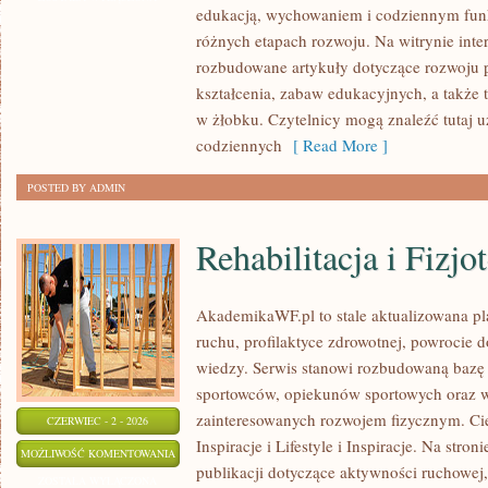
edukacją, wychowaniem i codziennym fun
różnych etapach rozwoju. Na witrynie inte
rozbudowane artykuły dotyczące rozwoju p
kształcenia, zabaw edukacyjnych, a także
w żłobku. Czytelnicy mogą znaleźć tutaj 
codziennych
[ Read More ]
POSTED BY ADMIN
Rehabilitacja i Fizjo
AkademikaWF.pl to stale aktualizowana pla
ruchu, profilaktyce zdrowotnej, powrocie 
wiedzy. Serwis stanowi rozbudowaną bazę 
sportowców, opiekunów sportowych oraz w
zainteresowanych rozwojem fizycznym. Ciek
CZERWIEC - 2 - 2026
Inspiracje i Lifestyle i Inspiracje. Na stro
REHABILITACJA
MOŻLIWOŚĆ KOMENTOWANIA
publikacji dotyczące aktywności ruchowej
I
ZOSTAŁA WYŁĄCZONA