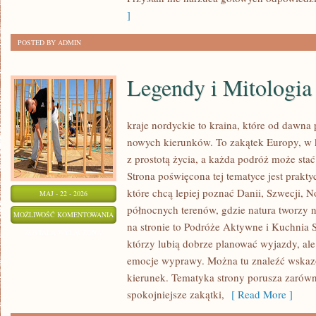
]
POSTED BY ADMIN
Legendy i Mitologia
kraje nordyckie to kraina, które od dawna
nowych kierunków. To zakątek Europy, w k
z prostotą życia, a każda podróż może st
Strona poświęcona tej tematyce jest prak
które chcą lepiej poznać Danii, Szwecji, No
MAJ - 22 - 2026
północnych terenów, gdzie natura tworzy n
LEGENDY
MOŻLIWOŚĆ KOMENTOWANIA
na stronie to Podróże Aktywne i Kuchnia 
I
ZOSTAŁA WYŁĄCZONA
którzy lubią dobrze planować wyjazdy, al
MITOLOGIA
emocje wyprawy. Można tu znaleźć wskaz
kierunek. Tematyka strony porusza zarówno
spokojniejsze zakątki,
[ Read More ]