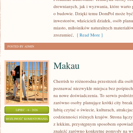
I
ZOSTAŁA WYŁĄCZONA
drewnianych, jak i wyzwania, które warto
KONSTRUKCJE
o budowie. Dzięki temu DomPol może być
inwestorów, właścicieli działek, osób pla
miasto, miłośników naturalnych materiałów
zrozumieć,
[ Read More ]
POSTED BY ADMIN
Makau
Cherrish to różnorodna przestrzeń dla osób
poznawać niezwykłe miejsca bez pośpiechu
na nowe doświadczenia. To serwis podróżn
zarówno osoby planujące krótki city break,
lubią czytać o świecie, kulturach, atrakcjac
LIPIEC - 6 - 2026
codzienności różnych krajów. Strona łącz
MAKAU
MOŻLIWOŚĆ KOMENTOWANIA
z lekkim, przystępnym sposobem opowiada
ZOSTAŁA WYŁĄCZONA
znaleźć zarówno konkretne pomysły na wyj