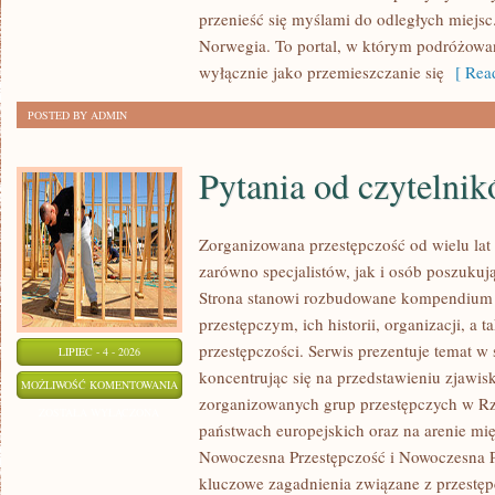
przenieść się myślami do odległych miejsc
Norwegia. To portal, w którym podróżowan
wyłącznie jako przemieszczanie się
[ Read
POSTED BY ADMIN
Pytania od czytelni
Zorganizowana przestępczość od wielu lat
zarówno specjalistów, jak i osób poszukują
Strona stanowi rozbudowane kompendium 
przestępczym, ich historii, organizacji, 
przestępczości. Serwis prezentuje temat w
LIPIEC - 4 - 2026
koncentrując się na przedstawieniu zjawis
PYTANIA
MOŻLIWOŚĆ KOMENTOWANIA
zorganizowanych grup przestępczych w Rze
OD
ZOSTAŁA WYŁĄCZONA
państwach europejskich oraz na arenie m
CZYTELNIKÓW
Nowoczesna Przestępczość i Nowoczesna Pr
kluczowe zagadnienia związane z przestęp