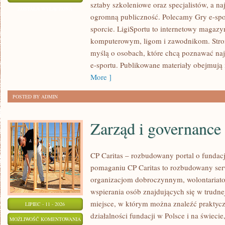
sztaby szkoleniowe oraz specjalistów, a na
E-
ZOSTAŁA WYŁĄCZONA
ogromną publiczność. Polecamy Gry e-spor
SPORTOWE
sporcie. LigiSportu to internetowy maga
komputerowym, ligom i zawodnikom. Stron
myślą o osobach, które chcą poznawać naj
e-sportu. Publikowane materiały obejmują 
More ]
POSTED BY ADMIN
Zarząd i governance
CP Caritas – rozbudowany portal o fundac
pomaganiu CP Caritas to rozbudowany ser
organizacjom dobroczynnym, wolontariat
wspierania osób znajdujących się w trudnej 
miejsce, w którym można znaleźć praktycz
LIPIEC - 11 - 2026
działalności fundacji w Polsce i na świec
ZARZĄD
MOŻLIWOŚĆ KOMENTOWANIA