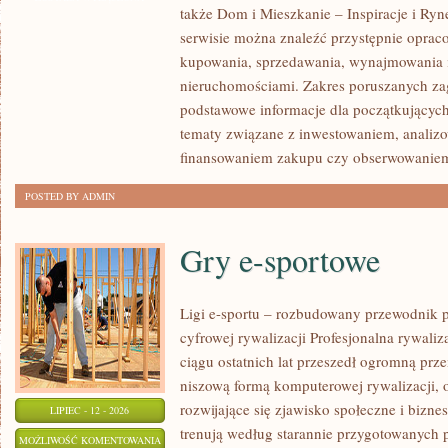
także Dom i Mieszkanie – Inspiracje i Ry
NOWOŚCI
serwisie można znaleźć przystępnie oprac
W
kupowania, sprzedawania, wynajmowania i
BRANŻY
nieruchomościami. Zakres poruszanych z
podstawowe informacje dla początkujących
tematy związane z inwestowaniem, analizo
finansowaniem zakupu czy obserwowanie
POSTED BY ADMIN
Gry e-sportowe
Ligi e-sportu – rozbudowany przewodnik po
cyfrowej rywalizacji Profesjonalna rywal
ciągu ostatnich lat przeszedł ogromną prz
niszową formą komputerowej rywalizacji, 
rozwijające się zjawisko społeczne i bizne
LIPIEC - 12 - 2026
trenują według starannie przygotowanych 
GRY
MOŻLIWOŚĆ KOMENTOWANIA