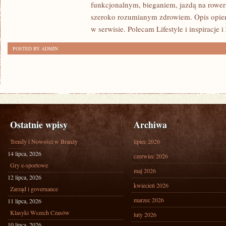
funkcjonalnym, bieganiem, jazdą na rowerz
szeroko rozumianym zdrowiem. Opis opier
w serwisie. Polecam Lifestyle i inspiracje 
POSTED BY ADMIN
Ostatnie wpisy
Archiwa
Trendy i Nowości w Branży
lipiec 2026
14 lipca, 2026
czerwiec 2026
Gry e-sportowe
maj 2026
12 lipca, 2026
kwiecień 2026
Zarząd i governance
marzec 2026
11 lipca, 2026
Klasyki Wszech Czasów
luty 2026
10 lipca, 2026