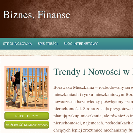
Biznes, Finanse
STRONA GŁÓWNA
SPIS TREŚCI
BLOG INTERNETOWY
Trendy i Nowości w
Borawska Mieszkania – rozbudowany serw
mieszkaniach i rynku mieszkaniowym Bor
nowoczesna baza wiedzy poświęcony szer
nieruchomości. Strona została przygotowa
planują zakup mieszkania, ale również o i
LIPIEC - 14 - 2026
nieruchomości, najemcach, pośrednikach o
TRENDY
MOŻLIWOŚĆ KOMENTOWANIA
chcących lepiej zrozumieć mechanizmy f
I
ZOSTAŁA WYŁĄCZONA