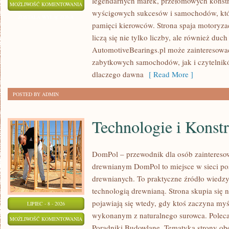
legendarnych marek, przełomowych konstr
KLASYKI
MOŻLIWOŚĆ KOMENTOWANIA
wyścigowych sukcesów i samochodów, które
WSZECH
ZOSTAŁA WYŁĄCZONA
pamięci kierowców. Strona spaja motoryzac
CZASÓW
liczą się nie tylko liczby, ale również du
AutomotiveBearings.pl może zainteresować
zabytkowych samochodów, jak i czytelnik
dlaczego dawna
[ Read More ]
POSTED BY ADMIN
Technologie i Konst
DomPol – przewodnik dla osób zaintere
drewnianym DomPol to miejsce w sieci p
drewnianych. To praktyczne źródło wiedzy d
technologią drewnianą. Strona skupia się 
pojawiają się wtedy, gdy ktoś zaczyna my
LIPIEC - 8 - 2026
wykonanym z naturalnego surowca. Poleca
TECHNOLOGIE
MOŻLIWOŚĆ KOMENTOWANIA
Poradniki Budowlane. Tematyka strony o