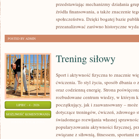
przedstawiając mechanizmy działania grup 
źródła finansowania, a także znaczenie teg
społeczeństwa. Dzięki bogatej bazie publi
przeanalizować zarówno historyczne wydar
POSTED BY ADMIN
Trening siłowy
Sport i aktywność fizyczna to znacznie wię
ćwiczenia. To styl życia, sposób dbania o
oraz codzienną energię. Strona poświęcona
rozbudowane centrum wiedzy, w którym k
początkujący, jak i zaawansowany – może 
LIPIEC - 4 - 2026
dotyczące treningów, ćwiczeń, zdrowego st
TRENING
MOŻLIWOŚĆ KOMENTOWANIA
świadomego rozwijania własnej sprawności
SIŁOWY
ZOSTAŁA WYŁĄCZONA
popularyzowaniu aktywności fizycznej, pr
związane z siłownią, fitnessem, sportami r