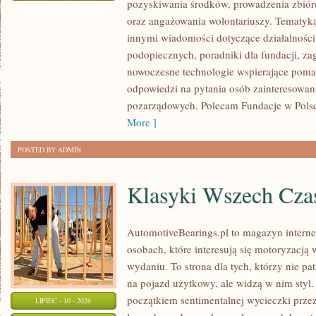
pozyskiwania środków, prowadzenia zbiór
I
ZOSTAŁA WYŁĄCZONA
oraz angażowania wolontariuszy. Tematyk
GOVERNANCE
innymi wiadomości dotyczące działalności 
podopiecznych, poradniki dla fundacji, za
nowoczesne technologie wspierające pomag
odpowiedzi na pytania osób zainteresowany
pozarządowych. Polecam Fundacje w Polsce
More ]
POSTED BY ADMIN
Klasyki Wszech Cz
AutomotiveBearings.pl to magazyn intern
osobach, które interesują się motoryzacją
wydaniu. To strona dla tych, którzy nie p
na pojazd użytkowy, ale widzą w nim styl.
początkiem sentimentalnej wycieczki prze
LIPIEC - 10 - 2026