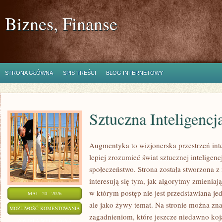
Biznes, Finanse
STRONA GŁÓWNA
SPIS TREŚCI
BLOG INTERNETOWY
Sztuczna Inteligencj
Augmentyka to wizjonerska przestrzeń inte
lepiej zrozumieć świat sztucznej inteligen
społeczeństwo. Strona została stworzona z
interesują się tym, jak algorytmy zmieniaj
w którym postęp nie jest przedstawiana je
MAJ - 20 - 2026
ale jako żywy temat. Na stronie można zn
SZTUCZNA
MOŻLIWOŚĆ KOMENTOWANIA
zagadnieniom, które jeszcze niedawno koj
INTELIGENCJA
ZOSTAŁA WYŁĄCZONA