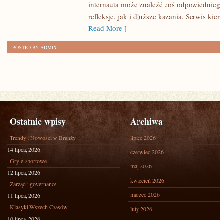
internauta może znaleźć coś odpowiedniego
refleksje, jak i dłuższe kazania. Serwis k
Read More ]
POSTED BY ADMIN
Ostatnie wpisy
Archiwa
Trendy i Nowości w Branży
lipiec 2026
14 lipca, 2026
czerwiec 2026
Gry e-sportowe
maj 2026
12 lipca, 2026
kwiecień 2026
Zarząd i governance
marzec 2026
11 lipca, 2026
Klasyki Wszech Czasów
luty 2026
10 lipca, 2026