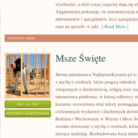
wyobraźni, a dziś coraz częściej stają się
W
Augmentyka pokazuje, że automatyzacja ni
PRAKTYCE
laboratoriów i specjalistów, lecz narzędz
oraz na sposób, w jaki
[ Read More ]
POSTED BY ADMIN
Msze Święte
Strona internetowa NajlepszeKazania.pl t
z myślą o osobach, które pragną odnaleźć 
związanych z duchowością, religią oraz z
internetowa platforma, w której odbiorcy 
kazania, rozważania oraz teksty pomagają
MAJ - 10 - 2026
codziennych wydarzeń i duchowych doświad
MSZE
MOŻLIWOŚĆ KOMENTOWANIA
Rodzina i Wychowanie w Wierze i Msze Św
ŚWIĘTE
ZOSTAŁA WYŁĄCZONA
zostało stworzone z myślą o osobach, które
niosące nadzieję. Rozbudowana baza mater