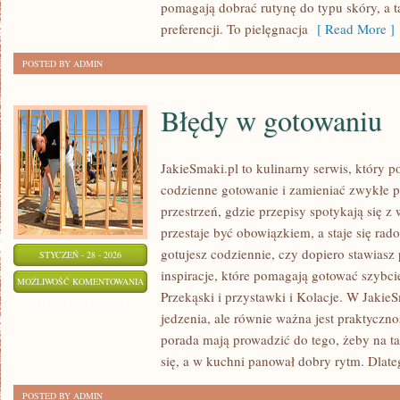
pomagają dobrać rutynę do typu skóry, a ta
preferencji. To pielęgnacja
[ Read More ]
POSTED BY ADMIN
Błędy w gotowaniu
JakieSmaki.pl to kulinarny serwis, który p
codzienne gotowanie i zamieniać zwykłe p
przestrzeń, gdzie przepisy spotykają się 
przestaje być obowiązkiem, a staje się rado
gotujesz codziennie, czy dopiero stawiasz 
STYCZEŃ - 28 - 2026
inspiracje, które pomagają gotować szybci
BŁĘDY
MOŻLIWOŚĆ KOMENTOWANIA
Przekąski i przystawki i Kolacje. W JakieS
W
ZOSTAŁA WYŁĄCZONA
jedzenia, ale równie ważna jest praktyczno
GOTOWANIU
porada mają prowadzić do tego, żeby na tal
się, a w kuchni panował dobry rytm. Dlat
POSTED BY ADMIN