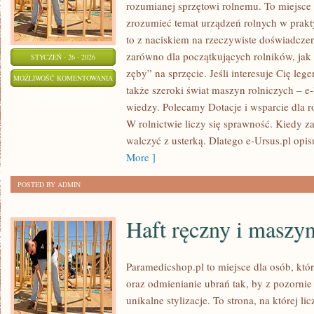
rozumianej sprzętowi rolnemu. To miejsce 
zrozumieć temat urządzeń rolnych w prakt
to z naciskiem na rzeczywiste doświadczen
zarówno dla początkujących rolników, jak i
STYCZEŃ - 26 - 2026
zęby” na sprzęcie. Jeśli interesuje Cię leg
GOSPODARKA
MOŻLIWOŚĆ KOMENTOWANIA
także szeroki świat maszyn rolniczych – 
WIEJSKA
ZOSTAŁA WYŁĄCZONA
wiedzy. Polecamy Dotacje i wsparcie dla 
W rolnictwie liczy się sprawność. Kiedy za
walczyć z usterką. Dlatego e-Ursus.pl opi
More ]
POSTED BY ADMIN
Haft ręczny i masz
Paramedicshop.pl to miejsce dla osób, kt
oraz odmienianie ubrań tak, by z pozorni
unikalne stylizacje. To strona, na której li