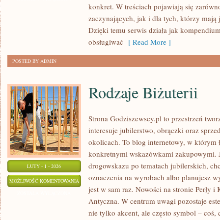
konkret. W treściach pojawiają się zarówn
I
zaczynających, jak i dla tych, którzy mają 
CHŁODZENIA
Dzięki temu serwis działa jak kompendium
obsługiwać
[ Read More ]
POSTED BY ADMIN
Rodzaje Biżuterii
Strona Godziszewscy.pl to przestrzeń twor
interesuje jubilerstwo, obrączki oraz sprz
okolicach. To blog internetowy, w którym łą
konkretnymi wskazówkami zakupowymi. Je
drogowskazu po tematach jubilerskich, chc
LUTY - 1 - 2026
oznaczenia na wyrobach albo planujesz wy
RODZAJE
MOŻLIWOŚĆ KOMENTOWANIA
jest w sam raz. Nowości na stronie Perły i 
BIŻUTERII
ZOSTAŁA WYŁĄCZONA
Antyczna. W centrum uwagi pozostaje estet
nie tylko akcent, ale często symbol – coś,