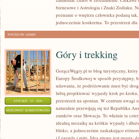
zamieniać chaos w zrozumienie. Ciekawe k
TYGODNIOWE
ZOSTAŁA WYŁĄCZONA
biznesowe i Astrologia i Znaki Zodiaku. N
poznanie o wnętrzu człowieka podaną tak, 
jednocześnie konkretna. To przestrzeń dla 
POSTED BY ADMIN
Góry i trekking
GorąceWęgry.pl to blog turystyczny, któr
Europy Środkowej w sposób przystępny, b
udawania, że podróżowanie musi być drogie
lubią projektować wyjazdy krok po kroku, 
przestrzeń na spontan. W centrum uwagi s
STYCZEŃ - 25 - 2026
naturalnie przewijają się też Republika Aus
GÓRY
MOŻLIWOŚĆ KOMENTOWANIA
zamków oraz Słowacja. To właśnie ta czter
I
ZOSTAŁA WYŁĄCZONA
idealną mozaikę na krótkie wypady i dłuższ
TREKKING
blisko, a jednocześnie zaskakująco różnoro
i Legendy i mity. Idea strony jest prosta: 