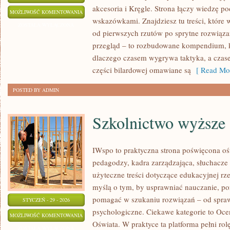
akcesoria i Kręgle. Strona łączy wiedzę 
KRĘGLE
MOŻLIWOŚĆ KOMENTOWANIA
wskazówkami. Znajdziesz tu treści, które 
ZOSTAŁA WYŁĄCZONA
od pierwszych rzutów po sprytne rozwiązan
przegląd – to rozbudowane kompendium, 
dlaczego czasem wygrywa taktyka, a czas
części bilardowej omawiane są
[ Read Mor
POSTED BY ADMIN
Szkolnictwo wyższe
IWspo to praktyczna strona poświęcona oś
pedagodzy, kadra zarządzająca, słuchacze
użyteczne treści dotyczące edukacyjnej rz
myślą o tym, by usprawniać nauczanie, p
pomagać w szukaniu rozwiązań – od spra
STYCZEŃ - 29 - 2026
psychologiczne. Ciekawe kategorie to Oce
SZKOLNICTWO
MOŻLIWOŚĆ KOMENTOWANIA
Oświata. W praktyce ta platforma pełni rol
WYŻSZE
ZOSTAŁA WYŁĄCZONA