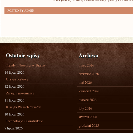
POSTED BY ADMIN
Ostatnie wpisy
Archiwa
Trendy i Nowości w Branży
lipiec 2026
14 lipca, 2026
czerwiec 2026
Gry e-sportowe
maj 2026
12 lipca, 2026
kwiecień 2026
Zarząd i governance
marzec 2026
11 lipca, 2026
Klasyki Wszech Czasów
luty 2026
10 lipca, 2026
styczeń 2026
Technologie i Konstrukcje
grudzień 2025
8 lipca, 2026