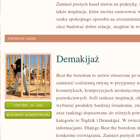
Zamiast pustych haseł stawia na praktykę: 
także inspiracje, które można zastosować w
szuka spokojnego sposobu na zrozumieni
chce budować dobre relacje, znajdzie tu 
POSTED BY ADMIN
Demakijaż
Beat the boredom to serwis stworzone po t
zamienić codzienną rutynę w przyjemny na
kosmetykach, kompozycjach aromatycznyc
paznokciowych. Jeśli szukasz inspiracji, ch
wybierać produkty bardziej świadomie, zna
STYCZEŃ - 28 - 2026
oraz rankingi dopasowane do różnych potr
DEMAKIJAŻ
MOŻLIWOŚĆ KOMENTOWANIA
kategorie to Trądzik i Demakijaż. W świec
ZOSTAŁA WYŁĄCZONA
informacjami. Dlatego Beat the boredom st
konkretne rozwiązania. Zamiast pustych ob