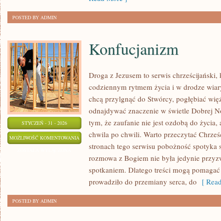
POSTED BY ADMIN
Konfucjanizm
Droga z Jezusem to serwis chrześcijański
codziennym rytmem życia i w drodze wiary
chcą przylgnąć do Stwórcy, pogłębiać wię
odnajdywać znaczenie w świetle Dobrej No
tym, że zaufanie nie jest ozdobą do życia, 
STYCZEŃ - 31 - 2026
chwila po chwili. Warto przeczytać Chrześ
KONFUCJANIZM
MOŻLIWOŚĆ KOMENTOWANIA
stronach tego serwisu pobożność spotyka si
ZOSTAŁA WYŁĄCZONA
rozmowa z Bogiem nie była jedynie przy
spotkaniem. Dlatego treści mogą pomagać
prowadziło do przemiany serca, do
[ Read
POSTED BY ADMIN