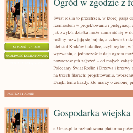
Ogród w zgodzie z f
Świat roślin to przestrzeń, w której pasja d
rzemiosłem w projektowaniu i pielęgnacji
jak zwykła działka może zamienić się w do
rośliny rozwijają się bujnie, a człowiek o
idei stoi Kraków i okolice, czyli region, 
STYCZEŃ - 27 - 2026
wyzwania, a jednocześnie daje ogrom moż
OGRÓD
MOŻLIWOŚĆ KOMENTOWANIA
nowoczesnych założeń – od małych zakąt
W
ZOSTAŁA WYŁĄCZONA
Polecamy Świat Roślin i Drzewa i krzewy 
ZGODZIE
na trzech filarach: projektowaniu, tworzen
Z
Dzięki temu każdy, kto marzy o zielonej pr
FENG
SHUI
POSTED BY ADMIN
Gospodarka wiejska
e-Ursus.pl to rozbudowana platforma pośw