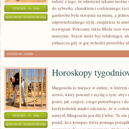
radość z tego, że własnymi rękami można s
do sylwetki, charakteru i codziennego życi
STYCZEŃ - 26 - 2026
garderoba była skrojona na miarę, a jedno
HAFT
MOŻLIWOŚĆ KOMENTOWANIA
odpowiedzialnego stylu, znajdziesz tu mnó
RĘCZNY
ZOSTAŁA WYŁĄCZONA
rozwiązań. Polecamy także Moda zero wast
I
maszynie. Szycie może być relaksujące, a
MASZYNOWY
zwłaszcza gdy w grę wchodzi przeróbka ul
POSTED BY ADMIN
Horoskopy tygodnio
Margoseila to miejsce w online, w którym
serwis, który powstał z myślą o tym, abyś 
jesteś, jak czujesz, czego potrzebujesz i do
kiedykolwiek miałeś odczucie, że w codzi
namysł, Margoseila jest dla Ciebie. To nie 
STYCZEŃ - 26 - 2026
porad, lecz kompas, która pomaga porząd
HOROSKOPY
MOŻLIWOŚĆ KOMENTOWANIA