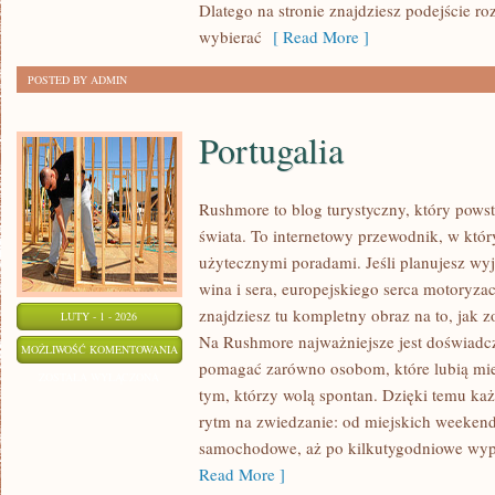
Dlatego na stronie znajdziesz podejście r
wybierać
[ Read More ]
POSTED BY ADMIN
Portugalia
Rushmore to blog turystyczny, który pows
świata. To internetowy przewodnik, w któ
użytecznymi poradami. Jeśli planujesz wyj
wina i sera, europejskiego serca motoryzacj
znajdziesz tu kompletny obraz na to, jak 
LUTY - 1 - 2026
Na Rushmore najważniejsze jest doświadcze
PORTUGALIA
MOŻLIWOŚĆ KOMENTOWANIA
pomagać zarówno osobom, które lubią mieć
ZOSTAŁA WYŁĄCZONA
tym, którzy wolą spontan. Dzięki temu ka
rytm na zwiedzanie: od miejskich weeken
samochodowe, aż po kilkutygodniowe wypr
Read More ]