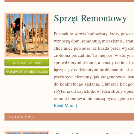
Sprzęt Remontowy
Pusmak to serwis budowlany, który powstał
wznoszą dom, remontują mieszkanie, aranż
chcą mieć pewność, że każda praca wyko
zrobiona porządnie. To miejsce, w którym s
sprawdzonymi trikami, a tematy takie jak
STYCZEŃ - 27 - 2026
łączą się z codziennymi problemami: jak
SPRZĘT
MOŻLIWOŚĆ KOMENTOWANIA
przykręcić elementy, jak zregenerować ust
REMONTOWY
ZOSTAŁA WYŁĄCZONA
do konkretnego zadania. Ulubione kategor
i Pytania od czytelników. Idea strony opie
remont i budowa nie muszą być ciągiem n
Read More ]
POSTED BY ADMIN