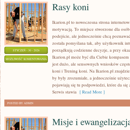
Rasy koni
Ikarion.pl to nowoczesna strona internetow
motywacją. To miejsce stworzone dla osób
podejście, ale jednocześnie chcą poznawa
została pomyślana tak, aby użytkownik intui
porządkują codzienne decyzje, a przy okaz
STYCZEŃ - 30 - 2026
Ikarion.pl może być dla Ciebie kompasem 
RASY
MOŻLIWOŚĆ KOMENTOWANIA
jest dużo, ale sensownych wniosków często
KONI
ZOSTAŁA WYŁĄCZONA
koni i Trening koni. Na Ikarion.pl znajdzie
by były zrozumiałe, a jednocześnie użytec
pojawiają się tu podpowiedzi, które da się
Serwis stawia
[ Read More ]
POSTED BY ADMIN
Misje i ewangelizacj