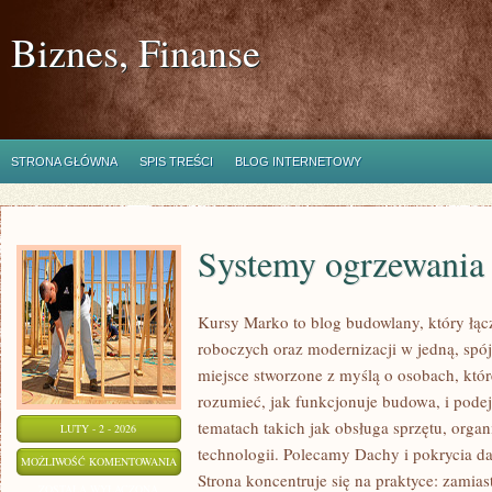
Biznes, Finanse
STRONA GŁÓWNA
SPIS TREŚCI
BLOG INTERNETOWY
Systemy ogrzewania 
Kursy Marko to blog budowlany, który łąc
roboczych oraz modernizacji w jedną, spój
miejsce stworzone z myślą o osobach, któr
rozumieć, jak funkcjonuje budowa, i pode
tematach takich jak obsługa sprzętu, organ
LUTY - 2 - 2026
technologii. Polecamy Dachy i pokrycia da
SYSTEMY
MOŻLIWOŚĆ KOMENTOWANIA
Strona koncentruje się na praktyce: zamias
OGRZEWANIA
ZOSTAŁA WYŁĄCZONA