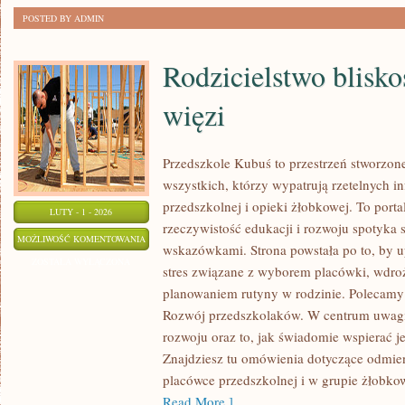
POSTED BY ADMIN
Rodzicielstwo blisko
więzi
Przedszkole Kubuś to przestrzeń stworzone
wszystkich, którzy wypatrują rzetelnych in
przedszkolnej i opieki żłobkowej. To port
LUTY - 1 - 2026
rzeczywistość edukacji i rozwoju spotyka 
RODZICIELSTWO
MOŻLIWOŚĆ KOMENTOWANIA
wskazówkami. Strona powstała po to, by u
BLISKOŚCI
ZOSTAŁA WYŁĄCZONA
stres związane z wyborem placówki, wdroż
I
planowaniem rutyny w rodzinie. Polecamy
ROZWÓJ
Rozwój przedszkolaków. W centrum uwagi 
WIĘZI
rozwoju oraz to, jak świadomie wspierać 
Znajdziesz tu omówienia dotyczące odmie
placówce przedszkolnej i w grupie żłobkow
Read More ]