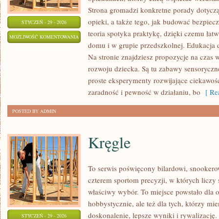
Strona gromadzi konkretne porady dotyczą
opieki, a także tego, jak budować bezpiec
STYCZEŃ - 29 - 2026
teoria spotyka praktykę, dzięki czemu łat
SZKOŁA
MOŻLIWOŚĆ KOMENTOWANIA
domu i w grupie przedszkolnej. Edukacja d
I
ZOSTAŁA WYŁĄCZONA
Na stronie znajdziesz propozycje na czas
NAUKA
rozwoju dziecka. Są tu zabawy sensoryczne
proste eksperymenty rozwijające ciekawoś
zaradność i pewność w działaniu, bo
[ Rea
POSTED BY ADMIN
Kręgle
To serwis poświęcony bilardowi, snookerow
czterem sportom precyzji, w których liczy 
właściwy wybór. To miejsce powstało dla o
hobbystycznie, ale też dla tych, którzy m
doskonalenie, lepsze wyniki i rywalizację
STYCZEŃ - 29 - 2026