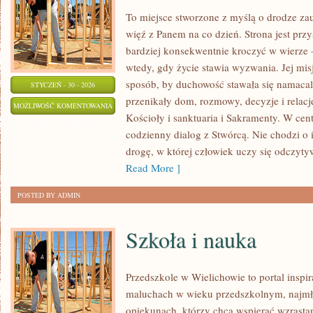
To miejsce stworzone z myślą o drodze za
więź z Panem na co dzień. Strona jest przy
bardziej konsekwentnie kroczyć w wierze – 
wtedy, gdy życie stawia wyzwania. Jej misj
sposób, by duchowość stawała się namacaln
STYCZEŃ - 30 - 2026
przenikały dom, rozmowy, decyzje i relacj
MISJE
MOŻLIWOŚĆ KOMENTOWANIA
Kościoły i sanktuaria i Sakramenty. W cent
I
ZOSTAŁA WYŁĄCZONA
codzienny dialog z Stwórcą. Nie chodzi o 
EWANGELIZACJA
drogę, w której człowiek uczy się odczyty
Read More ]
POSTED BY ADMIN
Szkoła i nauka
Przedszkole w Wielichowie to portal inspir
maluchach w wieku przedszkolnym, najmł
opiekunach, którzy chcą wspierać wzrasta