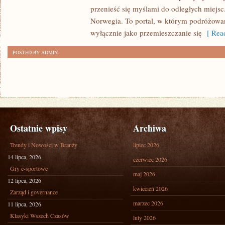
przenieść się myślami do odległych miejsc
Norwegia. To portal, w którym podróżowan
wyłącznie jako przemieszczanie się
[ Read
POSTED BY ADMIN
Ostatnie wpisy
Archiwa
Trendy i Nowości w Branży
lipiec 2026
14 lipca, 2026
czerwiec 2026
Gry e-sportowe
maj 2026
12 lipca, 2026
kwiecień 2026
Zarząd i governance
marzec 2026
11 lipca, 2026
Klasyki Wszech Czasów
luty 2026