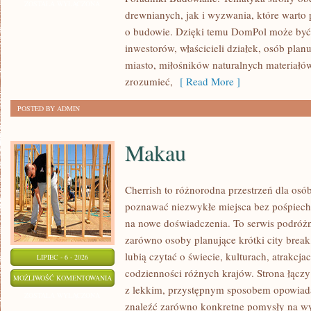
I
ZOSTAŁA WYŁĄCZONA
drewnianych, jak i wyzwania, które warto
KONSTRUKCJE
o budowie. Dzięki temu DomPol może być
inwestorów, właścicieli działek, osób pla
miasto, miłośników naturalnych materiałów
zrozumieć,
[ Read More ]
POSTED BY ADMIN
Makau
Cherrish to różnorodna przestrzeń dla osób
poznawać niezwykłe miejsca bez pośpiechu
na nowe doświadczenia. To serwis podróżn
zarówno osoby planujące krótki city break,
lubią czytać o świecie, kulturach, atrakcjac
LIPIEC - 6 - 2026
codzienności różnych krajów. Strona łącz
MAKAU
MOŻLIWOŚĆ KOMENTOWANIA
z lekkim, przystępnym sposobem opowiada
ZOSTAŁA WYŁĄCZONA
znaleźć zarówno konkretne pomysły na wyj