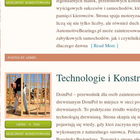
legendarnych marek, przełomowych konstr
KLASYKI
MOŻLIWOŚĆ KOMENTOWANIA
wyścigowych sukcesów i samochodów, które
WSZECH
ZOSTAŁA WYŁĄCZONA
pamięci kierowców. Strona spaja motoryzac
CZASÓW
liczą się nie tylko liczby, ale również du
AutomotiveBearings.pl może zainteresować
zabytkowych samochodów, jak i czytelnik
dlaczego dawna
[ Read More ]
POSTED BY ADMIN
Technologie i Konst
DomPol – przewodnik dla osób zaintere
drewnianym DomPol to miejsce w sieci p
drewnianych. To praktyczne źródło wiedzy d
technologią drewnianą. Strona skupia się 
pojawiają się wtedy, gdy ktoś zaczyna my
LIPIEC - 8 - 2026
wykonanym z naturalnego surowca. Poleca
TECHNOLOGIE
MOŻLIWOŚĆ KOMENTOWANIA
Poradniki Budowlane. Tematyka strony o