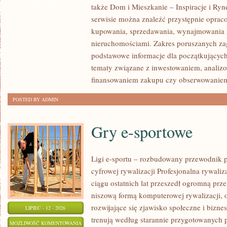
także Dom i Mieszkanie – Inspiracje i Ry
NOWOŚCI
serwisie można znaleźć przystępnie oprac
W
kupowania, sprzedawania, wynajmowania i
BRANŻY
nieruchomościami. Zakres poruszanych z
podstawowe informacje dla początkujących
tematy związane z inwestowaniem, analizo
finansowaniem zakupu czy obserwowanie
POSTED BY ADMIN
Gry e-sportowe
Ligi e-sportu – rozbudowany przewodnik po
cyfrowej rywalizacji Profesjonalna rywal
ciągu ostatnich lat przeszedł ogromną prz
niszową formą komputerowej rywalizacji, 
rozwijające się zjawisko społeczne i bizne
LIPIEC - 12 - 2026
trenują według starannie przygotowanych 
GRY
MOŻLIWOŚĆ KOMENTOWANIA