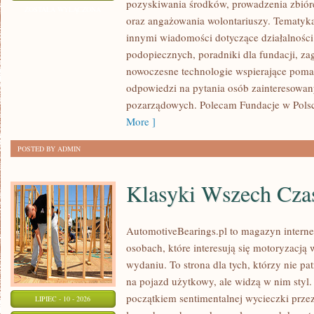
pozyskiwania środków, prowadzenia zbiór
I
ZOSTAŁA WYŁĄCZONA
oraz angażowania wolontariuszy. Tematyk
GOVERNANCE
innymi wiadomości dotyczące działalności 
podopiecznych, poradniki dla fundacji, za
nowoczesne technologie wspierające pomag
odpowiedzi na pytania osób zainteresowany
pozarządowych. Polecam Fundacje w Polsce
More ]
POSTED BY ADMIN
Klasyki Wszech Cz
AutomotiveBearings.pl to magazyn intern
osobach, które interesują się motoryzacją
wydaniu. To strona dla tych, którzy nie p
na pojazd użytkowy, ale widzą w nim styl.
początkiem sentimentalnej wycieczki prze
LIPIEC - 10 - 2026