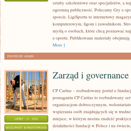
sztaby szkoleniowe oraz specjalistów, a na
E-
ZOSTAŁA WYŁĄCZONA
ogromną publiczność. Polecamy Gry e-spor
SPORTOWE
sporcie. LigiSportu to internetowy maga
komputerowym, ligom i zawodnikom. Stron
myślą o osobach, które chcą poznawać naj
e-sportu. Publikowane materiały obejmują 
More ]
POSTED BY ADMIN
Zarząd i governance
CP Caritas – rozbudowany portal o fundac
pomaganiu CP Caritas to rozbudowany ser
organizacjom dobroczynnym, wolontariat
wspierania osób znajdujących się w trudnej 
miejsce, w którym można znaleźć praktycz
LIPIEC - 11 - 2026
działalności fundacji w Polsce i na świec
ZARZĄD
MOŻLIWOŚĆ KOMENTOWANIA