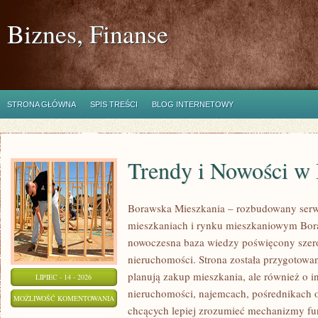
Biznes, Finanse
STRONA GŁÓWNA
SPIS TREŚCI
BLOG INTERNETOWY
Trendy i Nowości w
Borawska Mieszkania – rozbudowany serw
mieszkaniach i rynku mieszkaniowym Bor
nowoczesna baza wiedzy poświęcony szer
nieruchomości. Strona została przygotowa
planują zakup mieszkania, ale również o i
LIPIEC - 14 - 2026
nieruchomości, najemcach, pośrednikach o
TRENDY
MOŻLIWOŚĆ KOMENTOWANIA
chcących lepiej zrozumieć mechanizmy f
I
ZOSTAŁA WYŁĄCZONA