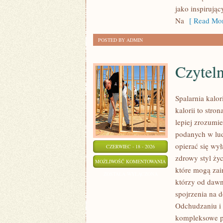
MAKIJAŻ
jako inspirują
Na
[ Read Mor
POSTED BY ADMIN
Czyteln
Spalarnia kalor
kalorii to stro
lepiej zrozumie
podanych w lud
opierać się wył
CZERWIEC - 18 - 2026
zdrowy styl życ
CZYTELNICZE
MOŻLIWOŚĆ KOMENTOWANIA
które mogą zai
ARTYKUŁY
ZOSTAŁA WYŁĄCZONA
którzy od dawn
spojrzenia na 
Odchudzaniu i 
kompleksowe p