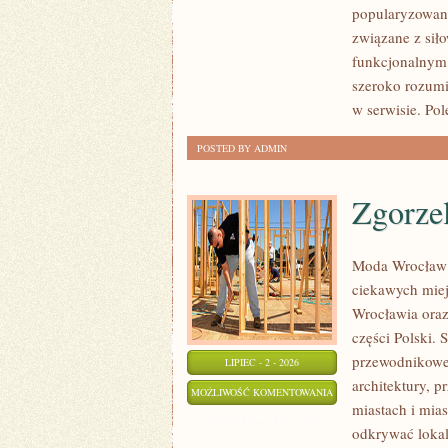
popularyzowani
związane z siło
funkcjonalnym,
szeroko rozumi
w serwisie. Pol
POSTED BY ADMIN
Zgorze
Moda Wrocław 
ciekawych mie
Wrocławia oraz
części Polski.
przewodnikowe 
LIPIEC - 2 - 2026
architektury, p
ZGORZELEC
MOŻLIWOŚĆ KOMENTOWANIA
miastach i mias
ZOSTAŁA WYŁĄCZONA
odkrywać lokal