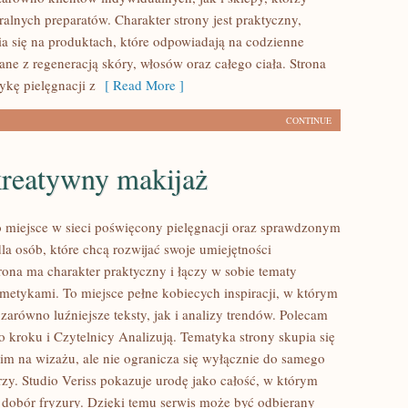
alnych preparatów. Charakter strony jest praktyczny,
a się na produktach, które odpowiadają na codzienne
ne z regeneracją skóry, włosów oraz całego ciała. Strona
ykę pielęgnacji z
[ Read More ]
CONTINUE
kreatywny makijaż
to miejsce w sieci poświęcony pielęgnacji oraz sprawdzonym
 osób, które chcą rozwijać swoje umiejętności
rona ma charakter praktyczny i łączy w sobie tematy
metykami. To miejsce pełne kobiecych inspiracji, w którym
zarówno luźniejsze teksty, jak i analizy trendów. Polecam
o kroku i Czytelnicy Analizują. Tematyka strony skupia się
im na wizażu, ale nie ogranicza się wyłącznie do samego
zy. Studio Veriss pokazuje urodę jako całość, w którym
 dobór fryzury. Dzięki temu serwis może być odbierany