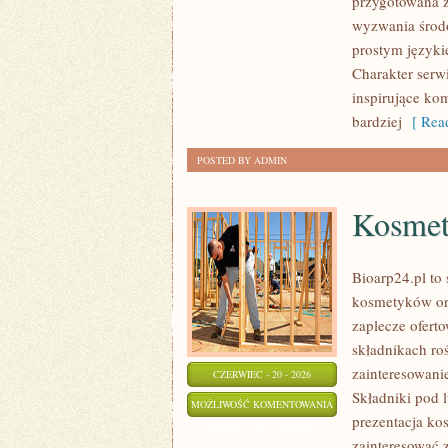
przygotowana z
OCHRONA
wyzwania środo
ŚRODOWISKA
prostym języki
Charakter serw
inspirujące ko
bardziej
[ Read
POSTED BY ADMIN
Kosmet
Bioarp24.pl to 
kosmetyków or
zaplecze oferto
składnikach roś
zainteresowani
CZERWIEC - 20 - 2026
Składniki pod 
KOSMETYKI
MOŻLIWOŚĆ KOMENTOWANIA
prezentacja ko
ZOSTAŁA WYŁĄCZONA
zainteresować 