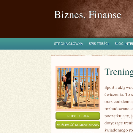
Biznes, Finanse
STRONA GŁÓWNA
SPIS TREŚCI
BLOG INT
Trening
Sport i aktywno
ćwiczenia. To 
oraz codzienną
rozbudowane c
początkujący, 
LIPIEC - 4 - 2026
dotyczące tren
TRENING
MOŻLIWOŚĆ KOMENTOWANIA
świadomego roz
SIŁOWY
ZOSTAŁA WYŁĄCZONA