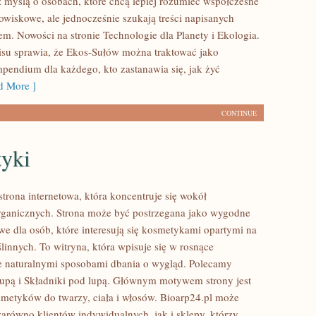
 myślą o osobach, które chcą lepiej rozumieć współczesne
wiskowe, ale jednocześnie szukają treści napisanych
em. Nowości na stronie Technologie dla Planety i Ekologia.
isu sprawia, że Ekos-Sułów można traktować jako
mpendium dla każdego, kto zastanawia się, jak żyć
 More ]
CONTINUE
yki
strona internetowa, która koncentruje się wokół
ganicznych. Strona może być postrzegana jako wygodne
we dla osób, które interesują się kosmetykami opartymi na
linnych. To witryna, która wpisuje się w rosnące
e naturalnymi sposobami dbania o wygląd. Polecamy
lupą i Składniki pod lupą. Głównym motywem strony jest
smetyków do twarzy, ciała i włosów. Bioarp24.pl może
zarówno klientów indywidualnych, jak i sklepy, którzy