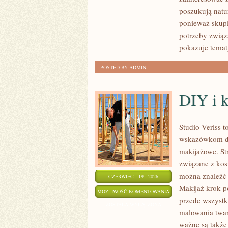
poszukują natur
ponieważ skupi
potrzeby związa
pokazuje temat
POSTED BY ADMIN
DIY i 
Studio Veriss 
wskazówkom dla
makijażowe. St
związane z kos
można znaleźć 
CZERWIEC - 19 - 2026
Makijaż krok p
DIY
MOŻLIWOŚĆ KOMENTOWANIA
przede wszystk
I
ZOSTAŁA WYŁĄCZONA
malowania twar
KREATYWNY
ważne są także