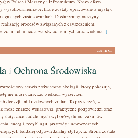
sł w Polsce i Maszyny i Infrastruktura. Nasza oferta
y wysokociśnieniowe, które zostały opracowane z myślą o
ymagających zastosowaniach. Dostarczamy maszyny,
 realizację procesów związanych z czyszczeniem,
erzchni, eliminacją warstw ochronnych oraz wieloma
[
CONTINUE
da i Ochrona Środowiska
wartościowy serwis poświęcony ekologii, który pokazuje,
anetę nie musi oznaczać wielkich wyrzeczeń,
h decyzji ani kosztownych zmian. To przestrzeń, w
ik może znaleźć wskazówki, praktyczne podpowiedzi oraz
sty dotyczące codziennych wyborów, domu, zakupów,
ania, energii, recyklingu, przyrody i nowoczesnych
rających bardziej odpowiedzialny styl życia. Strona została