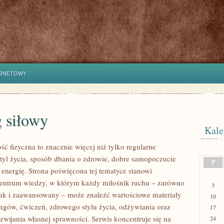
ERNETOWY
 siłowy
Kale
ść fizyczna to znacznie więcej niż tylko regularne
styl życia, sposób dbania o zdrowie, dobre samopoczucie
P
 energię. Strona poświęcona tej tematyce stanowi
entrum wiedzy, w którym każdy miłośnik ruchu – zarówno
3
jak i zaawansowany – może znaleźć wartościowe materiały
10
ingów, ćwiczeń, zdrowego stylu życia, odżywiania oraz
17
wijania własnej sprawności. Serwis koncentruje się na
24