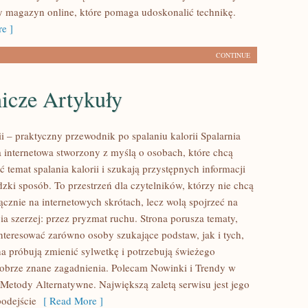
cy magazyn online, które pomaga udoskonalić technikę.
e ]
CONTINUE
icze Artykuły
ii – praktyczny przewodnik po spalaniu kalorii Spalarnia
na internetowa stworzony z myślą o osobach, które chcą
ć temat spalania kalorii i szukają przystępnych informacji
zki sposób. To przestrzeń dla czytelników, którzy nie chcą
ącznie na internetowych skrótach, lecz wolą spojrzeć na
ia szerzej: przez pryzmat ruchu. Strona porusza tematy,
nteresować zarówno osoby szukające podstaw, jak i tych,
a próbują zmienić sylwetkę i potrzebują świeżego
dobrze znane zagadnienia. Polecam Nowinki i Trendy w
Metody Alternatywne. Największą zaletą serwisu jest jego
odejście
[ Read More ]