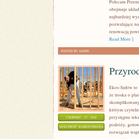
Polecam Przemy
obejmuje układ
najbardziej w
pozwalające na
renowacją powi
Read More ]
POSTED BY ADMIN
Przyro
Ekos-Sułów to 
że troska o pl
skomplikowanyc
którym czyteln
przystępne tek
CZERWIEC - 27 - 2026
podróży, gotow
PRZYRODA
MOŻLIWOŚĆ KOMENTOWANIA
rozwiązań wspie
I
ZOSTAŁA WYŁĄCZONA