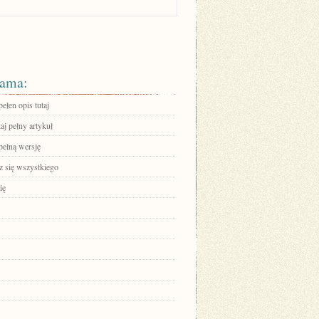
ama:
ełen opis tutaj
aj pełny artykuł
pełną wersję
 się wszystkiego
ię