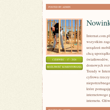
POSTED BY ADMIN
Nowinki
Internat.com.p
wszystkim zaga
urządzeń mobil
chcą uporządko
światłowodów, 
CZERWIEC - 17 - 2026
domowych rozwi
NOWINKI
MOŻLIWOŚĆ KOMENTOWANIA
Trendy w Intern
I
ZOSTAŁA WYŁĄCZONA
cyfrowa rzeczy
TRENDY
niepotrzebnego
W
które pomagają
INTERNECIE
internetowego 
internetu. Głó