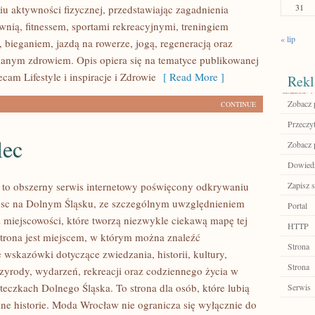
31
u aktywności fizycznej, przedstawiając zagadnienia
wnią, fitnessem, sportami rekreacyjnymi, treningiem
« lip
 bieganiem, jazdą na rowerze, jogą, regeneracją oraz
anym zdrowiem. Opis opiera się na tematyce publikowanej
ecam Lifestyle i inspiracje i Zdrowie
[ Read More ]
Rekl
Zobacz p
CONTINUE
Przeczyt
lec
Zobacz 
Dowiedz
to obszerny serwis internetowy poświęcony odkrywaniu
Zapisz s
jsc na Dolnym Śląsku, ze szczególnym uwzględnieniem
Portal
 miejscowości, które tworzą niezwykle ciekawą mapę tej
HTTP
 Strona jest miejscem, w którym można znaleźć
Strona
wskazówki dotyczące zwiedzania, historii, kultury,
Strona
rzyrody, wydarzeń, rekreacji oraz codziennego życia w
teczkach Dolnego Śląska. To strona dla osób, które lubią
Serwis
ne historie. Moda Wrocław nie ogranicza się wyłącznie do