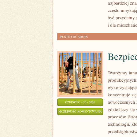
najbardziej zna
często umykają
być przydatny 
i dla mieszkań
POSTED BY ADMIN
Bezpie
Tworzymy inno
produkcyjnych,
wykorzystujące
koncentruje si
nowoczesnych r
CZERWIEC - 30 - 2026
gdzie liczy si
BEZPIECZEŃSTWO
MOŻLIWOŚĆ KOMENTOWANIA
procesów. Stro
I
ZOSTAŁA WYŁĄCZONA
technologii, k
NORMY
przedsiębiorst