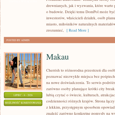
I
ZOSTAŁA WYŁĄCZONA
drewnianych, jak i wyzwania, które warto
KONSTRUKCJE
o budowie. Dzięki temu DomPol może być
inwestorów, właścicieli działek, osób pla
miasto, miłośników naturalnych materiałów
zrozumieć,
[ Read More ]
POSTED BY ADMIN
Makau
Cherrish to różnorodna przestrzeń dla osób
poznawać niezwykłe miejsca bez pośpiechu
na nowe doświadczenia. To serwis podróżn
zarówno osoby planujące krótki city break,
lubią czytać o świecie, kulturach, atrakcjac
LIPIEC - 6 - 2026
codzienności różnych krajów. Strona łącz
MAKAU
MOŻLIWOŚĆ KOMENTOWANIA
z lekkim, przystępnym sposobem opowiada
ZOSTAŁA WYŁĄCZONA
znaleźć zarówno konkretne pomysły na wyj