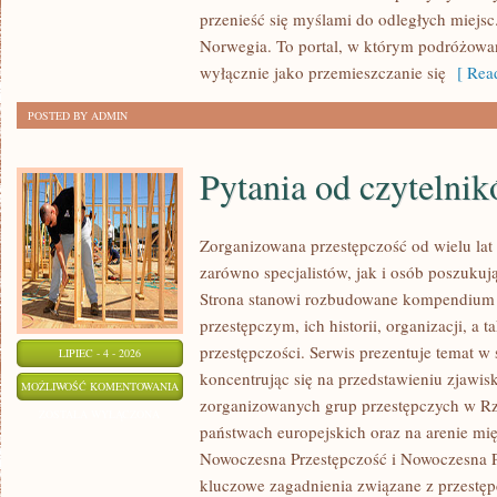
przenieść się myślami do odległych miejsc
Norwegia. To portal, w którym podróżowan
wyłącznie jako przemieszczanie się
[ Read
POSTED BY ADMIN
Pytania od czytelni
Zorganizowana przestępczość od wielu lat
zarówno specjalistów, jak i osób poszukują
Strona stanowi rozbudowane kompendium 
przestępczym, ich historii, organizacji, 
przestępczości. Serwis prezentuje temat w
LIPIEC - 4 - 2026
koncentrując się na przedstawieniu zjawis
PYTANIA
MOŻLIWOŚĆ KOMENTOWANIA
zorganizowanych grup przestępczych w Rze
OD
ZOSTAŁA WYŁĄCZONA
państwach europejskich oraz na arenie m
CZYTELNIKÓW
Nowoczesna Przestępczość i Nowoczesna Pr
kluczowe zagadnienia związane z przestęp