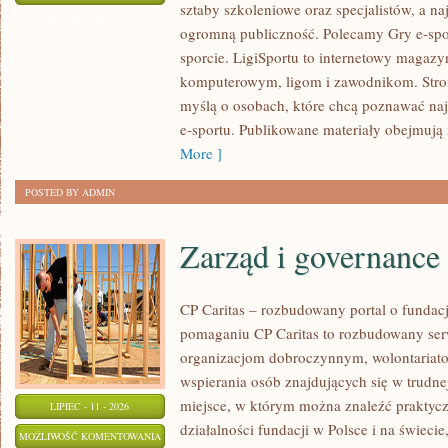
sztaby szkoleniowe oraz specjalistów, a na
E-
ZOSTAŁA WYŁĄCZONA
ogromną publiczność. Polecamy Gry e-spor
SPORTOWE
sporcie. LigiSportu to internetowy maga
komputerowym, ligom i zawodnikom. Stron
myślą o osobach, które chcą poznawać naj
e-sportu. Publikowane materiały obejmują 
More ]
POSTED BY ADMIN
Zarząd i governance
CP Caritas – rozbudowany portal o fundac
pomaganiu CP Caritas to rozbudowany ser
organizacjom dobroczynnym, wolontariat
wspierania osób znajdujących się w trudnej 
miejsce, w którym można znaleźć praktycz
LIPIEC - 11 - 2026
działalności fundacji w Polsce i na świec
ZARZĄD
MOŻLIWOŚĆ KOMENTOWANIA