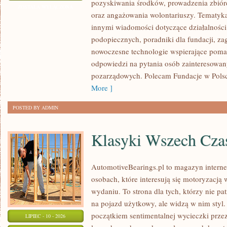
pozyskiwania środków, prowadzenia zbiór
I
ZOSTAŁA WYŁĄCZONA
oraz angażowania wolontariuszy. Tematyk
GOVERNANCE
innymi wiadomości dotyczące działalności 
podopiecznych, poradniki dla fundacji, za
nowoczesne technologie wspierające pomag
odpowiedzi na pytania osób zainteresowany
pozarządowych. Polecam Fundacje w Polsce
More ]
POSTED BY ADMIN
Klasyki Wszech Cz
AutomotiveBearings.pl to magazyn intern
osobach, które interesują się motoryzacją
wydaniu. To strona dla tych, którzy nie p
na pojazd użytkowy, ale widzą w nim styl.
początkiem sentimentalnej wycieczki prze
LIPIEC - 10 - 2026