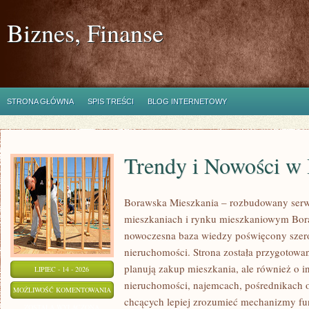
Biznes, Finanse
STRONA GŁÓWNA
SPIS TREŚCI
BLOG INTERNETOWY
Trendy i Nowości w
Borawska Mieszkania – rozbudowany serw
mieszkaniach i rynku mieszkaniowym Bor
nowoczesna baza wiedzy poświęcony szer
nieruchomości. Strona została przygotowa
planują zakup mieszkania, ale również o i
LIPIEC - 14 - 2026
nieruchomości, najemcach, pośrednikach o
TRENDY
MOŻLIWOŚĆ KOMENTOWANIA
chcących lepiej zrozumieć mechanizmy f
I
ZOSTAŁA WYŁĄCZONA