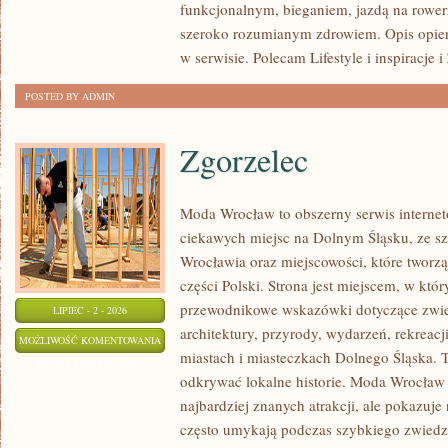
funkcjonalnym, bieganiem, jazdą na rowerz
szeroko rozumianym zdrowiem. Opis opier
w serwisie. Polecam Lifestyle i inspiracje 
POSTED BY ADMIN
Zgorzelec
Moda Wrocław to obszerny serwis intern
ciekawych miejsc na Dolnym Śląsku, ze 
Wrocławia oraz miejscowości, które tworz
części Polski. Strona jest miejscem, w kt
przewodnikowe wskazówki dotyczące zwiedz
LIPIEC - 2 - 2026
architektury, przyrody, wydarzeń, rekreac
ZGORZELEC
MOŻLIWOŚĆ KOMENTOWANIA
miastach i miasteczkach Dolnego Śląska. To
ZOSTAŁA WYŁĄCZONA
odkrywać lokalne historie. Moda Wrocław 
najbardziej znanych atrakcji, ale pokazuje 
często umykają podczas szybkiego zwiedz