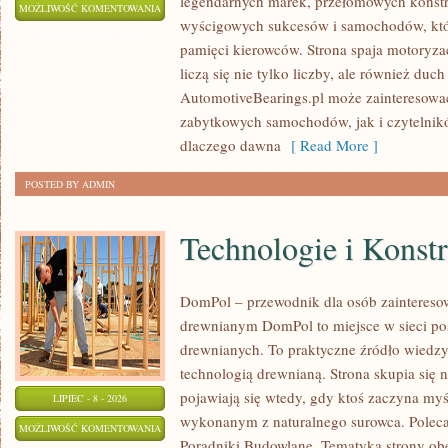
legendarnych marek, przełomowych konstr
KLASYKI
MOŻLIWOŚĆ KOMENTOWANIA
wyścigowych sukcesów i samochodów, które
WSZECH
ZOSTAŁA WYŁĄCZONA
pamięci kierowców. Strona spaja motoryzac
CZASÓW
liczą się nie tylko liczby, ale również du
AutomotiveBearings.pl może zainteresować
zabytkowych samochodów, jak i czytelnik
dlaczego dawna
[ Read More ]
POSTED BY ADMIN
Technologie i Konst
DomPol – przewodnik dla osób zaintere
drewnianym DomPol to miejsce w sieci p
drewnianych. To praktyczne źródło wiedzy d
technologią drewnianą. Strona skupia się 
pojawiają się wtedy, gdy ktoś zaczyna my
LIPIEC - 8 - 2026
wykonanym z naturalnego surowca. Poleca
TECHNOLOGIE
MOŻLIWOŚĆ KOMENTOWANIA
Poradniki Budowlane. Tematyka strony o