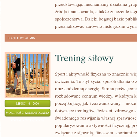
przedstawiając mechanizmy działania grup 
źródła finansowania, a także znaczenie teg
społeczeństwa. Dzięki bogatej bazie publi
przeanalizować zarówno historyczne wydar
POSTED BY ADMIN
Trening siłowy
Sport i aktywność fizyczna to znacznie wię
ćwiczenia. To styl życia, sposób dbania o
oraz codzienną energię. Strona poświęcona
rozbudowane centrum wiedzy, w którym k
początkujący, jak i zaawansowany – może 
LIPIEC - 4 - 2026
dotyczące treningów, ćwiczeń, zdrowego st
TRENING
MOŻLIWOŚĆ KOMENTOWANIA
świadomego rozwijania własnej sprawności
SIŁOWY
ZOSTAŁA WYŁĄCZONA
popularyzowaniu aktywności fizycznej, pr
związane z siłownią, fitnessem, sportami r