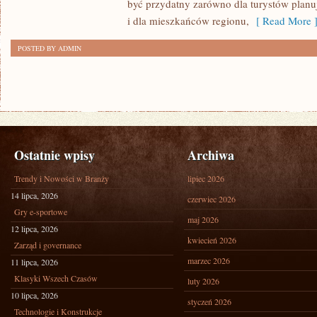
być przydatny zarówno dla turystów plan
i dla mieszkańców regionu,
[ Read More 
POSTED BY ADMIN
Ostatnie wpisy
Archiwa
Trendy i Nowości w Branży
lipiec 2026
14 lipca, 2026
czerwiec 2026
Gry e-sportowe
maj 2026
12 lipca, 2026
kwiecień 2026
Zarząd i governance
marzec 2026
11 lipca, 2026
Klasyki Wszech Czasów
luty 2026
10 lipca, 2026
styczeń 2026
Technologie i Konstrukcje