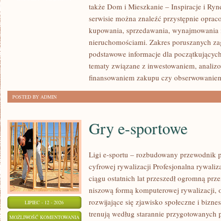
także Dom i Mieszkanie – Inspiracje i Ry
NOWOŚCI
serwisie można znaleźć przystępnie oprac
W
kupowania, sprzedawania, wynajmowania i
BRANŻY
nieruchomościami. Zakres poruszanych z
podstawowe informacje dla początkujących
tematy związane z inwestowaniem, analizo
finansowaniem zakupu czy obserwowanie
POSTED BY ADMIN
Gry e-sportowe
Ligi e-sportu – rozbudowany przewodnik po
cyfrowej rywalizacji Profesjonalna rywal
ciągu ostatnich lat przeszedł ogromną prz
niszową formą komputerowej rywalizacji, 
rozwijające się zjawisko społeczne i bizne
LIPIEC - 12 - 2026
trenują według starannie przygotowanych 
GRY
MOŻLIWOŚĆ KOMENTOWANIA