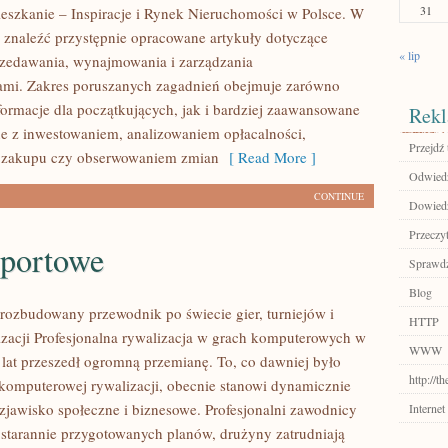
31
eszkanie – Inspiracje i Rynek Nieruchomości w Polsce. W
 znaleźć przystępnie opracowane artykuły dotyczące
« lip
zedawania, wynajmowania i zarządzania
ami. Zakres poruszanych zagadnień obejmuje zarówno
ormacje dla początkujących, jak i bardziej zaawansowane
Rekl
e z inwestowaniem, analizowaniem opłacalności,
Przejdź 
 zakupu czy obserwowaniem zmian
[ Read More ]
Odwiedź
CONTINUE
Dowiedz
Przeczyt
sportowe
Sprawdź
Blog
– rozbudowany przewodnik po świecie gier, turniejów i
HTTP
izacji Profesjonalna rywalizacja w grach komputerowych w
WWW
h lat przeszedł ogromną przemianę. To, co dawniej było
http://t
komputerowej rywalizacji, obecnie stanowi dynamicznie
 zjawisko społeczne i biznesowe. Profesjonalni zawodnicy
Internet
 starannie przygotowanych planów, drużyny zatrudniają