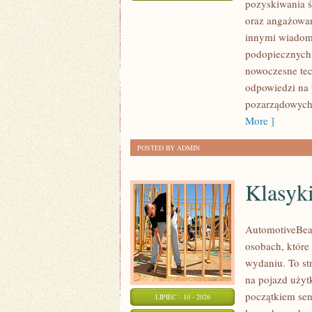
pozyskiwania ś
I
ZOSTAŁA WYŁĄCZONA
oraz angażowan
GOVERNANCE
innymi wiadomo
podopiecznych,
nowoczesne tec
odpowiedzi na 
pozarządowych.
More ]
POSTED BY ADMIN
Klasyk
AutomotiveBear
osobach, które
wydaniu. To st
na pojazd użyt
początkiem sen
LIPIEC - 10 - 2026