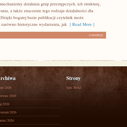
 mechanizmy działania grup przestępczych, ich strukturę,
ania, a także znaczenie tego rodzaju działalności dla
 Dzięki bogatej bazie publikacji czytelnik może
 zarówno historyczne wydarzenia, jak
[ Read More ]
CONTINUE
rchiwa
Strony
piec 2026
Spis Treści
erwiec 2026
j 2026
iecień 2026
rzec 2026