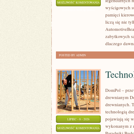
legendarnych m
KLASYKI
MOŻLIWOŚĆ KOMENTOWANIA
wyścigowych su
WSZECH
ZOSTAŁA WYŁĄCZONA
pamięci kierow
CZASÓW
liczą się nie t
AutomotiveBear
zabytkowych sa
dlaczego dawn
POSTED BY ADMIN
Technol
DomPol – prze
drewnianym Do
drewnianych. To
technologią dr
pojawiają się 
LIPIEC - 8 - 2026
wykonanym z na
TECHNOLOGIE
MOŻLIWOŚĆ KOMENTOWANIA
Poradniki Bud