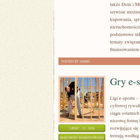
także Dom i Mi
NOWOŚCI
serwisie można
W
kupowania, spr
BRANŻY
nieruchomości
podstawowe inf
tematy związan
finansowaniem
POSTED BY ADMIN
Gry e-
Ligi e-sportu 
cyfrowej rywal
ciągu ostatnic
niszową formą 
rozwijające się
LIPIEC - 12 - 2026
trenują według
GRY
MOŻLIWOŚĆ KOMENTOWANIA