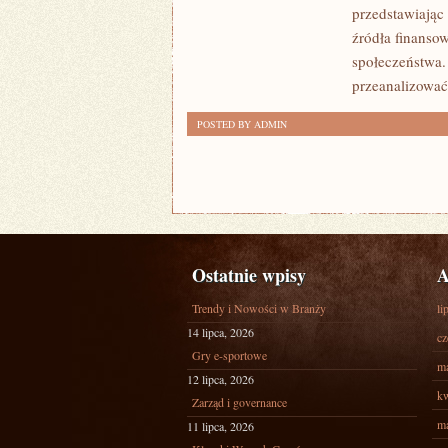
przedstawiając
źródła finansow
społeczeństwa.
przeanalizować
POSTED BY ADMIN
Ostatnie wpisy
A
Trendy i Nowości w Branży
li
14 lipca, 2026
cz
Gry e-sportowe
ma
12 lipca, 2026
kw
Zarząd i governance
ma
11 lipca, 2026