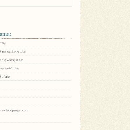
ama:
tutaj
 naszą stronę tutaj
 się więcej o nas
aj całość tutaj
 ofertę
herawfoodproject.com