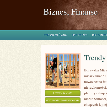
Biznes, Finanse
STRONA GŁÓWNA
SPIS TREŚCI
BLOG INT
Trendy
Borawska Mies
mieszkaniach 
nowoczesna ba
nieruchomości.
planują zakup 
LIPIEC - 14 - 2026
nieruchomości,
TRENDY
MOŻLIWOŚĆ KOMENTOWANIA
chcących lepi
I
ZOSTAŁA WYŁĄCZONA