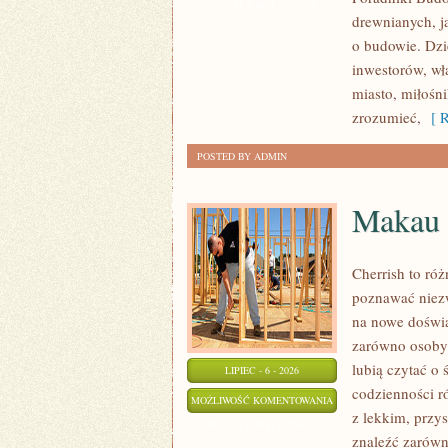
I
ZOSTAŁA WYŁĄCZONA
drewnianych, j
KONSTRUKCJE
o budowie. Dz
inwestorów, wł
miasto, miłośn
zrozumieć,
[ R
POSTED BY ADMIN
Makau
Cherrish to róż
poznawać niezw
na nowe doświa
zarówno osoby p
lubią czytać o 
LIPIEC - 6 - 2026
codzienności r
MAKAU
MOŻLIWOŚĆ KOMENTOWANIA
z lekkim, prz
ZOSTAŁA WYŁĄCZONA
znaleźć zarówn