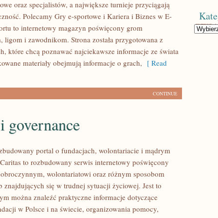
owe oraz specjalistów, a największe turnieje przyciągają
Kate
zność. Polecamy Gry e-sportowe i Kariera i Biznes w E-
portu to internetowy magazyn poświęcony grom
Kategorie
ligom i zawodnikom. Strona została przygotowana z
h, które chcą poznawać najciekawsze informacje ze świata
ikowane materiały obejmują informacje o grach,
[ Read
CONTINUE
i governance
ozbudowany portal o fundacjach, wolontariacie i mądrym
aritas to rozbudowany serwis internetowy poświęcony
dobroczynnym, wolontariatowi oraz różnym sposobom
 znajdujących się w trudnej sytuacji życiowej. Jest to
rym można znaleźć praktyczne informacje dotyczące
ndacji w Polsce i na świecie, organizowania pomocy,