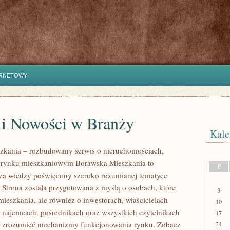
ERNETOWY
 i Nowości w Branży
Kale
zkania – rozbudowany serwis o nieruchomościach,
i rynku mieszkaniowym Borawska Mieszkania to
P
za wiedzy poświęcony szeroko rozumianej tematyce
 Strona została przygotowana z myślą o osobach, które
3
mieszkania, ale również o inwestorach, właścicielach
10
 najemcach, pośrednikach oraz wszystkich czytelnikach
17
ej zrozumieć mechanizmy funkcjonowania rynku. Zobacz
24