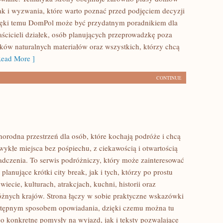
ak i wyzwania, które warto poznać przed podjęciem decyzji
ięki temu DomPol może być przydatnym poradnikiem dla
aścicieli działek, osób planujących przeprowadzkę poza
ików naturalnych materiałów oraz wszystkich, którzy chcą
ead More ]
CONTINUE
norodna przestrzeń dla osób, które kochają podróże i chcą
ykłe miejsca bez pośpiechu, z ciekawością i otwartością
dczenia. To serwis podróżniczy, który może zainteresować
lanujące krótki city break, jak i tych, którzy po prostu
świecie, kulturach, atrakcjach, kuchni, historii oraz
óżnych krajów. Strona łączy w sobie praktyczne wskazówki
ystępnym sposobem opowiadania, dzięki czemu można tu
o konkretne pomysły na wyjazd, jak i teksty pozwalające