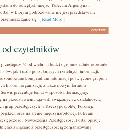
myślami do odległych miejsc. Polecam Argentyna i
ortal, w którym podróżowanie nie jest przedstawiane
 przemieszczanie się
[ Read More ]
CONTINUE
 od czytelników
przestępczość od wielu lat budzi ogromne zainteresowanie
istów, jak i osób poszukujących rzetelnych informacji.
i rozbudowane kompendium informacji poświęcone grupom
ich historii, organizacji, a także nowym formom
. Serwis prezentuje temat w sposób informacyjny,
ię na przedstawieniu zjawisk związanych z działalnością
h grup przestępczych w Rzeczypospolitej Polskiej,
pejskich oraz na arenie międzynarodowej. Polecam
estępczość i Nowoczesna Przestępczość. Portal opisuje
nienia związane z przestępczością zorganizowaną,