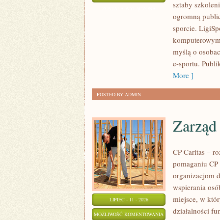
sztaby szkoleni
E-
ZOSTAŁA WYŁĄCZONA
ogromną public
SPORTOWE
sporcie. LigiS
komputerowym, 
myślą o osobac
e-sportu. Publ
More ]
POSTED BY ADMIN
Zarząd 
CP Caritas – r
pomaganiu CP C
organizacjom 
wspierania osób
miejsce, w któ
LIPIEC - 11 - 2026
działalności fu
ZARZĄD
MOŻLIWOŚĆ KOMENTOWANIA