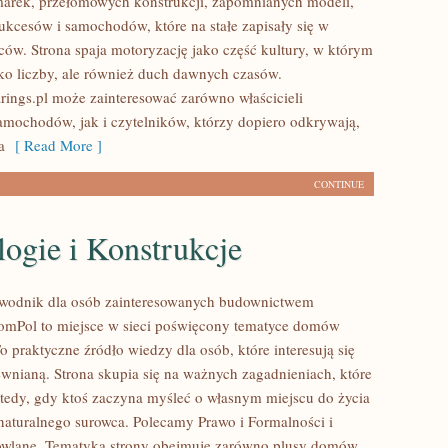
arek, przełomowych konstrukcji, zapomnianych modeli,
kcesów i samochodów, które na stałe zapisały się w
ców. Strona spaja motoryzację jako część kultury, w którym
ylko liczby, ale również duch dawnych czasów.
ings.pl może zainteresować zarówno właścicieli
mochodów, jak i czytelników, którzy dopiero odkrywają,
a
[ Read More ]
CONTINUE
ogie i Konstrukcje
wodnik dla osób zainteresowanych budownictwem
mPol to miejsce w sieci poświęcony tematyce domów
 praktyczne źródło wiedzy dla osób, które interesują się
ewnianą. Strona skupia się na ważnych zagadnieniach, które
wtedy, gdy ktoś zaczyna myśleć o własnym miejscu do życia
turalnego surowca. Polecamy Prawo i Formalności i
owlane. Tematyka strony obejmuje zarówno plusy domów