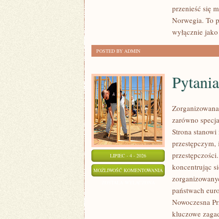
przenieść się 
Norwegia. To p
wyłącznie jako
POSTED BY ADMIN
Pytania
Zorganizowana 
zarówno specjal
Strona stanow
przestępczym, 
przestępczości
LIPIEC - 4 - 2026
koncentrując s
PYTANIA
MOŻLIWOŚĆ KOMENTOWANIA
zorganizowanyc
OD
ZOSTAŁA WYŁĄCZONA
państwach euro
CZYTELNIKÓW
Nowoczesna Prz
kluczowe zagad