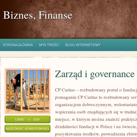
Biznes, Finanse
STRONA GŁÓWNA
SPIS TREŚCI
BLOG INTERNETOWY
Zarząd i governance
CP Caritas – rozbudowany portal o fundac
pomaganiu CP Caritas to rozbudowany ser
organizacjom dobroczynnym, wolontariat
wspierania osób znajdujących się w trudnej 
miejsce, w którym można znaleźć praktycz
LIPIEC - 11 - 2026
działalności fundacji w Polsce i na świec
ZARZĄD
MOŻLIWOŚĆ KOMENTOWANIA
pozyskiwania środków, prowadzenia zbiór
I
ZOSTAŁA WYŁĄCZONA