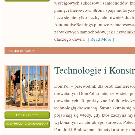
wyścigowych sukcesów i samochodów, które
WSZECH
ZOSTAŁA WYŁĄCZONA
pamięci kierowców. Strona spaja motoryzac
CZASÓW
liczą się nie tylko liczby, ale również du
AutomotiveBearings.pl może zainteresować
zabytkowych samochodów, jak i czytelnik
dlaczego dawna
[ Read More ]
POSTED BY ADMIN
Technologie i Konst
DomPol – przewodnik dla osób zaintere
drewnianym DomPol to miejsce w sieci p
drewnianych. To praktyczne źródło wiedzy d
technologią drewnianą. Strona skupia się 
pojawiają się wtedy, gdy ktoś zaczyna my
LIPIEC - 8 - 2026
wykonanym z naturalnego surowca. Poleca
TECHNOLOGIE
MOŻLIWOŚĆ KOMENTOWANIA
Poradniki Budowlane. Tematyka strony o
I
ZOSTAŁA WYŁĄCZONA