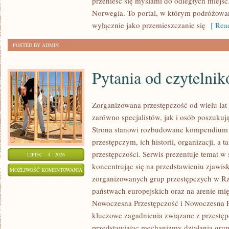
przenieść się myślami do odległych miejsc
Norwegia. To portal, w którym podróżowan
wyłącznie jako przemieszczanie się
[ Read
POSTED BY ADMIN
Pytania od czytelni
Zorganizowana przestępczość od wielu lat
zarówno specjalistów, jak i osób poszukują
Strona stanowi rozbudowane kompendium 
przestępczym, ich historii, organizacji, 
przestępczości. Serwis prezentuje temat w
LIPIEC - 4 - 2026
koncentrując się na przedstawieniu zjawis
PYTANIA
MOŻLIWOŚĆ KOMENTOWANIA
zorganizowanych grup przestępczych w Rze
OD
ZOSTAŁA WYŁĄCZONA
państwach europejskich oraz na arenie m
CZYTELNIKÓW
Nowoczesna Przestępczość i Nowoczesna Pr
kluczowe zagadnienia związane z przestęp
przedstawiając mechanizmy działania grup 