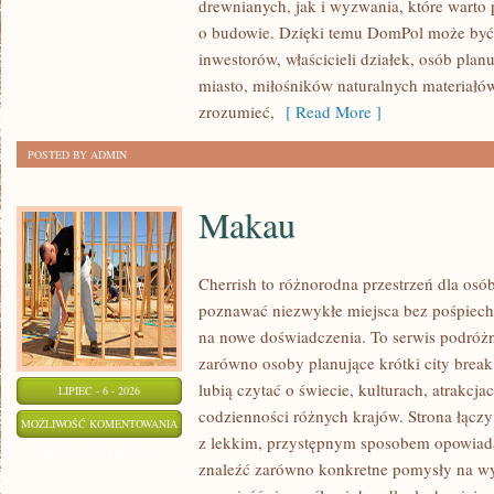
drewnianych, jak i wyzwania, które warto
KONSTRUKCJE
o budowie. Dzięki temu DomPol może być
inwestorów, właścicieli działek, osób pla
miasto, miłośników naturalnych materiałów
zrozumieć,
[ Read More ]
POSTED BY ADMIN
Makau
Cherrish to różnorodna przestrzeń dla osób
poznawać niezwykłe miejsca bez pośpiechu
na nowe doświadczenia. To serwis podróżn
zarówno osoby planujące krótki city break,
lubią czytać o świecie, kulturach, atrakcjac
LIPIEC - 6 - 2026
codzienności różnych krajów. Strona łącz
MAKAU
MOŻLIWOŚĆ KOMENTOWANIA
z lekkim, przystępnym sposobem opowiada
ZOSTAŁA WYŁĄCZONA
znaleźć zarówno konkretne pomysły na wyj