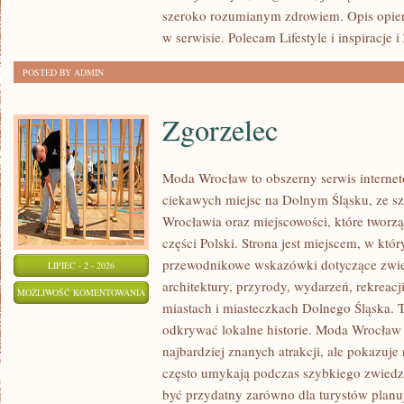
szeroko rozumianym zdrowiem. Opis opier
w serwisie. Polecam Lifestyle i inspiracje 
POSTED BY ADMIN
Zgorzelec
Moda Wrocław to obszerny serwis intern
ciekawych miejsc na Dolnym Śląsku, ze 
Wrocławia oraz miejscowości, które tworz
części Polski. Strona jest miejscem, w kt
przewodnikowe wskazówki dotyczące zwiedz
LIPIEC - 2 - 2026
architektury, przyrody, wydarzeń, rekreac
ZGORZELEC
MOŻLIWOŚĆ KOMENTOWANIA
miastach i miasteczkach Dolnego Śląska. To
ZOSTAŁA WYŁĄCZONA
odkrywać lokalne historie. Moda Wrocław 
najbardziej znanych atrakcji, ale pokazuje 
często umykają podczas szybkiego zwiedz
być przydatny zarówno dla turystów plan