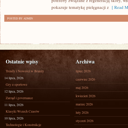
potrzeby związane z regeneracją skóry, wł
pokazuje tematykę pielęgnacji z
[ Read M
POSTED BY ADMIN
Ostatnie wpisy
Archiwa
Trendy i Nowości w Branży
lipiec 2026
14 lipca, 2026
czerwiec 2026
Gry e-sportowe
maj 2026
12 lipca, 2026
kwiecień 2026
Zarząd i governance
marzec 2026
11 lipca, 2026
Klasyki Wszech Czasów
luty 2026
10 lipca, 2026
styczeń 2026
Technologie i Konstrukcje