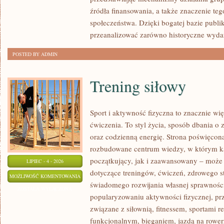
źródła finansowania, a także znaczenie teg
społeczeństwa. Dzięki bogatej bazie publi
przeanalizować zarówno historyczne wydar
POSTED BY ADMIN
Trening siłowy
Sport i aktywność fizyczna to znacznie wię
ćwiczenia. To styl życia, sposób dbania o
oraz codzienną energię. Strona poświęcona
rozbudowane centrum wiedzy, w którym k
początkujący, jak i zaawansowany – może 
LIPIEC - 4 - 2026
dotyczące treningów, ćwiczeń, zdrowego st
TRENING
MOŻLIWOŚĆ KOMENTOWANIA
świadomego rozwijania własnej sprawności
SIŁOWY
ZOSTAŁA WYŁĄCZONA
popularyzowaniu aktywności fizycznej, pr
związane z siłownią, fitnessem, sportami r
funkcjonalnym, bieganiem, jazdą na rowerz