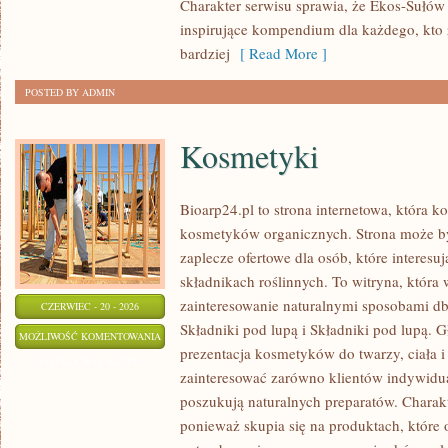
Charakter serwisu sprawia, że Ekos-Sułów
inspirujące kompendium dla każdego, kto z
bardziej
[ Read More ]
POSTED BY ADMIN
Kosmetyki
Bioarp24.pl to strona internetowa, która k
kosmetyków organicznych. Strona może b
zaplecze ofertowe dla osób, które interes
składnikach roślinnych. To witryna, która 
zainteresowanie naturalnymi sposobami d
CZERWIEC - 20 - 2026
Składniki pod lupą i Składniki pod lupą.
KOSMETYKI
MOŻLIWOŚĆ KOMENTOWANIA
prezentacja kosmetyków do twarzy, ciała 
ZOSTAŁA WYŁĄCZONA
zainteresować zarówno klientów indywidual
poszukują naturalnych preparatów. Charakte
ponieważ skupia się na produktach, które