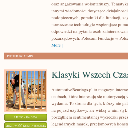
oraz angażowania wolontariuszy. Tematyk
GOVERNANCE
innymi wiadomości dotyczące działalności 
podopiecznych, poradniki dla fundacji, za
nowoczesne technologie wspierające pomag
odpowiedzi na pytania osób zainteresowany
pozarządowych. Polecam Fundacje w Polsce
More ]
POSTED BY ADMIN
Klasyki Wszech Cz
AutomotiveBearings.pl to magazyn intern
osobach, które interesują się motoryzacją
wydaniu. To strona dla tych, którzy nie p
na pojazd użytkowy, ale widzą w nim styl.
początkiem sentimentalnej wycieczki prze
LIPIEC - 10 - 2026
legendarnych marek, przełomowych konstr
KLASYKI
MOŻLIWOŚĆ KOMENTOWANIA