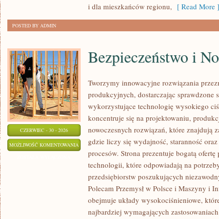
i dla mieszkańców regionu,
[ Read More 
POSTED BY ADMIN
Bezpieczeństwo i N
Tworzymy innowacyjne rozwiązania przez
produkcyjnych, dostarczając sprawdzone 
wykorzystujące technologię wysokiego ciś
koncentruje się na projektowaniu, produkc
nowoczesnych rozwiązań, które znajdują z
CZERWIEC - 30 - 2026
gdzie liczy się wydajność, staranność o
BEZPIECZEŃSTWO
MOŻLIWOŚĆ KOMENTOWANIA
procesów. Strona prezentuje bogatą ofertę
I
ZOSTAŁA WYŁĄCZONA
technologii, które odpowiadają na potrze
NORMY
przedsiębiorstw poszukujących niezawodn
Polecam Przemysł w Polsce i Maszyny i Inf
obejmuje układy wysokociśnieniowe, które
najbardziej wymagających zastosowaniac