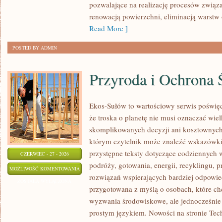
pozwalające na realizację procesów związ
renowacją powierzchni, eliminacją warst
Read More ]
POSTED BY ADMIN
Przyroda i Ochrona 
Ekos-Sułów to wartościowy serwis poświęc
że troska o planetę nie musi oznaczać wie
skomplikowanych decyzji ani kosztownych
którym czytelnik może znaleźć wskazówki
przystępne teksty dotyczące codziennych
CZERWIEC - 27 - 2026
podróży, gotowania, energii, recyklingu, 
PRZYRODA
MOŻLIWOŚĆ KOMENTOWANIA
rozwiązań wspierających bardziej odpowiedz
I
ZOSTAŁA WYŁĄCZONA
przygotowana z myślą o osobach, które ch
OCHRONA
wyzwania środowiskowe, ale jednocześnie 
ŚRODOWISKA
prostym językiem. Nowości na stronie Tech