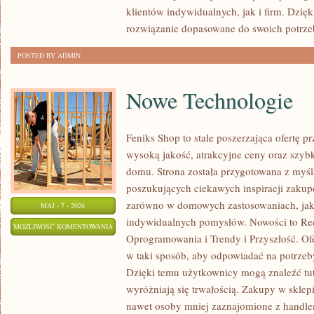
klientów indywidualnych, jak i firm. Dzię
rozwiązanie dopasowane do swoich potrze
POSTED BY ADMIN
Nowe Technologie
Feniks Shop to stale poszerzająca ofertę pr
wysoką jakość, atrakcyjne ceny oraz szyb
domu. Strona została przygotowana z myś
poszukujących ciekawych inspiracji zakup
zarówno w domowych zastosowaniach, jak i
MAJ - 7 - 2026
indywidualnych pomysłów. Nowości to Rec
NOWE
MOŻLIWOŚĆ KOMENTOWANIA
Oprogramowania i Trendy i Przyszłość. Of
TECHNOLOGIE
ZOSTAŁA WYŁĄCZONA
w taki sposób, aby odpowiadać na potrzeb
Dzięki temu użytkownicy mogą znaleźć tut
wyróżniają się trwałością. Zakupy w sklepie
nawet osoby mniej zaznajomione z handl