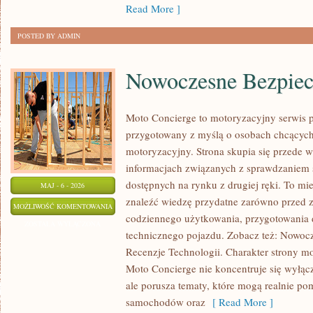
Read More ]
POSTED BY ADMIN
Nowoczesne Bezpiec
Moto Concierge to motoryzacyjny serwis p
przygotowany z myślą o osobach chcących
motoryzacyjny. Strona skupia się przede 
informacjach związanych z sprawdzaniem
dostępnych na rynku z drugiej ręki. To mi
MAJ - 6 - 2026
znaleźć wiedzę przydatne zarówno przed z
NOWOCZESNE
MOŻLIWOŚĆ KOMENTOWANIA
codziennego użytkowania, przygotowania 
BEZPIECZEŃSTWO
ZOSTAŁA WYŁĄCZONA
technicznego pojazdu. Zobacz też: Nowocz
Recenzje Technologii. Charakter strony m
Moto Concierge nie koncentruje się wyłąc
ale porusza tematy, które mogą realnie p
samochodów oraz
[ Read More ]