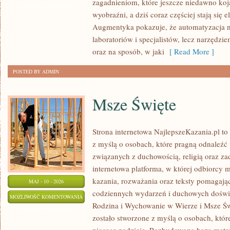
zagadnieniom, które jeszcze niedawno koj
INTELIGENCJA
ZOSTAŁA WYŁĄCZONA
wyobraźni, a dziś coraz częściej stają się
W
Augmentyka pokazuje, że automatyzacja ni
PRAKTYCE
laboratoriów i specjalistów, lecz narzędz
oraz na sposób, w jaki
[ Read More ]
POSTED BY ADMIN
Msze Święte
Strona internetowa NajlepszeKazania.pl t
z myślą o osobach, które pragną odnaleźć 
związanych z duchowością, religią oraz z
internetowa platforma, w której odbiorcy 
kazania, rozważania oraz teksty pomagają
MAJ - 10 - 2026
codziennych wydarzeń i duchowych doświad
MSZE
MOŻLIWOŚĆ KOMENTOWANIA
Rodzina i Wychowanie w Wierze i Msze Św
ŚWIĘTE
ZOSTAŁA WYŁĄCZONA
zostało stworzone z myślą o osobach, które