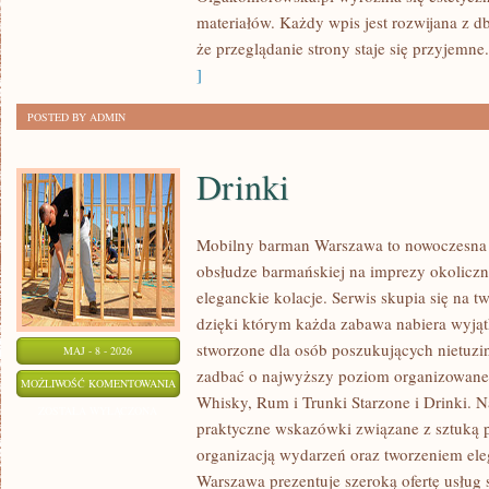
materiałów. Każdy wpis jest rozwijana z db
że przeglądanie strony staje się przyjemne.
]
POSTED BY ADMIN
Drinki
Mobilny barman Warszawa to nowoczesna 
obsłudze barmańskiej na imprezy okoliczno
eleganckie kolacje. Serwis skupia się na t
dzięki którym każda zabawa nabiera wyjąt
stworzone dla osób poszukujących nietuzi
MAJ - 8 - 2026
zadbać o najwyższy poziom organizowane
DRINKI
MOŻLIWOŚĆ KOMENTOWANIA
Whisky, Rum i Trunki Starzone i Drinki. N
ZOSTAŁA WYŁĄCZONA
praktyczne wskazówki związane z sztuką p
organizacją wydarzeń oraz tworzeniem el
Warszawa prezentuje szeroką ofertę usług