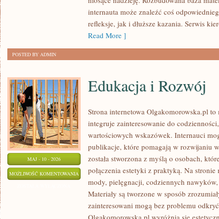
niosące nadzieję. Rozbudowana baza mater
internauta może znaleźć coś odpowiedniego
refleksje, jak i dłuższe kazania. Serwis k
Read More ]
POSTED BY ADMIN
Edukacja i Rozwój
Strona internetowa Olgakomorowska.pl to 
integruje zainteresowanie do codzienności, 
wartościowych wskazówek. Internauci mog
publikacje, które pomagają w rozwijaniu 
została stworzona z myślą o osobach, któr
MAJ - 10 - 2026
połączenia estetyki z praktyką. Na stronie
EDUKACJA
MOŻLIWOŚĆ KOMENTOWANIA
mody, pielęgnacji, codziennych nawyków, a
I
ZOSTAŁA WYŁĄCZONA
Materiały są tworzone w sposób zrozumiał
ROZWÓJ
zainteresowani mogą bez problemu odkryć 
Olgakomorowska.pl wyróżnia się estetyczn