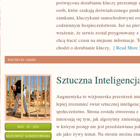
poświęcona dorabianiu kluczy prezentuje 
ELEKTRONIKA
osób, które szukają doświadczonego punkt
OCHRONNA
zamkami, kluczykami samochodowymi ora
codziennym bezpieczeństwem. Już na pier
wrażenie, że serwis został przygotowany z 
chcą tracić czasu na niejasne informacje. T
chodzi o dorabianie kluczy,
[ Read More 
POSTED BY ADMIN
Sztuczna Inteligencj
Augmentyka to wizjonerska przestrzeń inte
lepiej zrozumieć świat sztucznej inteligen
społeczeństwo. Strona została stworzona z
interesują się tym, jak algorytmy zmieniaj
w którym postęp nie jest przedstawiana je
MAJ - 20 - 2026
ale jako żywy temat. Na stronie można zn
SZTUCZNA
MOŻLIWOŚĆ KOMENTOWANIA