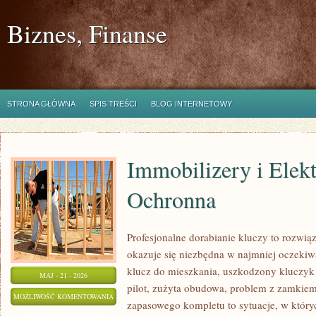
Biznes, Finanse
STRONA GŁÓWNA
SPIS TREŚCI
BLOG INTERNETOWY
Immobilizery i Elek
Ochronna
Profesjonalne dorabianie kluczy to rozwiąz
okazuje się niezbędna w najmniej oczek
klucz do mieszkania, uszkodzony kluczyk
MAJ - 21 - 2026
pilot, zużyta obudowa, problem z zamkie
IMMOBILIZERY
MOŻLIWOŚĆ KOMENTOWANIA
zapasowego kompletu to sytuacje, w któryc
I
ZOSTAŁA WYŁĄCZONA