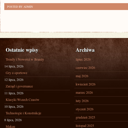
POSTED BY ADMIN
Ostatnie wpisy
Archiwa
Trendy i Nowości w Branży
lipiec 2026
14 lipca, 2026
czerwiec 2026
Gry e-sportowe
maj 2026
12 lipca, 2026
kwiecień 2026
Zarząd i governance
marzec 2026
11 lipca, 2026
Klasyki Wszech Czasów
luty 2026
10 lipca, 2026
styczeń 2026
Technologie i Konstrukcje
grudzień 2025
8 lipca, 2026
listopad 2025
Makau