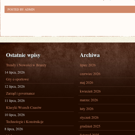
POSTED BY ADMIN
Ostatnie wpisy
Archiwa
Trendy i Nowości w Branży
lipiec 2026
14 lipca, 2026
czerwiec 2026
Gry e-sportowe
maj 2026
12 lipca, 2026
kwiecień 2026
Zarząd i governance
marzec 2026
11 lipca, 2026
Klasyki Wszech Czasów
luty 2026
10 lipca, 2026
styczeń 2026
Technologie i Konstrukcje
grudzień 2025
8 lipca, 2026
listopad 2025