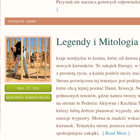
Przystań nie narzuca gotowych odpowiedzi,
]
POSTED BY ADMIN
Legendy i Mitologia
kraje nordyckie to kraina, które od dawna
nowych kierunków. To zakątek Europy, w k
z prostotą życia, a każda podróż może st
Strona poświęcona tej tematyce jest prak
które chcą lepiej poznać Danii, Szwecji, No
MAJ - 22 - 2026
północnych terenów, gdzie natura tworzy n
LEGENDY
MOŻLIWOŚĆ KOMENTOWANIA
na stronie to Podróże Aktywne i Kuchnia 
I
ZOSTAŁA WYŁĄCZONA
którzy lubią dobrze planować wyjazdy, al
MITOLOGIA
emocje wyprawy. Można tu znaleźć wskaz
kierunek. Tematyka strony porusza zarówno
spokojniejsze zakątki,
[ Read More ]