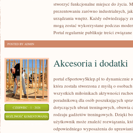
stworzyć funkcjonalne miejsce do życia. M
prezentowaniu zarówno industrialnych, ja
urządzania wnętrz. Każdy odwiedzający zn
mogą zostać wykorzystane podczas moderni
Portal regularnie publikuje treści związane
POSTED BY ADMIN
Akcesoria i dodatki
portal eSportowySklep.pl to dynamicznie ro
która została stworzona z myślą o osobach
wszystkich miłośnikach aktywności ruchowe
poradnikową dla osób poszukujących spra
dotyczących ubrań treningowych, obuwia d
CZERWIEC - 1 - 2026
rodzaju gadżetów treningowych. Dzięki bog
AKCESORIA
MOŻLIWOŚĆ KOMENTOWANIA
użytkownik może znaleźć rozwiązania, k
I
ZOSTAŁA WYŁĄCZONA
odpowiedniego wyposażenia do uprawiani
DODATKI