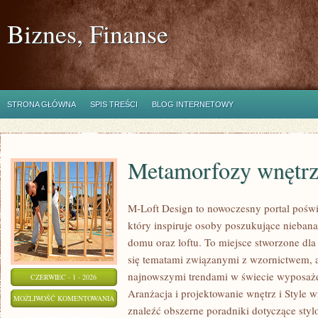
Biznes, Finanse
STRONA GŁÓWNA
SPIS TREŚCI
BLOG INTERNETOWY
Metamorfozy wnętr
M-Loft Design to nowoczesny portal poświ
który inspiruje osoby poszukujące nieban
domu oraz loftu. To miejsce stworzone dla 
się tematami związanymi z wzornictwem, 
najnowszymi trendami w świecie wyposażen
CZERWIEC - 1 - 2026
Aranżacja i projektowanie wnętrz i Style w
METAMORFOZY
MOŻLIWOŚĆ KOMENTOWANIA
znaleźć obszerne poradniki dotyczące styl
WNĘTRZ
ZOSTAŁA WYŁĄCZONA