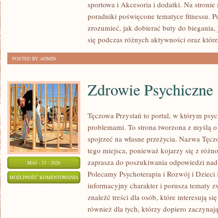
sportowa i Akcesoria i dodatki. Na stroni
poradniki poświęcone tematyce fitnessu. 
zrozumieć, jak dobierać buty do biegania,
się podczas różnych aktywności oraz które
POSTED BY ADMIN
Zdrowie Psychiczne
Tęczowa Przystań to portal, w którym psyc
problemami. To strona tworzona z myślą o 
spojrzeć na własne przeżycia. Nazwa Tęcz
tego miejsca, ponieważ kojarzy się z różn
zaprasza do poszukiwania odpowiedzi nad 
MAJ - 23 - 2026
Polecamy Psychoterapia i Rozwój i Dzieci 
ZDROWIE
MOŻLIWOŚĆ KOMENTOWANIA
informacyjny charakter i porusza tematy z
PSYCHICZNE
ZOSTAŁA WYŁĄCZONA
znaleźć treści dla osób, które interesują s
również dla tych, którzy dopiero zaczynaj