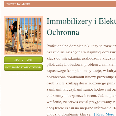
POSTED BY ADMIN
Immobilizery i Elek
Ochronna
Profesjonalne dorabianie kluczy to rozwiąz
okazuje się niezbędna w najmniej oczek
klucz do mieszkania, uszkodzony kluczyk
MAJ - 21 - 2026
pilot, zużyta obudowa, problem z zamkie
IMMOBILIZERY
MOŻLIWOŚĆ KOMENTOWANIA
zapasowego kompletu to sytuacje, w któryc
I
ZOSTAŁA WYŁĄCZONA
poświęcona dorabianiu kluczy prezentuje 
ELEKTRONIKA
osób, które szukają doświadczonego punkt
OCHRONNA
zamkami, kluczykami samochodowymi ora
codziennym bezpieczeństwem. Już na pier
wrażenie, że serwis został przygotowany z 
chcą tracić czasu na niejasne informacje. T
chodzi o dorabianie kluczy,
[ Read More 