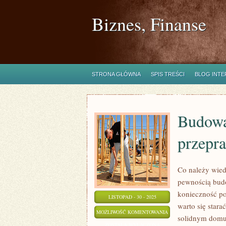
Biznes, Finanse
STRONA GŁÓWNA
SPIS TREŚCI
BLOG INT
Budowa
przepr
Co należy wied
pewnością budo
konieczność po
LISTOPAD - 30 - 2025
warto się star
BUDOWA
MOŻLIWOŚĆ KOMENTOWANIA
solidnym domu.
SWOJEGO
ZOSTAŁA WYŁĄCZONA