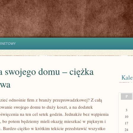
ERNETOWY
 swojego domu – ciężka
Kale
awa
P
zieć odnośnie firm z branży przeprowadzkowej? Z całą
wanie swojego domu to duży koszt, a na dodatek
3
święcenia na ten cel setek godzin. Jednakże bez wątpienia
10
ać, bo potem będziemy mieli okazję mieszkać w pięknym i
17
 Bardzo ciężko w krótkim tekście przedstawić wszystko
24