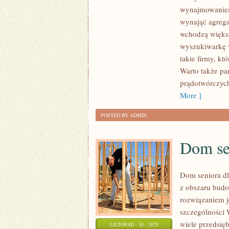
DLA
wynajmowaniem
KTÓRYCH
wynająć agrega
SKORZYSTANIE
wchodzą większ
Z
wyszukiwarkę 
takie firmy, kt
AGREGATU
Warto także pa
PRĄDOTWÓRCZEGO
prądotwórczych
JEST
More ]
POTRZEBNE
POSTED BY ADMIN
Dom se
Dom seniora d
z obszaru budo
rozwiązaniem j
szczególności 
wiele przedsię
LISTOPAD - 30 - 2025