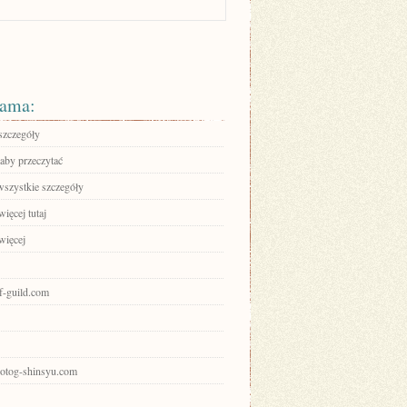
ama:
szczegóły
 aby przeczytać
wszystkie szczegóły
ięcej tutaj
więcej
of-guild.com
photog-shinsyu.com