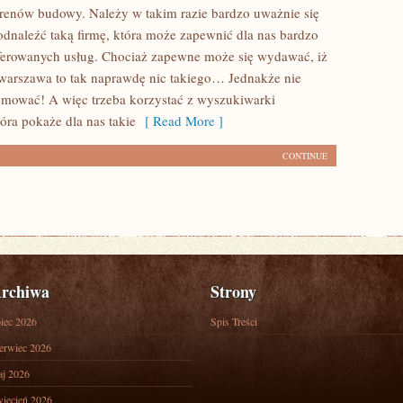
renów budowy. Należy w takim razie bardzo uważnie się
 odnaleźć taką firmę, która może zapewnić dla nas bardzo
ferowanych usług. Chociaż zapewne może się wydawać, iż
arszawa to tak naprawdę nic takiego… Jednakże nie
mować! A więc trzeba korzystać z wyszukiwarki
tóra pokaże dla nas takie
[ Read More ]
CONTINUE
rchiwa
Strony
piec 2026
Spis Treści
erwiec 2026
j 2026
iecień 2026