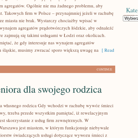
 agregatów. Ogólnie nie ma żadnego problemu, aby
Kate
t. Takowych firm w Polsce – przynajmniej jeżeli w rachubę
Kategorie
e miasta nie brak. Wystarczy chociażby wpisać w
wynajem agregatów prądotwórczych łódzkie, aby odnaleźć
óre zajmują się takimi usługami w Łodzi oraz okolicach.
miętać, że gdy interesuje nas wynajem agregatów
 śląskie, musimy zwracać sporo większą uwagę na
[ Read
CONTINUE
niora dla swojego rodzica
la własnego rodzica Gdy wchodzi w rachubę wywóz śmieci
wy, trzeba przede wszystkim pamiętać, iż rewelacyjnym
est skorzystanie z usług firm zewnętrznych. W
Warszawa jest miastem, w którym funkcjonuje niebywale
biorstw świadczących usługi dotyczące wywozu śmieci z