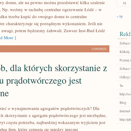
y domu, ale na pewno można przedstawić kilka szalenie
31
. Np. weźmy w rachubę centralne ogrzewanie Łódź – w
ku trzeba kupić do swojego domu to centralne
« lip
óre charakteryzuje się porządnym wykonaniem. Jeśli nie
 uwagi, potem będziemy żałowali. Zawsze Inst-Bud Łódź
Rekl
d More ]
Zobacz 
CONTINUE
Kliknij,
Poznaj 
b, dla których skorzystanie z
Zobacz w
u prądotwórczego jest
Odkryj 
Tu
bne
http://s
Blog
dzieć o wynajmowaniu agregatów prądotwórczych? Dla
Internet
ych skorzystanie z agregatu prądotwórczego jest niezbędne,
http://
 zbyt częsta potrzeba, najbardziej wskazanym wyjściem jest
sług firm, które zajmują się między innymi