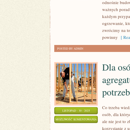
odnośnie budow
DOMU
ważnych porad
–
każdym przypad
CIĘŻKA
ogrzewanie, kt
PRZEPRAWA
zwrócimy na to
powinny
[ Rea
POSTED BY ADMIN
Dla osó
agregat
potrze
Co trzeba wie
LISTOPAD - 30 - 2025
osób, dla któr
DLA
MOŻLIWOŚĆ KOMENTOWANIA
ale nie jest to
OSÓB,
ZOSTAŁA WYŁĄCZONA
korzystanie z u