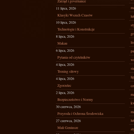
Zarząd i governance
ma
11 lipca, 2026
Klasyki Wszech Czasów
lu
10 lipca, 2026
st
Technologie i Konstrukcje
gr
8 lipca, 2026
li
Makau
6 lipca, 2026
pa
Pytania od czytelników
wr
4 lipca, 2026
si
Trening siłowy
li
4 lipca, 2026
Zgorzelec
cz
2 lipca, 2026
ma
Bezpieczeństwo i Normy
kw
30 czerwca, 2026
ma
Przyroda i Ochrona Środowiska
lu
27 czerwca, 2026
Mali Geniusze
st