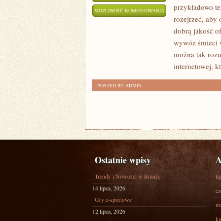
przykładowo te
DOM
MOŻLIWOŚĆ KOMENTOWANIA
rozejrzeć, aby
SENIORA
ZOSTAŁA WYŁĄCZONA
dobrą jakość o
DLA
wywóz śmieci w
SWOJEGO
można tak rozu
RODZICA
internetowej, k
POSTED BY ADMIN
Ostatnie wpisy
A
Trendy i Nowości w Branży
li
14 lipca, 2026
cz
Gry e-sportowe
ma
12 lipca, 2026
kw