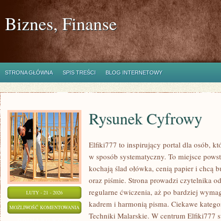
Biznes, Finanse
STRONA GŁÓWNA
SPIS TREŚCI
BLOG INTERNETOWY
Rysunek Cyfrowy
Elfiki777 to inspirujący portal dla osób, k
w sposób systematyczny. To miejsce powsta
kochają ślad ołówka, cenią papier i chcą 
oraz piśmie. Strona prowadzi czytelnika o
regularne ćwiczenia, aż po bardziej wyma
LUTY - 21 - 2026
kadrem i harmonią pisma. Ciekawe katego
RYSUNEK
MOŻLIWOŚĆ KOMENTOWANIA
Techniki Malarskie. W centrum Elfiki777 st
CYFROWY
ZOSTAŁA WYŁĄCZONA