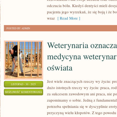
LUDZIE
odczucia bólu. Kiedyś dentyści mieli dosy
NIECZĘSTO
pacjenta jego wyrzekań, że się boją i że bo
CHODZILI
wraz
[ Read More ]
DO
POSTED BY ADMIN
DENTYSTY
Weterynaria oznaczan
medycyna weterynary
oświata
Jest wiele znaczących rzeczy wy życiu: pro
LISTOPAD - 30 - 2025
dużo istotnych rzeczy wy życiu: praca, rod
WETERYNARIA
MOŻLIWOŚĆ KOMENTOWANIA
za sukcesem zawodowym ani praca, nie po
OZNACZANA
ZOSTAŁA WYŁĄCZONA
zapominamy o sobie. Jedną z fundamentaln
JEST
potrzeba spełniania się w dyscyplinie ero
TEŻ,
przyczyną wielu kłopotów. Z tego powodu r