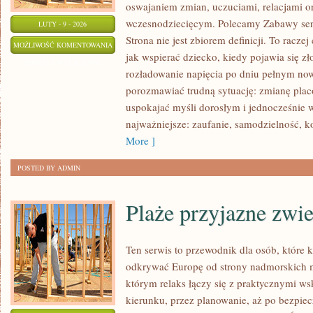
oswajaniem zmian, uczuciami, relacjami 
wczesnodziecięcym. Polecamy Zabawy sen
LUTY - 9 - 2026
Strona nie jest zbiorem definicji. To racz
TECHNOLOGIA
MOŻLIWOŚĆ KOMENTOWANIA
jak wspierać dziecko, kiedy pojawia się z
W
ZOSTAŁA WYŁĄCZONA
rozładowanie napięcia po dniu pełnym now
EDUKACJI
porozmawiać trudną sytuację: zmianę placó
uspokajać myśli dorosłym i jednocześnie 
najważniejsze: zaufanie, samodzielność, 
More ]
POSTED BY ADMIN
Plaże przyjazne zwi
Ten serwis to przewodnik dla osób, które 
odkrywać Europę od strony nadmorskich m
którym relaks łączy się z praktycznymi 
kierunku, przez planowanie, aż po bezpiec