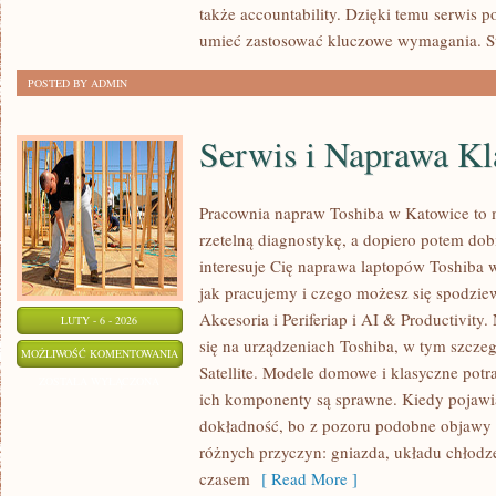
także accountability. Dzięki temu serwis p
umieć zastosować kluczowe wymagania. S
POSTED BY ADMIN
Serwis i Naprawa Kl
Pracownia napraw Toshiba w Katowice to 
rzetelną diagnostykę, a dopiero potem dob
interesuje Cię naprawa laptopów Toshiba 
jak pracujemy i czego możesz się spodzie
Akcesoria i Periferiap i AI & Productivity
LUTY - 6 - 2026
się na urządzeniach Toshiba, w tym szczeg
SERWIS
MOŻLIWOŚĆ KOMENTOWANIA
Satellite. Modele domowe i klasyczne potra
I
ZOSTAŁA WYŁĄCZONA
ich komponenty są sprawne. Kiedy pojawia 
NAPRAWA
dokładność, bo z pozoru podobne objawy
KLAWIATURY
różnych przyczyn: gniazda, układu chłodz
czasem
[ Read More ]