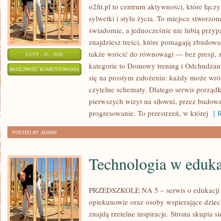
o2fit.pl to centrum aktywności, które łąc
sylwetki i stylu życia. To miejsce stworzon
świadomie, a jednocześnie nie lubią przy
znajdziesz treści, które pomagają zbudowa
także wrócić do równowagi — bez presji, 
LUTY - 10 - 2026
kategorie to Domowy trening i Odchudzanie 
TRENING
MOŻLIWOŚĆ KOMENTOWANIA
się na prostym założeniu: każdy może wróc
FUNKCJONALNY
ZOSTAŁA WYŁĄCZONA
czytelne schematy. Dlatego serwis porząd
I
pierwszych wizyt na siłowni, przez budo
MOBILITY
progresowanie. To przestrzeń, w której
[ R
POSTED BY ADMIN
Technologia w eduka
PRZEDSZKOLE NA 5 – serwis o edukacji d
opiekunowie oraz osoby wspierające dzie
znajdą rzetelne inspiracje. Strona skupia 