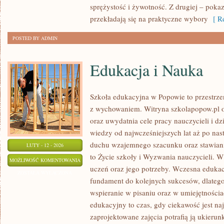
sprężystość i żywotność. Z drugiej – pokazu
przekładają się na praktyczne wybory
[ Re
POSTED BY ADMIN
Edukacja i Nauka
Szkoła edukacyjna w Popowie to przestrze
z wychowaniem. Witryna szkolapopow.pl o
oraz uwydatnia cele pracy nauczycieli i d
wiedzy od najwcześniejszych lat aż po na
duchu wzajemnego szacunku oraz stawiani
LUTY - 12 - 2026
to Życie szkoły i Wyzwania nauczycieli. W
EDUKACJA
MOŻLIWOŚĆ KOMENTOWANIA
uczeń oraz jego potrzeby. Wczesna edukacj
I
ZOSTAŁA WYŁĄCZONA
fundament do kolejnych sukcesów, dlatego 
NAUKA
wspieranie w pisaniu oraz w umiejętności
edukacyjny to czas, gdy ciekawość jest na
zaprojektowane zajęcia potrafią ją ukieru