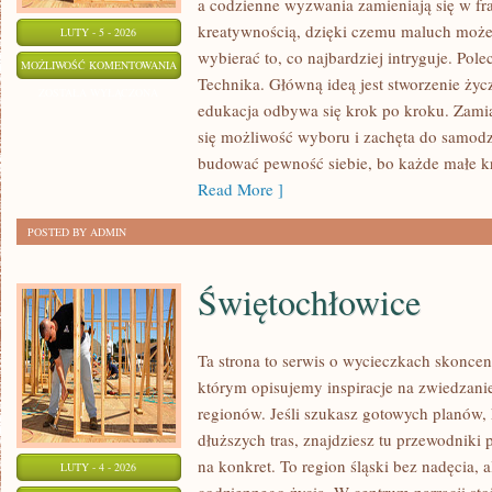
a codzienne wyzwania zamieniają się w fraj
kreatywnością, dzięki czemu maluch może 
LUTY - 5 - 2026
wybierać to, co najbardziej intryguje. Pol
EKOLOGIA
MOŻLIWOŚĆ KOMENTOWANIA
Technika. Główną ideą jest stworzenie życz
ZOSTAŁA WYŁĄCZONA
edukacja odbywa się krok po kroku. Zami
się możliwość wyboru i zachęta do samodzi
budować pewność siebie, bo każde małe kr
Read More ]
POSTED BY ADMIN
Świętochłowice
Ta strona to serwis o wycieczkach skoncen
którym opisujemy inspiracje na zwiedzanie
regionów. Jeśli szukasz gotowych planów,
dłuższych tras, znajdziesz tu przewodniki
na konkret. To region śląski bez nadęcia, a
LUTY - 4 - 2026