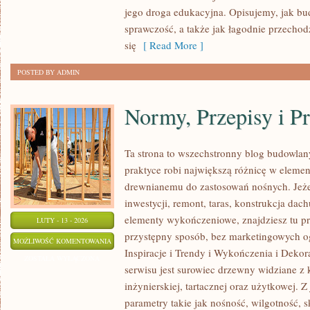
POLSCE
jego droga edukacyjna. Opisujemy, jak b
sprawczość, a także jak łagodnie przechod
się
[ Read More ]
POSTED BY ADMIN
Normy, Przepisy i P
Ta strona to wszechstronny blog budowla
praktyce robi największą różnicę w elemen
drewnianemu do zastosowań nośnych. Jeżeli
inwestycji, remont, taras, konstrukcja dac
elementy wykończeniowe, znajdziesz tu 
LUTY - 13 - 2026
przystępny sposób, bez marketingowych o
NORMY,
MOŻLIWOŚĆ KOMENTOWANIA
Inspiracje i Trendy i Wykończenia i Deko
PRZEPISY
ZOSTAŁA WYŁĄCZONA
serwisu jest surowiec drzewny widziane z 
I
inżynierskiej, tartacznej oraz użytkowej.
PRAWO
parametry takie jak nośność, wilgotność, 