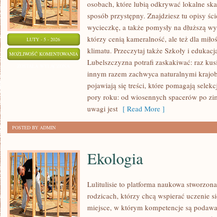
osobach, które lubią odkrywać lokalne sk
sposób przystępny. Znajdziesz tu opisy ści
wycieczkę, a także pomysły na dłuższą wyp
którzy cenią kameralność, ale też dla mił
LUTY - 5 - 2026
klimatu. Przeczytaj także Szkoły i edukacj
HISTORIA
MOŻLIWOŚĆ KOMENTOWANIA
Lubelszczyzna potrafi zaskakiwać: raz ku
I
ZOSTAŁA WYŁĄCZONA
innym razem zachwyca naturalnymi krajobr
ZABYTKI
pojawiają się treści, które pomagają selek
pory roku: od wiosennych spacerów po z
uwagi jest
[ Read More ]
POSTED BY ADMIN
Ekologia
Lulitulisie to platforma naukowa stworzon
rodzicach, którzy chcą wspierać uczenie s
miejsce, w którym kompetencje są podawa