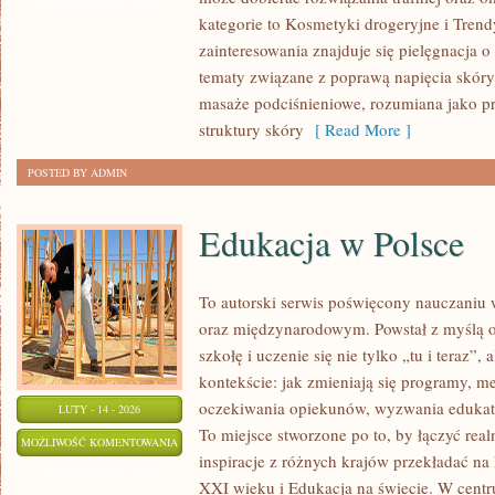
URODA,
ZOSTAŁA WYŁĄCZONA
kategorie to Kosmetyki drogeryjne i Tre
ZDROWIE
zainteresowania znajduje się pielęgnacja o 
tematy związane z poprawą napięcia skóry
masaże podciśnieniowe, rozumiana jako p
struktury skóry
[ Read More ]
POSTED BY ADMIN
Edukacja w Polsce
To autorski serwis poświęcony nauczaniu 
oraz międzynarodowym. Powstał z myślą o
szkołę i uczenie się nie tylko „tu i teraz”
kontekście: jak zmieniają się programy, m
oczekiwania opiekunów, wyzwania edukator
LUTY - 14 - 2026
To miejsce stworzone po to, by łączyć real
EDUKACJA
MOŻLIWOŚĆ KOMENTOWANIA
inspiracje z różnych krajów przekładać na
W
ZOSTAŁA WYŁĄCZONA
XXI wieku i Edukacja na świecie. W centr