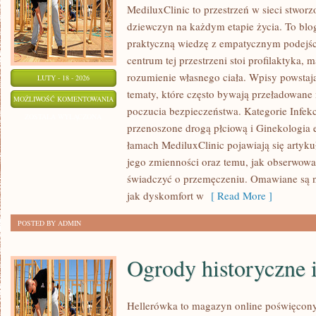
MediluxClinic to przestrzeń w sieci stwor
dziewczyn na każdym etapie życia. To blog
praktyczną wiedzę z empatycznym podejśc
centrum tej przestrzeni stoi profilaktyka,
rozumienie własnego ciała. Wpisy powstaj
LUTY - 18 - 2026
tematy, które często bywają przeładowane 
CYKL
MOŻLIWOŚĆ KOMENTOWANIA
poczucia bezpieczeństwa. Kategorie Infek
MIESIĄCZKOWY
ZOSTAŁA WYŁĄCZONA
przenoszone drogą płciową i Ginekologia e
I
łamach MediluxClinic pojawiają się artykuł
ZABURZENIA
jego zmienności oraz temu, jak obserwowa
świadczyć o przemęczeniu. Omawiane są na
jak dyskomfort w
[ Read More ]
POSTED BY ADMIN
Ogrody historyczne 
Hellerówka to magazyn online poświęcon