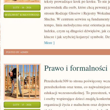
teksty prowadzące krok po kroku. To nie je
przewodnik dla osób, które chcą pewniej
LUTY - 16 - 2026
stronie Rodzaje Głosów i Rejestry Wokalne
ŚPIEW
MOŻLIWOŚĆ KOMENTOWANIA
Słuchu. W centrum serwisu są fundamenty
SOLOWY
ZOSTAŁA WYŁĄCZONA
tempo, linia melodyczna oraz orientacja na
I
ludzku, czym są długości dźwięków, jak cz
ZESPOŁOWY
klucze i jak szybciej kojarzyć symbole. Dz
More ]
POSTED BY ADMIN
Prawo i formalności
Przedszkole309 to strona poświęcony wcze
przedszkolom oraz temu, co najważniejsze
edukacji wczesnoszkolnej. To przestrzeń
i osoby wspierające dzieci znajdą konkre
organizacji życia z maluchem oraz dojrze
LUTY - 15 - 2026