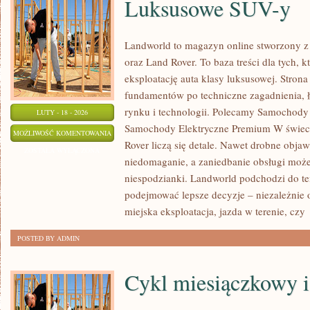
Luksusowe SUV-y
Landworld to magazyn online stworzony z
oraz Land Rover. To baza treści dla tych, 
eksploatację auta klasy luksusowej. Strona
fundamentów po techniczne zagadnienia, ł
rynku i technologii. Polecamy Samochody
LUTY - 18 - 2026
Samochody Elektryczne Premium W świec
LUKSUSOWE
MOŻLIWOŚĆ KOMENTOWANIA
Rover liczą się detale. Nawet drobne obja
SUV-
ZOSTAŁA WYŁĄCZONA
niedomaganie, a zaniedbanie obsługi może
Y
niespodzianki. Landworld podchodzi do te
podejmować lepsze decyzje – niezależnie o
miejska eksploatacja, jazda w terenie, czy
POSTED BY ADMIN
Cykl miesiączkowy i