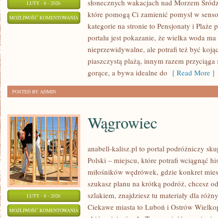
słonecznych wakacjach nad Morzem Śródzi
LUTY - 8 - 2026
które pomogą Ci zamienić pomysł w sen
PLAŻE
MOŻLIWOŚĆ KOMENTOWANIA
kategorie na stronie to Pensjonaty i Plaż
PRZYJAZNE
ZOSTAŁA WYŁĄCZONA
portalu jest pokazanie, że wielka woda ma
ZWIERZAKOM
nieprzewidywalne, ale potrafi też być ko
piaszczystą plażą, innym razem przyciąga
gorące, a bywa idealne do
[ Read More ]
POSTED BY ADMIN
Wągrowiec
anabell-kalisz.pl to portal podróżniczy sk
Polski – miejscu, które potrafi wciągnąć hi
miłośników wędrówek, gdzie konkret miesz
szukasz planu na krótką podróż, chcesz o
szlakiem, znajdziesz tu materiały dla róż
LUTY - 8 - 2026
Ciekawe miasta to Luboń i Ostrów Wielkopo
WĄGROWIEC
MOŻLIWOŚĆ KOMENTOWANIA