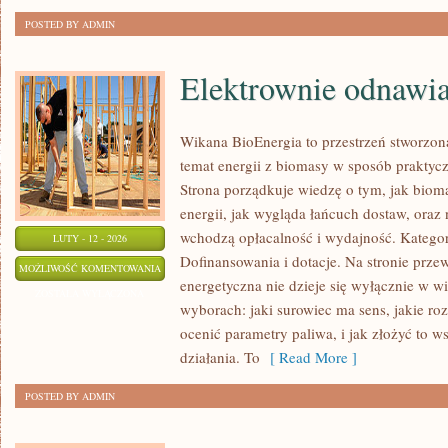
POSTED BY ADMIN
Elektrownie odnawia
Wikana BioEnergia to przestrzeń stworzona
temat energii z biomasy w sposób praktyczn
Strona porządkuje wiedzę o tym, jak biom
energii, jak wygląda łańcuch dostaw, oraz
wchodzą opłacalność i wydajność. Kategori
LUTY - 12 - 2026
Dofinansowania i dotacje. Na stronie przew
ELEKTROWNIE
MOŻLIWOŚĆ KOMENTOWANIA
energetyczna nie dzieje się wyłącznie w wi
ODNAWIALNE
ZOSTAŁA WYŁĄCZONA
wyborach: jaki surowiec ma sens, jakie roz
ocenić parametry paliwa, i jak złożyć to 
działania. To
[ Read More ]
POSTED BY ADMIN