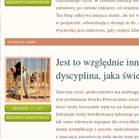
codziennego życia. W centrum narracji sto
ŚWIĘTOCHŁOWICE
MOŻLIWOŚĆ KOMENTOWANIA
zabudowy po zielone enklawy, od dziedzi
ZOSTAŁA WYŁĄCZONA
Ten blog odkrywa miejsca znane, ale też w
w pośpiechu. odwiedzający dostaje tu tło, a
wycieczka jest ciekawsza, gdy czujesz kli
POSTED BY ADMIN
Jest to względnie in
dyscyplina, jaka świ
Znaczna cześć społeczeństwa ma nadwagę
tym problemem boryka Powszechnie uważa s
ilości wody korzystnie wpływa na funkcj
GRUDZIEŃ - 23 - 2025
fabrykant wody butelkowanej informuje jed
JEST
MOŻLIWOŚĆ KOMENTOWANIA
tak samo zdrowym napojem dla wszystkich.
TO
ZOSTAŁA WYŁĄCZONA
mamy komplikacje z sercem, nadciśnieniem
WZGLĘDNIE
z znacząca zawartością sodu może nam je