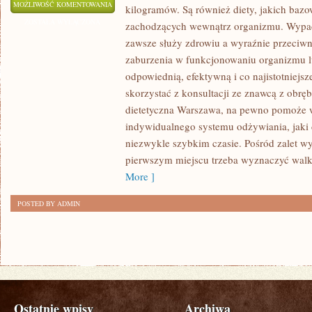
W
MOŻLIWOŚĆ KOMENTOWANIA
kilogramów. Są również diety, jakich bazo
DOBIE
ZOSTAŁA WYŁĄCZONA
zachodzących wewnątrz organizmu. Wypada
NETU
zawsze służy zdrowiu a wyraźnie przeci
I
zaburzenia w funkcjonowaniu organizmu l
POWSZECHNEGO
odpowiednią, efektywną i co najistotniejsz
DOSTĘPU
skorzystać z konsultacji ze znawcą z obrę
dietetyczna Warszawa, na pewno pomoże
DO
indywidualnego systemu odżywiania, jaki 
SIECI
niezwykle szybkim czasie. Pośród zalet wy
POSIADAMY
pierwszym miejscu trzeba wyznaczyć walk
KOLOSALNE
More ]
MOŻLIWOŚCI
WYBORU
POSTED BY ADMIN
Ostatnie wpisy
Archiwa