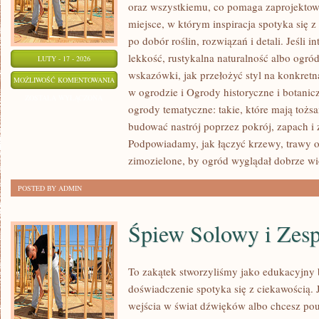
oraz wszystkiemu, co pomaga zaprojektow
miejsce, w którym inspiracja spotyka się 
po dobór roślin, rozwiązań i detali. Jeśli 
lekkość, rustykalna naturalność albo ogród
LUTY - 17 - 2026
wskazówki, jak przełożyć styl na konkretn
OGRODY
MOŻLIWOŚĆ KOMENTOWANIA
w ogrodzie i Ogrody historyczne i botanic
HISTORYCZNE
ZOSTAŁA WYŁĄCZONA
ogrody tematyczne: takie, które mają tożs
I
budować nastrój poprzez pokrój, zapach i
BOTANICZNE
Podpowiadamy, jak łączyć krzewy, trawy o
zimozielone, by ogród wyglądał dobrze wi
POSTED BY ADMIN
Śpiew Solowy i Zes
To zakątek stworzyliśmy jako edukacyjny
doświadczenie spotyka się z ciekawością. J
wejścia w świat dźwięków albo chcesz pouk