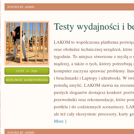
POSTED BY ADMIN
Testy wydajności i 
LAKOM to współczesna platforma poświę
oraz obsłudze technicznej urządzeń, któ
tygodniu. To miejsce stworzone z myślą o
mądrzej, a także o tych, którzy potrzebują
komputer zaczyna sprawiać problemy. Inne
LUTY - 6 - 2026
i benchmarki i Laptopy i ultrabooki. W św
TESTY
MOŻLIWOŚĆ KOMENTOWANIA
potrafią zmylić, LAKOM stawia na zrozumi
WYDAJNOŚCI
ZOSTAŁA WYŁĄCZONA
pustych sloganów dostajesz konkret: poró
I
przewodniki oraz rekomendacje, które po
BENCHMARKI
portfela i do codziennych scenariuszy. LA
ale też cały ekosystem: procesory, karty 
More ]
POSTED BY ADMIN