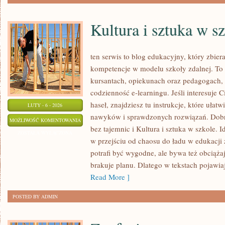
Kultura i sztuka w s
ten serwis to blog edukacyjny, który zbie
kompetencje w modelu szkoły zdalnej. To 
kursantach, opiekunach oraz pedagogach,
codzienność e-learningu. Jeśli interesuje 
haseł, znajdziesz tu instrukcje, które ułat
LUTY - 6 - 2026
nawyków i sprawdzonych rozwiązań. Dobre
KULTURA
MOŻLIWOŚĆ KOMENTOWANIA
bez tajemnic i Kultura i sztuka w szkole. I
I
ZOSTAŁA WYŁĄCZONA
w przejściu od chaosu do ładu w edukacji 
SZTUKA
potrafi być wygodne, ale bywa też obciąża
W
brakuje planu. Dlatego w tekstach pojawiaj
SZKOLE
Read More ]
POSTED BY ADMIN