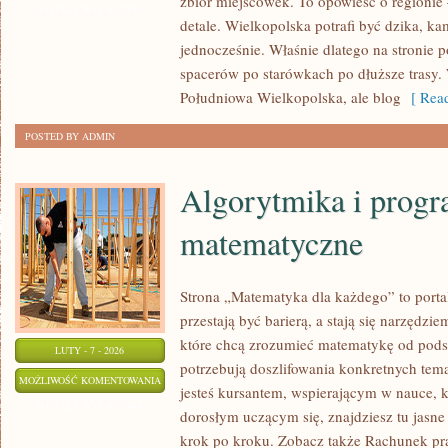
zbiór miejscówek. To opowieść o regionie
ZOSTAŁA WYŁĄCZONA
detale. Wielkopolska potrafi być dzika, ka
jednocześnie. Właśnie dlatego na stronie p
spacerów po starówkach po dłuższe trasy. 
Południowa Wielkopolska, ale blog
[ Read
POSTED BY ADMIN
Algorytmika i prog
matematyczne
Strona „Matematyka dla każdego” to portal
przestają być barierą, a stają się narzędzi
które chcą zrozumieć matematykę od podst
LUTY - 7 - 2026
potrzebują doszlifowania konkretnych tema
ALGORYTMIKA
MOŻLIWOŚĆ KOMENTOWANIA
jesteś kursantem, wspierającym w nauce, 
I
ZOSTAŁA WYŁĄCZONA
dorosłym uczącym się, znajdziesz tu jasne
PROGRAMOWANIE
krok po kroku. Zobacz także Rachunek pr