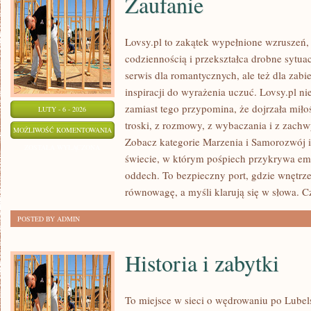
Zaufanie
Lovsy.pl to zakątek wypełnione wzruszeń, 
codziennością i przekształca drobne sytu
serwis dla romantycznych, ale też dla zabi
inspiracji do wyrażenia uczuć. Lovsy.pl ni
zamiast tego przypomina, że dojrzała miło
LUTY - 6 - 2026
troski, z rozmowy, z wybaczania i z zachw
ZAUFANIE
MOŻLIWOŚĆ KOMENTOWANIA
Zobacz kategorie Marzenia i Samorozwój i
ZOSTAŁA WYŁĄCZONA
świecie, w którym pośpiech przykrywa emo
oddech. To bezpieczny port, gdzie wnętrz
równowagę, a myśli klarują się w słowa. 
POSTED BY ADMIN
Historia i zabytki
To miejsce w sieci o wędrowaniu po Lubel