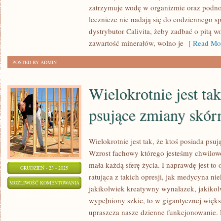
INNOWACYJNA
zatrzymuje wodę w organizmie oraz podnos
DYSCYPLINA,
lecznicze nie nadają się do codziennego 
JAKA
dystrybutor Calivita, żeby zadbać o pitą 
ŚWIECI
zawartość minerałów, wolno je
[ Read Mor
TRIUMFY
POSTED BY ADMIN
Wielokrotnie jest tak
psujące zmiany skórn
Wielokrotnie jest tak, że ktoś posiada psuj
Wzrost fachowy którego jesteśmy chwilow
mała każdą sferę życia. I naprawdę jest t
GRUDZIEŃ - 23 - 2025
ratująca z takich opresji, jak medycyna n
WIELOKROTNIE
MOŻLIWOŚĆ KOMENTOWANIA
jakikolwiek kreatywny wynalazek, jakikolw
JEST
ZOSTAŁA WYŁĄCZONA
wypełniony szkic, to w gigantycznej więk
TAK,
upraszcza nasze dzienne funkcjonowanie. 
ŻE