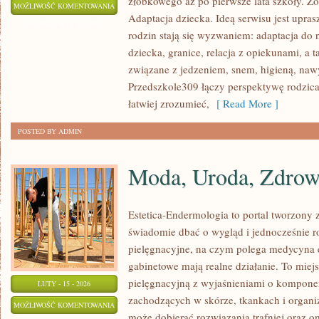
żłobkowego aż po pierwsze lata szkoły. Zo
PRAWO
MOŻLIWOŚĆ KOMENTOWANIA
Adaptacja dziecka. Ideą serwisu jest upras
I
ZOSTAŁA WYŁĄCZONA
rodzin stają się wyzwaniem: adaptacja do 
FORMALNOŚCI
dziecka, granice, relacja z opiekunami, a
związane z jedzeniem, snem, higieną, na
Przedszkole309 łączy perspektywę rodzica
łatwiej zrozumieć,
[ Read More ]
POSTED BY ADMIN
Moda, Uroda, Zdrow
Estetica-Endermologia to portal tworzony 
świadomie dbać o wygląd i jednocześnie ro
pielęgnacyjne, na czym polega medycyna es
gabinetowe mają realne działanie. To miej
pielęgnacyjną z wyjaśnieniami o kompon
LUTY - 15 - 2026
zachodzących w skórze, tkankach i organi
MODA,
MOŻLIWOŚĆ KOMENTOWANIA
może dobierać rozwiązania trafniej oraz 