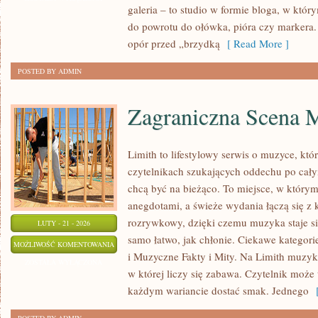
galeria – to studio w formie bloga, w któ
do powrotu do ołówka, pióra czy markera.
opór przed „brzydką
[ Read More ]
POSTED BY ADMIN
Zagraniczna Scena 
Limith to lifestylowy serwis o muzyce, któ
czytelnikach szukających oddechu po całym
chcą być na bieżąco. To miejsce, w którym
anegdotami, a świeże wydania łączą się z 
rozrywkowy, dzięki czemu muzyka staje się 
LUTY - 21 - 2026
samo łatwo, jak chłonie. Ciekawe kategori
ZAGRANICZNA
MOŻLIWOŚĆ KOMENTOWANIA
i Muzyczne Fakty i Mity. Na Limith muzyka
SCENA
ZOSTAŁA WYŁĄCZONA
w której liczy się zabawa. Czytelnik może t
MUZYCZNA
każdym wariancie dostać smak. Jednego
[