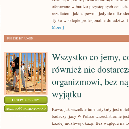
RÓWNIEŻ
oferowane w bardzo przystępnych cenach.
W
rezultatem, jaki zapewnia jedynie mikrod
TEMACIE
Tylko w sklepie profesjonalne doradztwo i
KOSMETYKÓW.
More ]
W
POSTED BY ADMIN
OBECNYCH
Wszystko co jemy, c
również nie dostarc
organizmowi, bez na
wyjątku
LISTOPAD - 25 - 2025
WSZYSTKO
Kawa, jak wszelkie inne artykuły jest obi
MOŻLIWOŚĆ KOMENTOWANIA
badaczy, jacy W Polsce wszechstronne jes
CO
ZOSTAŁA WYŁĄCZONA
każdej możliwej okazji. Bez względu na to,
JEMY,