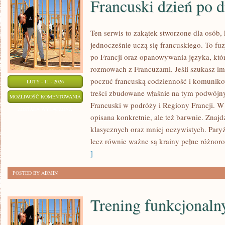
Francuski dzień po d
Ten serwis to zakątek stworzone dla osób, 
jednocześnie uczą się francuskiego. To f
po Francji oraz opanowywania języka, któ
rozmowach z Francuzami. Jeśli szukasz imp
poczuć francuską codzienność i komunikowa
LUTY - 11 - 2026
treści zbudowane właśnie na tym podwójny
FRANCUSKI
MOŻLIWOŚĆ KOMENTOWANIA
Francuski w podróży i Regiony Francji. W 
DZIEŃ
ZOSTAŁA WYŁĄCZONA
opisana konkretnie, ale też barwnie. Znajd
PO
klasycznych oraz mniej oczywistych. Paryż
DNIU
lecz równie ważne są krainy pełne różnoro
]
POSTED BY ADMIN
Trening funkcjonalny