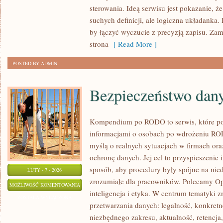
MATEMATYCZNE
sterowania. Ideą serwisu jest pokazanie, ż
suchych definicji, ale logiczna układanka. 
by łączyć wyczucie z precyzją zapisu. Zam
strona
[ Read More ]
POSTED BY ADMIN
Bezpieczeństwo dan
Kompendium po RODO to serwis, które p
informacjami o osobach po wdrożeniu ROD
myślą o realnych sytuacjach w firmach or
ochronę danych. Jej cel to przyspieszenie i
sposób, aby procedury były spójne na nied
LUTY - 7 - 2026
zrozumiałe dla pracowników. Polecamy Ope
BEZPIECZEŃSTWO
MOŻLIWOŚĆ KOMENTOWANIA
inteligencja i etyka. W centrum tematyki z
DANYCH
ZOSTAŁA WYŁĄCZONA
przetwarzania danych: legalność, konkretn
niezbędnego zakresu, aktualność, retencja