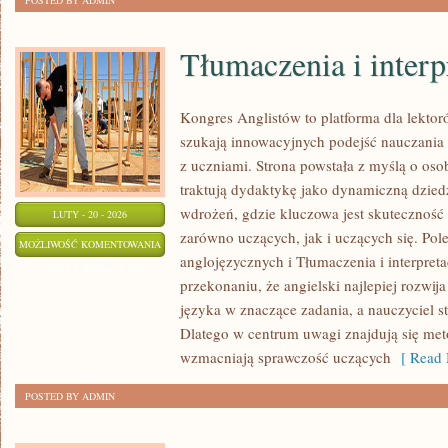
POSTED BY ADMIN
Tłumaczenia i interp
Kongres Anglistów to platforma dla lektor
szukają innowacyjnych podejść nauczania 
z uczniami. Strona powstała z myślą o osob
traktują dydaktykę jako dynamiczną dziedzi
wdrożeń, gdzie kluczowa jest skuteczność 
LUTY - 20 - 2026
zarówno uczących, jak i uczących się. Po
TŁUMACZENIA
MOŻLIWOŚĆ KOMENTOWANIA
anglojęzycznych i Tłumaczenia i interpretac
I
ZOSTAŁA WYŁĄCZONA
przekonaniu, że angielski najlepiej rozwij
INTERPRETACJE
języka w znaczące zadania, a nauczyciel st
Dlatego w centrum uwagi znajdują się met
wzmacniają sprawczość uczących
[ Read 
POSTED BY ADMIN