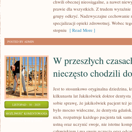
chwili obecnej nieosiągalne, a nawet niew
KTOŚ
prawie dla wszystkich. Z trudem wyraźnie
MA
grupy odkryć. Nadzwyczajne cechowanie m
PSUJĄCE
specjalizacji opieki zdrowotnej. Wobec te
ZMIANY
stopniu
[ Read More ]
SKÓRNE,
POSTED BY ADMIN
JEST
TO
W przeszłych czasac
nieczęsto chodzili d
Jest to stosunkowo oryginalna dziedzina, k
kilkunastu lat Jakikolwiek doktor dentysta
sobie sprawę, że jakikolwiek pacjent też 
LISTOPAD - 30 - 2025
było mocno widoczne, że dentysta gdańsk,
W
MOŻLIWOŚĆ KOMENTOWANIA
nich, rozpatruje każdego pacjenta tak sa
PRZESZŁYCH
ZOSTAŁA WYŁĄCZONA
ustną oraz uczynić swoje, nie istotne kompl
CZASACH
człowiekiem i ma swoje uczucia oraz odcz