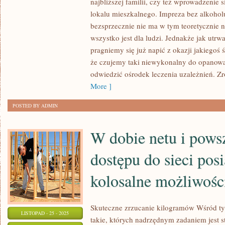
najbliższej familii, czy też wprowadzeni
CO
lokalu mieszkalnego. Impreza bez alkoholu
WPRAWNIE,
bezsprzecznie nie ma w tym teoretycznie n
CZY
wszystko jest dla ludzi. Jednakże jak utr
RÓWNIEŻ
pragniemy się już napić z okazji jakiegoś ś
NIE
że czujemy taki niewykonalny do opanow
DOSTARCZAMY
odwiedzić ośrodek leczenia uzależnień. Zr
NASZEMU
More ]
ORGANIZMOWI,
BEZ
POSTED BY ADMIN
NAJMNIEJSZEGO
WYJĄTKU
W dobie netu i pow
dostępu do sieci po
kolosalne możliwoś
Skuteczne zrzucanie kilogramów Wśród ty
LISTOPAD - 25 - 2025
takie, których nadrzędnym zadaniem jest s