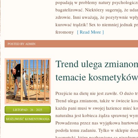
JAKO
popadają w problemy natury psychologiczne
MEDYCYNA
bagatelizować. Niektórzy sugerują, że u
zdrowie. Inni uważają, że pozytywnie wp
WETERYNARYJNA
kurować trądzik! Sex to niemniej jednak p
ORAZ
feromony
[ Read More ]
JEST
TO
POSTED BY ADMIN
OŚWIATA
Trend ulega zmiano
temacie kosmetyków
Przejście na dietę nie jest zawiłe. O dużo t
Trend ulega zmianom, także w świecie ko
każda pani musi w swojej łazience mieć ko
LISTOPAD - 26 - 2025
naturalna jest kobieca żądza sprawnej w
TREND
MOŻLIWOŚĆ KOMENTOWANIA
Prowadzona przez nas wyjątkowa hurtown
ULEGA
ZOSTAŁA WYŁĄCZONA
podoła temu zadaniu. Tylko w sklepie dos
ZMIANOM,
kosmetyki, które pozbawione są niezdrowe