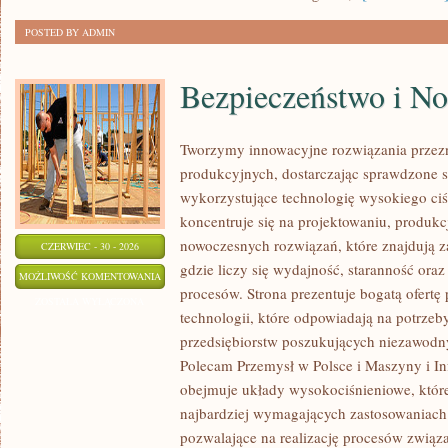
POSTED BY ADMIN
Bezpieczeństwo i N
Tworzymy innowacyjne rozwiązania przez
produkcyjnych, dostarczając sprawdzone 
wykorzystujące technologię wysokiego ciś
koncentruje się na projektowaniu, produkc
nowoczesnych rozwiązań, które znajdują z
CZERWIEC - 30 - 2026
gdzie liczy się wydajność, staranność o
BEZPIECZEŃSTWO
MOŻLIWOŚĆ KOMENTOWANIA
procesów. Strona prezentuje bogatą ofertę
I
ZOSTAŁA WYŁĄCZONA
technologii, które odpowiadają na potrze
NORMY
przedsiębiorstw poszukujących niezawodn
Polecam Przemysł w Polsce i Maszyny i Inf
obejmuje układy wysokociśnieniowe, które
najbardziej wymagających zastosowaniac
pozwalające na realizację procesów związ