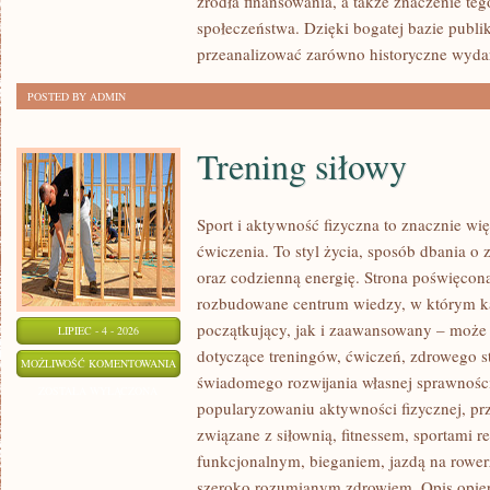
źródła finansowania, a także znaczenie teg
społeczeństwa. Dzięki bogatej bazie publi
przeanalizować zarówno historyczne wydar
POSTED BY ADMIN
Trening siłowy
Sport i aktywność fizyczna to znacznie wię
ćwiczenia. To styl życia, sposób dbania o
oraz codzienną energię. Strona poświęcona
rozbudowane centrum wiedzy, w którym k
początkujący, jak i zaawansowany – może 
LIPIEC - 4 - 2026
dotyczące treningów, ćwiczeń, zdrowego st
TRENING
MOŻLIWOŚĆ KOMENTOWANIA
świadomego rozwijania własnej sprawności
SIŁOWY
ZOSTAŁA WYŁĄCZONA
popularyzowaniu aktywności fizycznej, pr
związane z siłownią, fitnessem, sportami r
funkcjonalnym, bieganiem, jazdą na rowerz
szeroko rozumianym zdrowiem. Opis opier