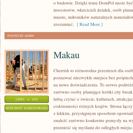
o budowie. Dzięki temu DomPol może być
inwestorów, właścicieli działek, osób pla
miasto, miłośników naturalnych materiałów
zrozumieć,
[ Read More ]
POSTED BY ADMIN
Makau
Cherrish to różnorodna przestrzeń dla osób
poznawać niezwykłe miejsca bez pośpiechu
na nowe doświadczenia. To serwis podróżn
zarówno osoby planujące krótki city break,
lubią czytać o świecie, kulturach, atrakcjac
LIPIEC - 6 - 2026
codzienności różnych krajów. Strona łącz
MAKAU
MOŻLIWOŚĆ KOMENTOWANIA
z lekkim, przystępnym sposobem opowiada
ZOSTAŁA WYŁĄCZONA
znaleźć zarówno konkretne pomysły na wyj
przenieść się myślami do odległych miejsc