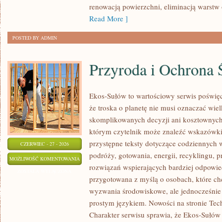
renowacją powierzchni, eliminacją warst
Read More ]
POSTED BY ADMIN
Przyroda i Ochrona 
Ekos-Sułów to wartościowy serwis poświęc
że troska o planetę nie musi oznaczać wie
skomplikowanych decyzji ani kosztownych
którym czytelnik może znaleźć wskazówki
przystępne teksty dotyczące codziennych
CZERWIEC - 27 - 2026
podróży, gotowania, energii, recyklingu, 
PRZYRODA
MOŻLIWOŚĆ KOMENTOWANIA
rozwiązań wspierających bardziej odpowiedz
I
ZOSTAŁA WYŁĄCZONA
przygotowana z myślą o osobach, które ch
OCHRONA
wyzwania środowiskowe, ale jednocześnie 
ŚRODOWISKA
prostym językiem. Nowości na stronie Tech
Charakter serwisu sprawia, że Ekos-Sułów