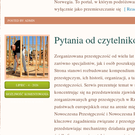
Norwegia. To portal, w którym podróżowan
wyłącznie jako przemieszczanie się
[ Read
POSTED BY ADMIN
Pytania od czytelni
Zorganizowana przestępczość od wielu lat
zarówno specjalistów, jak i osób poszukują
Strona stanowi rozbudowane kompendium 
przestępczym, ich historii, organizacji, 
przestępczości. Serwis prezentuje temat w
LIPIEC - 4 - 2026
koncentrując się na przedstawieniu zjawis
PYTANIA
MOŻLIWOŚĆ KOMENTOWANIA
zorganizowanych grup przestępczych w Rze
OD
ZOSTAŁA WYŁĄCZONA
państwach europejskich oraz na arenie m
CZYTELNIKÓW
Nowoczesna Przestępczość i Nowoczesna Pr
kluczowe zagadnienia związane z przestęp
przedstawiając mechanizmy działania grup 