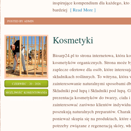
inspirujące kompendium dla każdego, kto z
bardziej
[ Read More ]
POSTED BY ADMIN
Kosmetyki
Bioarp24.pl to strona internetowa, która k
kosmetyków organicznych. Strona może b
zaplecze ofertowe dla osób, które interes
składnikach roślinnych. To witryna, która 
zainteresowanie naturalnymi sposobami d
CZERWIEC - 20 - 2026
Składniki pod lupą i Składniki pod lupą.
KOSMETYKI
MOŻLIWOŚĆ KOMENTOWANIA
prezentacja kosmetyków do twarzy, ciała 
ZOSTAŁA WYŁĄCZONA
zainteresować zarówno klientów indywidual
poszukują naturalnych preparatów. Charakte
ponieważ skupia się na produktach, które
potrzeby związane z regeneracją skóry, wł