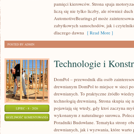
pamięci kierowców. Strona spaja motoryzac
CZASÓW
liczą się nie tylko liczby, ale również du
AutomotiveBearings.pl może zainteresować
zabytkowych samochodów, jak i czytelnik
dlaczego dawna
[ Read More ]
POSTED BY ADMIN
Technologie i Konst
DomPol – przewodnik dla osób zaintere
drewnianym DomPol to miejsce w sieci p
drewnianych. To praktyczne źródło wiedzy d
technologią drewnianą. Strona skupia się 
pojawiają się wtedy, gdy ktoś zaczyna my
LIPIEC - 8 - 2026
wykonanym z naturalnego surowca. Poleca
TECHNOLOGIE
MOŻLIWOŚĆ KOMENTOWANIA
Poradniki Budowlane. Tematyka strony o
I
ZOSTAŁA WYŁĄCZONA
drewnianych, jak i wyzwania, które warto
KONSTRUKCJE