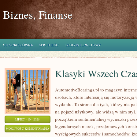
Biznes, Finanse
STRONA GŁÓWNA
SPIS TREŚCI
BLOG INTERNETOWY
Klasyki Wszech Cz
AutomotiveBearings.pl to magazyn intern
osobach, które interesują się motoryzacją
wydaniu. To strona dla tych, którzy nie p
na pojazd użytkowy, ale widzą w nim styl.
początkiem sentimentalnej wycieczki prze
LIPIEC - 10 - 2026
legendarnych marek, przełomowych konstr
KLASYKI
MOŻLIWOŚĆ KOMENTOWANIA
wyścigowych sukcesów i samochodów, które
WSZECH
ZOSTAŁA WYŁĄCZONA