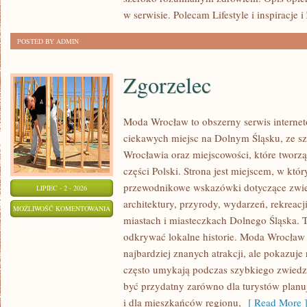
w serwisie. Polecam Lifestyle i inspiracje 
POSTED BY ADMIN
Zgorzelec
Moda Wrocław to obszerny serwis intern
ciekawych miejsc na Dolnym Śląsku, ze 
Wrocławia oraz miejscowości, które tworz
części Polski. Strona jest miejscem, w kt
przewodnikowe wskazówki dotyczące zwiedz
LIPIEC - 2 - 2026
architektury, przyrody, wydarzeń, rekreac
ZGORZELEC
MOŻLIWOŚĆ KOMENTOWANIA
miastach i miasteczkach Dolnego Śląska. To
ZOSTAŁA WYŁĄCZONA
odkrywać lokalne historie. Moda Wrocław 
najbardziej znanych atrakcji, ale pokazuje 
często umykają podczas szybkiego zwiedz
być przydatny zarówno dla turystów plan
i dla mieszkańców regionu,
[ Read More 