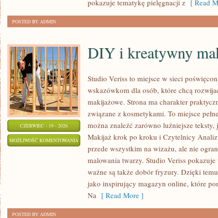
pokazuje tematykę pielęgnacji z
[ Read M
POSTED BY ADMIN
DIY i kreatywny mak
Studio Veriss to miejsce w sieci poświęco
wskazówkom dla osób, które chcą rozwijać
makijażowe. Strona ma charakter praktyczn
związane z kosmetykami. To miejsce pełne
można znaleźć zarówno luźniejsze teksty, 
CZERWIEC - 19 - 2026
Makijaż krok po kroku i Czytelnicy Analiz
DIY
MOŻLIWOŚĆ KOMENTOWANIA
przede wszystkim na wizażu, ale nie ogra
I
ZOSTAŁA WYŁĄCZONA
malowania twarzy. Studio Veriss pokazuje
KREATYWNY
ważne są także dobór fryzury. Dzięki tem
MAKIJAŻ
jako inspirujący magazyn online, które p
Na
[ Read More ]
POSTED BY ADMIN