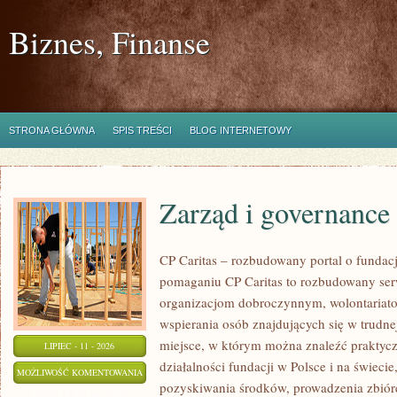
Biznes, Finanse
STRONA GŁÓWNA
SPIS TREŚCI
BLOG INTERNETOWY
Zarząd i governance
CP Caritas – rozbudowany portal o fundac
pomaganiu CP Caritas to rozbudowany ser
organizacjom dobroczynnym, wolontariat
wspierania osób znajdujących się w trudnej 
miejsce, w którym można znaleźć praktycz
LIPIEC - 11 - 2026
działalności fundacji w Polsce i na świec
ZARZĄD
MOŻLIWOŚĆ KOMENTOWANIA
pozyskiwania środków, prowadzenia zbiór
I
ZOSTAŁA WYŁĄCZONA