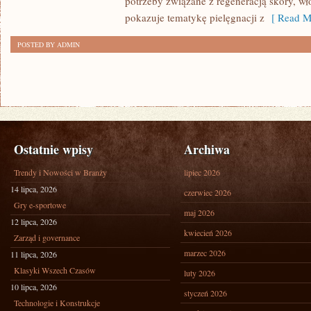
potrzeby związane z regeneracją skóry, wł
pokazuje tematykę pielęgnacji z
[ Read M
POSTED BY ADMIN
Ostatnie wpisy
Archiwa
Trendy i Nowości w Branży
lipiec 2026
14 lipca, 2026
czerwiec 2026
Gry e-sportowe
maj 2026
12 lipca, 2026
kwiecień 2026
Zarząd i governance
marzec 2026
11 lipca, 2026
Klasyki Wszech Czasów
luty 2026
10 lipca, 2026
styczeń 2026
Technologie i Konstrukcje