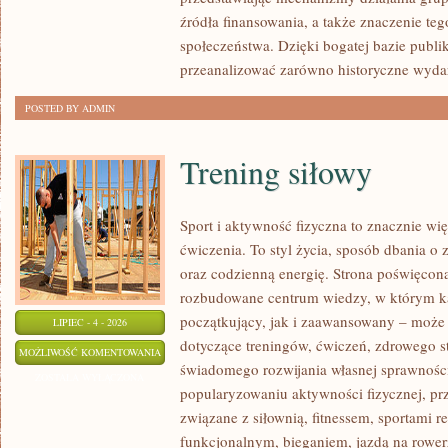
źródła finansowania, a także znaczenie teg
społeczeństwa. Dzięki bogatej bazie publi
przeanalizować zarówno historyczne wydar
POSTED BY ADMIN
Trening siłowy
Sport i aktywność fizyczna to znacznie wię
ćwiczenia. To styl życia, sposób dbania o
oraz codzienną energię. Strona poświęcona
rozbudowane centrum wiedzy, w którym k
początkujący, jak i zaawansowany – może 
LIPIEC - 4 - 2026
dotyczące treningów, ćwiczeń, zdrowego st
TRENING
MOŻLIWOŚĆ KOMENTOWANIA
świadomego rozwijania własnej sprawności
SIŁOWY
ZOSTAŁA WYŁĄCZONA
popularyzowaniu aktywności fizycznej, pr
związane z siłownią, fitnessem, sportami r
funkcjonalnym, bieganiem, jazdą na rowerz