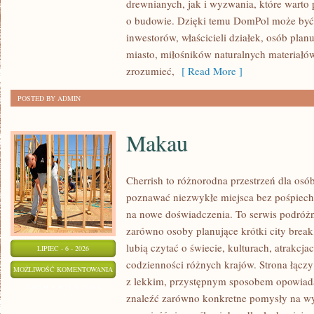
drewnianych, jak i wyzwania, które warto
KONSTRUKCJE
o budowie. Dzięki temu DomPol może być
inwestorów, właścicieli działek, osób pla
miasto, miłośników naturalnych materiałów
zrozumieć,
[ Read More ]
POSTED BY ADMIN
Makau
Cherrish to różnorodna przestrzeń dla osób
poznawać niezwykłe miejsca bez pośpiechu
na nowe doświadczenia. To serwis podróżn
zarówno osoby planujące krótki city break,
lubią czytać o świecie, kulturach, atrakcjac
LIPIEC - 6 - 2026
codzienności różnych krajów. Strona łącz
MAKAU
MOŻLIWOŚĆ KOMENTOWANIA
z lekkim, przystępnym sposobem opowiada
ZOSTAŁA WYŁĄCZONA
znaleźć zarówno konkretne pomysły na wyj