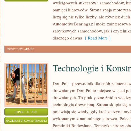
wyścigowych sukcesów i samochodów, które
WSZECH
ZOSTAŁA WYŁĄCZONA
pamięci kierowców. Strona spaja motoryzac
CZASÓW
liczą się nie tylko liczby, ale również du
AutomotiveBearings.pl może zainteresować
zabytkowych samochodów, jak i czytelnik
dlaczego dawna
[ Read More ]
POSTED BY ADMIN
Technologie i Konst
DomPol – przewodnik dla osób zaintere
drewnianym DomPol to miejsce w sieci p
drewnianych. To praktyczne źródło wiedzy d
technologią drewnianą. Strona skupia się 
pojawiają się wtedy, gdy ktoś zaczyna my
LIPIEC - 8 - 2026
wykonanym z naturalnego surowca. Poleca
TECHNOLOGIE
MOŻLIWOŚĆ KOMENTOWANIA
Poradniki Budowlane. Tematyka strony o
I
ZOSTAŁA WYŁĄCZONA