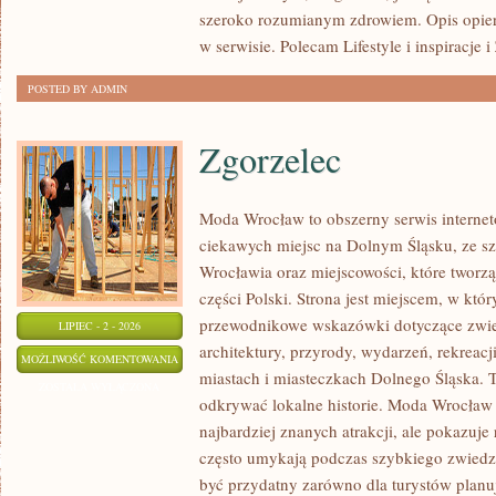
szeroko rozumianym zdrowiem. Opis opier
w serwisie. Polecam Lifestyle i inspiracje 
POSTED BY ADMIN
Zgorzelec
Moda Wrocław to obszerny serwis intern
ciekawych miejsc na Dolnym Śląsku, ze 
Wrocławia oraz miejscowości, które tworz
części Polski. Strona jest miejscem, w kt
przewodnikowe wskazówki dotyczące zwiedz
LIPIEC - 2 - 2026
architektury, przyrody, wydarzeń, rekreac
ZGORZELEC
MOŻLIWOŚĆ KOMENTOWANIA
miastach i miasteczkach Dolnego Śląska. To
ZOSTAŁA WYŁĄCZONA
odkrywać lokalne historie. Moda Wrocław 
najbardziej znanych atrakcji, ale pokazuje 
często umykają podczas szybkiego zwiedz
być przydatny zarówno dla turystów plan