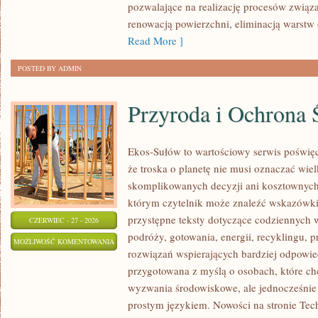
pozwalające na realizację procesów związ
renowacją powierzchni, eliminacją warst
Read More ]
POSTED BY ADMIN
Przyroda i Ochrona 
Ekos-Sułów to wartościowy serwis poświęc
że troska o planetę nie musi oznaczać wie
skomplikowanych decyzji ani kosztownych
którym czytelnik może znaleźć wskazówki
przystępne teksty dotyczące codziennych
CZERWIEC - 27 - 2026
podróży, gotowania, energii, recyklingu, 
PRZYRODA
MOŻLIWOŚĆ KOMENTOWANIA
rozwiązań wspierających bardziej odpowiedz
I
ZOSTAŁA WYŁĄCZONA
przygotowana z myślą o osobach, które ch
OCHRONA
wyzwania środowiskowe, ale jednocześnie 
ŚRODOWISKA
prostym językiem. Nowości na stronie Tech