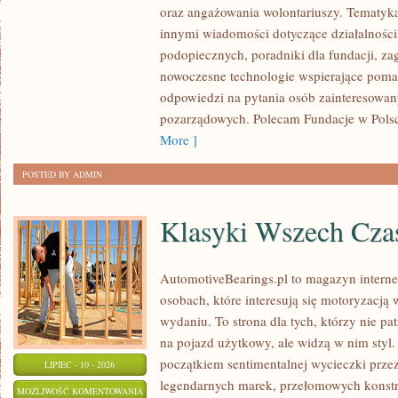
oraz angażowania wolontariuszy. Tematyk
GOVERNANCE
innymi wiadomości dotyczące działalności 
podopiecznych, poradniki dla fundacji, za
nowoczesne technologie wspierające pomag
odpowiedzi na pytania osób zainteresowany
pozarządowych. Polecam Fundacje w Polsce
More ]
POSTED BY ADMIN
Klasyki Wszech Cz
AutomotiveBearings.pl to magazyn intern
osobach, które interesują się motoryzacją
wydaniu. To strona dla tych, którzy nie p
na pojazd użytkowy, ale widzą w nim styl.
początkiem sentimentalnej wycieczki prze
LIPIEC - 10 - 2026
legendarnych marek, przełomowych konstr
KLASYKI
MOŻLIWOŚĆ KOMENTOWANIA