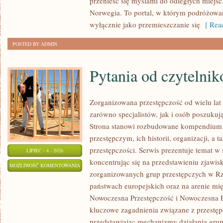
przenieść się myślami do odległych miejsc
Norwegia. To portal, w którym podróżowan
wyłącznie jako przemieszczanie się
[ Read
POSTED BY ADMIN
Pytania od czytelni
Zorganizowana przestępczość od wielu lat
zarówno specjalistów, jak i osób poszukują
Strona stanowi rozbudowane kompendium 
przestępczym, ich historii, organizacji, 
przestępczości. Serwis prezentuje temat w
LIPIEC - 4 - 2026
koncentrując się na przedstawieniu zjawis
PYTANIA
MOŻLIWOŚĆ KOMENTOWANIA
zorganizowanych grup przestępczych w Rze
OD
ZOSTAŁA WYŁĄCZONA
państwach europejskich oraz na arenie m
CZYTELNIKÓW
Nowoczesna Przestępczość i Nowoczesna Pr
kluczowe zagadnienia związane z przestęp
przedstawiając mechanizmy działania grup 