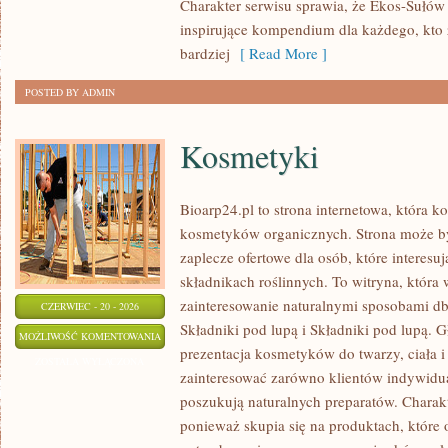
Charakter serwisu sprawia, że Ekos-Sułów
inspirujące kompendium dla każdego, kto z
bardziej
[ Read More ]
POSTED BY ADMIN
Kosmetyki
Bioarp24.pl to strona internetowa, która k
kosmetyków organicznych. Strona może b
zaplecze ofertowe dla osób, które interes
składnikach roślinnych. To witryna, która 
zainteresowanie naturalnymi sposobami d
CZERWIEC - 20 - 2026
Składniki pod lupą i Składniki pod lupą.
KOSMETYKI
MOŻLIWOŚĆ KOMENTOWANIA
prezentacja kosmetyków do twarzy, ciała 
ZOSTAŁA WYŁĄCZONA
zainteresować zarówno klientów indywidual
poszukują naturalnych preparatów. Charakte
ponieważ skupia się na produktach, które