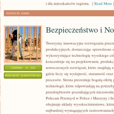
i dla mieszkańców regionu,
[ Read More 
POSTED BY ADMIN
Bezpieczeństwo i N
Tworzymy innowacyjne rozwiązania przez
produkcyjnych, dostarczając sprawdzone 
wykorzystujące technologię wysokiego ciś
koncentruje się na projektowaniu, produkc
nowoczesnych rozwiązań, które znajdują z
CZERWIEC - 30 - 2026
gdzie liczy się wydajność, staranność o
BEZPIECZEŃSTWO
MOŻLIWOŚĆ KOMENTOWANIA
procesów. Strona prezentuje bogatą ofertę
I
ZOSTAŁA WYŁĄCZONA
technologii, które odpowiadają na potrze
NORMY
przedsiębiorstw poszukujących niezawodn
Polecam Przemysł w Polsce i Maszyny i Inf
obejmuje układy wysokociśnieniowe, które
najbardziej wymagających zastosowaniac