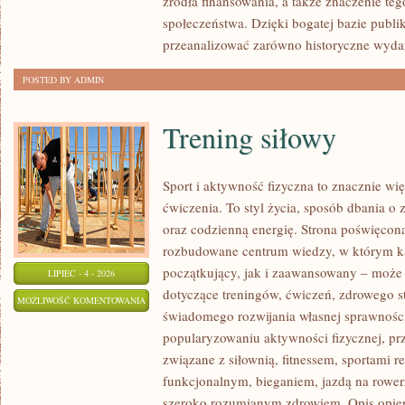
źródła finansowania, a także znaczenie teg
społeczeństwa. Dzięki bogatej bazie publi
przeanalizować zarówno historyczne wydar
POSTED BY ADMIN
Trening siłowy
Sport i aktywność fizyczna to znacznie wię
ćwiczenia. To styl życia, sposób dbania o
oraz codzienną energię. Strona poświęcona
rozbudowane centrum wiedzy, w którym k
początkujący, jak i zaawansowany – może 
LIPIEC - 4 - 2026
dotyczące treningów, ćwiczeń, zdrowego st
TRENING
MOŻLIWOŚĆ KOMENTOWANIA
świadomego rozwijania własnej sprawności
SIŁOWY
ZOSTAŁA WYŁĄCZONA
popularyzowaniu aktywności fizycznej, pr
związane z siłownią, fitnessem, sportami r
funkcjonalnym, bieganiem, jazdą na rowerz
szeroko rozumianym zdrowiem. Opis opier