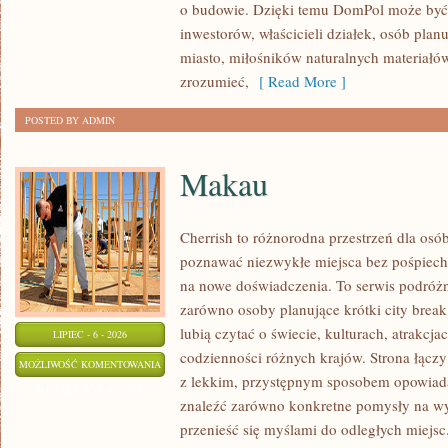
o budowie. Dzięki temu DomPol może być
inwestorów, właścicieli działek, osób pla
miasto, miłośników naturalnych materiałów
zrozumieć,
[ Read More ]
POSTED BY ADMIN
Makau
Cherrish to różnorodna przestrzeń dla osób
poznawać niezwykłe miejsca bez pośpiechu
na nowe doświadczenia. To serwis podróżn
zarówno osoby planujące krótki city break,
lubią czytać o świecie, kulturach, atrakcjac
LIPIEC - 6 - 2026
codzienności różnych krajów. Strona łącz
MAKAU
MOŻLIWOŚĆ KOMENTOWANIA
z lekkim, przystępnym sposobem opowiada
ZOSTAŁA WYŁĄCZONA
znaleźć zarówno konkretne pomysły na wyj
przenieść się myślami do odległych miejsc