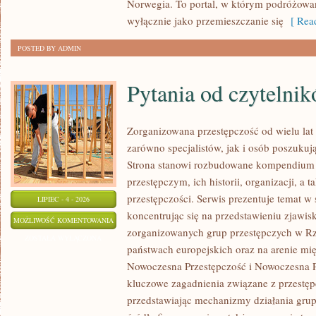
Norwegia. To portal, w którym podróżowan
wyłącznie jako przemieszczanie się
[ Read
POSTED BY ADMIN
Pytania od czytelni
Zorganizowana przestępczość od wielu lat
zarówno specjalistów, jak i osób poszukują
Strona stanowi rozbudowane kompendium 
przestępczym, ich historii, organizacji, 
przestępczości. Serwis prezentuje temat w
LIPIEC - 4 - 2026
koncentrując się na przedstawieniu zjawis
PYTANIA
MOŻLIWOŚĆ KOMENTOWANIA
zorganizowanych grup przestępczych w Rze
OD
ZOSTAŁA WYŁĄCZONA
państwach europejskich oraz na arenie m
CZYTELNIKÓW
Nowoczesna Przestępczość i Nowoczesna Pr
kluczowe zagadnienia związane z przestęp
przedstawiając mechanizmy działania grup 