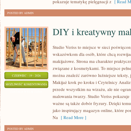
pokazuje tematykę pielęgnacji z
[ Read M
POSTED BY ADMIN
DIY i kreatywny mak
Studio Veriss to miejsce w sieci poświęco
wskazówkom dla osób, które chcą rozwijać
makijażowe. Strona ma charakter praktyczn
związane z kosmetykami. To miejsce pełne
można znaleźć zarówno luźniejsze teksty, 
CZERWIEC - 19 - 2026
Makijaż krok po kroku i Czytelnicy Analiz
DIY
MOŻLIWOŚĆ KOMENTOWANIA
przede wszystkim na wizażu, ale nie ogra
I
ZOSTAŁA WYŁĄCZONA
malowania twarzy. Studio Veriss pokazuje
KREATYWNY
ważne są także dobór fryzury. Dzięki tem
MAKIJAŻ
jako inspirujący magazyn online, które p
Na
[ Read More ]
POSTED BY ADMIN