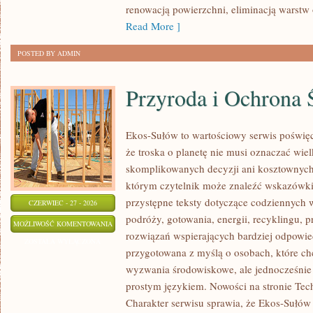
renowacją powierzchni, eliminacją warst
Read More ]
POSTED BY ADMIN
Przyroda i Ochrona 
Ekos-Sułów to wartościowy serwis poświęc
że troska o planetę nie musi oznaczać wie
skomplikowanych decyzji ani kosztownych
którym czytelnik może znaleźć wskazówki
przystępne teksty dotyczące codziennych
CZERWIEC - 27 - 2026
podróży, gotowania, energii, recyklingu, 
PRZYRODA
MOŻLIWOŚĆ KOMENTOWANIA
rozwiązań wspierających bardziej odpowiedz
I
ZOSTAŁA WYŁĄCZONA
przygotowana z myślą o osobach, które ch
OCHRONA
wyzwania środowiskowe, ale jednocześnie 
ŚRODOWISKA
prostym językiem. Nowości na stronie Tech
Charakter serwisu sprawia, że Ekos-Sułów