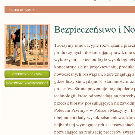
POSTED BY ADMIN
Bezpieczeństwo i N
Tworzymy innowacyjne rozwiązania przez
produkcyjnych, dostarczając sprawdzone 
wykorzystujące technologię wysokiego ciś
koncentruje się na projektowaniu, produkc
nowoczesnych rozwiązań, które znajdują z
CZERWIEC - 30 - 2026
gdzie liczy się wydajność, staranność o
BEZPIECZEŃSTWO
MOŻLIWOŚĆ KOMENTOWANIA
procesów. Strona prezentuje bogatą ofertę
I
ZOSTAŁA WYŁĄCZONA
technologii, które odpowiadają na potrze
NORMY
przedsiębiorstw poszukujących niezawodn
Polecam Przemysł w Polsce i Maszyny i Inf
obejmuje układy wysokociśnieniowe, które
najbardziej wymagających zastosowaniac
pozwalające na realizację procesów związ