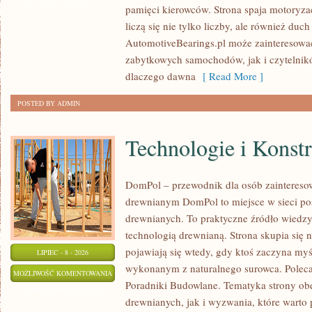
pamięci kierowców. Strona spaja motoryzac
CZASÓW
liczą się nie tylko liczby, ale również du
AutomotiveBearings.pl może zainteresować
zabytkowych samochodów, jak i czytelnik
dlaczego dawna
[ Read More ]
POSTED BY ADMIN
Technologie i Konst
DomPol – przewodnik dla osób zaintere
drewnianym DomPol to miejsce w sieci p
drewnianych. To praktyczne źródło wiedzy d
technologią drewnianą. Strona skupia się 
pojawiają się wtedy, gdy ktoś zaczyna my
LIPIEC - 8 - 2026
wykonanym z naturalnego surowca. Poleca
TECHNOLOGIE
MOŻLIWOŚĆ KOMENTOWANIA
Poradniki Budowlane. Tematyka strony o
I
ZOSTAŁA WYŁĄCZONA
drewnianych, jak i wyzwania, które warto
KONSTRUKCJE