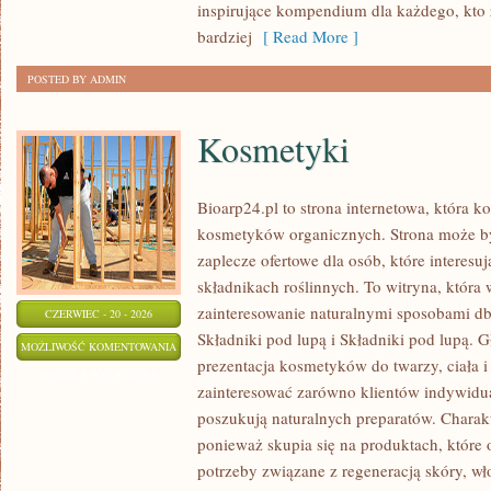
inspirujące kompendium dla każdego, kto z
bardziej
[ Read More ]
POSTED BY ADMIN
Kosmetyki
Bioarp24.pl to strona internetowa, która k
kosmetyków organicznych. Strona może b
zaplecze ofertowe dla osób, które interes
składnikach roślinnych. To witryna, która 
zainteresowanie naturalnymi sposobami d
CZERWIEC - 20 - 2026
Składniki pod lupą i Składniki pod lupą.
KOSMETYKI
MOŻLIWOŚĆ KOMENTOWANIA
prezentacja kosmetyków do twarzy, ciała 
ZOSTAŁA WYŁĄCZONA
zainteresować zarówno klientów indywidual
poszukują naturalnych preparatów. Charakte
ponieważ skupia się na produktach, które
potrzeby związane z regeneracją skóry, wł