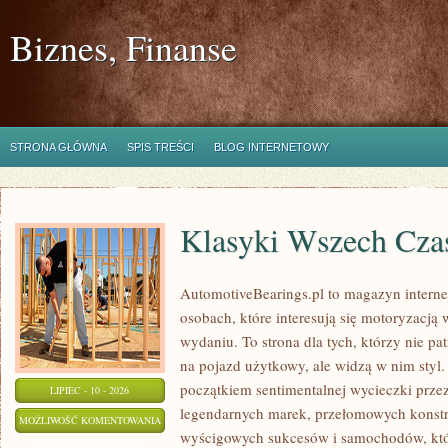
Biznes, Finanse
STRONA GŁÓWNA
SPIS TREŚCI
BLOG INTERNETOWY
Klasyki Wszech Cz
AutomotiveBearings.pl to magazyn intern
osobach, które interesują się motoryzacją
wydaniu. To strona dla tych, którzy nie p
na pojazd użytkowy, ale widzą w nim styl.
początkiem sentimentalnej wycieczki prze
LIPIEC - 10 - 2026
legendarnych marek, przełomowych konstr
KLASYKI
MOŻLIWOŚĆ KOMENTOWANIA
wyścigowych sukcesów i samochodów, które
WSZECH
ZOSTAŁA WYŁĄCZONA