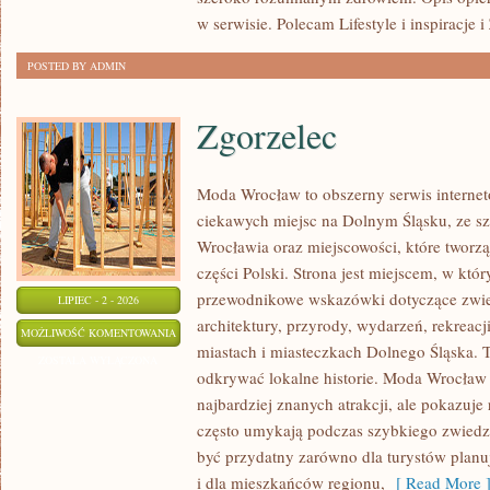
w serwisie. Polecam Lifestyle i inspiracje 
POSTED BY ADMIN
Zgorzelec
Moda Wrocław to obszerny serwis intern
ciekawych miejsc na Dolnym Śląsku, ze 
Wrocławia oraz miejscowości, które tworz
części Polski. Strona jest miejscem, w kt
przewodnikowe wskazówki dotyczące zwiedz
LIPIEC - 2 - 2026
architektury, przyrody, wydarzeń, rekreac
ZGORZELEC
MOŻLIWOŚĆ KOMENTOWANIA
miastach i miasteczkach Dolnego Śląska. To
ZOSTAŁA WYŁĄCZONA
odkrywać lokalne historie. Moda Wrocław 
najbardziej znanych atrakcji, ale pokazuje 
często umykają podczas szybkiego zwiedz
być przydatny zarówno dla turystów plan
i dla mieszkańców regionu,
[ Read More 