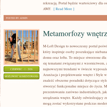
rekreacją. Portal będzie wartościowy dla o
AWF.
[ Read More ]
POSTED BY ADMIN
Metamorfozy wnętr
M-Loft Design to nowoczesny portal poświ
który inspiruje osoby poszukujące nieban
domu oraz loftu. To miejsce stworzone dla 
się tematami związanymi z wzornictwem, 
najnowszymi trendami w świecie wyposażen
CZERWIEC - 1 - 2026
Aranżacja i projektowanie wnętrz i Style w
METAMORFOZY
MOŻLIWOŚĆ KOMENTOWANIA
znaleźć obszerne poradniki dotyczące styl
WNĘTRZ
ZOSTAŁA WYŁĄCZONA
stworzyć funkcjonalne miejsce do życia. M
prezentowaniu zarówno industrialnych, ja
urządzania wnętrz. Każdy odwiedzający zn
mogą zostać wykorzystane podczas moderni