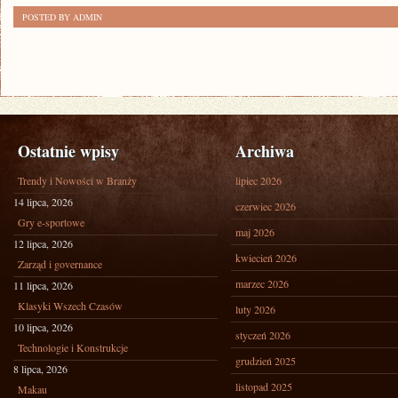
POSTED BY ADMIN
Ostatnie wpisy
Archiwa
Trendy i Nowości w Branży
lipiec 2026
14 lipca, 2026
czerwiec 2026
Gry e-sportowe
maj 2026
12 lipca, 2026
kwiecień 2026
Zarząd i governance
marzec 2026
11 lipca, 2026
Klasyki Wszech Czasów
luty 2026
10 lipca, 2026
styczeń 2026
Technologie i Konstrukcje
grudzień 2025
8 lipca, 2026
listopad 2025
Makau