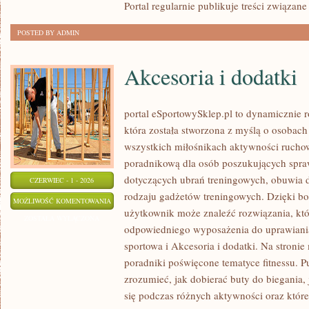
Portal regularnie publikuje treści związane
POSTED BY ADMIN
Akcesoria i dodatki
portal eSportowySklep.pl to dynamicznie ro
która została stworzona z myślą o osobach
wszystkich miłośnikach aktywności ruchowe
poradnikową dla osób poszukujących spra
dotyczących ubrań treningowych, obuwia d
CZERWIEC - 1 - 2026
rodzaju gadżetów treningowych. Dzięki bog
AKCESORIA
MOŻLIWOŚĆ KOMENTOWANIA
użytkownik może znaleźć rozwiązania, k
I
ZOSTAŁA WYŁĄCZONA
odpowiedniego wyposażenia do uprawiani
DODATKI
sportowa i Akcesoria i dodatki. Na stroni
poradniki poświęcone tematyce fitnessu. 
zrozumieć, jak dobierać buty do biegania,
się podczas różnych aktywności oraz które