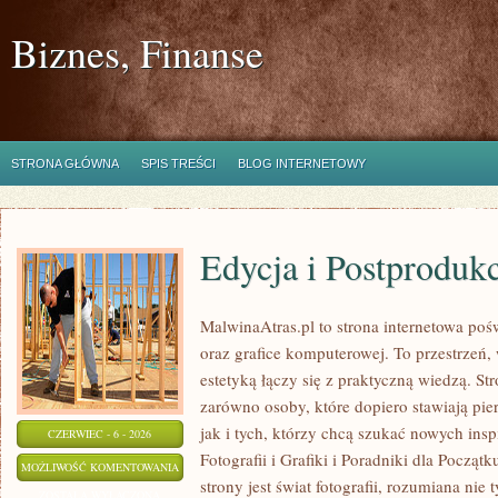
Biznes, Finanse
STRONA GŁÓWNA
SPIS TREŚCI
BLOG INTERNETOWY
Edycja i Postproduk
MalwinaAtras.pl to strona internetowa pośw
oraz grafice komputerowej. To przestrzeń, 
estetyką łączy się z praktyczną wiedzą. S
zarówno osoby, które dopiero stawiają pie
jak i tych, którzy chcą szukać nowych inspi
CZERWIEC - 6 - 2026
Fotografii i Grafiki i Poradniki dla Pocz
EDYCJA
MOŻLIWOŚĆ KOMENTOWANIA
strony jest świat fotografii, rozumiana nie 
I
ZOSTAŁA WYŁĄCZONA