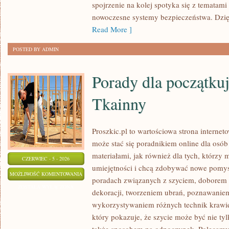
spojrzenie na kolej spotyka się z tematam
nowoczesne systemy bezpieczeństwa. Dzi
Read More ]
POSTED BY ADMIN
Porady dla początkuj
Tkainny
Proszkic.pl to wartościowa strona internet
może stać się poradnikiem online dla osób
materiałami, jak również dla tych, którzy
CZERWIEC - 5 - 2026
umiejętności i chcą zdobywać nowe pomysł
PORADY
MOŻLIWOŚĆ KOMENTOWANIA
poradach związanych z szyciem, doborem
DLA
ZOSTAŁA WYŁĄCZONA
dekoracji, tworzeniem ubrań, poznawaniem
POCZĄTKUJĄCYCH
wykorzystywaniem różnych technik krawie
I
który pokazuje, że szycie może być nie ty
TKAINNY