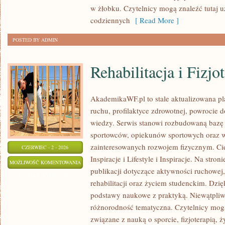
w żłobku. Czytelnicy mogą znaleźć tutaj 
codziennych
[ Read More ]
POSTED BY ADMIN
Rehabilitacja i Fizjo
AkademikaWF.pl to stale aktualizowana pla
ruchu, profilaktyce zdrowotnej, powrocie 
wiedzy. Serwis stanowi rozbudowaną bazę 
sportowców, opiekunów sportowych oraz w
zainteresowanych rozwojem fizycznym. Ciek
CZERWIEC - 2 - 2026
Inspiracje i Lifestyle i Inspiracje. Na stro
REHABILITACJA
MOŻLIWOŚĆ KOMENTOWANIA
publikacji dotyczące aktywności ruchowej
I
ZOSTAŁA WYŁĄCZONA
rehabilitacji oraz życiem studenckim. Dzięk
FIZJOTERAPIA
podstawy naukowe z praktyką. Niewątpliw
różnorodność tematyczna. Czytelnicy mog
związane z nauką o sporcie, fizjoterapią,