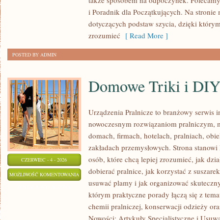
także sposobem na odpoczynek. Polecamy
i Poradnik dla Początkujących. Na stronie 
dotyczących podstaw szycia, dzięki który
zrozumieć
[ Read More ]
POSTED BY ADMIN
Domowe Triki i DI
Urządzenia Pralnicze to branżowy serwis 
nowoczesnym rozwiązaniom pralniczym,
domach, firmach, hotelach, pralniach, obi
zakładach przemysłowych. Strona stanowi
osób, które chcą lepiej zrozumieć, jak dzia
CZERWIEC - 4 - 2026
dobierać pralnice, jak korzystać z suszarek
DOMOWE
MOŻLIWOŚĆ KOMENTOWANIA
usuwać plamy i jak organizować skuteczny
TRIKI
ZOSTAŁA WYŁĄCZONA
którym praktyczne porady łączą się z temat
I
chemii pralniczej, konserwacji odzieży ora
DIY
Nowości: Artykuły Specjalistyczne i Usuwa