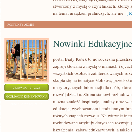
stworzony z myślą o czytelnikach, którzy 
na temat urządzeń pralniczych, ale nie
[ R
POSTED BY ADMIN
Nowinki Edukacyjn
portal Biały Kotek to nowoczesna przestrze
zaprojektowana z myślą o mamach i ojcach
wszystkich osobach zainteresowanych roz
skupia się na tematyce żłobków, przedszkol
merytorycznych informacji dla osób, któr
CZERWIEC - 3 - 2026
rozwój dziecka. Strona stanowi rozbudowa
NOWINKI
MOŻLIWOŚĆ KOMENTOWANIA
można znaleźć inspiracje, analizy oraz war
EDUKACYJNE
ZOSTAŁA WYŁĄCZONA
edukacją, wychowaniem i codziennym fun
różnych etapach rozwoju. Na witrynie inte
rozbudowane artykuły dotyczące rozwoju p
kształcenia, zabaw edukacyjnych, a także