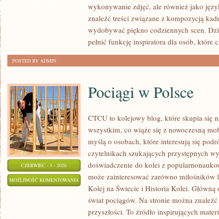
wykonywanie zdjęć, ale również jako języ
POSTPRODUKCJA
znaleźć treści związane z kompozycją kadru
wydobywać piękno codziennych scen. Dzi
pełnić funkcję inspiratora dla osób, które 
POSTED BY ADMIN
Pociągi w Polsce
CTCU to kolejowy blog, które skupia się 
wszystkim, co wiąże się z nowoczesną mobi
myślą o osobach, które interesują się pod
czytelnikach szukających przystępnych wyj
doświadczenie do kolei z popularnonauko
CZERWIEC - 5 - 2026
może zainteresować zarówno miłośników l
POCIĄGI
MOŻLIWOŚĆ KOMENTOWANIA
Kolej na Świecie i Historia Kolei. Główną 
W
ZOSTAŁA WYŁĄCZONA
świat pociągów. Na stronie można znaleźć 
POLSCE
przyszłości. To źródło inspirujących mate