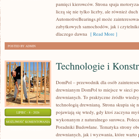
pamięci kierowców. Strona spaja motoryzac
CZASÓW
liczą się nie tylko liczby, ale również du
AutomotiveBearings.pl może zainteresować
zabytkowych samochodów, jak i czytelnik
dlaczego dawna
[ Read More ]
POSTED BY ADMIN
Technologie i Konst
DomPol – przewodnik dla osób zaintere
drewnianym DomPol to miejsce w sieci p
drewnianych. To praktyczne źródło wiedzy d
technologią drewnianą. Strona skupia się 
pojawiają się wtedy, gdy ktoś zaczyna my
LIPIEC - 8 - 2026
wykonanym z naturalnego surowca. Poleca
TECHNOLOGIE
MOŻLIWOŚĆ KOMENTOWANIA
Poradniki Budowlane. Tematyka strony o
I
ZOSTAŁA WYŁĄCZONA
drewnianych, jak i wyzwania, które warto
KONSTRUKCJE