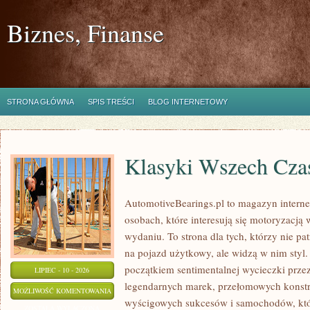
Biznes, Finanse
STRONA GŁÓWNA
SPIS TREŚCI
BLOG INTERNETOWY
Klasyki Wszech Cz
AutomotiveBearings.pl to magazyn intern
osobach, które interesują się motoryzacją
wydaniu. To strona dla tych, którzy nie p
na pojazd użytkowy, ale widzą w nim styl.
początkiem sentimentalnej wycieczki prze
LIPIEC - 10 - 2026
legendarnych marek, przełomowych konstr
KLASYKI
MOŻLIWOŚĆ KOMENTOWANIA
wyścigowych sukcesów i samochodów, które
WSZECH
ZOSTAŁA WYŁĄCZONA