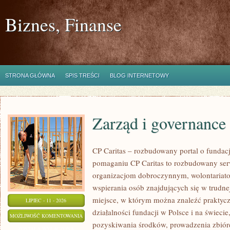
Biznes, Finanse
STRONA GŁÓWNA
SPIS TREŚCI
BLOG INTERNETOWY
Zarząd i governance
CP Caritas – rozbudowany portal o fundac
pomaganiu CP Caritas to rozbudowany ser
organizacjom dobroczynnym, wolontariat
wspierania osób znajdujących się w trudnej 
miejsce, w którym można znaleźć praktycz
LIPIEC - 11 - 2026
działalności fundacji w Polsce i na świec
ZARZĄD
MOŻLIWOŚĆ KOMENTOWANIA
pozyskiwania środków, prowadzenia zbiór
I
ZOSTAŁA WYŁĄCZONA