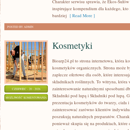
Charakter serwisu sprawia, że Ekos-Sułów
inspirujące kompendium dla każdego, kto z
bardziej
[ Read More ]
POSTED BY ADMIN
Kosmetyki
Bioarp24.pl to strona internetowa, która k
kosmetyków organicznych. Strona może b
zaplecze ofertowe dla osób, które interes
składnikach roślinnych. To witryna, która 
zainteresowanie naturalnymi sposobami d
CZERWIEC - 20 - 2026
Składniki pod lupą i Składniki pod lupą.
KOSMETYKI
MOŻLIWOŚĆ KOMENTOWANIA
prezentacja kosmetyków do twarzy, ciała 
ZOSTAŁA WYŁĄCZONA
zainteresować zarówno klientów indywidual
poszukują naturalnych preparatów. Charakte
ponieważ skupia się na produktach, które