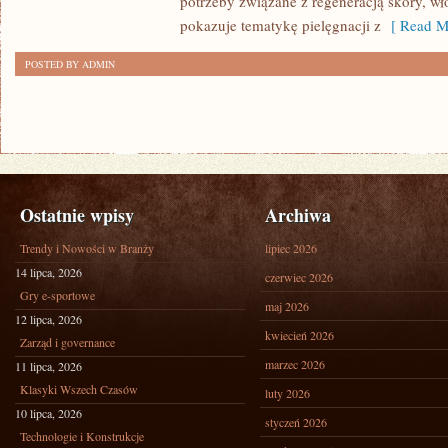
potrzeby związane z regeneracją skóry, wł
pokazuje tematykę pielęgnacji z
[ Read M
POSTED BY ADMIN
Ostatnie wpisy
Archiwa
Trendy i Nowości w Branży
lipiec 2026
14 lipca, 2026
czerwiec 2026
Gry e-sportowe
maj 2026
12 lipca, 2026
kwiecień 2026
Zarząd i governance
marzec 2026
11 lipca, 2026
Klasyki Wszech Czasów
luty 2026
10 lipca, 2026
styczeń 2026
Technologie i Konstrukcje