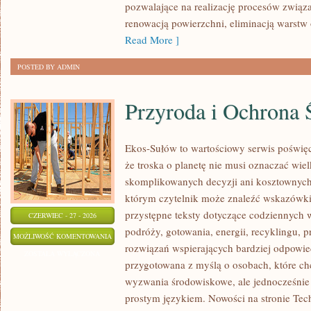
pozwalające na realizację procesów związ
renowacją powierzchni, eliminacją warst
Read More ]
POSTED BY ADMIN
Przyroda i Ochrona 
Ekos-Sułów to wartościowy serwis poświęc
że troska o planetę nie musi oznaczać wie
skomplikowanych decyzji ani kosztownych
którym czytelnik może znaleźć wskazówki
przystępne teksty dotyczące codziennych
CZERWIEC - 27 - 2026
podróży, gotowania, energii, recyklingu, 
PRZYRODA
MOŻLIWOŚĆ KOMENTOWANIA
rozwiązań wspierających bardziej odpowiedz
I
ZOSTAŁA WYŁĄCZONA
przygotowana z myślą o osobach, które ch
OCHRONA
wyzwania środowiskowe, ale jednocześnie 
ŚRODOWISKA
prostym językiem. Nowości na stronie Tech