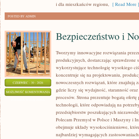
i dla mieszkańców regionu,
[ Read More 
POSTED BY ADMIN
Bezpieczeństwo i N
Tworzymy innowacyjne rozwiązania przez
produkcyjnych, dostarczając sprawdzone 
wykorzystujące technologię wysokiego ciś
koncentruje się na projektowaniu, produkc
nowoczesnych rozwiązań, które znajdują z
CZERWIEC - 30 - 2026
gdzie liczy się wydajność, staranność o
BEZPIECZEŃSTWO
MOŻLIWOŚĆ KOMENTOWANIA
procesów. Strona prezentuje bogatą ofertę
I
ZOSTAŁA WYŁĄCZONA
technologii, które odpowiadają na potrze
NORMY
przedsiębiorstw poszukujących niezawodn
Polecam Przemysł w Polsce i Maszyny i Inf
obejmuje układy wysokociśnieniowe, które
najbardziej wymagających zastosowaniac