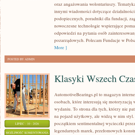
oraz angażowania wolontariuszy. Tematyk
GOVERNANCE
innymi wiadomości dotyczące działalności 
podopiecznych, poradniki dla fundacji, za
nowoczesne technologie wspierające pomag
odpowiedzi na pytania osób zainteresowany
pozarządowych. Polecam Fundacje w Polsce
More ]
POSTED BY ADMIN
Klasyki Wszech Cz
AutomotiveBearings.pl to magazyn intern
osobach, które interesują się motoryzacją
wydaniu. To strona dla tych, którzy nie p
na pojazd użytkowy, ale widzą w nim styl.
początkiem sentimentalnej wycieczki prze
LIPIEC - 10 - 2026
legendarnych marek, przełomowych konstr
KLASYKI
MOŻLIWOŚĆ KOMENTOWANIA