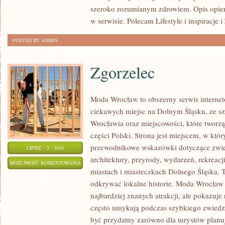
szeroko rozumianym zdrowiem. Opis opier
w serwisie. Polecam Lifestyle i inspiracje 
POSTED BY ADMIN
Zgorzelec
Moda Wrocław to obszerny serwis intern
ciekawych miejsc na Dolnym Śląsku, ze 
Wrocławia oraz miejscowości, które tworz
części Polski. Strona jest miejscem, w kt
przewodnikowe wskazówki dotyczące zwiedz
LIPIEC - 2 - 2026
architektury, przyrody, wydarzeń, rekreac
ZGORZELEC
MOŻLIWOŚĆ KOMENTOWANIA
miastach i miasteczkach Dolnego Śląska. To
ZOSTAŁA WYŁĄCZONA
odkrywać lokalne historie. Moda Wrocław 
najbardziej znanych atrakcji, ale pokazuje 
często umykają podczas szybkiego zwiedz
być przydatny zarówno dla turystów plan