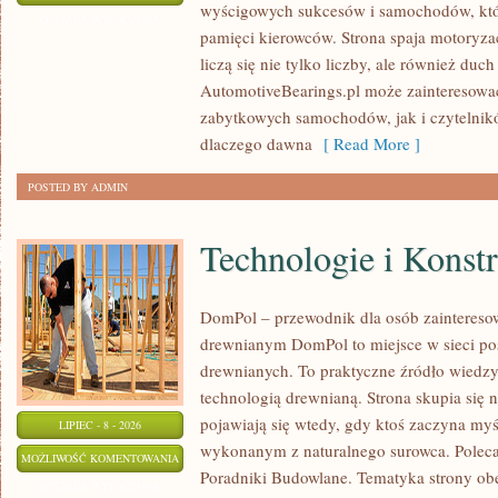
wyścigowych sukcesów i samochodów, które
WSZECH
ZOSTAŁA WYŁĄCZONA
pamięci kierowców. Strona spaja motoryzac
CZASÓW
liczą się nie tylko liczby, ale również du
AutomotiveBearings.pl może zainteresować
zabytkowych samochodów, jak i czytelnik
dlaczego dawna
[ Read More ]
POSTED BY ADMIN
Technologie i Konst
DomPol – przewodnik dla osób zaintere
drewnianym DomPol to miejsce w sieci p
drewnianych. To praktyczne źródło wiedzy d
technologią drewnianą. Strona skupia się 
pojawiają się wtedy, gdy ktoś zaczyna my
LIPIEC - 8 - 2026
wykonanym z naturalnego surowca. Poleca
TECHNOLOGIE
MOŻLIWOŚĆ KOMENTOWANIA
Poradniki Budowlane. Tematyka strony o
I
ZOSTAŁA WYŁĄCZONA