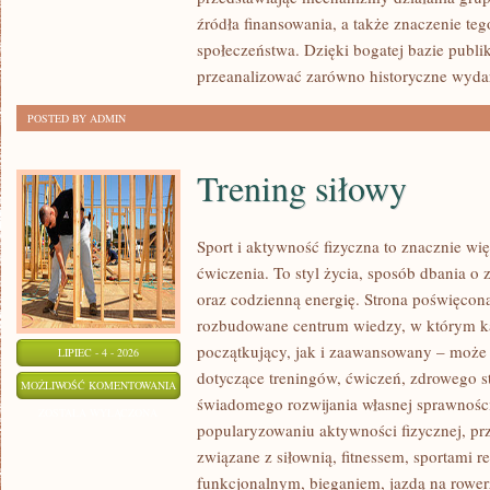
źródła finansowania, a także znaczenie teg
społeczeństwa. Dzięki bogatej bazie publi
przeanalizować zarówno historyczne wydar
POSTED BY ADMIN
Trening siłowy
Sport i aktywność fizyczna to znacznie wię
ćwiczenia. To styl życia, sposób dbania o
oraz codzienną energię. Strona poświęcona
rozbudowane centrum wiedzy, w którym k
początkujący, jak i zaawansowany – może 
LIPIEC - 4 - 2026
dotyczące treningów, ćwiczeń, zdrowego st
TRENING
MOŻLIWOŚĆ KOMENTOWANIA
świadomego rozwijania własnej sprawności
SIŁOWY
ZOSTAŁA WYŁĄCZONA
popularyzowaniu aktywności fizycznej, pr
związane z siłownią, fitnessem, sportami r
funkcjonalnym, bieganiem, jazdą na rowerz