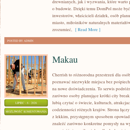
drewnianych, jak i wyzwania, które warto
KONSTRUKCJE
o budowie. Dzięki temu DomPol może być
inwestorów, właścicieli działek, osób pla
miasto, miłośników naturalnych materiałów
zrozumieć,
[ Read More ]
POSTED BY ADMIN
Makau
Cherrish to różnorodna przestrzeń dla osób
poznawać niezwykłe miejsca bez pośpiechu
na nowe doświadczenia. To serwis podróżn
zarówno osoby planujące krótki city break,
lubią czytać o świecie, kulturach, atrakcjac
LIPIEC - 6 - 2026
codzienności różnych krajów. Strona łącz
MAKAU
MOŻLIWOŚĆ KOMENTOWANIA
z lekkim, przystępnym sposobem opowiada
ZOSTAŁA WYŁĄCZONA
znaleźć zarówno konkretne pomysły na wyj