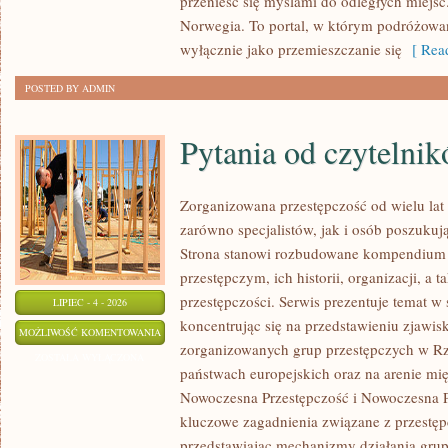
przenieść się myślami do odległych miejsc
Norwegia. To portal, w którym podróżowan
wyłącznie jako przemieszczanie się
[ Read
POSTED BY ADMIN
Pytania od czytelni
Zorganizowana przestępczość od wielu lat
zarówno specjalistów, jak i osób poszukują
Strona stanowi rozbudowane kompendium 
przestępczym, ich historii, organizacji, 
przestępczości. Serwis prezentuje temat w
LIPIEC - 4 - 2026
koncentrując się na przedstawieniu zjawis
PYTANIA
MOŻLIWOŚĆ KOMENTOWANIA
zorganizowanych grup przestępczych w Rze
OD
ZOSTAŁA WYŁĄCZONA
państwach europejskich oraz na arenie m
CZYTELNIKÓW
Nowoczesna Przestępczość i Nowoczesna Pr
kluczowe zagadnienia związane z przestęp
przedstawiając mechanizmy działania grup 