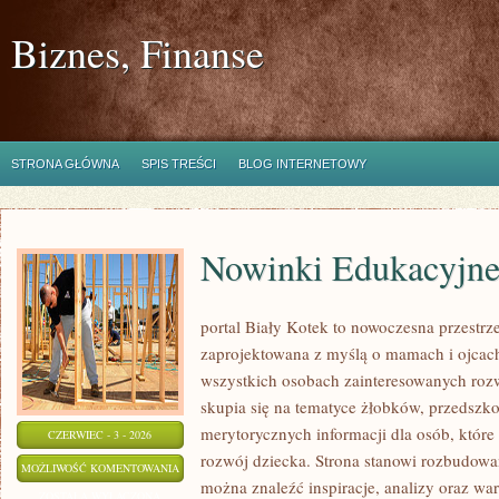
Biznes, Finanse
STRONA GŁÓWNA
SPIS TREŚCI
BLOG INTERNETOWY
Nowinki Edukacyjn
portal Biały Kotek to nowoczesna przestrze
zaprojektowana z myślą o mamach i ojcach
wszystkich osobach zainteresowanych roz
skupia się na tematyce żłobków, przedszkol
merytorycznych informacji dla osób, któr
CZERWIEC - 3 - 2026
rozwój dziecka. Strona stanowi rozbudowa
NOWINKI
MOŻLIWOŚĆ KOMENTOWANIA
można znaleźć inspiracje, analizy oraz war
EDUKACYJNE
ZOSTAŁA WYŁĄCZONA