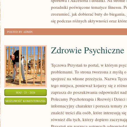
sportowa i Akcesoria i dodatki. Na stroni
poradniki poświęcone tematyce fitnessu. 
zrozumieć, jak dobierać buty do biegania,
się podczas różnych aktywności oraz które
POSTED BY ADMIN
Zdrowie Psychiczne
Tęczowa Przystań to portal, w którym psyc
problemami. To strona tworzona z myślą o 
spojrzeć na własne przeżycia. Nazwa Tęcz
tego miejsca, ponieważ kojarzy się z różn
zaprasza do poszukiwania odpowiedzi nad 
MAJ - 23 - 2026
Polecamy Psychoterapia i Rozwój i Dzieci 
ZDROWIE
MOŻLIWOŚĆ KOMENTOWANIA
informacyjny charakter i porusza tematy z
PSYCHICZNE
ZOSTAŁA WYŁĄCZONA
znaleźć treści dla osób, które interesują s
również dla tych, którzy dopiero zaczynaj
Przystań nie narzuca gotowych odpowiedzi,