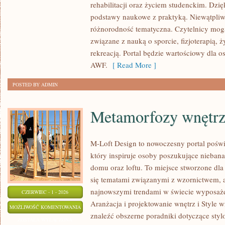
rehabilitacji oraz życiem studenckim. Dzięk
FIZJOTERAPIA
podstawy naukowe z praktyką. Niewątpliw
różnorodność tematyczna. Czytelnicy mog
związane z nauką o sporcie, fizjoterapią,
rekreacją. Portal będzie wartościowy dla o
AWF.
[ Read More ]
POSTED BY ADMIN
Metamorfozy wnętr
M-Loft Design to nowoczesny portal poświ
który inspiruje osoby poszukujące nieban
domu oraz loftu. To miejsce stworzone dla 
się tematami związanymi z wzornictwem, 
najnowszymi trendami w świecie wyposażen
CZERWIEC - 1 - 2026
Aranżacja i projektowanie wnętrz i Style w
METAMORFOZY
MOŻLIWOŚĆ KOMENTOWANIA
znaleźć obszerne poradniki dotyczące styl
WNĘTRZ
ZOSTAŁA WYŁĄCZONA