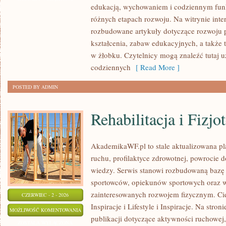
edukacją, wychowaniem i codziennym fun
różnych etapach rozwoju. Na witrynie inte
rozbudowane artykuły dotyczące rozwoju p
kształcenia, zabaw edukacyjnych, a także
w żłobku. Czytelnicy mogą znaleźć tutaj 
codziennych
[ Read More ]
POSTED BY ADMIN
Rehabilitacja i Fizjo
AkademikaWF.pl to stale aktualizowana pla
ruchu, profilaktyce zdrowotnej, powrocie 
wiedzy. Serwis stanowi rozbudowaną bazę 
sportowców, opiekunów sportowych oraz w
zainteresowanych rozwojem fizycznym. Ciek
CZERWIEC - 2 - 2026
Inspiracje i Lifestyle i Inspiracje. Na stro
REHABILITACJA
MOŻLIWOŚĆ KOMENTOWANIA
publikacji dotyczące aktywności ruchowej
I
ZOSTAŁA WYŁĄCZONA