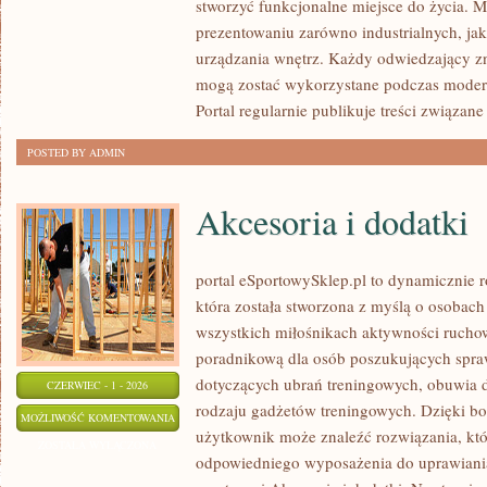
stworzyć funkcjonalne miejsce do życia. M
prezentowaniu zarówno industrialnych, ja
urządzania wnętrz. Każdy odwiedzający zn
mogą zostać wykorzystane podczas moderni
Portal regularnie publikuje treści związane
POSTED BY ADMIN
Akcesoria i dodatki
portal eSportowySklep.pl to dynamicznie ro
która została stworzona z myślą o osobach
wszystkich miłośnikach aktywności ruchowe
poradnikową dla osób poszukujących spra
dotyczących ubrań treningowych, obuwia d
CZERWIEC - 1 - 2026
rodzaju gadżetów treningowych. Dzięki bog
AKCESORIA
MOŻLIWOŚĆ KOMENTOWANIA
użytkownik może znaleźć rozwiązania, k
I
ZOSTAŁA WYŁĄCZONA
odpowiedniego wyposażenia do uprawiani
DODATKI