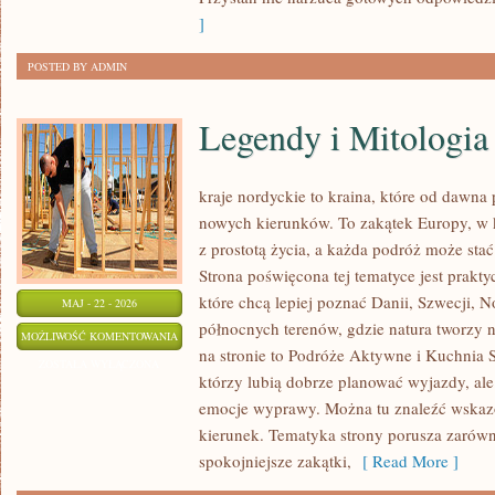
]
POSTED BY ADMIN
Legendy i Mitologia
kraje nordyckie to kraina, które od dawna
nowych kierunków. To zakątek Europy, w k
z prostotą życia, a każda podróż może st
Strona poświęcona tej tematyce jest prak
które chcą lepiej poznać Danii, Szwecji, No
MAJ - 22 - 2026
północnych terenów, gdzie natura tworzy n
LEGENDY
MOŻLIWOŚĆ KOMENTOWANIA
na stronie to Podróże Aktywne i Kuchnia 
I
ZOSTAŁA WYŁĄCZONA
którzy lubią dobrze planować wyjazdy, al
MITOLOGIA
emocje wyprawy. Można tu znaleźć wskaz
kierunek. Tematyka strony porusza zarówno
spokojniejsze zakątki,
[ Read More ]