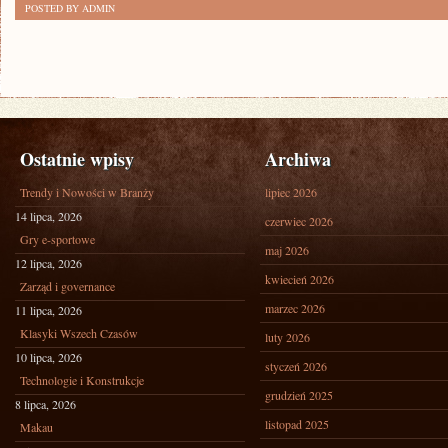
POSTED BY ADMIN
Ostatnie wpisy
Archiwa
Trendy i Nowości w Branży
lipiec 2026
14 lipca, 2026
czerwiec 2026
Gry e-sportowe
maj 2026
12 lipca, 2026
kwiecień 2026
Zarząd i governance
marzec 2026
11 lipca, 2026
Klasyki Wszech Czasów
luty 2026
10 lipca, 2026
styczeń 2026
Technologie i Konstrukcje
grudzień 2025
8 lipca, 2026
listopad 2025
Makau