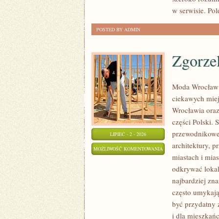
w serwisie. Pol
POSTED BY ADMIN
Zgorze
Moda Wrocław 
ciekawych mie
Wrocławia oraz
części Polski.
przewodnikowe 
LIPIEC - 2 - 2026
architektury, p
ZGORZELEC
MOŻLIWOŚĆ KOMENTOWANIA
miastach i mias
ZOSTAŁA WYŁĄCZONA
odkrywać lokal
najbardziej zna
często umykają
być przydatny 
i dla mieszkań