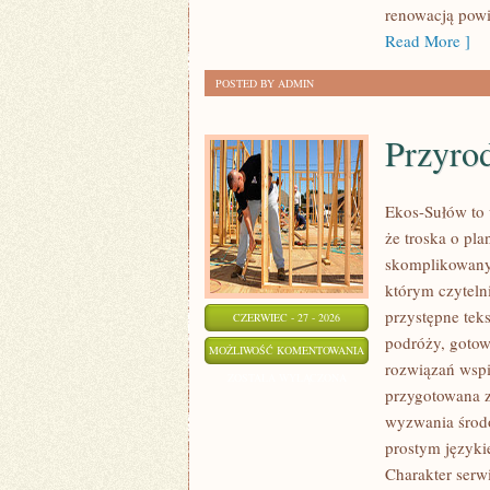
renowacją powi
Read More ]
POSTED BY ADMIN
Przyro
Ekos-Sułów to 
że troska o pl
skomplikowanyc
którym czyteln
przystępne tek
CZERWIEC - 27 - 2026
podróży, gotow
PRZYRODA
MOŻLIWOŚĆ KOMENTOWANIA
rozwiązań wspie
I
ZOSTAŁA WYŁĄCZONA
przygotowana z
OCHRONA
wyzwania środo
ŚRODOWISKA
prostym języki
Charakter serw