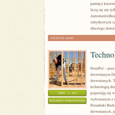
pamięci kierow
CZASÓW
liczą się nie t
AutomotiveBear
zabytkowych sa
dlaczego dawn
POSTED BY ADMIN
Technol
DomPol – prze
drewnianym Do
drewnianych. To
technologią dr
pojawiają się 
LIPIEC - 8 - 2026
wykonanym z na
TECHNOLOGIE
MOŻLIWOŚĆ KOMENTOWANIA
Poradniki Bud
I
ZOSTAŁA WYŁĄCZONA
drewnianych, j
KONSTRUKCJE