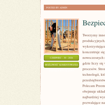
POSTED BY ADMIN
Bezpie
Tworzymy inno
produkcyjnych,
wykorzystujące
koncentruje si
nowoczesnych r
CZERWIEC - 30 - 2026
gdzie liczy si
BEZPIECZEŃSTWO
MOŻLIWOŚĆ KOMENTOWANIA
procesów. Stro
I
ZOSTAŁA WYŁĄCZONA
technologii, k
NORMY
przedsiębiorst
Polecam Przemy
obejmuje układ
najbardziej w
pozwalające na