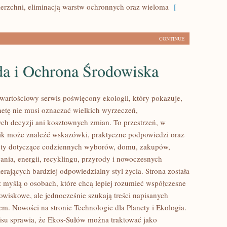
erzchni, eliminacją warstw ochronnych oraz wieloma
[
CONTINUE
da i Ochrona Środowiska
wartościowy serwis poświęcony ekologii, który pokazuje,
anetę nie musi oznaczać wielkich wyrzeczeń,
h decyzji ani kosztownych zmian. To przestrzeń, w
ik może znaleźć wskazówki, praktyczne podpowiedzi oraz
sty dotyczące codziennych wyborów, domu, zakupów,
ania, energii, recyklingu, przyrody i nowoczesnych
rających bardziej odpowiedzialny styl życia. Strona została
 myślą o osobach, które chcą lepiej rozumieć współczesne
wiskowe, ale jednocześnie szukają treści napisanych
em. Nowości na stronie Technologie dla Planety i Ekologia.
isu sprawia, że Ekos-Sułów można traktować jako