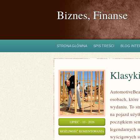
Biznes, Finanse
STRONA GŁÓWNA
SPIS TREŚCI
BLOG INT
Klasyk
AutomotiveBear
osobach, które
wydaniu. To st
na pojazd użyt
początkiem sen
LIPIEC - 10 - 2026
legendarnych m
KLASYKI
MOŻLIWOŚĆ KOMENTOWANIA
wyścigowych su
WSZECH
ZOSTAŁA WYŁĄCZONA