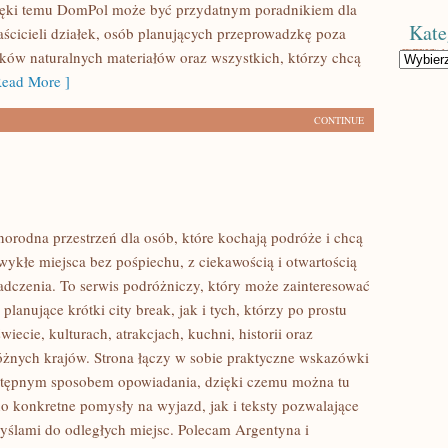
ięki temu DomPol może być przydatnym poradnikiem dla
Kate
aścicieli działek, osób planujących przeprowadzkę poza
ików naturalnych materiałów oraz wszystkich, którzy chcą
Kategorie
ead More ]
CONTINUE
norodna przestrzeń dla osób, które kochają podróże i chcą
ykłe miejsca bez pośpiechu, z ciekawością i otwartością
dczenia. To serwis podróżniczy, który może zainteresować
lanujące krótki city break, jak i tych, którzy po prostu
świecie, kulturach, atrakcjach, kuchni, historii oraz
óżnych krajów. Strona łączy w sobie praktyczne wskazówki
ystępnym sposobem opowiadania, dzięki czemu można tu
o konkretne pomysły na wyjazd, jak i teksty pozwalające
myślami do odległych miejsc. Polecam Argentyna i