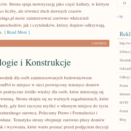
31
ców. Strona spaja motoryzację jako część kultury, w którym
ylko liczby, ale również duch dawnych czasów.
« lip
ings.pl może zainteresować zarówno właścicieli
mochodów, jak i czytelników, którzy dopiero odkrywają,
a
[ Read More ]
Rekl
http://w
CONTINUE
Zobacz 
ogie i Konstrukcje
Skontakt
Odwiedź
wodnik dla osób zainteresowanych budownictwem
Odkryj 
mPol to miejsce w sieci poświęcony tematyce domów
Portal
 praktyczne źródło wiedzy dla osób, które interesują się
Internet
ewnianą. Strona skupia się na ważnych zagadnieniach, które
HTTP
wtedy, gdy ktoś zaczyna myśleć o własnym miejscu do życia
Portal
turalnego surowca. Polecamy Prawo i Formalności i
owlane. Tematyka strony obejmuje zarówno plusy domów
Blog
ak i wyzwania, które warto poznać przed podjęciem decyzji