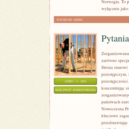
Norwegia. To p
wyłącznie jako
POSTED BY ADMIN
Pytania
Zorganizowana 
zarówno specjal
Strona stanow
przestępczym, 
przestępczości
LIPIEC - 4 - 2026
koncentrując s
PYTANIA
MOŻLIWOŚĆ KOMENTOWANIA
zorganizowanyc
OD
ZOSTAŁA WYŁĄCZONA
państwach euro
CZYTELNIKÓW
Nowoczesna Prz
kluczowe zagad
przedstawiając