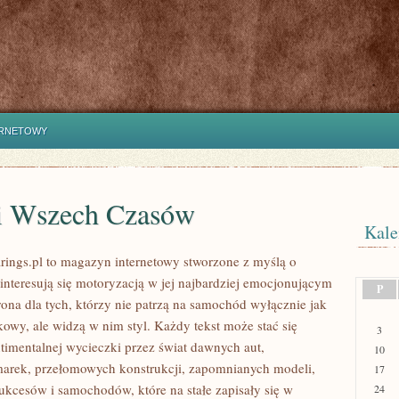
ERNETOWY
i Wszech Czasów
Kale
ings.pl to magazyn internetowy stworzone z myślą o
 interesują się motoryzacją w jej najbardziej emocjonującym
P
rona dla tych, którzy nie patrzą na samochód wyłącznie jak
kowy, ale widzą w nim styl. Każdy tekst może stać się
3
timentalnej wycieczki przez świat dawnych aut,
10
arek, przełomowych konstrukcji, zapomnianych modeli,
17
kcesów i samochodów, które na stałe zapisały się w
24