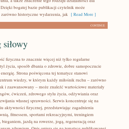
ania, a także znaczenie tego rodzaju działalności dla
 Dzięki bogatej bazie publikacji czytelnik może
 zarówno historyczne wydarzenia, jak
[ Read More ]
CONTINUE
 siłowy
ść fizyczna to znacznie więcej niż tylko regularne
styl życia, sposób dbania o zdrowie, dobre samopoczucie
 energię. Strona poświęcona tej tematyce stanowi
entrum wiedzy, w którym każdy miłośnik ruchu – zarówno
jak i zaawansowany – może znaleźć wartościowe materiały
ingów, ćwiczeń, zdrowego stylu życia, odżywiania oraz
wijania własnej sprawności. Serwis koncentruje się na
u aktywności fizycznej, przedstawiając zagadnienia
wnią, fitnessem, sportami rekreacyjnymi, treningiem
 bieganiem, jazdą na rowerze, jogą, regeneracją oraz
anym zdrowiem. Opis opiera się na tematyce publikowanej