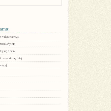
ama:
ww.fizjocoach.pl
pełen artykuł
uj się z nami
 naszą stronę tutaj
więcej