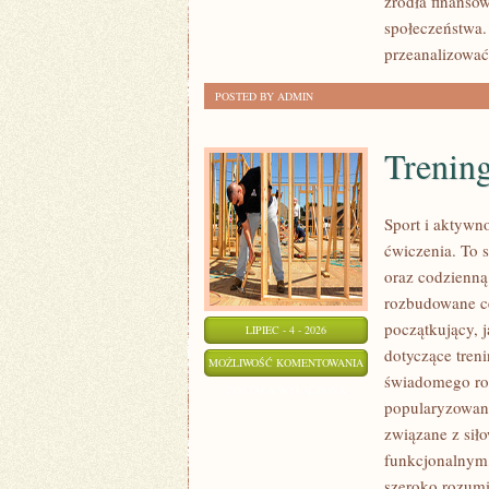
źródła finansow
społeczeństwa.
przeanalizować
POSTED BY ADMIN
Trening
Sport i aktywno
ćwiczenia. To 
oraz codzienną
rozbudowane c
początkujący, 
LIPIEC - 4 - 2026
dotyczące tren
TRENING
MOŻLIWOŚĆ KOMENTOWANIA
świadomego roz
SIŁOWY
ZOSTAŁA WYŁĄCZONA
popularyzowani
związane z siło
funkcjonalnym,
szeroko rozumi