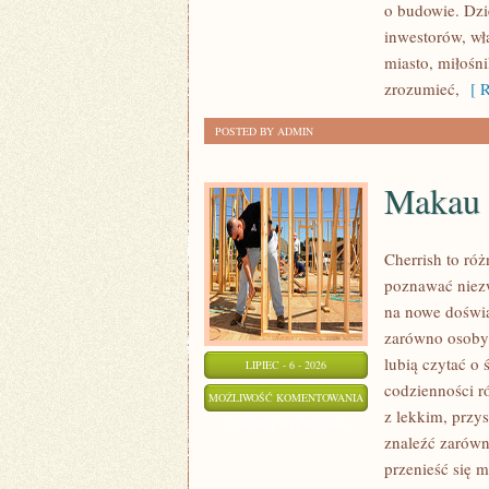
o budowie. Dz
inwestorów, wł
miasto, miłośn
zrozumieć,
[ R
POSTED BY ADMIN
Makau
Cherrish to róż
poznawać niezw
na nowe doświa
zarówno osoby p
lubią czytać o 
LIPIEC - 6 - 2026
codzienności r
MAKAU
MOŻLIWOŚĆ KOMENTOWANIA
z lekkim, prz
ZOSTAŁA WYŁĄCZONA
znaleźć zarówn
przenieść się 