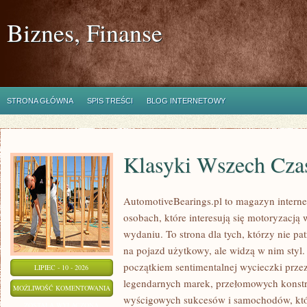
Biznes, Finanse
STRONA GŁÓWNA
SPIS TREŚCI
BLOG INTERNETOWY
Klasyki Wszech Cz
AutomotiveBearings.pl to magazyn intern
osobach, które interesują się motoryzacją
wydaniu. To strona dla tych, którzy nie p
na pojazd użytkowy, ale widzą w nim styl.
początkiem sentimentalnej wycieczki prze
LIPIEC - 10 - 2026
legendarnych marek, przełomowych konstr
KLASYKI
MOŻLIWOŚĆ KOMENTOWANIA
wyścigowych sukcesów i samochodów, które
WSZECH
ZOSTAŁA WYŁĄCZONA