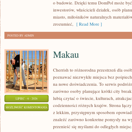
o budowie. Dzięki temu DomPol może być
inwestorów, właścicieli działek, osób pla
miasto, miłośników naturalnych materiałów
zrozumieć,
[ Read More ]
POSTED BY ADMIN
Makau
Cherrish to różnorodna przestrzeń dla osób
poznawać niezwykłe miejsca bez pośpiechu
na nowe doświadczenia. To serwis podróżn
zarówno osoby planujące krótki city break,
lubią czytać o świecie, kulturach, atrakcjac
LIPIEC - 6 - 2026
codzienności różnych krajów. Strona łącz
MAKAU
MOŻLIWOŚĆ KOMENTOWANIA
z lekkim, przystępnym sposobem opowiada
ZOSTAŁA WYŁĄCZONA
znaleźć zarówno konkretne pomysły na wyj
przenieść się myślami do odległych miejsc