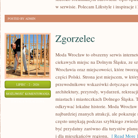
w serwisie. Polecam Lifestyle i inspiracje 
POSTED BY ADMIN
Zgorzelec
Moda Wrocław to obszerny serwis intern
ciekawych miejsc na Dolnym Śląsku, ze 
Wrocławia oraz miejscowości, które tworz
części Polski. Strona jest miejscem, w kt
przewodnikowe wskazówki dotyczące zwiedz
LIPIEC - 2 - 2026
architektury, przyrody, wydarzeń, rekreac
ZGORZELEC
MOŻLIWOŚĆ KOMENTOWANIA
miastach i miasteczkach Dolnego Śląska. To
ZOSTAŁA WYŁĄCZONA
odkrywać lokalne historie. Moda Wrocław 
najbardziej znanych atrakcji, ale pokazuje 
często umykają podczas szybkiego zwiedz
być przydatny zarówno dla turystów plan
i dla mieszkańców regionu,
[ Read More 