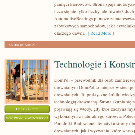
pamięci kierowców. Strona spaja motoryzac
CZASÓW
liczą się nie tylko liczby, ale również du
AutomotiveBearings.pl może zainteresować
zabytkowych samochodów, jak i czytelnik
dlaczego dawna
[ Read More ]
POSTED BY ADMIN
Technologie i Konst
DomPol – przewodnik dla osób zaintere
drewnianym DomPol to miejsce w sieci p
drewnianych. To praktyczne źródło wiedzy d
technologią drewnianą. Strona skupia się 
pojawiają się wtedy, gdy ktoś zaczyna my
LIPIEC - 8 - 2026
wykonanym z naturalnego surowca. Poleca
TECHNOLOGIE
MOŻLIWOŚĆ KOMENTOWANIA
Poradniki Budowlane. Tematyka strony o
I
ZOSTAŁA WYŁĄCZONA
drewnianych, jak i wyzwania, które warto
KONSTRUKCJE