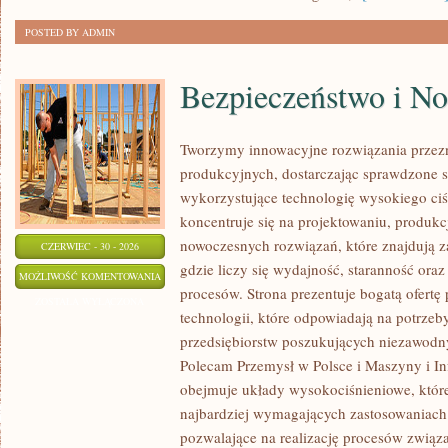
POSTED BY ADMIN
Bezpieczeństwo i N
Tworzymy innowacyjne rozwiązania przez
produkcyjnych, dostarczając sprawdzone 
wykorzystujące technologię wysokiego ciś
koncentruje się na projektowaniu, produkc
nowoczesnych rozwiązań, które znajdują z
CZERWIEC - 30 - 2026
gdzie liczy się wydajność, staranność o
BEZPIECZEŃSTWO
MOŻLIWOŚĆ KOMENTOWANIA
procesów. Strona prezentuje bogatą ofertę
I
ZOSTAŁA WYŁĄCZONA
technologii, które odpowiadają na potrze
NORMY
przedsiębiorstw poszukujących niezawodn
Polecam Przemysł w Polsce i Maszyny i Inf
obejmuje układy wysokociśnieniowe, które
najbardziej wymagających zastosowaniac
pozwalające na realizację procesów związ