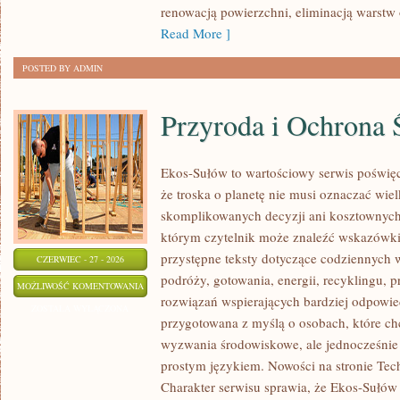
renowacją powierzchni, eliminacją warst
Read More ]
POSTED BY ADMIN
Przyroda i Ochrona 
Ekos-Sułów to wartościowy serwis poświęc
że troska o planetę nie musi oznaczać wie
skomplikowanych decyzji ani kosztownych
którym czytelnik może znaleźć wskazówki
przystępne teksty dotyczące codziennych
CZERWIEC - 27 - 2026
podróży, gotowania, energii, recyklingu, 
PRZYRODA
MOŻLIWOŚĆ KOMENTOWANIA
rozwiązań wspierających bardziej odpowiedz
I
ZOSTAŁA WYŁĄCZONA
przygotowana z myślą o osobach, które ch
OCHRONA
wyzwania środowiskowe, ale jednocześnie 
ŚRODOWISKA
prostym językiem. Nowości na stronie Tech
Charakter serwisu sprawia, że Ekos-Sułów