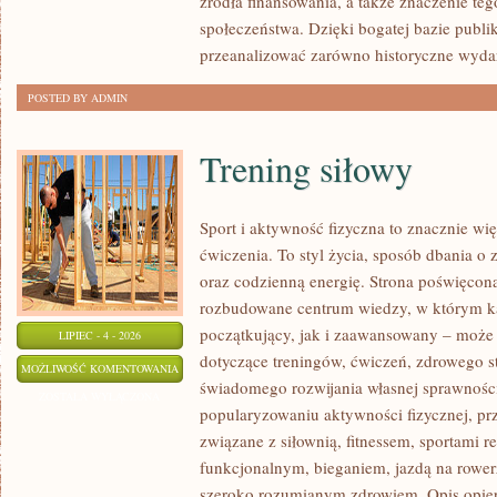
źródła finansowania, a także znaczenie teg
społeczeństwa. Dzięki bogatej bazie publi
przeanalizować zarówno historyczne wydar
POSTED BY ADMIN
Trening siłowy
Sport i aktywność fizyczna to znacznie wię
ćwiczenia. To styl życia, sposób dbania o
oraz codzienną energię. Strona poświęcona
rozbudowane centrum wiedzy, w którym k
początkujący, jak i zaawansowany – może 
LIPIEC - 4 - 2026
dotyczące treningów, ćwiczeń, zdrowego st
TRENING
MOŻLIWOŚĆ KOMENTOWANIA
świadomego rozwijania własnej sprawności
SIŁOWY
ZOSTAŁA WYŁĄCZONA
popularyzowaniu aktywności fizycznej, pr
związane z siłownią, fitnessem, sportami r
funkcjonalnym, bieganiem, jazdą na rowerz
szeroko rozumianym zdrowiem. Opis opier