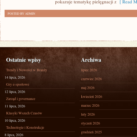
pokazuje tematykę pielęgnacji z
[ Read M
POSTED BY ADMIN
Ostatnie wpisy
Archiwa
Trendy i Nowości w Branży
lipiec 2026
14 lipca, 2026
czerwiec 2026
Gry e-sportowe
maj 2026
12 lipca, 2026
kwiecień 2026
Zarząd i governance
marzec 2026
11 lipca, 2026
Klasyki Wszech Czasów
luty 2026
10 lipca, 2026
styczeń 2026
Technologie i Konstrukcje
grudzień 2025
8 lipca, 2026