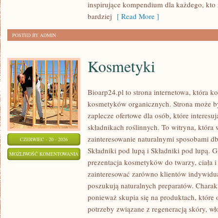
inspirujące kompendium dla każdego, kto z
bardziej
[ Read More ]
POSTED BY ADMIN
Kosmetyki
Bioarp24.pl to strona internetowa, która k
kosmetyków organicznych. Strona może b
zaplecze ofertowe dla osób, które interes
składnikach roślinnych. To witryna, która 
zainteresowanie naturalnymi sposobami d
CZERWIEC - 20 - 2026
Składniki pod lupą i Składniki pod lupą.
KOSMETYKI
MOŻLIWOŚĆ KOMENTOWANIA
prezentacja kosmetyków do twarzy, ciała 
ZOSTAŁA WYŁĄCZONA
zainteresować zarówno klientów indywidual
poszukują naturalnych preparatów. Charakte
ponieważ skupia się na produktach, które
potrzeby związane z regeneracją skóry, wł