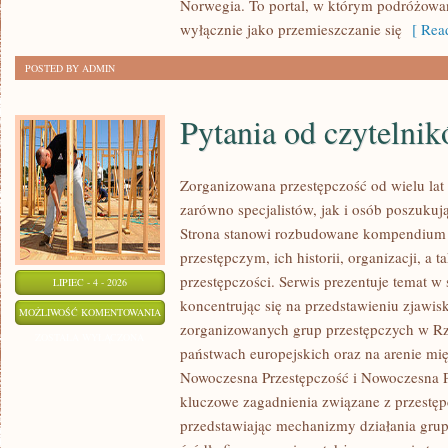
Norwegia. To portal, w którym podróżowan
wyłącznie jako przemieszczanie się
[ Read
POSTED BY ADMIN
Pytania od czytelni
Zorganizowana przestępczość od wielu lat
zarówno specjalistów, jak i osób poszukują
Strona stanowi rozbudowane kompendium 
przestępczym, ich historii, organizacji, 
przestępczości. Serwis prezentuje temat w
LIPIEC - 4 - 2026
koncentrując się na przedstawieniu zjawis
PYTANIA
MOŻLIWOŚĆ KOMENTOWANIA
zorganizowanych grup przestępczych w Rze
OD
ZOSTAŁA WYŁĄCZONA
państwach europejskich oraz na arenie m
CZYTELNIKÓW
Nowoczesna Przestępczość i Nowoczesna Pr
kluczowe zagadnienia związane z przestęp
przedstawiając mechanizmy działania grup 