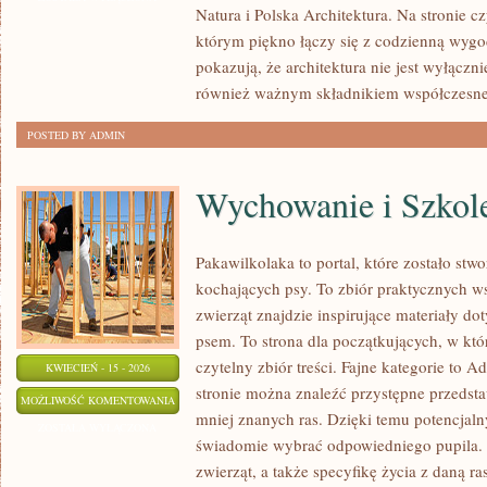
Natura i Polska Architektura. Na stronie cz
którym piękno łączy się z codzienną wygo
pokazują, że architektura nie jest wyłączni
również ważnym składnikiem współczesnej
POSTED BY ADMIN
Wychowanie i Szkol
Pakawilkolaka to portal, które zostało st
kochających psy. To zbiór praktycznych 
zwierząt znajdzie inspirujące materiały do
psem. To strona dla początkujących, w któ
czytelny zbiór treści. Fajne kategorie to 
KWIECIEŃ - 15 - 2026
stronie można znaleźć przystępne przedsta
WYCHOWANIE
MOŻLIWOŚĆ KOMENTOWANIA
mniej znanych ras. Dzięki temu potencjal
I
ZOSTAŁA WYŁĄCZONA
świadomie wybrać odpowiedniego pupila.
SZKOLENIE
zwierząt, a także specyfikę życia z daną r