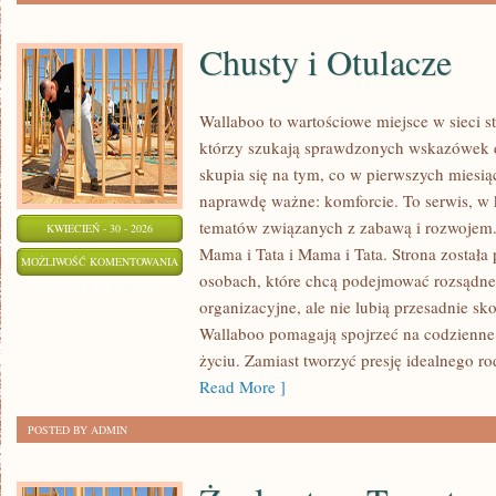
Chusty i Otulacze
Wallaboo to wartościowe miejsce w sieci 
którzy szukają sprawdzonych wskazówek 
skupia się na tym, co w pierwszych miesiąc
naprawdę ważne: komforcie. To serwis, w
tematów związanych z zabawą i rozwojem. 
KWIECIEŃ - 30 - 2026
Mama i Tata i Mama i Tata. Strona została
CHUSTY
MOŻLIWOŚĆ KOMENTOWANIA
osobach, które chcą podejmować rozsądne
I
ZOSTAŁA WYŁĄCZONA
organizacyjne, ale nie lubią przesadnie s
OTULACZE
Wallaboo pomagają spojrzeć na codzienne 
życiu. Zamiast tworzyć presję idealnego r
Read More ]
POSTED BY ADMIN