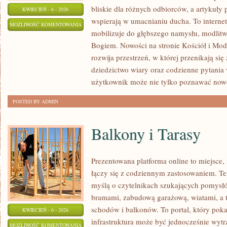
bliskie dla różnych odbiorców, a artykuły 
KWIECIEŃ - 6 - 2026
wspierają w umacnianiu ducha. To intern
BIBLIA
MOŻLIWOŚĆ KOMENTOWANIA
mobilizuje do głębszego namysłu, modlitw
W
ZOSTAŁA WYŁĄCZONA
Bogiem. Nowości na stronie Kościół i Mod
ŻYCIU
rozwija przestrzeń, w której przenikają się 
WIERZĄCEGO
dziedzictwo wiary oraz codzienne pytania
użytkownik może nie tylko poznawać now
POSTED BY ADMIN
Balkony i Tarasy
Prezentowana platforma online to miejsce
łączy się z codziennym zastosowaniem. Te
myślą o czytelnikach szukających pomysł
bramami, zabudową garażową, wiatami, a 
schodów i balkonów. To portal, który pok
KWIECIEŃ - 6 - 2026
infrastruktura może być jednocześnie wytr
BALKONY
MOŻLIWOŚĆ KOMENTOWANIA