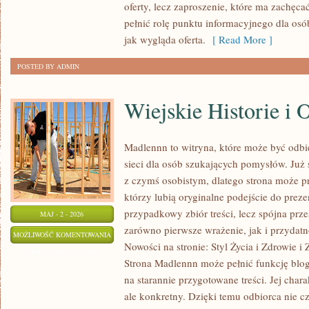
oferty, lecz zaproszenie, które ma zachęc
pełnić rolę punktu informacyjnego dla osó
jak wygląda oferta.
[ Read More ]
POSTED BY ADMIN
Wiejskie Historie i 
Madlennn to witryna, które może być odb
sieci dla osób szukających pomysłów. Już
z czymś osobistym, dlatego strona może 
którzy lubią oryginalne podejście do preze
przypadkowy zbiór treści, lecz spójna prze
MAJ - 2 - 2026
zarówno pierwsze wrażenie, jak i przydat
WIEJSKIE
MOŻLIWOŚĆ KOMENTOWANIA
Nowości na stronie: Styl Życia i Zdrowie i
HISTORIE
ZOSTAŁA WYŁĄCZONA
Strona Madlennn może pełnić funkcję blog
I
na starannie przygotowane treści. Jej char
OPOWIEŚCI
ale konkretny. Dzięki temu odbiorca nie c