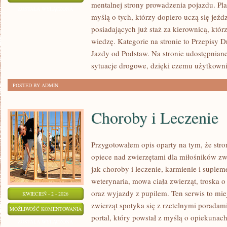
mentalnej strony prowadzenia pojazdu. Pla
MITY
ZOSTAŁA WYŁĄCZONA
myślą o tych, którzy dopiero uczą się jeźd
I
posiadających już staż za kierownicą, któ
FAKTY
wiedzę. Kategorie na stronie to Przepisy 
Jazdy od Podstaw. Na stronie udostępniane
sytuacje drogowe, dzięki czemu użytkown
POSTED BY ADMIN
Choroby i Leczenie
Przygotowałem opis oparty na tym, że stro
opiece nad zwierzętami dla miłośników zwi
jak choroby i leczenie, karmienie i suple
weterynaria, mowa ciała zwierząt, troska 
oraz wyjazdy z pupilem. Ten serwis to mie
KWIECIEŃ - 2 - 2026
zwierząt spotyka się z rzetelnymi poradam
CHOROBY
MOŻLIWOŚĆ KOMENTOWANIA
portal, który powstał z myślą o opiekunac
I
ZOSTAŁA WYŁĄCZONA