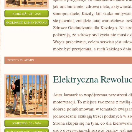
jak odchudzanie, zdrowa dieta, aktywność 
samopoczucie. Każdy, kto szuka motywacji, 
KWIECIEŃ - 21 - 2026
się pewniej, znajdzie tutaj wartościowe tre
ZDROWY
MOŻLIWOŚĆ KOMENTOWANIA
Zdrowe Odchudzanie dla Każdego. Na stron
STYL
ZOSTAŁA WYŁĄCZONA
pokazują, że zdrowy styl życia nie musi o
ŻYCIA
Wręcz przeciwnie, celem serwisu jest udow
może być przyjemna, a ruch każdego dni
POSTED BY ADMIN
Elektryczna Rewoluc
Auto Jarmark to współczesna przestrzeń dl
motoryzacji. To miejsce tworzone z myślą 
dobrze poinformowani w tematach związan
jednocześnie szukają treści podanych w z
Strona skupia się na tym, co dla kierowcó
KWIECIEŃ - 20 - 2026
osób obserwujących rozwój branży jest na
ELEKTRYCZNA