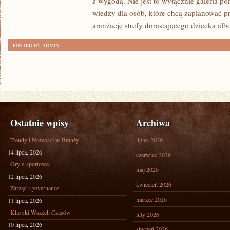
z wygodą. Nie jest to wyłącznie galeria p
wiedzy dla osób, które chcą zaplanować pr
aranżację strefy dorastającego dziecka alb
POSTED BY ADMIN
Ostatnie wpisy
Archiwa
Trendy i Nowości w Branży
lipiec 2026
14 lipca, 2026
czerwiec 2026
Gry e-sportowe
maj 2026
12 lipca, 2026
kwiecień 2026
Zarząd i governance
marzec 2026
11 lipca, 2026
Klasyki Wszech Czasów
luty 2026
10 lipca, 2026
styczeń 2026