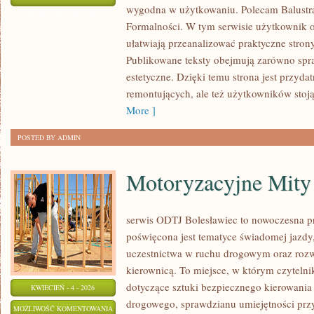
wygodna w użytkowaniu. Polecam Balustrad
I
ZOSTAŁA WYŁĄCZONA
Formalności. W tym serwisie użytkownik od
TARASY
ułatwiają przeanalizować praktyczne stro
Publikowane teksty obejmują zarówno spra
estetyczne. Dzięki temu strona jest przydat
remontujących, ale też użytkowników sto
More ]
POSTED BY ADMIN
Motoryzacyjne Mity 
serwis ODTJ Bolesławiec to nowoczesna pr
poświęcona jest tematyce świadomej jazdy
uczestnictwa w ruchu drogowym oraz rozw
kierownicą. To miejsce, w którym czytelni
dotyczące sztuki bezpiecznego kierowania
KWIECIEŃ - 4 - 2026
drogowego, sprawdzianu umiejętności przy
MOTORYZACYJNE
MOŻLIWOŚĆ KOMENTOWANIA