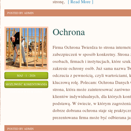
stronę,
[ Read More ]
POSTED BY ADMIN
Ochrona
Firma Ochrona Twierdza to strona internet
zabezpieczeń w sposób konkretny. Strona 
osobach, firmach i instytucjach, które szu
zakresie ochrony osób. Już sama nazwa T
odczucia z pewnością, czyli wartościami,
MAJ - 1 - 2026
kluczową rolę. Polecam: Ochrona Danych
OCHRONA
MOŻLIWOŚĆ KOMENTOWANIA
strona, która może zainteresować zarówno
ZOSTAŁA WYŁĄCZONA
klientów indywidualnych, dla których kontr
podstawą. W świecie, w którym zagrożenia
dobrze dobrana ochrona staje się praktyc
prezentowana firma może być odbierana jak
POSTED BY ADMIN