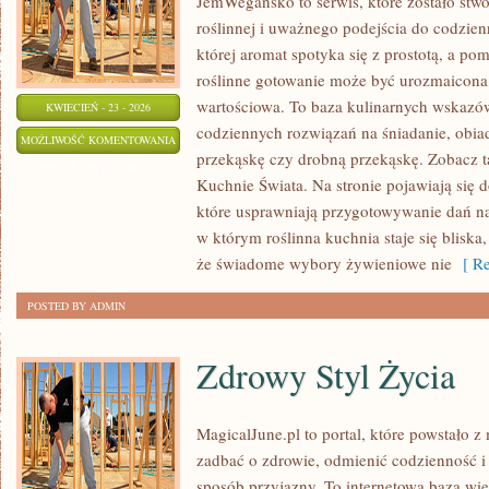
JemWegańsko to serwis, które zostało stwo
roślinnej i uważnego podejścia do codzien
której aromat spotyka się z prostotą, a po
roślinne gotowanie może być urozmaicona,
wartościowa. To baza kulinarnych wskazów
KWIECIEŃ - 23 - 2026
codziennych rozwiązań na śniadanie, obiad
BEZ
MOŻLIWOŚĆ KOMENTOWANIA
przekąskę czy drobną przekąskę. Zobacz ta
CUKRU
ZOSTAŁA WYŁĄCZONA
Kuchnie Świata. Na stronie pojawiają się 
I
które usprawniają przygotowywanie dań na 
FIT
w którym roślinna kuchnia staje się bliska
że świadome wybory żywieniowe nie
[ Re
POSTED BY ADMIN
Zdrowy Styl Życia
MagicalJune.pl to portal, które powstało z
zadbać o zdrowie, odmienić codzienność i
sposób przyjazny. To internetowa baza w