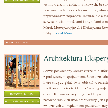
MOŻLIWOŚĆ KOMENTOWANIA
technologiach, trendach rynkowych, bezpie
REWOLUCJA
ZOSTAŁA WYŁĄCZONA
porównaniach oraz codziennych zagadnie
użytkowaniem pojazdów. Inspiracją dla tego
serwisu z wiadomościami i artykułami o mo
Marek Motoryzacyjnych i Elektryczna Rewol
lubią
[ Read More ]
POSTED BY ADMIN
Architektura Eksper
Serwis poświęcony architekturze to platfo
z praktycznym spojrzeniem. Strona został
które chcą zgłębiać świat obiektów, przest
użytkowych, a także kierunków wpływający
dzień. To nowoczesny blog, na którym moż
KWIECIEŃ - 16 - 2026
zarówno wielkich ikon architektury, jak i
ARCHITEKTURA
MOŻLIWOŚĆ KOMENTOWANIA
związanych z urządzaniem przestrzeni uży
EKSPERYMENTALNA
ZOSTAŁA WYŁĄCZONA