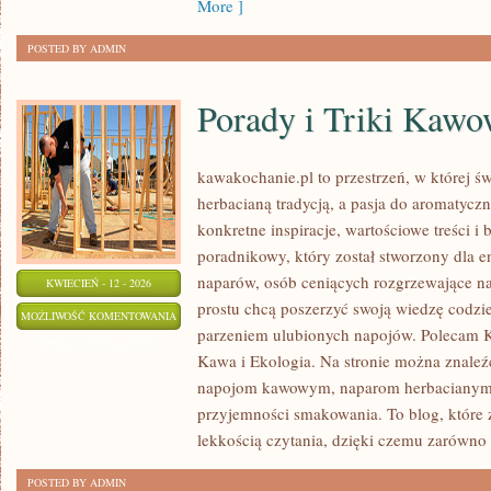
More ]
POSTED BY ADMIN
Porady i Triki Kawo
kawakochanie.pl to przestrzeń, w której św
herbacianą tradycją, a pasja do aromatycz
konkretne inspiracje, wartościowe treści i 
poradnikowy, który został stworzony dla 
naparów, osób ceniących rozgrzewające nap
KWIECIEŃ - 12 - 2026
prostu chcą poszerzyć swoją wiedzę codzi
PORADY
MOŻLIWOŚĆ KOMENTOWANIA
parzeniem ulubionych napojów. Polecam Ka
I
ZOSTAŁA WYŁĄCZONA
Kawa i Ekologia. Na stronie można znaleź
TRIKI
napojom kawowym, naparom herbacianym, a
KAWOWE
przyjemności smakowania. To blog, które 
lekkością czytania, dzięki czemu zarówno
POSTED BY ADMIN