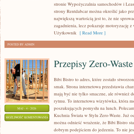
stronie Wypożyczalnia samochodów i Leasi
strony Rentdabcar można określić jako prz
największą wartością jest to, że nie sprow
zagadnienia, lecz pokazuje motoryzację z 
Użytkownik
[ Read More ]
POSTED BY ADMIN
Przepisy Zero-Waste
Bibi Bistro to adres, które zostało stworz
smak. Strona internetowa przedstawia char
mają być nie tylko smaczne, ale również
rytmu. To internetowa wizytówka, która m
poszukujących pomysłu na lunch. Polecam
MAJ - 4 - 2026
Kuchnia Świata w Stylu Zero-Waste. Już o
PRZEPISY
MOŻLIWOŚĆ KOMENTOWANIA
można odnieść wrażenie, że Bibi Bistro st
ZERO-
ZOSTAŁA WYŁĄCZONA
dobrym podejściem do jedzenia. To nie je
WASTE