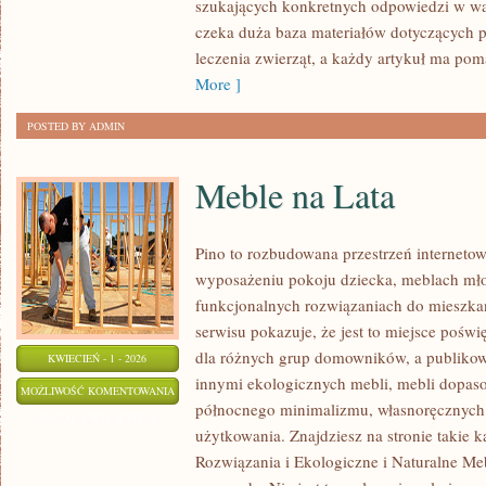
szukających konkretnych odpowiedzi w w
LECZENIE
czeka duża baza materiałów dotyczących pro
leczenia zwierząt, a każdy artykuł ma p
More ]
POSTED BY ADMIN
Meble na Lata
Pino to rozbudowana przestrzeń internetow
wyposażeniu pokoju dziecka, meblach mł
funkcjonalnych rozwiązaniach do mieszka
serwisu pokazuje, że jest to miejsce poś
dla różnych grup domowników, a publikow
KWIECIEŃ - 1 - 2026
innymi ekologicznych mebli, mebli dopaso
MEBLE
MOŻLIWOŚĆ KOMENTOWANIA
północnego minimalizmu, własnoręcznych
NA
ZOSTAŁA WYŁĄCZONA
użytkowania. Znajdziesz na stronie takie k
LATA
Rozwiązania i Ekologiczne i Naturalne Meb