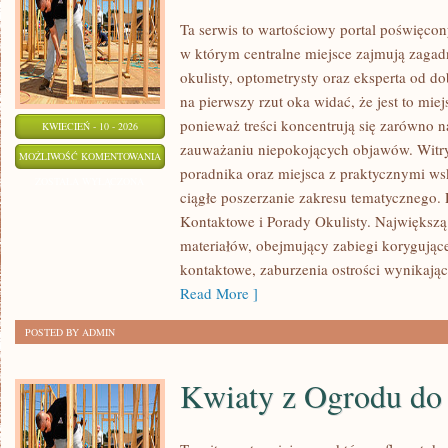
Ta serwis to wartościowy portal poświęcon
w którym centralne miejsce zajmują zagad
okulisty, optometrysty oraz eksperta od d
na pierwszy rzut oka widać, że jest to mie
ponieważ treści koncentrują się zarówno na
KWIECIEŃ - 10 - 2026
zauważaniu niepokojących objawów. Witry
OKULARY
MOŻLIWOŚĆ KOMENTOWANIA
poradnika oraz miejsca z praktycznymi ws
I
ZOSTAŁA WYŁĄCZONA
ciągłe poszerzanie zakresu tematycznego.
SOCZEWKI
Kontaktowe i Porady Okulisty. Największą s
KONTAKTOWE
materiałów, obejmujący zabiegi korygując
kontaktowe, zaburzenia ostrości wynikając
Read More ]
POSTED BY ADMIN
Kwiaty z Ogrodu do