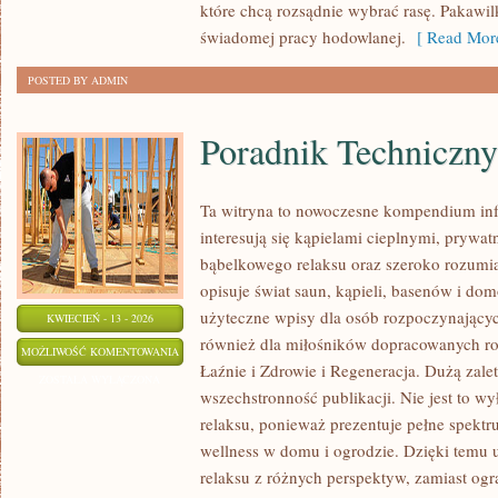
które chcą rozsądnie wybrać rasę. Pakawi
świadomej pracy hodowlanej.
[ Read More
POSTED BY ADMIN
Poradnik Techniczny
Ta witryna to nowoczesne kompendium info
interesują się kąpielami cieplnymi, prywat
bąbelkowego relaksu oraz szeroko rozum
opisuje świat saun, kąpieli, basenów i d
użyteczne wpisy dla osób rozpoczynającyc
KWIECIEŃ - 13 - 2026
również dla miłośników dopracowanych ro
PORADNIK
MOŻLIWOŚĆ KOMENTOWANIA
Łaźnie i Zdrowie i Regeneracja. Dużą zalet
TECHNICZNY
ZOSTAŁA WYŁĄCZONA
wszechstronność publikacji. Nie jest to wy
relaksu, ponieważ prezentuje pełne spekt
wellness w domu i ogrodzie. Dzięki temu 
relaksu z różnych perspektyw, zamiast ogra