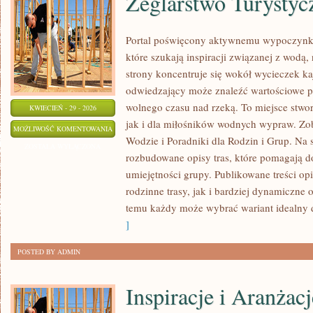
Żeglarstwo Turystyc
Portal poświęcony aktywnemu wypoczynko
które szukają inspiracji związanej z wodą
strony koncentruje się wokół wycieczek k
odwiedzający może znaleźć wartościowe p
wolnego czasu nad rzeką. To miejsce stwo
KWIECIEŃ - 29 - 2026
jak i dla miłośników wodnych wypraw. Zo
ŻEGLARSTWO
MOŻLIWOŚĆ KOMENTOWANIA
Wodzie i Poradniki dla Rodzin i Grup. Na 
TURYSTYCZNE
ZOSTAŁA WYŁĄCZONA
rozbudowane opisy tras, które pomagają 
umiejętności grupy. Publikowane treści o
rodzinne trasy, jak i bardziej dynamiczne 
temu każdy może wybrać wariant idealny 
]
POSTED BY ADMIN
Inspiracje i Aranżacj