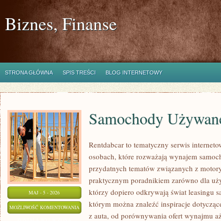
Biznes, Finanse
STRONA GŁÓWNA
SPIS TREŚCI
BLOG INTERNETOWY
Samochody Używan
Rentdabcar to tematyczny serwis internet
osobach, które rozważają wynajem samoch
przydatnych tematów związanych z motory
praktycznym poradnikiem zarówno dla użyt
którzy dopiero odkrywają świat leasingu 
MAJ - 5 - 2026
którym można znaleźć inspiracje dotycząc
SAMOCHODY
MOŻLIWOŚĆ KOMENTOWANIA
z auta, od porównywania ofert wynajmu a
UŻYWANE
ZOSTAŁA WYŁĄCZONA