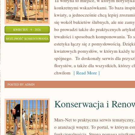
Ta witryna to miejsce, w którym florystyka 
konkretnymi wskazówkami. To baza inspira
kwiaty, a jednocześnie chcą lepiej zrozumi
się wokół bukietów ślubnych, ale nie zamy
bo prowadzi także do praktycznych artykuł
KWIECIEŃ - 9 - 2026
trwałości i sposobach komponowania. To st
KWIATY
MOŻLIWOŚĆ KOMENTOWANIA
estetyka łączy się z pomysłowością. Dzięki
Z
ZOSTAŁA WYŁĄCZONA
kwiatowych pomysłów, w którym każdy te
OGRODU
spójnego. To doskonały serwis dla przysz
DO
florystów, a także dla wszystkich, którzy
BUKIETU
chwilom
[ Read More ]
POSTED BY ADMIN
Konserwacja i Reno
Mars-Net to praktyczna serwis tematyczny,
o aranżacji wnętrz. To portal, w którym est
funkcjonalnością. Strona pomaga użytko