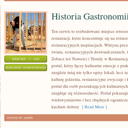
Historia Gastronomi
Ten serwis to rozbudowane miejsce stworz
restauracji, które koncentruje się na różn
restauracyjnych inspiracjach. Witryna pre
świata, restauracyjnych doświadczeniach, t
Zobacz też Nowości i Trendy w Restauracj
KWIECIEŃ - 11 - 2026
portal, który łączy kulinarne emocje z pr
HISTORIA
MOŻLIWOŚĆ KOMENTOWANIA
znajdzie tutaj nie tylko opisy lokali, lecz 
GASTRONOMII
ZOSTAŁA WYŁĄCZONA
kulturę jedzenia, restauracyjne zwyczaje i
portal dla osób poszukujących kulinarnych 
znajduje się różnorodność. Portal pokazuj
wielowymiarowo i bez zbędnych ogranicze
kuchnie dobrze
[ Read More ]
POSTED BY ADMIN