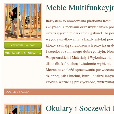
Meble Multifunkcyj
Italsystem to nowoczesna platforma treści, 
związanej z meblami oraz użytecznych po
urządzających mieszkanie i gabinet. To port
wygodą użytkowania, a każdy artykuł pows
którzy szukają sprawdzonych rozwiązań d
KWIECIEŃ - 10 - 2026
i szeroko rozumianego dobrego stylu. Now
MEBLE
MOŻLIWOŚĆ KOMENTOWANIA
Wnętrzarskich i Materiały i Wykończenia. 
MULTIFUNKCYJNE
ZOSTAŁA WYŁĄCZONA
dla osób, które chcą świadomie wybierać
Można tu znaleźć opracowania poświęcone
dziennej, jak i kuchni, biuru, a także i
których ważne są praktyczność, wytrzymał
POSTED BY ADMIN
Okulary i Soczewki