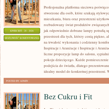
Profesjonalna platforma sieciowa poświęco
stworzone dla osób, które szukają stylowyc
mieszkania, biura oraz przestrzeni użytko
rozbudowany świat produktów związanych 
jak odpowiednio dobrane lampy potrafią u
KWIECIEŃ - 28 - 2026
przestrzeń dla tych, którzy cenią piękno, 
INSPIRACJE
MOŻLIWOŚĆ KOMENTOWANIA
na trwałość wykonania i codzienny komfor
I
ZOSTAŁA WYŁĄCZONA
Inspiracje i Aranżacje i Inspiracje i Aranż
ARANŻACJE
liczne propozycje lamp do salonu, sypialni,
pokoju dziecięcego. Każde pomieszczeni
podejścia do światła, dlatego prezentowa
idealny model do konkretnej przestrzeni. 
POSTED BY ADMIN
Bez Cukru i Fit