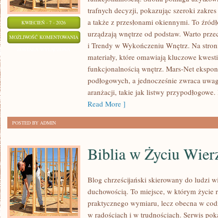
trafnych decyzji, pokazując szeroki zakre
a także z przesłonami okiennymi. To źródło
KWIECIEŃ - 7 - 2026
urządzają wnętrze od podstaw. Warto przec
KONSERWACJA
MOŻLIWOŚĆ KOMENTOWANIA
i Trendy w Wykończeniu Wnętrz. Na stron
I
ZOSTAŁA WYŁĄCZONA
materiały, które omawiają kluczowe kwesti
RENOWACJA
funkcjonalnością wnętrz. Mars-Net ekspon
podłogowych, a jednocześnie zwraca uwag
aranżacji, takie jak listwy przypodłogowe
Read More ]
POSTED BY ADMIN
Biblia w Życiu Wier
Blog chrześcijański skierowany do ludzi wi
duchowością. To miejsce, w którym życie r
praktycznego wymiaru, lecz obecna w codz
w radościach i w trudnościach. Serwis pok