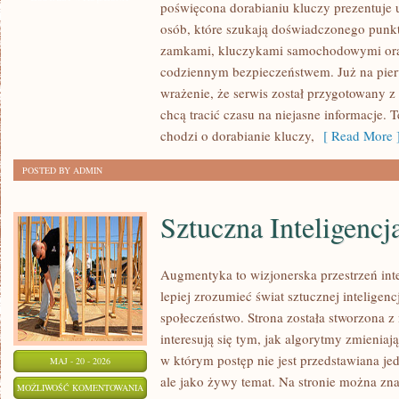
poświęcona dorabianiu kluczy prezentuje 
ELEKTRONIKA
osób, które szukają doświadczonego punkt
OCHRONNA
zamkami, kluczykami samochodowymi ora
codziennym bezpieczeństwem. Już na pier
wrażenie, że serwis został przygotowany z 
chcą tracić czasu na niejasne informacje. T
chodzi o dorabianie kluczy,
[ Read More 
POSTED BY ADMIN
Sztuczna Inteligencj
Augmentyka to wizjonerska przestrzeń inte
lepiej zrozumieć świat sztucznej inteligen
społeczeństwo. Strona została stworzona z
interesują się tym, jak algorytmy zmieniaj
w którym postęp nie jest przedstawiana je
MAJ - 20 - 2026
ale jako żywy temat. Na stronie można zn
SZTUCZNA
MOŻLIWOŚĆ KOMENTOWANIA