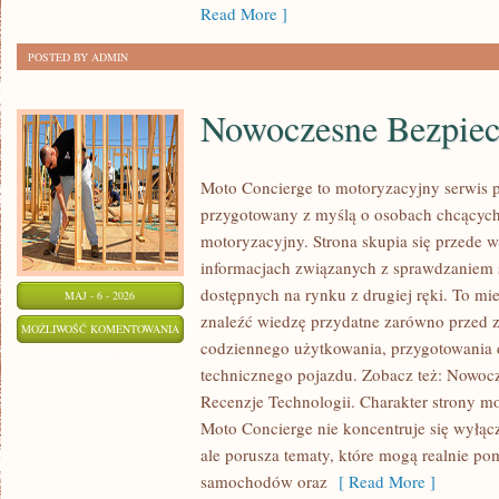
Read More ]
POSTED BY ADMIN
Nowoczesne Bezpiec
Moto Concierge to motoryzacyjny serwis p
przygotowany z myślą o osobach chcących
motoryzacyjny. Strona skupia się przede 
informacjach związanych z sprawdzaniem
dostępnych na rynku z drugiej ręki. To mi
MAJ - 6 - 2026
znaleźć wiedzę przydatne zarówno przed z
NOWOCZESNE
MOŻLIWOŚĆ KOMENTOWANIA
codziennego użytkowania, przygotowania 
BEZPIECZEŃSTWO
ZOSTAŁA WYŁĄCZONA
technicznego pojazdu. Zobacz też: Nowocz
Recenzje Technologii. Charakter strony m
Moto Concierge nie koncentruje się wyłąc
ale porusza tematy, które mogą realnie p
samochodów oraz
[ Read More ]