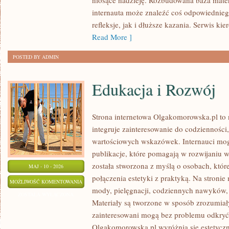
niosące nadzieję. Rozbudowana baza mater
internauta może znaleźć coś odpowiedniego
refleksje, jak i dłuższe kazania. Serwis k
Read More ]
POSTED BY ADMIN
Edukacja i Rozwój
Strona internetowa Olgakomorowska.pl to 
integruje zainteresowanie do codzienności, 
wartościowych wskazówek. Internauci mog
publikacje, które pomagają w rozwijaniu 
została stworzona z myślą o osobach, któr
MAJ - 10 - 2026
połączenia estetyki z praktyką. Na stronie
EDUKACJA
MOŻLIWOŚĆ KOMENTOWANIA
mody, pielęgnacji, codziennych nawyków, a
I
ZOSTAŁA WYŁĄCZONA
Materiały są tworzone w sposób zrozumiał
ROZWÓJ
zainteresowani mogą bez problemu odkryć 
Olgakomorowska.pl wyróżnia się estetyczn