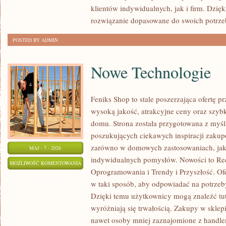
klientów indywidualnych, jak i firm. Dzię
rozwiązanie dopasowane do swoich potrze
POSTED BY ADMIN
Nowe Technologie
Feniks Shop to stale poszerzająca ofertę pr
wysoką jakość, atrakcyjne ceny oraz szyb
domu. Strona została przygotowana z myś
poszukujących ciekawych inspiracji zakup
zarówno w domowych zastosowaniach, jak i
MAJ - 7 - 2026
indywidualnych pomysłów. Nowości to Rec
NOWE
MOŻLIWOŚĆ KOMENTOWANIA
Oprogramowania i Trendy i Przyszłość. Of
TECHNOLOGIE
ZOSTAŁA WYŁĄCZONA
w taki sposób, aby odpowiadać na potrzeb
Dzięki temu użytkownicy mogą znaleźć tut
wyróżniają się trwałością. Zakupy w sklepie
nawet osoby mniej zaznajomione z handl