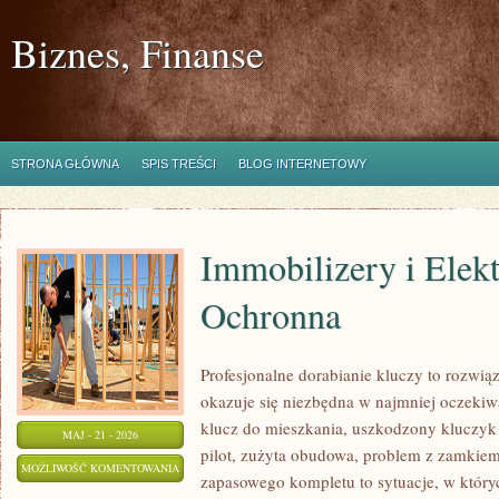
Biznes, Finanse
STRONA GŁÓWNA
SPIS TREŚCI
BLOG INTERNETOWY
Immobilizery i Elek
Ochronna
Profesjonalne dorabianie kluczy to rozwiąz
okazuje się niezbędna w najmniej oczek
klucz do mieszkania, uszkodzony kluczyk
MAJ - 21 - 2026
pilot, zużyta obudowa, problem z zamkie
IMMOBILIZERY
MOŻLIWOŚĆ KOMENTOWANIA
zapasowego kompletu to sytuacje, w któryc
I
ZOSTAŁA WYŁĄCZONA