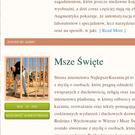
zagadnieniom, które jeszcze niedawno koj
INTELIGENCJA
ZOSTAŁA WYŁĄCZONA
wyobraźni, a dziś coraz częściej stają się
W
Augmentyka pokazuje, że automatyzacja ni
PRAKTYCE
laboratoriów i specjalistów, lecz narzędz
oraz na sposób, w jaki
[ Read More ]
POSTED BY ADMIN
Msze Święte
Strona internetowa NajlepszeKazania.pl t
z myślą o osobach, które pragną odnaleźć 
związanych z duchowością, religią oraz z
internetowa platforma, w której odbiorcy 
kazania, rozważania oraz teksty pomagają
MAJ - 10 - 2026
codziennych wydarzeń i duchowych doświad
MSZE
MOŻLIWOŚĆ KOMENTOWANIA
Rodzina i Wychowanie w Wierze i Msze Św
ŚWIĘTE
ZOSTAŁA WYŁĄCZONA
zostało stworzone z myślą o osobach, które