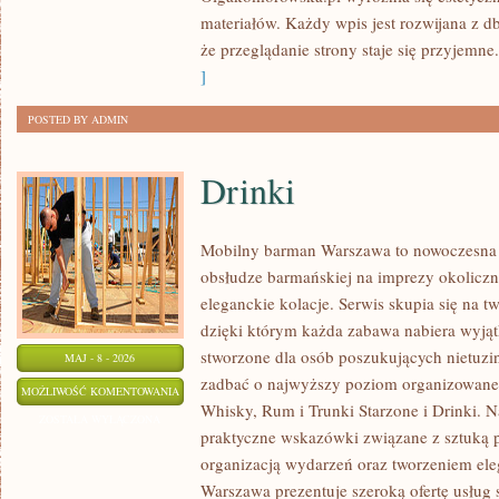
materiałów. Każdy wpis jest rozwijana z db
że przeglądanie strony staje się przyjemne.
]
POSTED BY ADMIN
Drinki
Mobilny barman Warszawa to nowoczesna 
obsłudze barmańskiej na imprezy okoliczno
eleganckie kolacje. Serwis skupia się na t
dzięki którym każda zabawa nabiera wyjąt
stworzone dla osób poszukujących nietuzi
MAJ - 8 - 2026
zadbać o najwyższy poziom organizowane
DRINKI
MOŻLIWOŚĆ KOMENTOWANIA
Whisky, Rum i Trunki Starzone i Drinki. N
ZOSTAŁA WYŁĄCZONA
praktyczne wskazówki związane z sztuką p
organizacją wydarzeń oraz tworzeniem el
Warszawa prezentuje szeroką ofertę usług