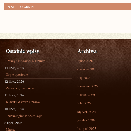
POSTED BY ADMIN
Ostatnie wpisy
Archiwa
Trendy i Nowości w Branży
lipiec 2026
14 lipca, 2026
czerwiec 2026
Gry e-sportowe
maj 2026
12 lipca, 2026
kwiecień 2026
Zarząd i governance
marzec 2026
11 lipca, 2026
Klasyki Wszech Czasów
luty 2026
10 lipca, 2026
styczeń 2026
Technologie i Konstrukcje
grudzień 2025
8 lipca, 2026
listopad 2025
Makau