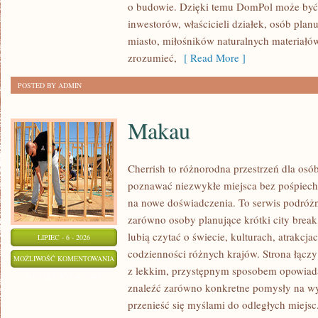
o budowie. Dzięki temu DomPol może być
inwestorów, właścicieli działek, osób pla
miasto, miłośników naturalnych materiałów
zrozumieć,
[ Read More ]
POSTED BY ADMIN
Makau
Cherrish to różnorodna przestrzeń dla osób
poznawać niezwykłe miejsca bez pośpiechu
na nowe doświadczenia. To serwis podróżn
zarówno osoby planujące krótki city break,
lubią czytać o świecie, kulturach, atrakcjac
LIPIEC - 6 - 2026
codzienności różnych krajów. Strona łącz
MAKAU
MOŻLIWOŚĆ KOMENTOWANIA
z lekkim, przystępnym sposobem opowiada
ZOSTAŁA WYŁĄCZONA
znaleźć zarówno konkretne pomysły na wyj
przenieść się myślami do odległych miejsc