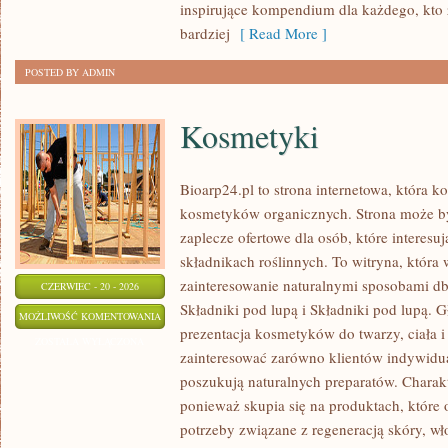
inspirujące kompendium dla każdego, kto z
bardziej
[ Read More ]
POSTED BY ADMIN
Kosmetyki
Bioarp24.pl to strona internetowa, która k
kosmetyków organicznych. Strona może b
zaplecze ofertowe dla osób, które interes
składnikach roślinnych. To witryna, która 
zainteresowanie naturalnymi sposobami d
CZERWIEC - 20 - 2026
Składniki pod lupą i Składniki pod lupą.
KOSMETYKI
MOŻLIWOŚĆ KOMENTOWANIA
prezentacja kosmetyków do twarzy, ciała 
ZOSTAŁA WYŁĄCZONA
zainteresować zarówno klientów indywidual
poszukują naturalnych preparatów. Charakte
ponieważ skupia się na produktach, które
potrzeby związane z regeneracją skóry, wł