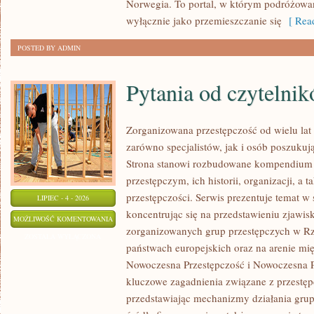
Norwegia. To portal, w którym podróżowan
wyłącznie jako przemieszczanie się
[ Read
POSTED BY ADMIN
Pytania od czytelni
Zorganizowana przestępczość od wielu lat
zarówno specjalistów, jak i osób poszukują
Strona stanowi rozbudowane kompendium 
przestępczym, ich historii, organizacji, 
przestępczości. Serwis prezentuje temat w
LIPIEC - 4 - 2026
koncentrując się na przedstawieniu zjawis
PYTANIA
MOŻLIWOŚĆ KOMENTOWANIA
zorganizowanych grup przestępczych w Rze
OD
ZOSTAŁA WYŁĄCZONA
państwach europejskich oraz na arenie m
CZYTELNIKÓW
Nowoczesna Przestępczość i Nowoczesna Pr
kluczowe zagadnienia związane z przestęp
przedstawiając mechanizmy działania grup 