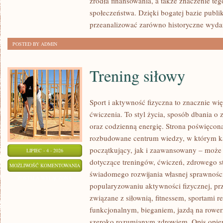
źródła finansowania, a także znaczenie teg
społeczeństwa. Dzięki bogatej bazie publi
przeanalizować zarówno historyczne wydar
POSTED BY ADMIN
Trening siłowy
Sport i aktywność fizyczna to znacznie wię
ćwiczenia. To styl życia, sposób dbania o
oraz codzienną energię. Strona poświęcona
rozbudowane centrum wiedzy, w którym k
początkujący, jak i zaawansowany – może 
LIPIEC - 4 - 2026
dotyczące treningów, ćwiczeń, zdrowego st
TRENING
MOŻLIWOŚĆ KOMENTOWANIA
świadomego rozwijania własnej sprawności
SIŁOWY
ZOSTAŁA WYŁĄCZONA
popularyzowaniu aktywności fizycznej, pr
związane z siłownią, fitnessem, sportami r
funkcjonalnym, bieganiem, jazdą na rowerz
szeroko rozumianym zdrowiem. Opis opier