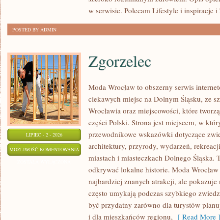
w serwisie. Polecam Lifestyle i inspiracje 
POSTED BY ADMIN
Zgorzelec
Moda Wrocław to obszerny serwis intern
ciekawych miejsc na Dolnym Śląsku, ze 
Wrocławia oraz miejscowości, które tworz
części Polski. Strona jest miejscem, w kt
przewodnikowe wskazówki dotyczące zwiedz
LIPIEC - 2 - 2026
architektury, przyrody, wydarzeń, rekreac
ZGORZELEC
MOŻLIWOŚĆ KOMENTOWANIA
miastach i miasteczkach Dolnego Śląska. To
ZOSTAŁA WYŁĄCZONA
odkrywać lokalne historie. Moda Wrocław 
najbardziej znanych atrakcji, ale pokazuje 
często umykają podczas szybkiego zwiedz
być przydatny zarówno dla turystów plan
i dla mieszkańców regionu,
[ Read More 