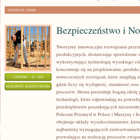
POSTED BY ADMIN
Bezpieczeństwo i N
Tworzymy innowacyjne rozwiązania przez
produkcyjnych, dostarczając sprawdzone 
wykorzystujące technologię wysokiego ciś
koncentruje się na projektowaniu, produkc
nowoczesnych rozwiązań, które znajdują z
CZERWIEC - 30 - 2026
gdzie liczy się wydajność, staranność o
BEZPIECZEŃSTWO
MOŻLIWOŚĆ KOMENTOWANIA
procesów. Strona prezentuje bogatą ofertę
I
ZOSTAŁA WYŁĄCZONA
technologii, które odpowiadają na potrze
NORMY
przedsiębiorstw poszukujących niezawodn
Polecam Przemysł w Polsce i Maszyny i Inf
obejmuje układy wysokociśnieniowe, które
najbardziej wymagających zastosowaniac
pozwalające na realizację procesów związ