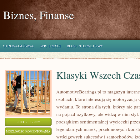
Biznes, Finanse
STRONA GŁÓWNA
SPIS TREŚCI
BLOG INTERNETOWY
Klasyki Wszech Cz
AutomotiveBearings.pl to magazyn intern
osobach, które interesują się motoryzacją
wydaniu. To strona dla tych, którzy nie p
na pojazd użytkowy, ale widzą w nim styl.
początkiem sentimentalnej wycieczki prze
LIPIEC - 10 - 2026
legendarnych marek, przełomowych konstr
KLASYKI
MOŻLIWOŚĆ KOMENTOWANIA
wyścigowych sukcesów i samochodów, które
WSZECH
ZOSTAŁA WYŁĄCZONA