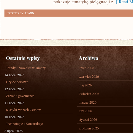
pokazuje tematykę pielęgnacji z
[ Read M
POSTED BY ADMIN
Ostatnie wpisy
Archiwa
Trendy i Nowości w Branży
lipiec 2026
14 lipca, 2026
czerwiec 2026
Gry e-sportowe
maj 2026
12 lipca, 2026
kwiecień 2026
Zarząd i governance
marzec 2026
11 lipca, 2026
Klasyki Wszech Czasów
luty 2026
10 lipca, 2026
styczeń 2026
Technologie i Konstrukcje
grudzień 2025
8 lipca, 2026