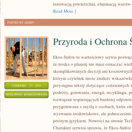
renowacją powierzchni, eliminacją warst
Read More ]
POSTED BY ADMIN
Przyroda i Ochrona 
Ekos-Sułów to wartościowy serwis poświęc
że troska o planetę nie musi oznaczać wie
skomplikowanych decyzji ani kosztownych
którym czytelnik może znaleźć wskazówki
przystępne teksty dotyczące codziennych
CZERWIEC - 27 - 2026
podróży, gotowania, energii, recyklingu, 
PRZYRODA
MOŻLIWOŚĆ KOMENTOWANIA
rozwiązań wspierających bardziej odpowiedz
I
ZOSTAŁA WYŁĄCZONA
przygotowana z myślą o osobach, które ch
OCHRONA
wyzwania środowiskowe, ale jednocześnie 
ŚRODOWISKA
prostym językiem. Nowości na stronie Tech
Charakter serwisu sprawia, że Ekos-Sułów