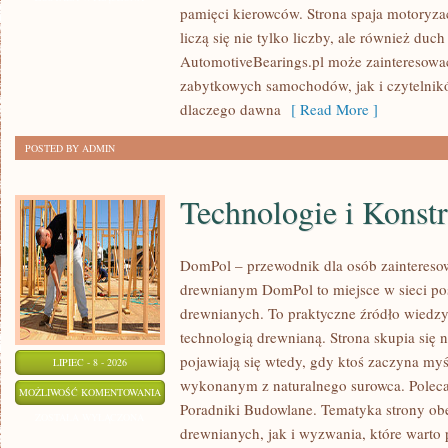
pamięci kierowców. Strona spaja motoryzac
CZASÓW
liczą się nie tylko liczby, ale również du
AutomotiveBearings.pl może zainteresować
zabytkowych samochodów, jak i czytelnik
dlaczego dawna
[ Read More ]
POSTED BY ADMIN
Technologie i Konst
DomPol – przewodnik dla osób zaintere
drewnianym DomPol to miejsce w sieci p
drewnianych. To praktyczne źródło wiedzy d
technologią drewnianą. Strona skupia się 
pojawiają się wtedy, gdy ktoś zaczyna my
LIPIEC - 8 - 2026
wykonanym z naturalnego surowca. Poleca
TECHNOLOGIE
MOŻLIWOŚĆ KOMENTOWANIA
Poradniki Budowlane. Tematyka strony o
I
ZOSTAŁA WYŁĄCZONA
drewnianych, jak i wyzwania, które warto
KONSTRUKCJE