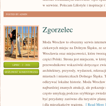
w serwisie. Polecam Lifestyle i inspiracje 
POSTED BY ADMIN
Zgorzelec
Moda Wrocław to obszerny serwis intern
ciekawych miejsc na Dolnym Śląsku, ze 
Wrocławia oraz miejscowości, które tworz
części Polski. Strona jest miejscem, w kt
przewodnikowe wskazówki dotyczące zwiedz
LIPIEC - 2 - 2026
architektury, przyrody, wydarzeń, rekreac
ZGORZELEC
MOŻLIWOŚĆ KOMENTOWANIA
miastach i miasteczkach Dolnego Śląska. To
ZOSTAŁA WYŁĄCZONA
odkrywać lokalne historie. Moda Wrocław 
najbardziej znanych atrakcji, ale pokazuje 
często umykają podczas szybkiego zwiedz
być przydatny zarówno dla turystów plan
i dla mieszkańców regionu,
[ Read More 