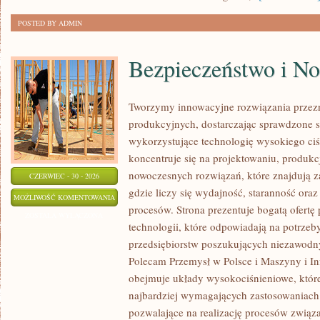
POSTED BY ADMIN
Bezpieczeństwo i N
Tworzymy innowacyjne rozwiązania przez
produkcyjnych, dostarczając sprawdzone 
wykorzystujące technologię wysokiego ciś
koncentruje się na projektowaniu, produkc
nowoczesnych rozwiązań, które znajdują z
CZERWIEC - 30 - 2026
gdzie liczy się wydajność, staranność o
BEZPIECZEŃSTWO
MOŻLIWOŚĆ KOMENTOWANIA
procesów. Strona prezentuje bogatą ofertę
I
ZOSTAŁA WYŁĄCZONA
technologii, które odpowiadają na potrze
NORMY
przedsiębiorstw poszukujących niezawodn
Polecam Przemysł w Polsce i Maszyny i Inf
obejmuje układy wysokociśnieniowe, które
najbardziej wymagających zastosowaniac
pozwalające na realizację procesów związ