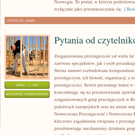
Norwegia. To portal, w którym podróżowan
wyłącznie jako przemieszczanie się
[ Read
POSTED BY ADMIN
Pytania od czytelni
Zorganizowana przestępczość od wielu lat
zarówno specjalistów, jak i osób poszukują
Strona stanowi rozbudowane kompendium 
przestępczym, ich historii, organizacji, 
przestępczości. Serwis prezentuje temat w
LIPIEC - 4 - 2026
koncentrując się na przedstawieniu zjawis
PYTANIA
MOŻLIWOŚĆ KOMENTOWANIA
zorganizowanych grup przestępczych w Rze
OD
ZOSTAŁA WYŁĄCZONA
państwach europejskich oraz na arenie m
CZYTELNIKÓW
Nowoczesna Przestępczość i Nowoczesna Pr
kluczowe zagadnienia związane z przestęp
przedstawiając mechanizmy działania grup 