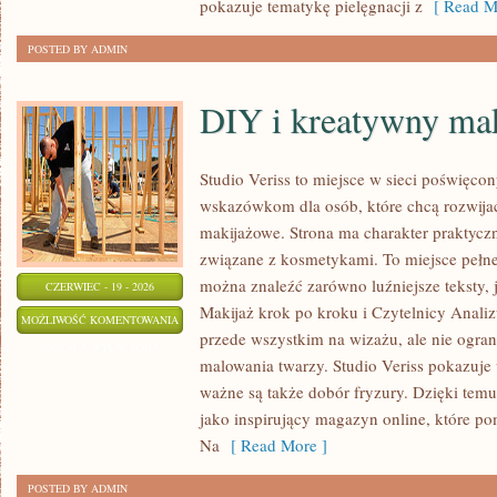
pokazuje tematykę pielęgnacji z
[ Read M
POSTED BY ADMIN
DIY i kreatywny mak
Studio Veriss to miejsce w sieci poświęco
wskazówkom dla osób, które chcą rozwijać
makijażowe. Strona ma charakter praktyczn
związane z kosmetykami. To miejsce pełne
można znaleźć zarówno luźniejsze teksty, 
CZERWIEC - 19 - 2026
Makijaż krok po kroku i Czytelnicy Analiz
DIY
MOŻLIWOŚĆ KOMENTOWANIA
przede wszystkim na wizażu, ale nie ogra
I
ZOSTAŁA WYŁĄCZONA
malowania twarzy. Studio Veriss pokazuje
KREATYWNY
ważne są także dobór fryzury. Dzięki tem
MAKIJAŻ
jako inspirujący magazyn online, które p
Na
[ Read More ]
POSTED BY ADMIN