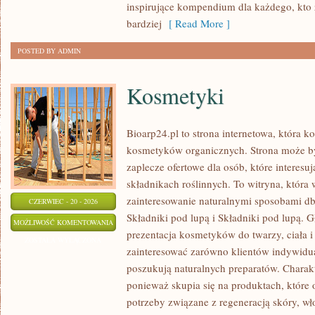
inspirujące kompendium dla każdego, kto z
bardziej
[ Read More ]
POSTED BY ADMIN
Kosmetyki
Bioarp24.pl to strona internetowa, która k
kosmetyków organicznych. Strona może b
zaplecze ofertowe dla osób, które interes
składnikach roślinnych. To witryna, która 
zainteresowanie naturalnymi sposobami d
CZERWIEC - 20 - 2026
Składniki pod lupą i Składniki pod lupą.
KOSMETYKI
MOŻLIWOŚĆ KOMENTOWANIA
prezentacja kosmetyków do twarzy, ciała 
ZOSTAŁA WYŁĄCZONA
zainteresować zarówno klientów indywidual
poszukują naturalnych preparatów. Charakte
ponieważ skupia się na produktach, które
potrzeby związane z regeneracją skóry, wł