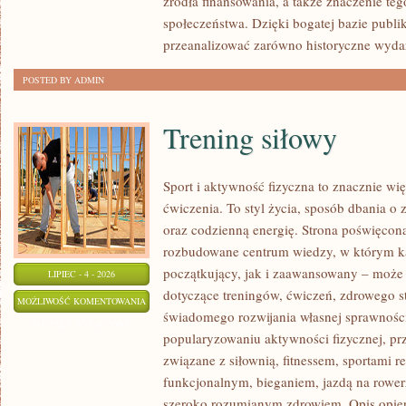
źródła finansowania, a także znaczenie teg
społeczeństwa. Dzięki bogatej bazie publi
przeanalizować zarówno historyczne wydar
POSTED BY ADMIN
Trening siłowy
Sport i aktywność fizyczna to znacznie wię
ćwiczenia. To styl życia, sposób dbania o
oraz codzienną energię. Strona poświęcona
rozbudowane centrum wiedzy, w którym k
początkujący, jak i zaawansowany – może 
LIPIEC - 4 - 2026
dotyczące treningów, ćwiczeń, zdrowego st
TRENING
MOŻLIWOŚĆ KOMENTOWANIA
świadomego rozwijania własnej sprawności
SIŁOWY
ZOSTAŁA WYŁĄCZONA
popularyzowaniu aktywności fizycznej, pr
związane z siłownią, fitnessem, sportami r
funkcjonalnym, bieganiem, jazdą na rowerz
szeroko rozumianym zdrowiem. Opis opier