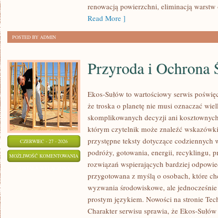
renowacją powierzchni, eliminacją warst
Read More ]
POSTED BY ADMIN
Przyroda i Ochrona 
Ekos-Sułów to wartościowy serwis poświęc
że troska o planetę nie musi oznaczać wie
skomplikowanych decyzji ani kosztownych
którym czytelnik może znaleźć wskazówki
przystępne teksty dotyczące codziennych
CZERWIEC - 27 - 2026
podróży, gotowania, energii, recyklingu, 
PRZYRODA
MOŻLIWOŚĆ KOMENTOWANIA
rozwiązań wspierających bardziej odpowiedz
I
ZOSTAŁA WYŁĄCZONA
przygotowana z myślą o osobach, które ch
OCHRONA
wyzwania środowiskowe, ale jednocześnie 
ŚRODOWISKA
prostym językiem. Nowości na stronie Tech
Charakter serwisu sprawia, że Ekos-Sułów