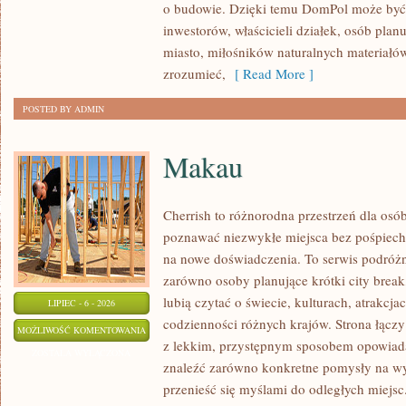
o budowie. Dzięki temu DomPol może być
inwestorów, właścicieli działek, osób pla
miasto, miłośników naturalnych materiałów
zrozumieć,
[ Read More ]
POSTED BY ADMIN
Makau
Cherrish to różnorodna przestrzeń dla osób
poznawać niezwykłe miejsca bez pośpiechu
na nowe doświadczenia. To serwis podróżn
zarówno osoby planujące krótki city break,
lubią czytać o świecie, kulturach, atrakcjac
LIPIEC - 6 - 2026
codzienności różnych krajów. Strona łącz
MAKAU
MOŻLIWOŚĆ KOMENTOWANIA
z lekkim, przystępnym sposobem opowiada
ZOSTAŁA WYŁĄCZONA
znaleźć zarówno konkretne pomysły na wyj
przenieść się myślami do odległych miejsc