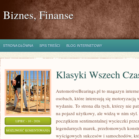
Biznes, Finanse
STRONA GŁÓWNA
SPIS TREŚCI
BLOG INTERNETOWY
Klasyki Wszech Cz
AutomotiveBearings.pl to magazyn intern
osobach, które interesują się motoryzacją
wydaniu. To strona dla tych, którzy nie p
na pojazd użytkowy, ale widzą w nim styl.
początkiem sentimentalnej wycieczki prze
LIPIEC - 10 - 2026
legendarnych marek, przełomowych konstr
KLASYKI
MOŻLIWOŚĆ KOMENTOWANIA
wyścigowych sukcesów i samochodów, które
WSZECH
ZOSTAŁA WYŁĄCZONA