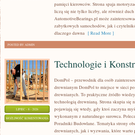
pamięci kierowców. Strona spaja motoryzac
CZASÓW
liczą się nie tylko liczby, ale również du
AutomotiveBearings.pl może zainteresować
zabytkowych samochodów, jak i czytelnik
dlaczego dawna
[ Read More ]
POSTED BY ADMIN
Technologie i Konst
DomPol – przewodnik dla osób zaintere
drewnianym DomPol to miejsce w sieci p
drewnianych. To praktyczne źródło wiedzy d
technologią drewnianą. Strona skupia się 
pojawiają się wtedy, gdy ktoś zaczyna my
LIPIEC - 8 - 2026
wykonanym z naturalnego surowca. Poleca
TECHNOLOGIE
MOŻLIWOŚĆ KOMENTOWANIA
Poradniki Budowlane. Tematyka strony o
I
ZOSTAŁA WYŁĄCZONA
drewnianych, jak i wyzwania, które warto
KONSTRUKCJE