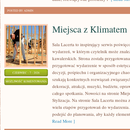
POSTED BY ADMIN
Miejsca z Klimatem
Sala Lacerta to inspirujący serwis poświ
wydarzeń, w którym czytelnik może znale
kawalerskich. Strona została przygotowana
przygotować wydarzenie w sposób estetyc
decyzji, pośpiechu i organizacyjnego chaos
CZERWIEC - 7 - 2026
szukają konkretnych rozwiązań związanyc
MIEJSCA
MOŻLIWOŚĆ KOMENTOWANIA
dekoracji, atrakcji, muzyki, budżetu, opr
Z
ZOSTAŁA WYŁĄCZONA
całego spotkania. Nowości na stronie Miej
KLIMATEM
Stylizacja. Na stronie Sala Lacerta można 
wielu etapów przygotowań do wydarzenia.
podejść do planowania, aby każdy element 
Read More ]