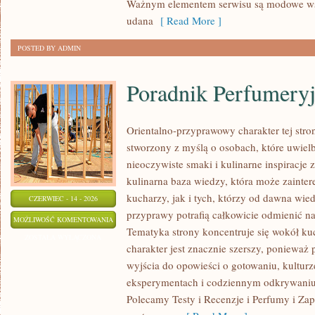
Ważnym elementem serwisu są modowe wsk
udana
[ Read More ]
POSTED BY ADMIN
Poradnik Perfumery
Orientalno-przyprawowy charakter tej stron
stworzony z myślą o osobach, które uwiel
nieoczywiste smaki i kulinarne inspiracje 
kulinarna baza wiedzy, która może zaint
kucharzy, jak i tych, którzy od dawna wi
CZERWIEC - 14 - 2026
przyprawy potrafią całkowicie odmienić na
PORADNIK
MOŻLIWOŚĆ KOMENTOWANIA
Tematyka strony koncentruje się wokół kuc
PERFUMERYJNY
ZOSTAŁA WYŁĄCZONA
charakter jest znacznie szerszy, ponieważ
wyjścia do opowieści o gotowaniu, kulturz
eksperymentach i codziennym odkrywani
Polecamy Testy i Recenzje i Perfumy i Za