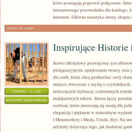
które pomagają poprawić połączenie. Inter
INTERNECIE
internetowego przewodnika dla każdego, k
internetu. Główna tematyka strony skupia 
POSTED BY ADMIN
Inspirujące Historie
Serwis lifestylowy poświęcony jest ubiorow
pielęgnacyjnym, upiększaniu twarzy oraz
dla osób, które chcą podkreślać swój chara
miejsce stworzone z myślą o czytelnikach,
dotyczących stylizacji, codziennych rytua
CZERWIEC - 15 - 2026
makijażowych trików. Strona łączy poradn
INSPIRUJĄCE
MOŻLIWOŚĆ KOMENTOWANIA
osobom, które interesują się modą dla peł
HISTORIE
ZOSTAŁA WYŁĄCZONA
elegancją i pięknem w naturalnym wydaniu
I
i Metamorfozy i Moda, Uroda, Styl. Na str
METAMORFOZY
artykuły dotyczące tego, jak budować gar