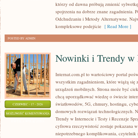
którzy od dawna próbują zmienić sylwetkę
spojrzenia na dobrze znane zagadnienia. 
Odchudzaniu i Metody Alternatywne. Najwi
kompleksowe podejście
[ Read More ]
POSTED BY ADMIN
Nowinki i Trendy w 
Internat.com.pl to wartościowy portal po
wszystkim zagadnieniom, które wiążą się
urządzeń mobilnych. Strona może być cie
chcą uporządkować wiedzę o świecie inter
światłowodów, 5G, chmury, hostingu, cyb
CZERWIEC - 17 - 2026
domowych rozwiązań technologicznych. No
NOWINKI
MOŻLIWOŚĆ KOMENTOWANIA
Trendy w Internecie i Testy i Recenzje Spr
I
ZOSTAŁA WYŁĄCZONA
cyfrowa rzeczywistość zostaje pokazana w
TRENDY
niepotrzebnego komplikowania, czytelnik
W