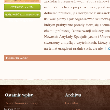
zakładach przemysłowych. Strona stanowi
osób, które chcą lepiej zrozumieć, jak dzia
CZERWIEC - 4 - 2026
dobierać pralnice, jak korzystać z suszarek
DOMOWE
MOŻLIWOŚĆ KOMENTOWANIA
usuwać plamy i jak organizować skuteczny
TRIKI
ZOSTAŁA WYŁĄCZONA
którym praktyczne porady łączą się z temat
I
chemii pralniczej, konserwacji odzieży ora
DIY
Nowości: Artykuły Specjalistyczne i Usuwa
stworzony z myślą o czytelnikach, którzy 
na temat urządzeń pralniczych, ale nie
[ R
POSTED BY ADMIN
Ostatnie wpisy
Archiwa
Trendy i Nowości w Branży
lipiec 2026
14 lipca, 2026