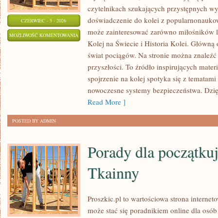
czytelnikach szukających przystępnych wyj
doświadczenie do kolei z popularnonauko
CZERWIEC - 5 - 2026
może zainteresować zarówno miłośników l
POCIĄGI
MOŻLIWOŚĆ KOMENTOWANIA
Kolej na Świecie i Historia Kolei. Główną 
W
ZOSTAŁA WYŁĄCZONA
świat pociągów. Na stronie można znaleźć 
POLSCE
przyszłości. To źródło inspirujących mate
spojrzenie na kolej spotyka się z tematam
nowoczesne systemy bezpieczeństwa. Dzi
Read More ]
POSTED BY ADMIN
Porady dla początkuj
Tkainny
Proszkic.pl to wartościowa strona internet
może stać się poradnikiem online dla osób