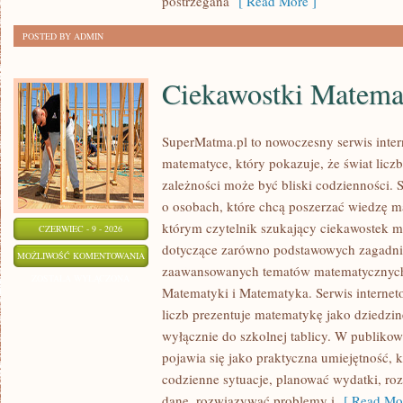
postrzegana
[ Read More ]
POSTED BY ADMIN
Ciekawostki Matema
SuperMatma.pl to nowoczesny serwis inte
matematyce, który pokazuje, że świat licz
zależności może być bliski codzienności. 
o osobach, które chcą poszerzać wiedzę m
którym czytelnik szukający ciekawostek m
CZERWIEC - 9 - 2026
dotyczące zarówno podstawowych zagadnień
CIEKAWOSTKI
MOŻLIWOŚĆ KOMENTOWANIA
zaawansowanych tematów matematycznych.
MATEMATYCZNE
ZOSTAŁA WYŁĄCZONA
Matematyki i Matematyka. Serwis internet
liczb prezentuje matematykę jako dziedzinę
wyłącznie do szkolnej tablicy. W publiko
pojawia się jako praktyczna umiejętność,
codzienne sytuacje, planować wydatki, ro
dane, rozwiązywać problemy i
[ Read Mor