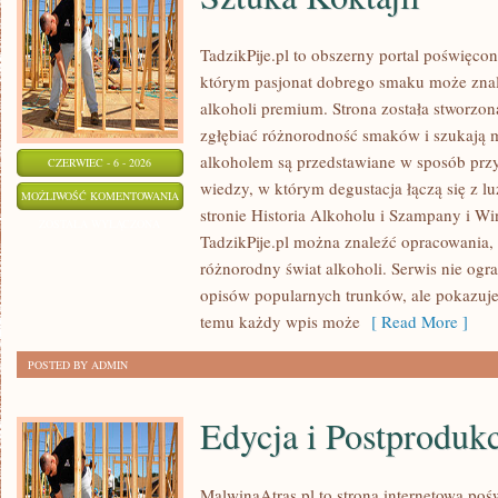
TadzikPije.pl to obszerny portal poświęc
którym pasjonat dobrego smaku może znal
alkoholi premium. Strona została stworzon
zgłębiać różnorodność smaków i szukają m
alkoholem są przedstawiane w sposób przy
CZERWIEC - 6 - 2026
wiedzy, w którym degustacja łączą się z 
SZTUKA
MOŻLIWOŚĆ KOMENTOWANIA
stronie Historia Alkoholu i Szampany i Wi
KOKTAJLI
ZOSTAŁA WYŁĄCZONA
TadzikPije.pl można znaleźć opracowania, 
różnorodny świat alkoholi. Serwis nie ogr
opisów popularnych trunków, ale pokazuje 
temu każdy wpis może
[ Read More ]
POSTED BY ADMIN
Edycja i Postproduk
MalwinaAtras.pl to strona internetowa pośw