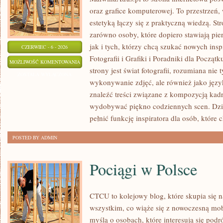
oraz grafice komputerowej. To przestrzeń, 
estetyką łączy się z praktyczną wiedzą. S
zarówno osoby, które dopiero stawiają pie
jak i tych, którzy chcą szukać nowych inspi
CZERWIEC - 6 - 2026
Fotografii i Grafiki i Poradniki dla Pocz
EDYCJA
MOŻLIWOŚĆ KOMENTOWANIA
strony jest świat fotografii, rozumiana nie 
I
ZOSTAŁA WYŁĄCZONA
wykonywanie zdjęć, ale również jako języ
POSTPRODUKCJA
znaleźć treści związane z kompozycją kadru
wydobywać piękno codziennych scen. Dzi
pełnić funkcję inspiratora dla osób, które 
POSTED BY ADMIN
Pociągi w Polsce
CTCU to kolejowy blog, które skupia się 
wszystkim, co wiąże się z nowoczesną mobi
myślą o osobach, które interesują się pod