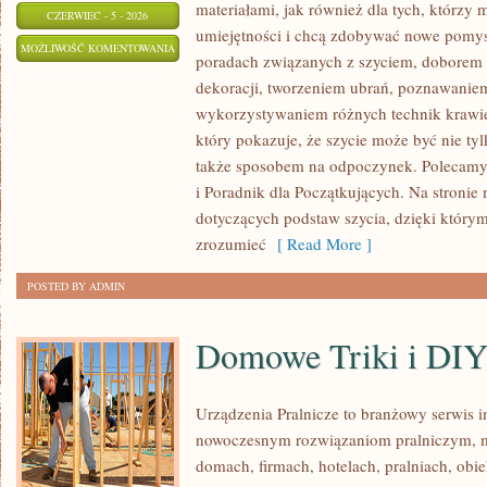
materiałami, jak również dla tych, którzy
CZERWIEC - 5 - 2026
umiejętności i chcą zdobywać nowe pomysł
PORADY
MOŻLIWOŚĆ KOMENTOWANIA
poradach związanych z szyciem, doborem
DLA
ZOSTAŁA WYŁĄCZONA
dekoracji, tworzeniem ubrań, poznawaniem
POCZĄTKUJĄCYCH
wykorzystywaniem różnych technik krawie
I
który pokazuje, że szycie może być nie ty
TKAINNY
także sposobem na odpoczynek. Polecamy
i Poradnik dla Początkujących. Na stronie 
dotyczących podstaw szycia, dzięki który
zrozumieć
[ Read More ]
POSTED BY ADMIN
Domowe Triki i DI
Urządzenia Pralnicze to branżowy serwis 
nowoczesnym rozwiązaniom pralniczym,
domach, firmach, hotelach, pralniach, obi