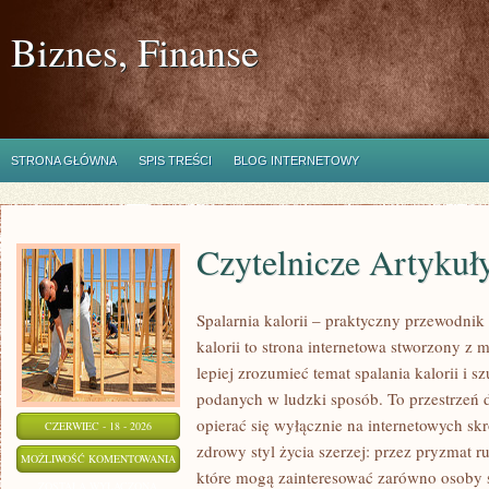
Biznes, Finanse
STRONA GŁÓWNA
SPIS TREŚCI
BLOG INTERNETOWY
Czytelnicze Artykuł
Spalarnia kalorii – praktyczny przewodnik 
kalorii to strona internetowa stworzony z 
lepiej zrozumieć temat spalania kalorii i s
podanych w ludzki sposób. To przestrzeń d
opierać się wyłącznie na internetowych skr
CZERWIEC - 18 - 2026
zdrowy styl życia szerzej: przez pryzmat r
CZYTELNICZE
MOŻLIWOŚĆ KOMENTOWANIA
które mogą zainteresować zarówno osoby sz
ARTYKUŁY
ZOSTAŁA WYŁĄCZONA