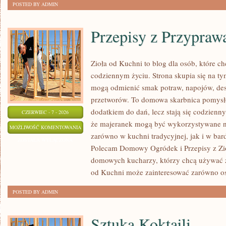
POSTED BY ADMIN
Przepisy z Przypraw
Zioła od Kuchni to blog dla osób, które ch
codziennym życiu. Strona skupia się na ty
mogą odmienić smak potraw, napojów, de
przetworów. To domowa skarbnica pomysłó
dodatkiem do dań, lecz stają się codzien
CZERWIEC - 7 - 2026
że majeranek mogą być wykorzystywane n
PRZEPISY
MOŻLIWOŚĆ KOMENTOWANIA
zarówno w kuchni tradycyjnej, jak i w ba
Z
ZOSTAŁA WYŁĄCZONA
Polecam Domowy Ogródek i Przepisy z Zioł
PRZYPRAWAMI
domowych kucharzy, którzy chcą używać z
od Kuchni może zainteresować zarówno os
POSTED BY ADMIN
Sztuka Koktajli