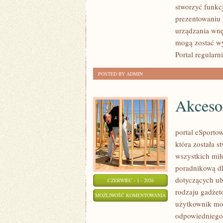
stworzyć funkc
prezentowaniu 
urządzania wnę
mogą zostać wy
Portal regularn
POSTED BY ADMIN
Akcesor
portal eSportow
która została 
wszystkich mił
poradnikową dl
dotyczących ub
CZERWIEC - 1 - 2026
rodzaju gadżet
AKCESORIA
MOŻLIWOŚĆ KOMENTOWANIA
użytkownik mo
I
ZOSTAŁA WYŁĄCZONA
odpowiedniego
DODATKI