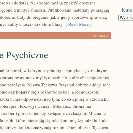
esoria i dodatki. Na stronie można znaleźć obszerne
Kate
ięcone tematyce fitnessu. Publikowane materiały pomagają
 dobierać buty do biegania, jakie getry sportowe sprawdzą
Kategorie
żnych aktywności oraz które bluzy
[ Read More ]
CONTINUE
e Psychiczne
ań to portal, w którym psychologia spotyka się z realnymi
 strona tworzona z myślą o osobach, które chcą spokojniej
asne przeżycia. Nazwa Tęczowa Przystań dobrze oddaje ideę
ponieważ kojarzy się z różnorodnością, a jednocześnie
szukiwania odpowiedzi nad tym, co dzieje się w człowieku.
oterapia i Rozwój i Dzieci i Młodzież. Strona ma
harakter i porusza tematy związane z relacjami. Można tu
dla osób, które interesują się relacjami międzyludzkimi, ale
ch, którzy dopiero zaczynają rozumieć ten obszar. Tęczowa