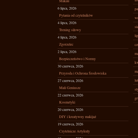
Makau
6 lipca, 2026
pa
Pytania od czytelników
wr
4 lipca, 2026
si
Trening siłowy
li
4 lipca, 2026
Zgorzelec
cz
2 lipca, 2026
ma
Bezpieczeństwo i Normy
kw
30 czerwca, 2026
ma
Przyroda i Ochrona Środowiska
lu
27 czerwca, 2026
Mali Geniusze
st
22 czerwca, 2026
gr
Kosmetyki
20 czerwca, 2026
DIY i kreatywny makijaż
19 czerwca, 2026
Czytelnicze Artykuły