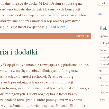
31
jonalne miejsce do życia. M-Loft Design skupia się na
zarówno industrialnych, jak i luksusowych koncepcji
« lip
trz. Każdy odwiedzający znajdzie tutaj wskazówki, które
korzystane podczas modernizacji własnej przestrzeni.
ie publikuje treści związane z
[ Read More ]
Rekl
Sprawdź
CONTINUE
Kliknij 
ia i dodatki
Zobacz 
Dowiedz 
ySklep.pl to dynamicznie rozwijająca się platforma online,
Dowiedz
stworzona z myślą o osobach dbających o formę oraz
Tu
ośnikach aktywności ruchowej. Serwis pełni rolę
Tu
a osób poszukujących sprawdzonych informacji
Internet
rań treningowych, obuwia dla aktywnych, a także różnego
Internet
ów treningowych. Dzięki bogatej bazie treści każdy
że znaleźć rozwiązania, które pomogą mu w wyborze
Blog
 wyposażenia do uprawiania sportu. Polecam Eko moda