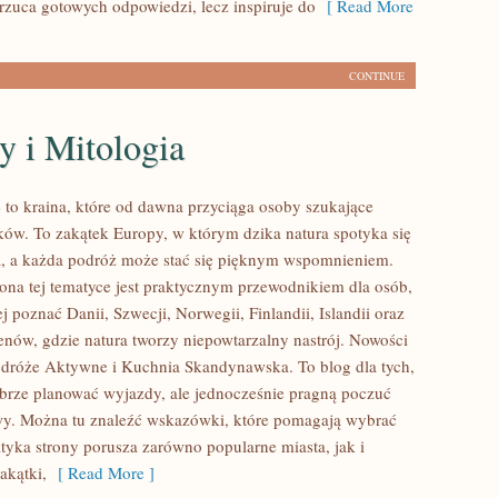
arzuca gotowych odpowiedzi, lecz inspiruje do
[ Read More
CONTINUE
y i Mitologia
e to kraina, które od dawna przyciąga osoby szukające
ów. To zakątek Europy, w którym dzika natura spotyka się
ia, a każda podróż może stać się pięknym wspomnieniem.
ona tej tematyce jest praktycznym przewodnikiem dla osób,
ej poznać Danii, Szwecji, Norwegii, Finlandii, Islandii oraz
enów, gdzie natura tworzy niepowtarzalny nastrój. Nowości
Podróże Aktywne i Kuchnia Skandynawska. To blog dla tych,
obrze planować wyjazdy, ale jednocześnie pragną poczuć
y. Można tu znaleźć wskazówki, które pomagają wybrać
tyka strony porusza zarówno popularne miasta, jak i
akątki,
[ Read More ]