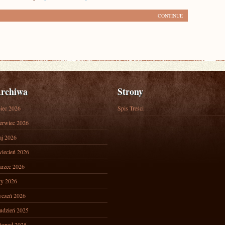
CONTINUE
rchiwa
Strony
piec 2026
Spis Treści
erwiec 2026
j 2026
iecień 2026
rzec 2026
ty 2026
yczeń 2026
udzień 2025
stopad 2025