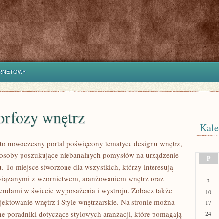
ERNETOWY
rfozy wnętrz
Kale
to nowoczesny portal poświęcony tematyce designu wnętrz,
e osoby poszukujące niebanalnych pomysłów na urządzenie
P
. To miejsce stworzone dla wszystkich, którzy interesują
wiązanymi z wzornictwem, aranżowaniem wnętrz oraz
3
endami w świecie wyposażenia i wystroju. Zobacz także
10
jektowanie wnętrz i Style wnętrzarskie. Na stronie można
17
ne poradniki dotyczące stylowych aranżacji, które pomagają
24