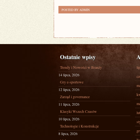
POSTED BY ADMIN
Ostatnie wpisy
A
Trendy i Nowości w Branży
li
14 lipca, 2026
cz
Gry e-sportowe
ma
12 lipca, 2026
kw
Zarząd i governance
ma
11 lipca, 2026
Klasyki Wszech Czasów
lu
10 lipca, 2026
st
Technologie i Konstrukcje
gr
8 lipca, 2026
li