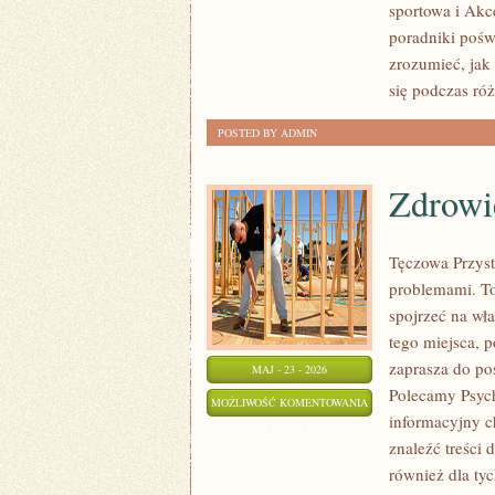
sportowa i Akc
poradniki pośw
zrozumieć, jak
się podczas ró
POSTED BY ADMIN
Zdrowi
Tęczowa Przyst
problemami. To
spojrzeć na wł
tego miejsca, 
zaprasza do po
MAJ - 23 - 2026
Polecamy Psych
ZDROWIE
MOŻLIWOŚĆ KOMENTOWANIA
informacyjny c
PSYCHICZNE
ZOSTAŁA WYŁĄCZONA
znaleźć treści 
również dla ty