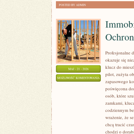
POSTED BY ADMIN
Immobil
Ochron
Profesjonalne d
okazuje się n
klucz do miesz
MAJ - 21 - 2026
pilot, zużyta 
IMMOBILIZERY
MOŻLIWOŚĆ KOMENTOWANIA
zapasowego kom
I
ZOSTAŁA WYŁĄCZONA
poświęcona dor
ELEKTRONIKA
osób, które sz
OCHRONNA
zamkami, kluc
codziennym bez
wrażenie, że se
chcą tracić cza
chodzi o dorab