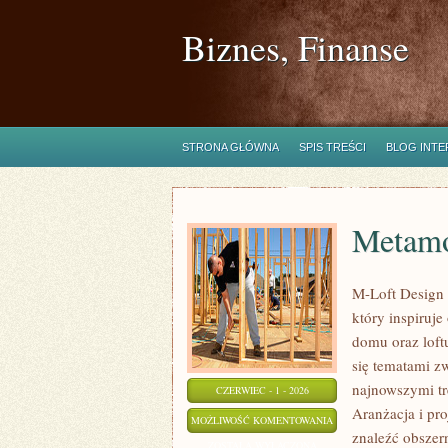
Biznes, Finanse
STRONA GŁÓWNA
SPIS TREŚCI
BLOG INT
Metamo
M-Loft Design 
który inspiruj
domu oraz loftu
się tematami z
najnowszymi tr
CZERWIEC - 1 - 2026
Aranżacja i pro
METAMORFOZY
MOŻLIWOŚĆ KOMENTOWANIA
znaleźć obszer
WNĘTRZ
ZOSTAŁA WYŁĄCZONA