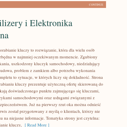
CONTINUE
izery i Elektronika
na
orabianie kluczy to rozwiązanie, która dla wielu osób
iezbędna w najmniej oczekiwanym momencie. Zgubiony
kania, uszkodzony kluczyk samochodowy, niedziałający
obudowa, problem z zamkiem albo potrzeba wykonania
pletu to sytuacje, w których liczy się dokładność. Strona
abianiu kluczy prezentuje użyteczną ofertę skierowaną do
ukają doświadczonego punktu zajmującego się kluczami,
zykami samochodowymi oraz usługami związanymi z
pieczeństwem. Już na pierwszy rzut oka można odnieść
rwis został przygotowany z myślą o klientach, którzy nie
su na niejasne informacje. Tematyka strony jest czytelna:
ianie kluczy,
[ Read More ]