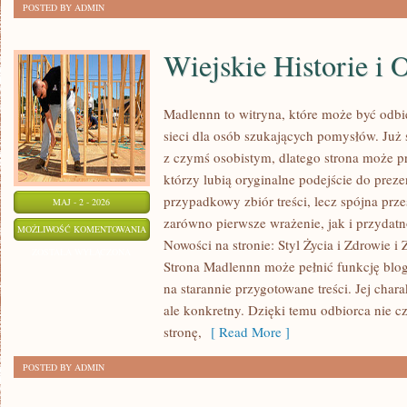
POSTED BY ADMIN
Wiejskie Historie i 
Madlennn to witryna, które może być odb
sieci dla osób szukających pomysłów. Już
z czymś osobistym, dlatego strona może 
którzy lubią oryginalne podejście do preze
przypadkowy zbiór treści, lecz spójna prze
MAJ - 2 - 2026
zarówno pierwsze wrażenie, jak i przydat
WIEJSKIE
MOŻLIWOŚĆ KOMENTOWANIA
Nowości na stronie: Styl Życia i Zdrowie i
HISTORIE
ZOSTAŁA WYŁĄCZONA
Strona Madlennn może pełnić funkcję blog
I
na starannie przygotowane treści. Jej char
OPOWIEŚCI
ale konkretny. Dzięki temu odbiorca nie c
stronę,
[ Read More ]
POSTED BY ADMIN