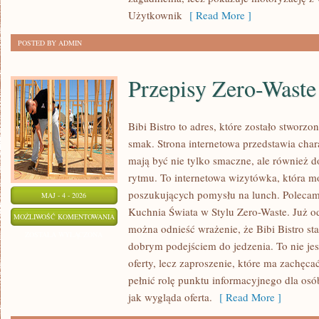
Użytkownik
[ Read More ]
POSTED BY ADMIN
Przepisy Zero-Waste
Bibi Bistro to adres, które zostało stworz
smak. Strona internetowa przedstawia char
mają być nie tylko smaczne, ale również
rytmu. To internetowa wizytówka, która m
poszukujących pomysłu na lunch. Polecam
MAJ - 4 - 2026
Kuchnia Świata w Stylu Zero-Waste. Już o
PRZEPISY
MOŻLIWOŚĆ KOMENTOWANIA
można odnieść wrażenie, że Bibi Bistro st
ZERO-
ZOSTAŁA WYŁĄCZONA
dobrym podejściem do jedzenia. To nie je
WASTE
oferty, lecz zaproszenie, które ma zachęc
pełnić rolę punktu informacyjnego dla osó
jak wygląda oferta.
[ Read More ]