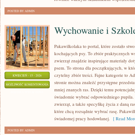
POSTED BY ADMIN
Wychowanie i Szkol
Pakawilkolaka to portal, które zostało st
kochających psy. To zbiór praktycznych 
zwierząt znajdzie inspirujące materiały do
psem. To strona dla początkujących, w któ
czytelny zbiór treści. Fajne kategorie to 
KWIECIEŃ - 15 - 2026
stronie można znaleźć przystępne przedsta
WYCHOWANIE
MOŻLIWOŚĆ KOMENTOWANIA
mniej znanych ras. Dzięki temu potencjal
I
ZOSTAŁA WYŁĄCZONA
świadomie wybrać odpowiedniego pupila.
SZKOLENIE
zwierząt, a także specyfikę życia z daną r
które chcą rozsądnie wybrać rasę. Pakawi
świadomej pracy hodowlanej.
[ Read More
POSTED BY ADMIN