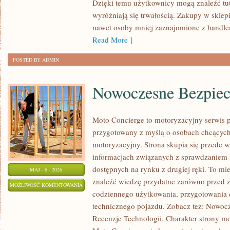
Dzięki temu użytkownicy mogą znaleźć tut
wyróżniają się trwałością. Zakupy w sklepie
nawet osoby mniej zaznajomione z handl
Read More ]
POSTED BY ADMIN
Nowoczesne Bezpiec
Moto Concierge to motoryzacyjny serwis p
przygotowany z myślą o osobach chcących
motoryzacyjny. Strona skupia się przede 
informacjach związanych z sprawdzaniem
dostępnych na rynku z drugiej ręki. To mi
MAJ - 6 - 2026
znaleźć wiedzę przydatne zarówno przed z
NOWOCZESNE
MOŻLIWOŚĆ KOMENTOWANIA
codziennego użytkowania, przygotowania 
BEZPIECZEŃSTWO
ZOSTAŁA WYŁĄCZONA
technicznego pojazdu. Zobacz też: Nowocz
Recenzje Technologii. Charakter strony m