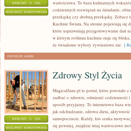
wartościowa. To baza kulinarnych wskazów
KWIECIEŃ - 23 - 2026
codziennych rozwiązań na śniadanie, obiad
BEZ
MOŻLIWOŚĆ KOMENTOWANIA
przekąskę czy drobną przekąskę. Zobacz ta
CUKRU
ZOSTAŁA WYŁĄCZONA
Kuchnie Świata. Na stronie pojawiają się 
I
które usprawniają przygotowywanie dań na 
FIT
w którym roślinna kuchnia staje się bliska
że świadome wybory żywieniowe nie
[ Re
POSTED BY ADMIN
Zdrowy Styl Życia
MagicalJune.pl to portal, które powstało z
zadbać o zdrowie, odmienić codzienność i
sposób przyjazny. To internetowa baza w
jak odchudzanie, zdrowa dieta, aktywność 
samopoczucie. Każdy, kto szuka motywacji, 
KWIECIEŃ - 21 - 2026
się pewniej, znajdzie tutaj wartościowe tre
ZDROWY
MOŻLIWOŚĆ KOMENTOWANIA