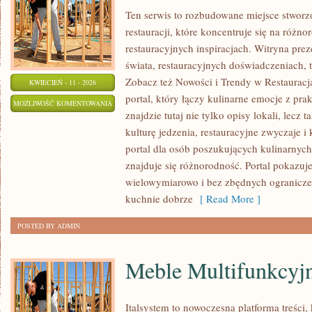
Ten serwis to rozbudowane miejsce stworz
restauracji, które koncentruje się na różn
restauracyjnych inspiracjach. Witryna pre
świata, restauracyjnych doświadczeniach, t
Zobacz też Nowości i Trendy w Restauracj
KWIECIEŃ - 11 - 2026
portal, który łączy kulinarne emocje z pr
HISTORIA
MOŻLIWOŚĆ KOMENTOWANIA
znajdzie tutaj nie tylko opisy lokali, lecz 
GASTRONOMII
ZOSTAŁA WYŁĄCZONA
kulturę jedzenia, restauracyjne zwyczaje i
portal dla osób poszukujących kulinarnych 
znajduje się różnorodność. Portal pokazuj
wielowymiarowo i bez zbędnych ogranicze
kuchnie dobrze
[ Read More ]
POSTED BY ADMIN
Meble Multifunkcyj
Italsystem to nowoczesna platforma treści, 