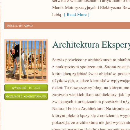
serwisu z wiadomościami i artykułami o mo
Marek Motoryzacyjnych i Elektryczna Rewol
lubią
[ Read More ]
POSTED BY ADMIN
Architektura Eksper
Serwis poświęcony architekturze to platfo
z praktycznym spojrzeniem. Strona został
które chcą zgłębiać świat obiektów, przest
użytkowych, a także kierunków wpływający
dzień. To nowoczesny blog, na którym moż
KWIECIEŃ - 16 - 2026
zarówno wielkich ikon architektury, jak i
ARCHITEKTURA
MOŻLIWOŚĆ KOMENTOWANIA
związanych z urządzaniem przestrzeni uży
EKSPERYMENTALNA
ZOSTAŁA WYŁĄCZONA
Natura i Polska Architektura. Na stronie cz
którym piękno łączy się z codzienną wygo
pokazują, że architektura nie jest wyłączni
również ważnym składnikiem współczesnej