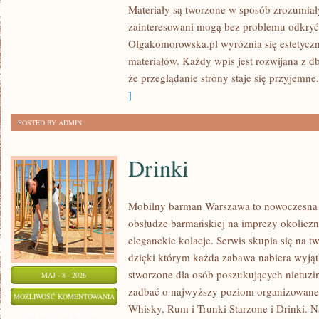
Materiały są tworzone w sposób zrozumiał
ROZWÓJ
zainteresowani mogą bez problemu odkryć 
Olgakomorowska.pl wyróżnia się estetyczn
materiałów. Każdy wpis jest rozwijana z db
że przeglądanie strony staje się przyjemne.
]
POSTED BY ADMIN
Drinki
Mobilny barman Warszawa to nowoczesna 
obsłudze barmańskiej na imprezy okoliczno
eleganckie kolacje. Serwis skupia się na t
dzięki którym każda zabawa nabiera wyjąt
stworzone dla osób poszukujących nietuzi
MAJ - 8 - 2026
zadbać o najwyższy poziom organizowane
DRINKI
MOŻLIWOŚĆ KOMENTOWANIA
Whisky, Rum i Trunki Starzone i Drinki. N
ZOSTAŁA WYŁĄCZONA