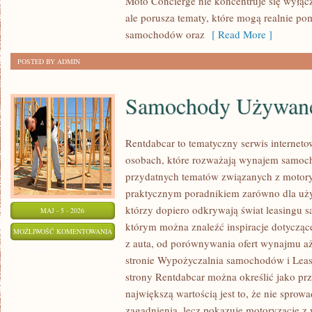
Moto Concierge nie koncentruje się wyłąc
ale porusza tematy, które mogą realnie p
samochodów oraz
[ Read More ]
POSTED BY ADMIN
Samochody Używan
Rentdabcar to tematyczny serwis internet
osobach, które rozważają wynajem samoch
przydatnych tematów związanych z motory
praktycznym poradnikiem zarówno dla użyt
którzy dopiero odkrywają świat leasingu 
MAJ - 5 - 2026
którym można znaleźć inspiracje dotycząc
SAMOCHODY
MOŻLIWOŚĆ KOMENTOWANIA
z auta, od porównywania ofert wynajmu a
UŻYWANE
ZOSTAŁA WYŁĄCZONA
stronie Wypożyczalnia samochodów i Leasi
strony Rentdabcar można określić jako prz
największą wartością jest to, że nie sprow
zagadnienia, lecz pokazuje motoryzację z 