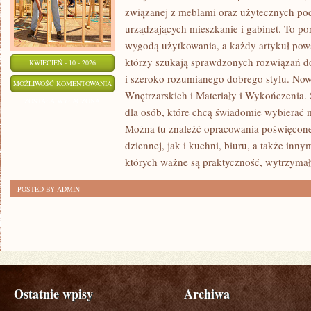
związanej z meblami oraz użytecznych po
urządzających mieszkanie i gabinet. To port
wygodą użytkowania, a każdy artykuł pows
którzy szukają sprawdzonych rozwiązań d
KWIECIEŃ - 10 - 2026
i szeroko rozumianego dobrego stylu. Now
MEBLE
MOŻLIWOŚĆ KOMENTOWANIA
Wnętrzarskich i Materiały i Wykończenia. 
MULTIFUNKCYJNE
ZOSTAŁA WYŁĄCZONA
dla osób, które chcą świadomie wybierać
Można tu znaleźć opracowania poświęcone
dziennej, jak i kuchni, biuru, a także i
których ważne są praktyczność, wytrzymał
POSTED BY ADMIN
Ostatnie wpisy
Archiwa