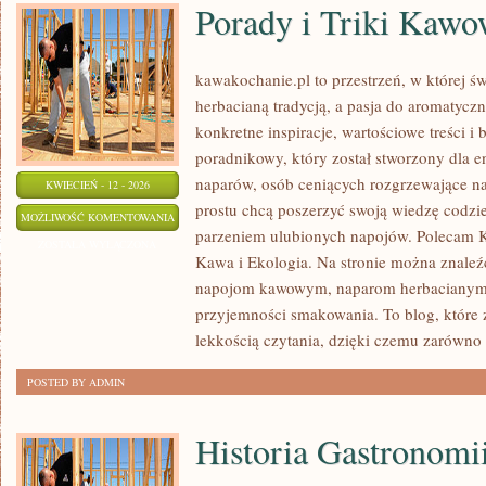
Porady i Triki Kawo
kawakochanie.pl to przestrzeń, w której św
herbacianą tradycją, a pasja do aromatycz
konkretne inspiracje, wartościowe treści i 
poradnikowy, który został stworzony dla 
naparów, osób ceniących rozgrzewające nap
KWIECIEŃ - 12 - 2026
prostu chcą poszerzyć swoją wiedzę codzi
PORADY
MOŻLIWOŚĆ KOMENTOWANIA
parzeniem ulubionych napojów. Polecam Ka
I
ZOSTAŁA WYŁĄCZONA
Kawa i Ekologia. Na stronie można znaleź
TRIKI
napojom kawowym, naparom herbacianym, a
KAWOWE
przyjemności smakowania. To blog, które 
lekkością czytania, dzięki czemu zarówno
POSTED BY ADMIN
Historia Gastronomi