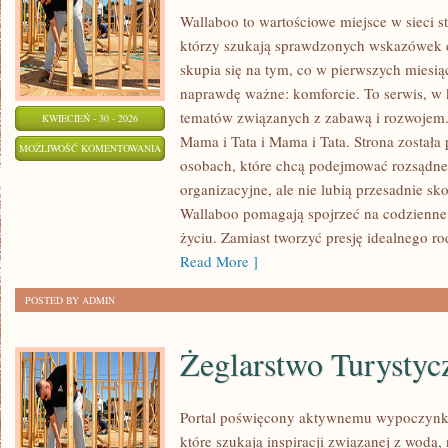
Wallaboo to wartościowe miejsce w sieci 
którzy szukają sprawdzonych wskazówek 
skupia się na tym, co w pierwszych miesiąc
naprawdę ważne: komforcie. To serwis, w
tematów związanych z zabawą i rozwojem. 
KWIECIEŃ - 30 - 2026
Mama i Tata i Mama i Tata. Strona została
CHUSTY
MOŻLIWOŚĆ KOMENTOWANIA
osobach, które chcą podejmować rozsądne
I
ZOSTAŁA WYŁĄCZONA
organizacyjne, ale nie lubią przesadnie s
OTULACZE
Wallaboo pomagają spojrzeć na codzienne 
życiu. Zamiast tworzyć presję idealnego r
Read More ]
POSTED BY ADMIN
Żeglarstwo Turystyc
Portal poświęcony aktywnemu wypoczynko
które szukają inspiracji związanej z wodą