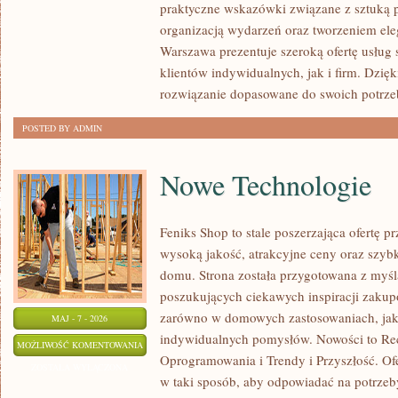
praktyczne wskazówki związane z sztuką p
organizacją wydarzeń oraz tworzeniem el
Warszawa prezentuje szeroką ofertę usług
klientów indywidualnych, jak i firm. Dzię
rozwiązanie dopasowane do swoich potrze
POSTED BY ADMIN
Nowe Technologie
Feniks Shop to stale poszerzająca ofertę pr
wysoką jakość, atrakcyjne ceny oraz szyb
domu. Strona została przygotowana z myś
poszukujących ciekawych inspiracji zakup
zarówno w domowych zastosowaniach, jak i
MAJ - 7 - 2026
indywidualnych pomysłów. Nowości to Rec
NOWE
MOŻLIWOŚĆ KOMENTOWANIA
Oprogramowania i Trendy i Przyszłość. Of
TECHNOLOGIE
ZOSTAŁA WYŁĄCZONA
w taki sposób, aby odpowiadać na potrzeb