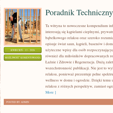
Poradnik Techniczny
Ta witryna to nowoczesne kompendium info
interesują się kąpielami cieplnymi, prywat
bąbelkowego relaksu oraz szeroko rozum
opisuje świat saun, kąpieli, basenów i d
użyteczne wpisy dla osób rozpoczynającyc
KWIECIEŃ - 13 - 2026
również dla miłośników dopracowanych ro
PORADNIK
MOŻLIWOŚĆ KOMENTOWANIA
Łaźnie i Zdrowie i Regeneracja. Dużą zalet
TECHNICZNY
ZOSTAŁA WYŁĄCZONA
wszechstronność publikacji. Nie jest to wy
relaksu, ponieważ prezentuje pełne spekt
wellness w domu i ogrodzie. Dzięki temu 
relaksu z różnych perspektyw, zamiast ogra
More ]
POSTED BY ADMIN