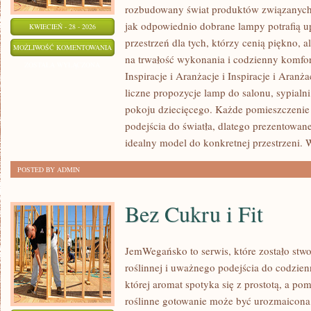
rozbudowany świat produktów związanych 
jak odpowiednio dobrane lampy potrafią u
KWIECIEŃ - 28 - 2026
przestrzeń dla tych, którzy cenią piękno, 
INSPIRACJE
MOŻLIWOŚĆ KOMENTOWANIA
na trwałość wykonania i codzienny komfor
I
ZOSTAŁA WYŁĄCZONA
Inspiracje i Aranżacje i Inspiracje i Aranż
ARANŻACJE
liczne propozycje lamp do salonu, sypialni,
pokoju dziecięcego. Każde pomieszczeni
podejścia do światła, dlatego prezentowa
idealny model do konkretnej przestrzeni. 
POSTED BY ADMIN
Bez Cukru i Fit
JemWegańsko to serwis, które zostało stwo
roślinnej i uważnego podejścia do codzien
której aromat spotyka się z prostotą, a po
roślinne gotowanie może być urozmaicona,