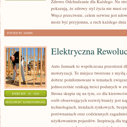
Zdrowe Odchudzanie dla Każdego. Na stron
STYL
ZOSTAŁA WYŁĄCZONA
pokazują, że zdrowy styl życia nie musi o
ŻYCIA
Wręcz przeciwnie, celem serwisu jest udow
może być przyjemna, a ruch każdego dni
POSTED BY ADMIN
Elektryczna Rewoluc
Auto Jarmark to współczesna przestrzeń dl
motoryzacji. To miejsce tworzone z myślą 
dobrze poinformowani w tematach związan
jednocześnie szukają treści podanych w z
Strona skupia się na tym, co dla kierowcó
KWIECIEŃ - 20 - 2026
osób obserwujących rozwój branży jest na
ELEKTRYCZNA
MOŻLIWOŚĆ KOMENTOWANIA
technologiach, trendach rynkowych, bezpie
REWOLUCJA
ZOSTAŁA WYŁĄCZONA
porównaniach oraz codziennych zagadnie
użytkowaniem pojazdów. Inspiracją dla tego