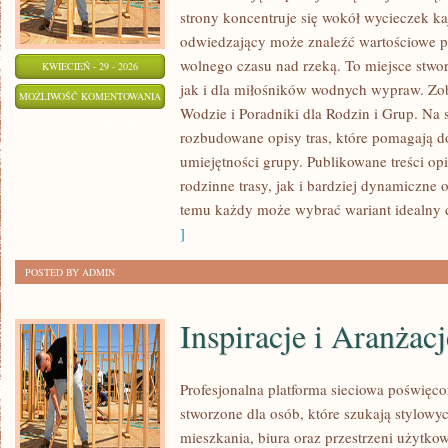
strony koncentruje się wokół wycieczek k
odwiedzający może znaleźć wartościowe p
wolnego czasu nad rzeką. To miejsce stwo
KWIECIEŃ - 29 - 2026
jak i dla miłośników wodnych wypraw. Zo
ŻEGLARSTWO
MOŻLIWOŚĆ KOMENTOWANIA
Wodzie i Poradniki dla Rodzin i Grup. Na 
TURYSTYCZNE
ZOSTAŁA WYŁĄCZONA
rozbudowane opisy tras, które pomagają 
umiejętności grupy. Publikowane treści o
rodzinne trasy, jak i bardziej dynamiczne 
temu każdy może wybrać wariant idealny 
]
POSTED BY ADMIN
Inspiracje i Aranżacj
Profesjonalna platforma sieciowa poświęco
stworzone dla osób, które szukają stylowyc
mieszkania, biura oraz przestrzeni użytko