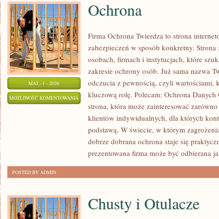
Ochrona
Firma Ochrona Twierdza to strona internet
zabezpieczeń w sposób konkretny. Strona 
osobach, firmach i instytucjach, które szu
zakresie ochrony osób. Już sama nazwa T
odczucia z pewnością, czyli wartościami,
MAJ - 1 - 2026
kluczową rolę. Polecam: Ochrona Danych
OCHRONA
MOŻLIWOŚĆ KOMENTOWANIA
strona, która może zainteresować zarówno
ZOSTAŁA WYŁĄCZONA
klientów indywidualnych, dla których kontr
podstawą. W świecie, w którym zagrożenia
dobrze dobrana ochrona staje się praktyc
prezentowana firma może być odbierana jak
POSTED BY ADMIN
Chusty i Otulacze