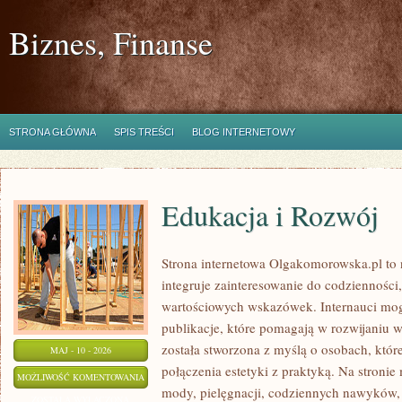
Biznes, Finanse
STRONA GŁÓWNA
SPIS TREŚCI
BLOG INTERNETOWY
Edukacja i Rozwój
Strona internetowa Olgakomorowska.pl to 
integruje zainteresowanie do codzienności, 
wartościowych wskazówek. Internauci mog
publikacje, które pomagają w rozwijaniu 
została stworzona z myślą o osobach, któr
MAJ - 10 - 2026
połączenia estetyki z praktyką. Na stronie
EDUKACJA
MOŻLIWOŚĆ KOMENTOWANIA
mody, pielęgnacji, codziennych nawyków, a
I
ZOSTAŁA WYŁĄCZONA