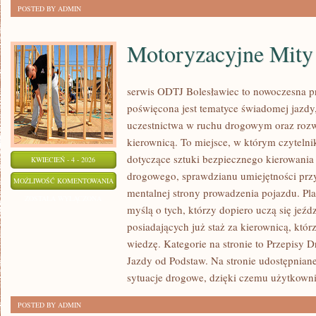
POSTED BY ADMIN
Motoryzacyjne Mity 
serwis ODTJ Bolesławiec to nowoczesna pr
poświęcona jest tematyce świadomej jazdy
uczestnictwa w ruchu drogowym oraz rozw
kierownicą. To miejsce, w którym czytelni
dotyczące sztuki bezpiecznego kierowania
KWIECIEŃ - 4 - 2026
drogowego, sprawdzianu umiejętności przy
MOTORYZACYJNE
MOŻLIWOŚĆ KOMENTOWANIA
mentalnej strony prowadzenia pojazdu. Pla
MITY
ZOSTAŁA WYŁĄCZONA
myślą o tych, którzy dopiero uczą się jeźd
I
posiadających już staż za kierownicą, któ
FAKTY
wiedzę. Kategorie na stronie to Przepisy 
Jazdy od Podstaw. Na stronie udostępniane
sytuacje drogowe, dzięki czemu użytkown
POSTED BY ADMIN