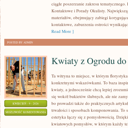
ciągłe poszerzanie zakresu tematycznego.
SOCZEWKI
Kontaktowe i Porady Okulisty. Największą s
KONTAKTOWE
materiałów, obejmujący zabiegi korygując
kontaktowe, zaburzenia ostrości wynikając
Read More ]
POSTED BY ADMIN
Kwiaty z Ogrodu do
Ta witryna to miejsce, w którym florystyka 
konkretnymi wskazówkami. To baza inspira
kwiaty, a jednocześnie chcą lepiej zrozumi
się wokół bukietów ślubnych, ale nie zamy
bo prowadzi także do praktycznych artykuł
KWIECIEŃ - 9 - 2026
trwałości i sposobach komponowania. To st
KWIATY
MOŻLIWOŚĆ KOMENTOWANIA
estetyka łączy się z pomysłowością. Dzięki
Z
ZOSTAŁA WYŁĄCZONA
kwiatowych pomysłów, w którym każdy te
OGRODU