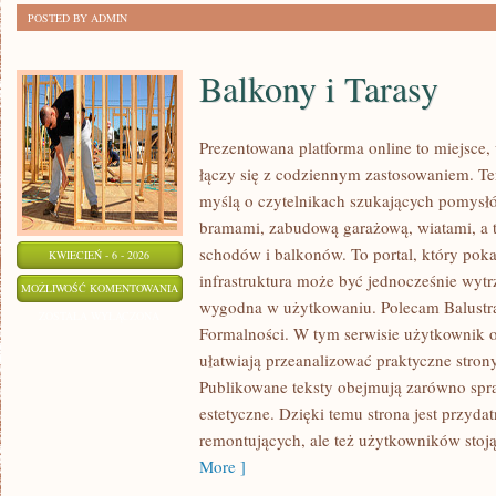
POSTED BY ADMIN
Balkony i Tarasy
Prezentowana platforma online to miejsce
łączy się z codziennym zastosowaniem. Te
myślą o czytelnikach szukających pomysł
bramami, zabudową garażową, wiatami, a 
schodów i balkonów. To portal, który pok
KWIECIEŃ - 6 - 2026
infrastruktura może być jednocześnie wytr
BALKONY
MOŻLIWOŚĆ KOMENTOWANIA
wygodna w użytkowaniu. Polecam Balustrad
I
ZOSTAŁA WYŁĄCZONA
Formalności. W tym serwisie użytkownik od
TARASY
ułatwiają przeanalizować praktyczne stro
Publikowane teksty obejmują zarówno spra
estetyczne. Dzięki temu strona jest przydat
remontujących, ale też użytkowników sto
More ]