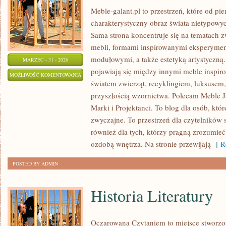
Meble-galant.pl to przestrzeń, które od pi
charakterystyczny obraz świata nietypowy
Sama strona koncentruje się na tematach
mebli, formami inspirowanymi eksperyme
modułowymi, a także estetyką artystyczn
MARZEC - 31 - 2026
pojawiają się między innymi meble inspir
NIETYPOWE
MOŻLIWOŚĆ KOMENTOWANIA
światem zwierząt, recyklingiem, luksusem
I
ZOSTAŁA WYŁĄCZONA
przyszłością wzornictwa. Polecam Meble J
EKSTRAWAGANCKIE
Marki i Projektanci. To blog dla osób, któr
MEBLE
zwyczajne. To przestrzeń dla czytelników
również dla tych, którzy pragną zrozumieć
ozdobą wnętrza. Na stronie przewijają
[ Re
POSTED BY ADMIN
Historia Literatury
Oczarowana Czytaniem to miejsce stworzon