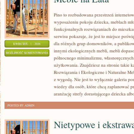
Pino to rozbudowana przestrzeń internetow
wyposażeniu pokoju dziecka, meblach mł
funkcjonalnych rozwiązaniach do mieszka
serwisu pokazuje, że jest to miejsce poś
dla różnych grup domowników, a publikow
KWIECIEŃ - 1 - 2026
innymi ekologicznych mebli, mebli dopaso
MEBLE
MOŻLIWOŚĆ KOMENTOWANIA
północnego minimalizmu, własnoręcznych
NA
ZOSTAŁA WYŁĄCZONA
użytkowania. Znajdziesz na stronie takie k
LATA
Rozwiązania i Ekologiczne i Naturalne Meb
z wygodą. Nie jest to wyłącznie galeria p
wiedzy dla osób, które chcą zaplanować pr
aranżację strefy dorastającego dziecka alb
POSTED BY ADMIN
Nietypowe i ekstraw