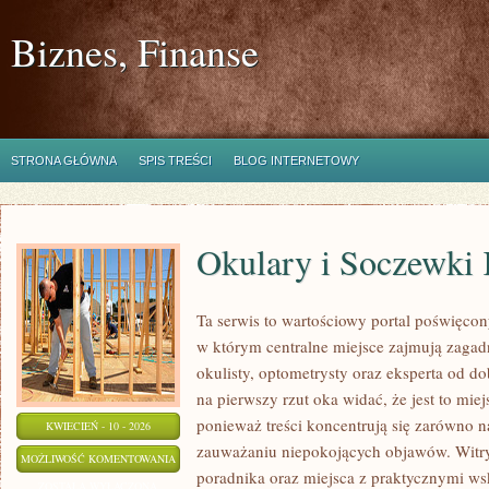
Biznes, Finanse
STRONA GŁÓWNA
SPIS TREŚCI
BLOG INTERNETOWY
Okulary i Soczewki
Ta serwis to wartościowy portal poświęcon
w którym centralne miejsce zajmują zagad
okulisty, optometrysty oraz eksperta od d
na pierwszy rzut oka widać, że jest to mie
ponieważ treści koncentrują się zarówno na
KWIECIEŃ - 10 - 2026
zauważaniu niepokojących objawów. Witry
OKULARY
MOŻLIWOŚĆ KOMENTOWANIA
poradnika oraz miejsca z praktycznymi ws
I
ZOSTAŁA WYŁĄCZONA