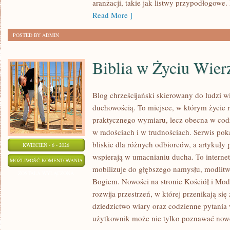
aranżacji, takie jak listwy przypodłogowe
Read More ]
POSTED BY ADMIN
Biblia w Życiu Wier
Blog chrześcijański skierowany do ludzi wi
duchowością. To miejsce, w którym życie r
praktycznego wymiaru, lecz obecna w codz
w radościach i w trudnościach. Serwis pok
bliskie dla różnych odbiorców, a artykuły 
KWIECIEŃ - 6 - 2026
wspierają w umacnianiu ducha. To intern
BIBLIA
MOŻLIWOŚĆ KOMENTOWANIA
mobilizuje do głębszego namysłu, modlitw
W
ZOSTAŁA WYŁĄCZONA
Bogiem. Nowości na stronie Kościół i Mod
ŻYCIU
rozwija przestrzeń, w której przenikają się 
WIERZĄCEGO
dziedzictwo wiary oraz codzienne pytania
użytkownik może nie tylko poznawać now