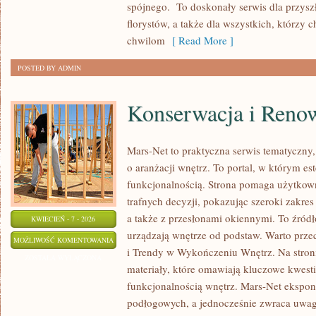
spójnego. To doskonały serwis dla przysz
DO
florystów, a także dla wszystkich, którzy
BUKIETU
chwilom
[ Read More ]
POSTED BY ADMIN
Konserwacja i Reno
Mars-Net to praktyczna serwis tematyczny,
o aranżacji wnętrz. To portal, w którym est
funkcjonalnością. Strona pomaga użytko
trafnych decyzji, pokazując szeroki zakre
a także z przesłonami okiennymi. To źródło
KWIECIEŃ - 7 - 2026
urządzają wnętrze od podstaw. Warto przec
KONSERWACJA
MOŻLIWOŚĆ KOMENTOWANIA
i Trendy w Wykończeniu Wnętrz. Na stron
I
ZOSTAŁA WYŁĄCZONA
materiały, które omawiają kluczowe kwesti
RENOWACJA
funkcjonalnością wnętrz. Mars-Net ekspon
podłogowych, a jednocześnie zwraca uwag