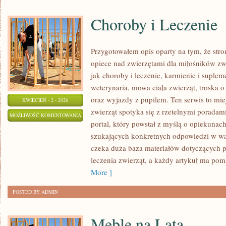
Choroby i Leczenie
Przygotowałem opis oparty na tym, że stro
opiece nad zwierzętami dla miłośników zwi
jak choroby i leczenie, karmienie i suple
weterynaria, mowa ciała zwierząt, troska 
oraz wyjazdy z pupilem. Ten serwis to mie
KWIECIEŃ - 2 - 2026
zwierząt spotyka się z rzetelnymi poradam
CHOROBY
MOŻLIWOŚĆ KOMENTOWANIA
portal, który powstał z myślą o opiekunac
I
ZOSTAŁA WYŁĄCZONA
szukających konkretnych odpowiedzi w w
LECZENIE
czeka duża baza materiałów dotyczących pro
leczenia zwierząt, a każdy artykuł ma p
More ]
POSTED BY ADMIN
Meble na Lata