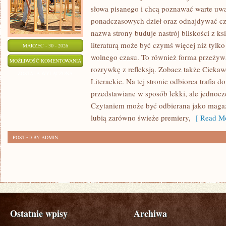
słowa pisanego i chcą poznawać warte uwa
ponadczasowych dzieł oraz odnajdywać czy
nazwa strony buduje nastrój bliskości z ks
literaturą może być czymś więcej niż tylk
MARZEC - 30 - 2026
wolnego czasu. To również forma przeżywa
HISTORIA
MOŻLIWOŚĆ KOMENTOWANIA
rozrywkę z refleksją. Zobacz także Ciekawo
LITERATURY
ZOSTAŁA WYŁĄCZONA
Literackie. Na tej stronie odbiorca trafia 
przedstawiane w sposób lekki, ale jednoc
Czytaniem może być odbierana jako magazy
lubią zarówno świeże premiery,
[ Read Mo
POSTED BY ADMIN
Ostatnie wpisy
Archiwa