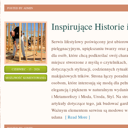
POSTED BY ADMIN
Inspirujące Historie
Serwis lifestylowy poświęcony jest ubiorow
pielęgnacyjnym, upiększaniu twarzy oraz
dla osób, które chcą podkreślać swój chara
miejsce stworzone z myślą o czytelnikach,
dotyczących stylizacji, codziennych rytua
CZERWIEC - 15 - 2026
makijażowych trików. Strona łączy poradn
INSPIRUJĄCE
MOŻLIWOŚĆ KOMENTOWANIA
osobom, które interesują się modą dla peł
HISTORIE
ZOSTAŁA WYŁĄCZONA
elegancją i pięknem w naturalnym wydaniu
I
i Metamorfozy i Moda, Uroda, Styl. Na str
METAMORFOZY
artykuły dotyczące tego, jak budować gar
Ważnym elementem serwisu są modowe wsk
udana
[ Read More ]