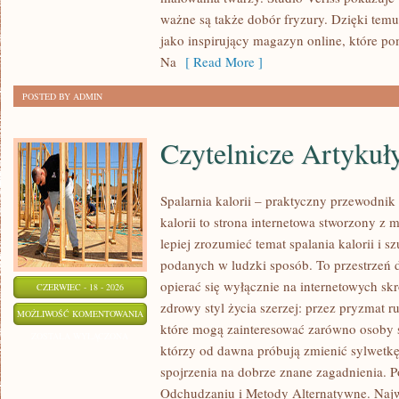
KREATYWNY
ważne są także dobór fryzury. Dzięki tem
MAKIJAŻ
jako inspirujący magazyn online, które p
Na
[ Read More ]
POSTED BY ADMIN
Czytelnicze Artykuł
Spalarnia kalorii – praktyczny przewodnik 
kalorii to strona internetowa stworzony z 
lepiej zrozumieć temat spalania kalorii i s
podanych w ludzki sposób. To przestrzeń d
opierać się wyłącznie na internetowych skr
CZERWIEC - 18 - 2026
zdrowy styl życia szerzej: przez pryzmat r
CZYTELNICZE
MOŻLIWOŚĆ KOMENTOWANIA
które mogą zainteresować zarówno osoby sz
ARTYKUŁY
ZOSTAŁA WYŁĄCZONA
którzy od dawna próbują zmienić sylwetkę
spojrzenia na dobrze znane zagadnienia. 
Odchudzaniu i Metody Alternatywne. Najwi