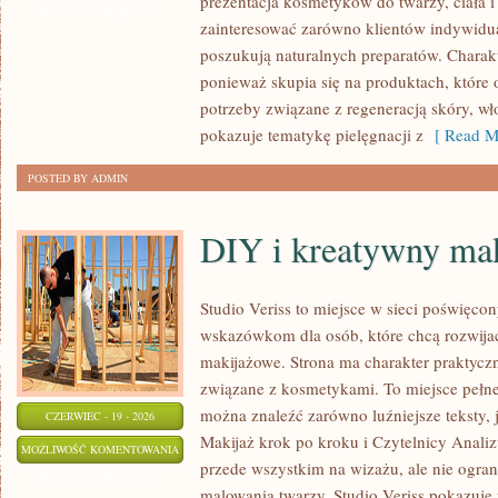
prezentacja kosmetyków do twarzy, ciała 
ZOSTAŁA WYŁĄCZONA
zainteresować zarówno klientów indywidual
poszukują naturalnych preparatów. Charakte
ponieważ skupia się na produktach, które
potrzeby związane z regeneracją skóry, wł
pokazuje tematykę pielęgnacji z
[ Read M
POSTED BY ADMIN
DIY i kreatywny mak
Studio Veriss to miejsce w sieci poświęco
wskazówkom dla osób, które chcą rozwijać
makijażowe. Strona ma charakter praktyczn
związane z kosmetykami. To miejsce pełne
można znaleźć zarówno luźniejsze teksty, 
CZERWIEC - 19 - 2026
Makijaż krok po kroku i Czytelnicy Analiz
DIY
MOŻLIWOŚĆ KOMENTOWANIA
przede wszystkim na wizażu, ale nie ogra
I
ZOSTAŁA WYŁĄCZONA
malowania twarzy. Studio Veriss pokazuje