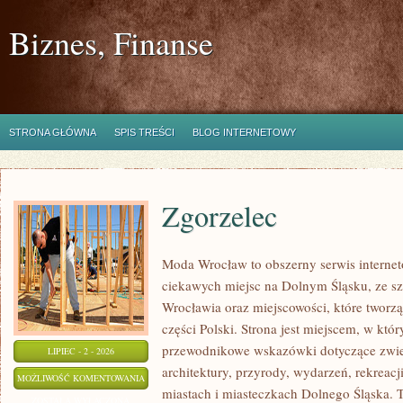
Biznes, Finanse
STRONA GŁÓWNA
SPIS TREŚCI
BLOG INTERNETOWY
Zgorzelec
Moda Wrocław to obszerny serwis intern
ciekawych miejsc na Dolnym Śląsku, ze 
Wrocławia oraz miejscowości, które tworz
części Polski. Strona jest miejscem, w kt
przewodnikowe wskazówki dotyczące zwiedz
LIPIEC - 2 - 2026
architektury, przyrody, wydarzeń, rekreac
ZGORZELEC
MOŻLIWOŚĆ KOMENTOWANIA
miastach i miasteczkach Dolnego Śląska. To
ZOSTAŁA WYŁĄCZONA