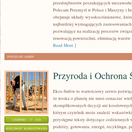
przedsiębiorstw poszukujących niezawodn
Polecam Przemysł w Polsce i Maszyny i Inf
obejmuje układy wysokociśnieniowe, które
najbardziej wymagających zastosowaniac
pozwalające na realizację procesów związ
renowacją powierzchni, eliminacją warst
Read More ]
POSTED BY ADMIN
Przyroda i Ochrona 
Ekos-Sułów to wartościowy serwis poświęc
że troska o planetę nie musi oznaczać wie
skomplikowanych decyzji ani kosztownych
którym czytelnik może znaleźć wskazówki
przystępne teksty dotyczące codziennych
CZERWIEC - 27 - 2026
podróży, gotowania, energii, recyklingu, 
PRZYRODA
MOŻLIWOŚĆ KOMENTOWANIA