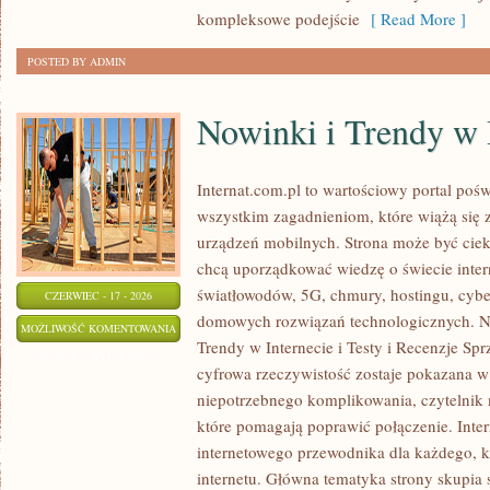
kompleksowe podejście
[ Read More ]
POSTED BY ADMIN
Nowinki i Trendy w 
Internat.com.pl to wartościowy portal po
wszystkim zagadnieniom, które wiążą się
urządzeń mobilnych. Strona może być cie
chcą uporządkować wiedzę o świecie inter
światłowodów, 5G, chmury, hostingu, cyb
CZERWIEC - 17 - 2026
domowych rozwiązań technologicznych. No
NOWINKI
MOŻLIWOŚĆ KOMENTOWANIA
Trendy w Internecie i Testy i Recenzje Spr
I
ZOSTAŁA WYŁĄCZONA
cyfrowa rzeczywistość zostaje pokazana w
TRENDY
niepotrzebnego komplikowania, czytelnik
W
które pomagają poprawić połączenie. Inter
INTERNECIE
internetowego przewodnika dla każdego, k
internetu. Główna tematyka strony skupia 