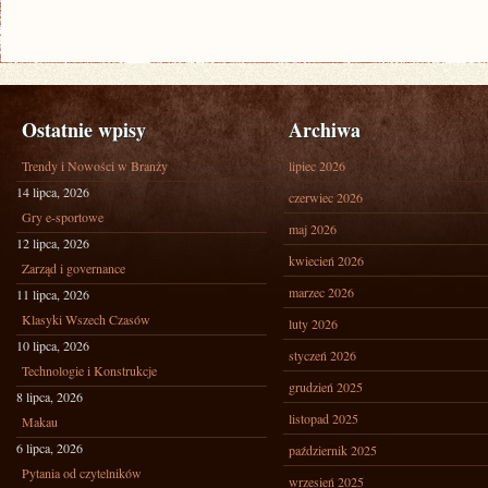
Ostatnie wpisy
Archiwa
Trendy i Nowości w Branży
lipiec 2026
14 lipca, 2026
czerwiec 2026
Gry e-sportowe
maj 2026
12 lipca, 2026
kwiecień 2026
Zarząd i governance
marzec 2026
11 lipca, 2026
Klasyki Wszech Czasów
luty 2026
10 lipca, 2026
styczeń 2026
Technologie i Konstrukcje
grudzień 2025
8 lipca, 2026
listopad 2025
Makau
6 lipca, 2026
październik 2025
Pytania od czytelników
wrzesień 2025