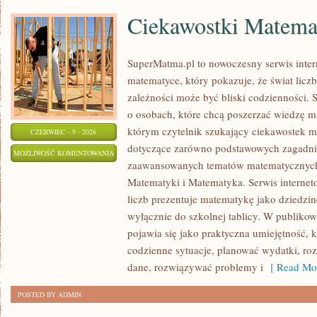
Ciekawostki Matema
SuperMatma.pl to nowoczesny serwis inte
matematyce, który pokazuje, że świat licz
zależności może być bliski codzienności. 
o osobach, które chcą poszerzać wiedzę m
którym czytelnik szukający ciekawostek m
CZERWIEC - 9 - 2026
dotyczące zarówno podstawowych zagadnień
CIEKAWOSTKI
MOŻLIWOŚĆ KOMENTOWANIA
zaawansowanych tematów matematycznych.
MATEMATYCZNE
ZOSTAŁA WYŁĄCZONA
Matematyki i Matematyka. Serwis internet
liczb prezentuje matematykę jako dziedzinę
wyłącznie do szkolnej tablicy. W publiko
pojawia się jako praktyczna umiejętność,
codzienne sytuacje, planować wydatki, ro
dane, rozwiązywać problemy i
[ Read Mor
POSTED BY ADMIN