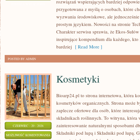
rozwiązań wspierających bardziej odpowiedz
I
ZOSTAŁA WYŁĄCZONA
przygotowana z myślą o osobach, które ch
OCHRONA
wyzwania środowiskowe, ale jednocześnie 
ŚRODOWISKA
prostym językiem. Nowości na stronie Tech
Charakter serwisu sprawia, że Ekos-Sułów
inspirujące kompendium dla każdego, kto z
bardziej
[ Read More ]
POSTED BY ADMIN
Kosmetyki
Bioarp24.pl to strona internetowa, która k
kosmetyków organicznych. Strona może b
zaplecze ofertowe dla osób, które interes
składnikach roślinnych. To witryna, która 
zainteresowanie naturalnymi sposobami d
CZERWIEC - 20 - 2026
Składniki pod lupą i Składniki pod lupą.
KOSMETYKI
MOŻLIWOŚĆ KOMENTOWANIA