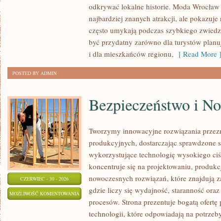
odkrywać lokalne historie. Moda Wrocław 
najbardziej znanych atrakcji, ale pokazuje 
często umykają podczas szybkiego zwiedz
być przydatny zarówno dla turystów plan
i dla mieszkańców regionu,
[ Read More 
POSTED BY ADMIN
Bezpieczeństwo i N
Tworzymy innowacyjne rozwiązania przez
produkcyjnych, dostarczając sprawdzone 
wykorzystujące technologię wysokiego ciś
koncentruje się na projektowaniu, produkc
nowoczesnych rozwiązań, które znajdują z
CZERWIEC - 30 - 2026
gdzie liczy się wydajność, staranność o
BEZPIECZEŃSTWO
MOŻLIWOŚĆ KOMENTOWANIA
procesów. Strona prezentuje bogatą ofertę
I
ZOSTAŁA WYŁĄCZONA
technologii, które odpowiadają na potrze
NORMY