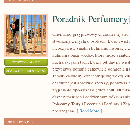
POSTED BY ADMIN
Poradnik Perfumery
Orientalno-przyprawowy charakter tej stron
stworzony z myślą o osobach, które uwiel
nieoczywiste smaki i kulinarne inspiracje 
kulinarna baza wiedzy, która może zaint
kucharzy, jak i tych, którzy od dawna wi
CZERWIEC - 14 - 2026
przyprawy potrafią całkowicie odmienić na
PORADNIK
MOŻLIWOŚĆ KOMENTOWANIA
Tematyka strony koncentruje się wokół kuc
PERFUMERYJNY
ZOSTAŁA WYŁĄCZONA
charakter jest znacznie szerszy, ponieważ
wyjścia do opowieści o gotowaniu, kulturz
eksperymentach i codziennym odkrywani
Polecamy Testy i Recenzje i Perfumy i Za
postrzegana
[ Read More ]
POSTED BY ADMIN