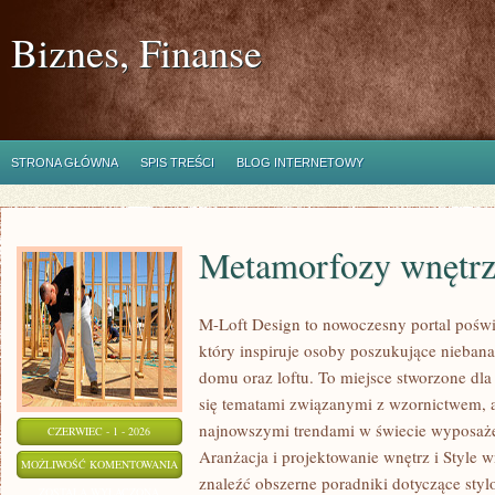
Biznes, Finanse
STRONA GŁÓWNA
SPIS TREŚCI
BLOG INTERNETOWY
Metamorfozy wnętr
M-Loft Design to nowoczesny portal poświ
który inspiruje osoby poszukujące nieban
domu oraz loftu. To miejsce stworzone dla 
się tematami związanymi z wzornictwem, 
najnowszymi trendami w świecie wyposażen
CZERWIEC - 1 - 2026
Aranżacja i projektowanie wnętrz i Style w
METAMORFOZY
MOŻLIWOŚĆ KOMENTOWANIA
znaleźć obszerne poradniki dotyczące styl
WNĘTRZ
ZOSTAŁA WYŁĄCZONA