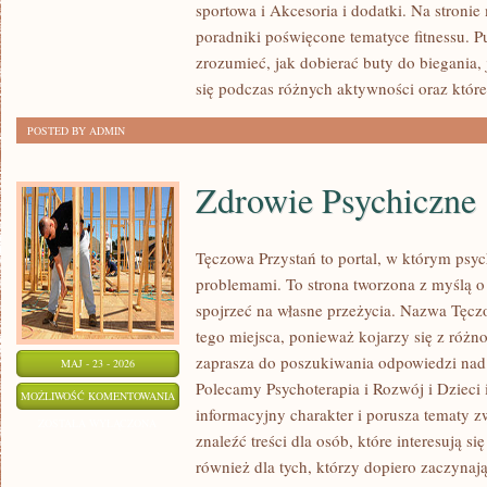
sportowa i Akcesoria i dodatki. Na stroni
poradniki poświęcone tematyce fitnessu. 
zrozumieć, jak dobierać buty do biegania,
się podczas różnych aktywności oraz które
POSTED BY ADMIN
Zdrowie Psychiczne
Tęczowa Przystań to portal, w którym psyc
problemami. To strona tworzona z myślą o 
spojrzeć na własne przeżycia. Nazwa Tęcz
tego miejsca, ponieważ kojarzy się z różn
zaprasza do poszukiwania odpowiedzi nad 
MAJ - 23 - 2026
Polecamy Psychoterapia i Rozwój i Dzieci 
ZDROWIE
MOŻLIWOŚĆ KOMENTOWANIA
informacyjny charakter i porusza tematy z
PSYCHICZNE
ZOSTAŁA WYŁĄCZONA
znaleźć treści dla osób, które interesują s
również dla tych, którzy dopiero zaczynaj