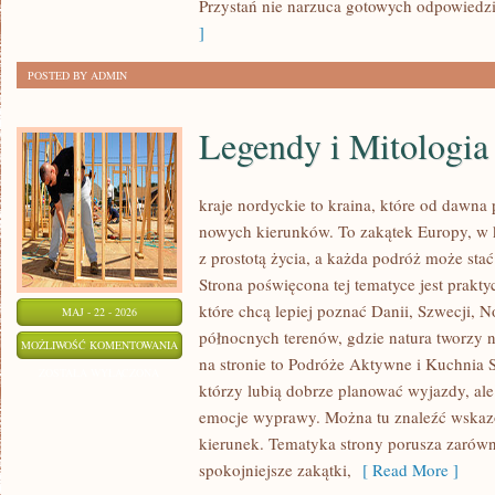
Przystań nie narzuca gotowych odpowiedzi,
]
POSTED BY ADMIN
Legendy i Mitologia
kraje nordyckie to kraina, które od dawna
nowych kierunków. To zakątek Europy, w k
z prostotą życia, a każda podróż może st
Strona poświęcona tej tematyce jest prak
które chcą lepiej poznać Danii, Szwecji, No
MAJ - 22 - 2026
północnych terenów, gdzie natura tworzy n
LEGENDY
MOŻLIWOŚĆ KOMENTOWANIA
na stronie to Podróże Aktywne i Kuchnia 
I
ZOSTAŁA WYŁĄCZONA
którzy lubią dobrze planować wyjazdy, al
MITOLOGIA
emocje wyprawy. Można tu znaleźć wskaz
kierunek. Tematyka strony porusza zarówno
spokojniejsze zakątki,
[ Read More ]