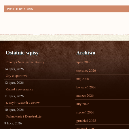
POSTED BY ADMIN
Ostatnie wpisy
Archiwa
Trendy i Nowości w Branży
lipiec 2026
14 lipca, 2026
czerwiec 2026
Gry e-sportowe
maj 2026
12 lipca, 2026
kwiecień 2026
Zarząd i governance
marzec 2026
11 lipca, 2026
Klasyki Wszech Czasów
luty 2026
10 lipca, 2026
styczeń 2026
Technologie i Konstrukcje
grudzień 2025
8 lipca, 2026
listopad 2025