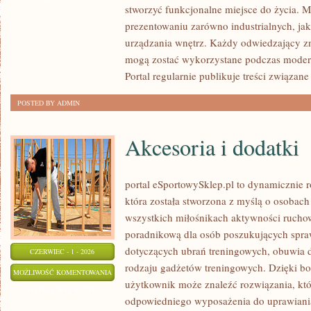
stworzyć funkcjonalne miejsce do życia. M
prezentowaniu zarówno industrialnych, ja
urządzania wnętrz. Każdy odwiedzający zn
mogą zostać wykorzystane podczas moderni
Portal regularnie publikuje treści związane
POSTED BY ADMIN
Akcesoria i dodatki
portal eSportowySklep.pl to dynamicznie ro
która została stworzona z myślą o osobach
wszystkich miłośnikach aktywności ruchowe
poradnikową dla osób poszukujących spra
dotyczących ubrań treningowych, obuwia d
CZERWIEC - 1 - 2026
rodzaju gadżetów treningowych. Dzięki bog
AKCESORIA
MOŻLIWOŚĆ KOMENTOWANIA
użytkownik może znaleźć rozwiązania, k
I
ZOSTAŁA WYŁĄCZONA
odpowiedniego wyposażenia do uprawiani
DODATKI