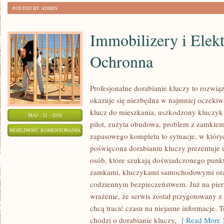
POSTED BY ADMIN
Immobilizery i Elek
Ochronna
Profesjonalne dorabianie kluczy to rozwiąz
okazuje się niezbędna w najmniej oczek
klucz do mieszkania, uszkodzony kluczyk
MAJ - 21 - 2026
pilot, zużyta obudowa, problem z zamkie
IMMOBILIZERY
MOŻLIWOŚĆ KOMENTOWANIA
zapasowego kompletu to sytuacje, w któryc
I
ZOSTAŁA WYŁĄCZONA
poświęcona dorabianiu kluczy prezentuje 
ELEKTRONIKA
osób, które szukają doświadczonego punkt
OCHRONNA
zamkami, kluczykami samochodowymi ora
codziennym bezpieczeństwem. Już na pier
wrażenie, że serwis został przygotowany z 
chcą tracić czasu na niejasne informacje. T
chodzi o dorabianie kluczy,
[ Read More 