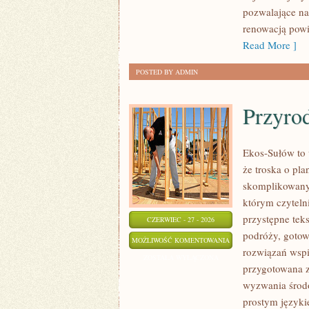
pozwalające na
renowacją powi
Read More ]
POSTED BY ADMIN
Przyro
Ekos-Sułów to 
że troska o pl
skomplikowanyc
którym czyteln
przystępne tek
CZERWIEC - 27 - 2026
podróży, gotow
PRZYRODA
MOŻLIWOŚĆ KOMENTOWANIA
rozwiązań wspie
I
ZOSTAŁA WYŁĄCZONA
przygotowana z
OCHRONA
wyzwania środo
ŚRODOWISKA
prostym języki