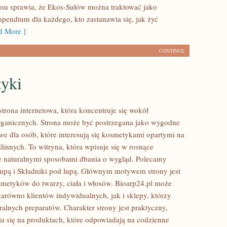
isu sprawia, że Ekos-Sułów można traktować jako
mpendium dla każdego, kto zastanawia się, jak żyć
 More ]
CONTINUE
yki
strona internetowa, która koncentruje się wokół
ganicznych. Strona może być postrzegana jako wygodne
we dla osób, które interesują się kosmetykami opartymi na
linnych. To witryna, która wpisuje się w rosnące
e naturalnymi sposobami dbania o wygląd. Polecamy
lupą i Składniki pod lupą. Głównym motywem strony jest
smetyków do twarzy, ciała i włosów. Bioarp24.pl może
zarówno klientów indywidualnych, jak i sklepy, którzy
alnych preparatów. Charakter strony jest praktyczny,
a się na produktach, które odpowiadają na codzienne