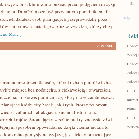
31
ak i wyzwania, które warto poznać przed podjęciem decyzji
ięki temu DomPol może być przydatnym poradnikiem dla
« lip
aścicieli działek, osób planujących przeprowadzkę poza
ików naturalnych materiałów oraz wszystkich, którzy chcą
ead More ]
Rekl
Dowiedz 
CONTINUE
Więcej 
Odwiedź
Zobacz 
norodna przestrzeń dla osób, które kochają podróże i chcą
Zobacz 
ykłe miejsca bez pośpiechu, z ciekawością i otwartością
HTTP
dczenia. To serwis podróżniczy, który może zainteresować
Internet
lanujące krótki city break, jak i tych, którzy po prostu
Portal
świecie, kulturach, atrakcjach, kuchni, historii oraz
HTTP
óżnych krajów. Strona łączy w sobie praktyczne wskazówki
ystępnym sposobem opowiadania, dzięki czemu można tu
Witryna
o konkretne pomysły na wyjazd, jak i teksty pozwalające