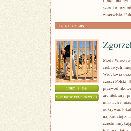
funkcjonalnym,
szeroko rozumi
w serwisie. Pol
POSTED BY ADMIN
Zgorze
Moda Wrocław 
ciekawych mie
Wrocławia oraz
części Polski.
przewodnikowe 
LIPIEC - 2 - 2026
architektury, p
ZGORZELEC
MOŻLIWOŚĆ KOMENTOWANIA
miastach i mias
ZOSTAŁA WYŁĄCZONA
odkrywać lokal
najbardziej zna
często umykają
być przydatny 