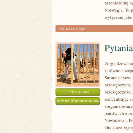
przenieść się 
Norwegia. To p
wyłącznie jako
POSTED BY ADMIN
Pytania
Zorganizowana 
zarówno specjal
Strona stanow
przestępczym, 
przestępczości
LIPIEC - 4 - 2026
koncentrując s
PYTANIA
MOŻLIWOŚĆ KOMENTOWANIA
zorganizowanyc
OD
ZOSTAŁA WYŁĄCZONA
państwach euro
CZYTELNIKÓW
Nowoczesna Prz
kluczowe zagad