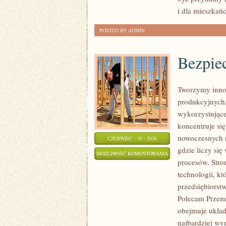
i dla mieszkań
POSTED BY ADMIN
Bezpie
Tworzymy inno
produkcyjnych,
wykorzystujące
koncentruje si
nowoczesnych r
CZERWIEC - 30 - 2026
gdzie liczy si
BEZPIECZEŃSTWO
MOŻLIWOŚĆ KOMENTOWANIA
procesów. Stro
I
ZOSTAŁA WYŁĄCZONA
technologii, k
NORMY
przedsiębiorst
Polecam Przemy
obejmuje układ
najbardziej w