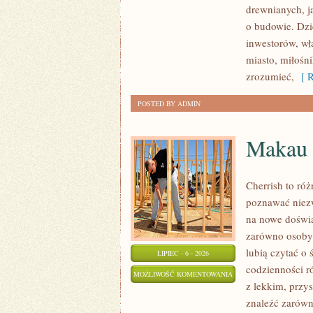
drewnianych, j
KONSTRUKCJE
o budowie. Dz
inwestorów, wł
miasto, miłośn
zrozumieć,
[ R
POSTED BY ADMIN
Makau
Cherrish to róż
poznawać niezw
na nowe doświa
zarówno osoby p
lubią czytać o 
LIPIEC - 6 - 2026
codzienności r
MAKAU
MOŻLIWOŚĆ KOMENTOWANIA
z lekkim, prz
ZOSTAŁA WYŁĄCZONA
znaleźć zarówn