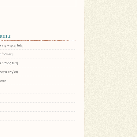
ama:
się więcej tutaj
informacji
 stronę tutaj
pełen artykuł
teraz