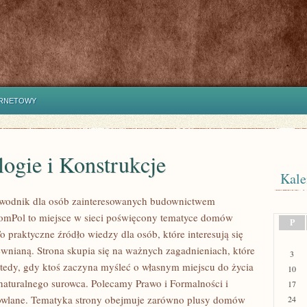
ERNETOWY
ogie i Konstrukcje
Kale
wodnik dla osób zainteresowanych budownictwem
mPol to miejsce w sieci poświęcony tematyce domów
P
 praktyczne źródło wiedzy dla osób, które interesują się
ewnianą. Strona skupia się na ważnych zagadnieniach, które
3
wtedy, gdy ktoś zaczyna myśleć o własnym miejscu do życia
10
turalnego surowca. Polecamy Prawo i Formalności i
17
owlane. Tematyka strony obejmuje zarówno plusy domów
24