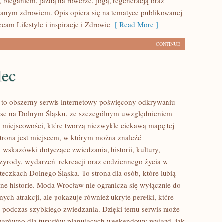
 bieganiem, jazdą na rowerze, jogą, regeneracją oraz
anym zdrowiem. Opis opiera się na tematyce publikowanej
ecam Lifestyle i inspiracje i Zdrowie
[ Read More ]
CONTINUE
lec
to obszerny serwis internetowy poświęcony odkrywaniu
jsc na Dolnym Śląsku, ze szczególnym uwzględnieniem
 miejscowości, które tworzą niezwykle ciekawą mapę tej
 Strona jest miejscem, w którym można znaleźć
wskazówki dotyczące zwiedzania, historii, kultury,
rzyrody, wydarzeń, rekreacji oraz codziennego życia w
teczkach Dolnego Śląska. To strona dla osób, które lubią
ne historie. Moda Wrocław nie ogranicza się wyłącznie do
nych atrakcji, ale pokazuje również ukryte perełki, które
 podczas szybkiego zwiedzania. Dzięki temu serwis może
zarówno dla turystów planujących weekendowy wyjazd, jak