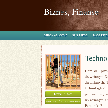
Biznes, Finanse
STRONA GŁÓWNA
SPIS TREŚCI
BLOG INT
Technol
DomPol – prze
drewnianym Do
drewnianych. To
technologią dr
pojawiają się 
LIPIEC - 8 - 2026
wykonanym z na
TECHNOLOGIE
MOŻLIWOŚĆ KOMENTOWANIA
Poradniki Bud
I
ZOSTAŁA WYŁĄCZONA