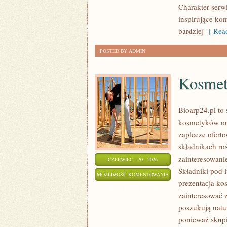
Charakter serw
inspirujące ko
bardziej
[ Read
POSTED BY ADMIN
Kosmet
Bioarp24.pl to 
kosmetyków or
zaplecze oferto
składnikach roś
zainteresowani
CZERWIEC - 20 - 2026
Składniki pod 
KOSMETYKI
MOŻLIWOŚĆ KOMENTOWANIA
prezentacja ko
ZOSTAŁA WYŁĄCZONA
zainteresować 
poszukują natur
ponieważ skupi