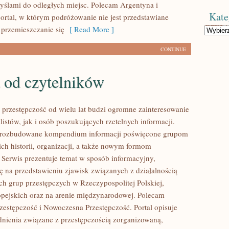
myślami do odległych miejsc. Polecam Argentyna i
Kate
ortal, w którym podróżowanie nie jest przedstawiane
 przemieszczanie się
[ Read More ]
Kategorie
CONTINUE
 od czytelników
przestępczość od wielu lat budzi ogromne zainteresowanie
istów, jak i osób poszukujących rzetelnych informacji.
i rozbudowane kompendium informacji poświęcone grupom
ich historii, organizacji, a także nowym formom
. Serwis prezentuje temat w sposób informacyjny,
ię na przedstawieniu zjawisk związanych z działalnością
h grup przestępczych w Rzeczypospolitej Polskiej,
pejskich oraz na arenie międzynarodowej. Polecam
estępczość i Nowoczesna Przestępczość. Portal opisuje
nienia związane z przestępczością zorganizowaną,