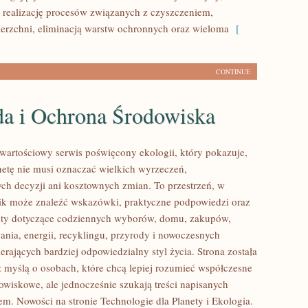
 realizację procesów związanych z czyszczeniem,
erzchni, eliminacją warstw ochronnych oraz wieloma
[
CONTINUE
da i Ochrona Środowiska
wartościowy serwis poświęcony ekologii, który pokazuje,
anetę nie musi oznaczać wielkich wyrzeczeń,
h decyzji ani kosztownych zmian. To przestrzeń, w
ik może znaleźć wskazówki, praktyczne podpowiedzi oraz
sty dotyczące codziennych wyborów, domu, zakupów,
ania, energii, recyklingu, przyrody i nowoczesnych
rających bardziej odpowiedzialny styl życia. Strona została
 myślą o osobach, które chcą lepiej rozumieć współczesne
wiskowe, ale jednocześnie szukają treści napisanych
em. Nowości na stronie Technologie dla Planety i Ekologia.