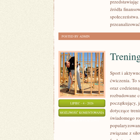
przedstawiając
źródła finansow
społeczeństwa.
przeanalizować
POSTED BY ADMIN
Trening
Sport i aktywno
ćwiczenia. To 
oraz codzienną
rozbudowane c
początkujący, 
LIPIEC - 4 - 2026
dotyczące tren
TRENING
MOŻLIWOŚĆ KOMENTOWANIA
świadomego roz
SIŁOWY
ZOSTAŁA WYŁĄCZONA
popularyzowani
związane z siło