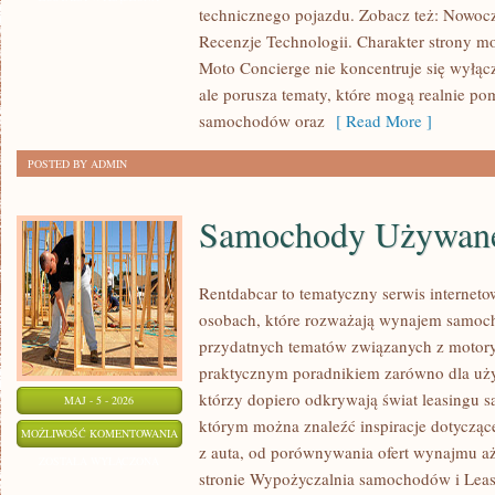
technicznego pojazdu. Zobacz też: Nowocz
Recenzje Technologii. Charakter strony m
Moto Concierge nie koncentruje się wyłąc
ale porusza tematy, które mogą realnie p
samochodów oraz
[ Read More ]
POSTED BY ADMIN
Samochody Używan
Rentdabcar to tematyczny serwis internet
osobach, które rozważają wynajem samoch
przydatnych tematów związanych z motory
praktycznym poradnikiem zarówno dla użyt
którzy dopiero odkrywają świat leasingu 
MAJ - 5 - 2026
którym można znaleźć inspiracje dotycząc
SAMOCHODY
MOŻLIWOŚĆ KOMENTOWANIA
z auta, od porównywania ofert wynajmu a
UŻYWANE
ZOSTAŁA WYŁĄCZONA
stronie Wypożyczalnia samochodów i Leasi