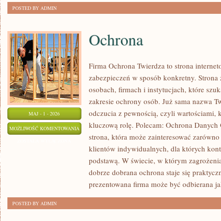
POSTED BY ADMIN
Ochrona
Firma Ochrona Twierdza to strona internet
zabezpieczeń w sposób konkretny. Strona 
osobach, firmach i instytucjach, które szu
zakresie ochrony osób. Już sama nazwa T
odczucia z pewnością, czyli wartościami,
MAJ - 1 - 2026
kluczową rolę. Polecam: Ochrona Danych
OCHRONA
MOŻLIWOŚĆ KOMENTOWANIA
strona, która może zainteresować zarówno
ZOSTAŁA WYŁĄCZONA
klientów indywidualnych, dla których kontr
podstawą. W świecie, w którym zagrożenia
dobrze dobrana ochrona staje się praktyc
prezentowana firma może być odbierana jak
POSTED BY ADMIN