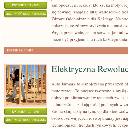
samopoczucie. Każdy, kto szuka motywacji, 
KWIECIEŃ - 21 - 2026
się pewniej, znajdzie tutaj wartościowe tre
ZDROWY
MOŻLIWOŚĆ KOMENTOWANIA
Zdrowe Odchudzanie dla Każdego. Na stron
STYL
ZOSTAŁA WYŁĄCZONA
pokazują, że zdrowy styl życia nie musi o
ŻYCIA
Wręcz przeciwnie, celem serwisu jest udow
może być przyjemna, a ruch każdego dni
POSTED BY ADMIN
Elektryczna Rewoluc
Auto Jarmark to współczesna przestrzeń dl
motoryzacji. To miejsce tworzone z myślą 
dobrze poinformowani w tematach związan
jednocześnie szukają treści podanych w z
Strona skupia się na tym, co dla kierowcó
KWIECIEŃ - 20 - 2026
osób obserwujących rozwój branży jest na
ELEKTRYCZNA
MOŻLIWOŚĆ KOMENTOWANIA
technologiach, trendach rynkowych, bezpie
REWOLUCJA
ZOSTAŁA WYŁĄCZONA