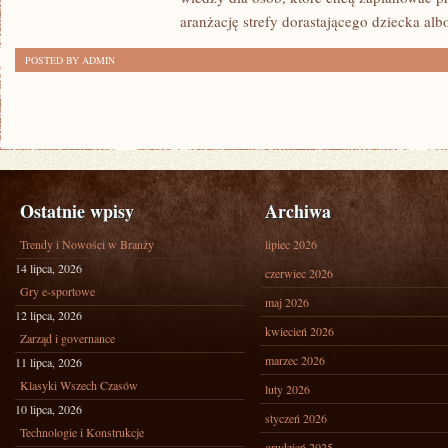
aranżację strefy dorastającego dziecka alb
POSTED BY ADMIN
Ostatnie wpisy
Archiwa
Trendy i Nowości w Branży
lipiec 2026
14 lipca, 2026
czerwiec 2026
Gry e-sportowe
maj 2026
12 lipca, 2026
kwiecień 2026
Zarząd i governance
marzec 2026
11 lipca, 2026
Klasyki Wszech Czasów
luty 2026
10 lipca, 2026
styczeń 2026
Technologie i Konstrukcje
grudzień 2025