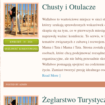
Chusty i Otulacze
Wallaboo to wartościowe miejsce w sieci 
którzy szukają sprawdzonych wskazówek 
skupia się na tym, co w pierwszych miesiąc
naprawdę ważne: komforcie. To serwis, w
tematów związanych z zabawą i rozwojem. 
KWIECIEŃ - 30 - 2026
Mama i Tata i Mama i Tata. Strona została
CHUSTY
MOŻLIWOŚĆ KOMENTOWANIA
osobach, które chcą podejmować rozsądne
I
ZOSTAŁA WYŁĄCZONA
organizacyjne, ale nie lubią przesadnie s
OTULACZE
Wallaboo pomagają spojrzeć na codzienne 
życiu. Zamiast tworzyć presję idealnego r
Read More ]
POSTED BY ADMIN
Żeglarstwo Turystyc