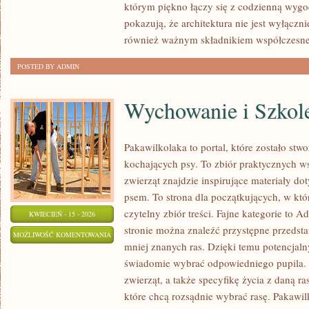
którym piękno łączy się z codzienną wygo
pokazują, że architektura nie jest wyłączni
również ważnym składnikiem współczesnej
POSTED BY ADMIN
Wychowanie i Szkol
Pakawilkolaka to portal, które zostało st
kochających psy. To zbiór praktycznych 
zwierząt znajdzie inspirujące materiały do
psem. To strona dla początkujących, w któ
czytelny zbiór treści. Fajne kategorie to 
KWIECIEŃ - 15 - 2026
stronie można znaleźć przystępne przedsta
WYCHOWANIE
MOŻLIWOŚĆ KOMENTOWANIA
mniej znanych ras. Dzięki temu potencjal
I
ZOSTAŁA WYŁĄCZONA
świadomie wybrać odpowiedniego pupila.
SZKOLENIE
zwierząt, a także specyfikę życia z daną r
które chcą rozsądnie wybrać rasę. Pakawi