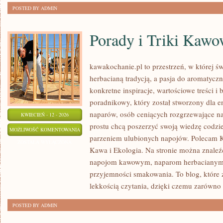
POSTED BY ADMIN
Porady i Triki Kawo
kawakochanie.pl to przestrzeń, w której św
herbacianą tradycją, a pasja do aromatycz
konkretne inspiracje, wartościowe treści i 
poradnikowy, który został stworzony dla 
naparów, osób ceniących rozgrzewające nap
KWIECIEŃ - 12 - 2026
prostu chcą poszerzyć swoją wiedzę codzi
PORADY
MOŻLIWOŚĆ KOMENTOWANIA
parzeniem ulubionych napojów. Polecam Ka
I
ZOSTAŁA WYŁĄCZONA
Kawa i Ekologia. Na stronie można znaleź
TRIKI
napojom kawowym, naparom herbacianym, a
KAWOWE
przyjemności smakowania. To blog, które 
lekkością czytania, dzięki czemu zarówno
POSTED BY ADMIN