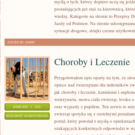
myślą o tych, którzy dopiero uczą się jeźd
I
posiadających już staż za kierownicą, któ
FAKTY
wiedzę. Kategorie na stronie to Przepisy 
Jazdy od Podstaw. Na stronie udostępniane
sytuacje drogowe, dzięki czemu użytkown
POSTED BY ADMIN
Choroby i Leczenie
Przygotowałem opis oparty na tym, że stro
opiece nad zwierzętami dla miłośników zwi
jak choroby i leczenie, karmienie i suple
weterynaria, mowa ciała zwierząt, troska 
oraz wyjazdy z pupilem. Ten serwis to mie
KWIECIEŃ - 2 - 2026
zwierząt spotyka się z rzetelnymi poradam
CHOROBY
MOŻLIWOŚĆ KOMENTOWANIA
portal, który powstał z myślą o opiekunac
I
ZOSTAŁA WYŁĄCZONA
szukających konkretnych odpowiedzi w w
LECZENIE