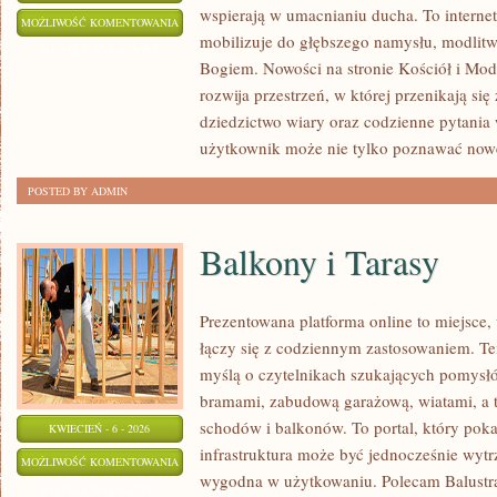
wspierają w umacnianiu ducha. To intern
BIBLIA
MOŻLIWOŚĆ KOMENTOWANIA
mobilizuje do głębszego namysłu, modlitw
W
ZOSTAŁA WYŁĄCZONA
Bogiem. Nowości na stronie Kościół i Mod
ŻYCIU
rozwija przestrzeń, w której przenikają się 
WIERZĄCEGO
dziedzictwo wiary oraz codzienne pytania
użytkownik może nie tylko poznawać now
POSTED BY ADMIN
Balkony i Tarasy
Prezentowana platforma online to miejsce
łączy się z codziennym zastosowaniem. Te
myślą o czytelnikach szukających pomysł
bramami, zabudową garażową, wiatami, a 
schodów i balkonów. To portal, który pok
KWIECIEŃ - 6 - 2026
infrastruktura może być jednocześnie wytr
BALKONY
MOŻLIWOŚĆ KOMENTOWANIA
wygodna w użytkowaniu. Polecam Balustrad
I
ZOSTAŁA WYŁĄCZONA