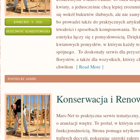
kwiaty, a jednocześnie chcą lepiej zrozumi
się wokół bukietów ślubnych, ale nie zamy
bo prowadzi także do praktycznych artykuł
KWIECIEŃ - 9 - 2026
trwałości i sposobach komponowania. To st
KWIATY
MOŻLIWOŚĆ KOMENTOWANIA
estetyka łączy się z pomysłowością. Dzięki
Z
ZOSTAŁA WYŁĄCZONA
kwiatowych pomysłów, w którym każdy te
OGRODU
spójnego. To doskonały serwis dla przysz
DO
florystów, a także dla wszystkich, którzy
BUKIETU
chwilom
[ Read More ]
POSTED BY ADMIN
Konserwacja i Reno
Mars-Net to praktyczna serwis tematyczny,
o aranżacji wnętrz. To portal, w którym est
funkcjonalnością. Strona pomaga użytko
trafnych decyzji, pokazując szeroki zakre