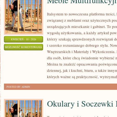
Italsystem to nowoczesna platforma treści, 
związanej z meblami oraz użytecznych po
urządzających mieszkanie i gabinet. To port
wygodą użytkowania, a każdy artykuł pows
którzy szukają sprawdzonych rozwiązań d
KWIECIEŃ - 10 - 2026
i szeroko rozumianego dobrego stylu. Now
MEBLE
MOŻLIWOŚĆ KOMENTOWANIA
Wnętrzarskich i Materiały i Wykończenia. 
MULTIFUNKCYJNE
ZOSTAŁA WYŁĄCZONA
dla osób, które chcą świadomie wybierać
Można tu znaleźć opracowania poświęcone
dziennej, jak i kuchni, biuru, a także i
których ważne są praktyczność, wytrzymał
POSTED BY ADMIN
Okulary i Soczewki