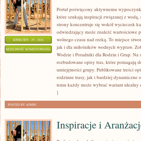
Portal poświęcony aktywnemu wypoczynko
które szukają inspiracji związanej z wodą
strony koncentruje się wokół wycieczek k
odwiedzający może znaleźć wartościowe p
wolnego czasu nad rzeką. To miejsce stwo
KWIECIEŃ - 29 - 2026
jak i dla miłośników wodnych wypraw. Zo
ŻEGLARSTWO
MOŻLIWOŚĆ KOMENTOWANIA
Wodzie i Poradniki dla Rodzin i Grup. Na 
TURYSTYCZNE
ZOSTAŁA WYŁĄCZONA
rozbudowane opisy tras, które pomagają 
umiejętności grupy. Publikowane treści o
rodzinne trasy, jak i bardziej dynamiczne 
temu każdy może wybrać wariant idealny 
]
POSTED BY ADMIN
Inspiracje i Aranżacj