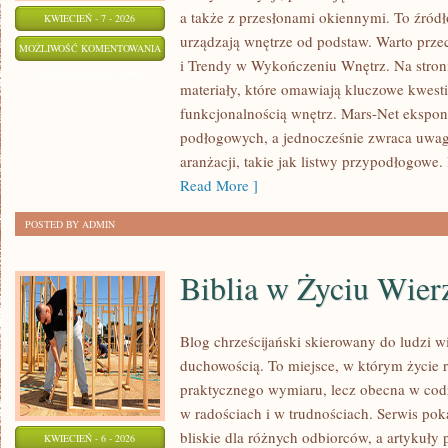
a także z przesłonami okiennymi. To źródło
KWIECIEŃ - 7 - 2026
urządzają wnętrze od podstaw. Warto przec
KONSERWACJA
MOŻLIWOŚĆ KOMENTOWANIA
i Trendy w Wykończeniu Wnętrz. Na stron
I
ZOSTAŁA WYŁĄCZONA
materiały, które omawiają kluczowe kwesti
RENOWACJA
funkcjonalnością wnętrz. Mars-Net ekspon
podłogowych, a jednocześnie zwraca uwag
aranżacji, takie jak listwy przypodłogowe
Read More ]
POSTED BY ADMIN
Biblia w Życiu Wier
Blog chrześcijański skierowany do ludzi wi
duchowością. To miejsce, w którym życie r
praktycznego wymiaru, lecz obecna w codz
w radościach i w trudnościach. Serwis pok
bliskie dla różnych odbiorców, a artykuły 
KWIECIEŃ - 6 - 2026