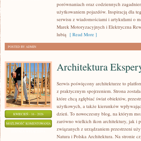
porównaniach oraz codziennych zagadnie
użytkowaniem pojazdów. Inspiracją dla tego
serwisu z wiadomościami i artykułami o mo
Marek Motoryzacyjnych i Elektryczna Rewol
lubią
[ Read More ]
POSTED BY ADMIN
Architektura Eksper
Serwis poświęcony architekturze to platfo
z praktycznym spojrzeniem. Strona został
które chcą zgłębiać świat obiektów, przest
użytkowych, a także kierunków wpływający
dzień. To nowoczesny blog, na którym moż
KWIECIEŃ - 16 - 2026
zarówno wielkich ikon architektury, jak i
ARCHITEKTURA
MOŻLIWOŚĆ KOMENTOWANIA
związanych z urządzaniem przestrzeni uży
EKSPERYMENTALNA
ZOSTAŁA WYŁĄCZONA
Natura i Polska Architektura. Na stronie cz