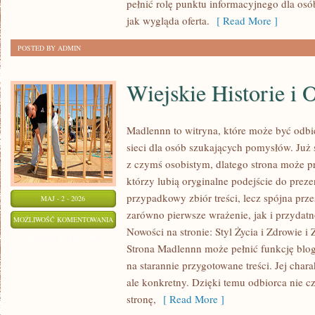
pełnić rolę punktu informacyjnego dla osó
jak wygląda oferta.
[ Read More ]
POSTED BY ADMIN
Wiejskie Historie i 
Madlennn to witryna, które może być odb
sieci dla osób szukających pomysłów. Już
z czymś osobistym, dlatego strona może 
którzy lubią oryginalne podejście do preze
przypadkowy zbiór treści, lecz spójna prze
MAJ - 2 - 2026
zarówno pierwsze wrażenie, jak i przydat
WIEJSKIE
MOŻLIWOŚĆ KOMENTOWANIA
Nowości na stronie: Styl Życia i Zdrowie i
HISTORIE
ZOSTAŁA WYŁĄCZONA
Strona Madlennn może pełnić funkcję blog
I
na starannie przygotowane treści. Jej char
OPOWIEŚCI
ale konkretny. Dzięki temu odbiorca nie c
stronę,
[ Read More ]