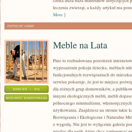
czeka duża baza materiałów dotyczących pro
leczenia zwierząt, a każdy artykuł ma p
More ]
POSTED BY ADMIN
Meble na Lata
Pino to rozbudowana przestrzeń internetow
wyposażeniu pokoju dziecka, meblach mł
funkcjonalnych rozwiązaniach do mieszka
serwisu pokazuje, że jest to miejsce poś
dla różnych grup domowników, a publikow
KWIECIEŃ - 1 - 2026
innymi ekologicznych mebli, mebli dopaso
MEBLE
MOŻLIWOŚĆ KOMENTOWANIA
północnego minimalizmu, własnoręcznych
NA
ZOSTAŁA WYŁĄCZONA
użytkowania. Znajdziesz na stronie takie k
LATA
Rozwiązania i Ekologiczne i Naturalne Meb
z wygodą. Nie jest to wyłącznie galeria p
wiedzy dla osób, które chcą zaplanować pr