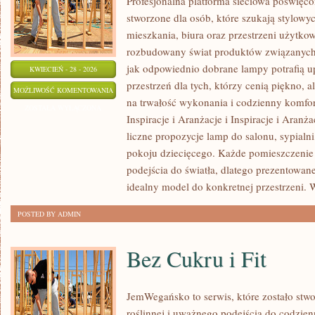
Profesjonalna platforma sieciowa poświęco
stworzone dla osób, które szukają stylowyc
mieszkania, biura oraz przestrzeni użytko
rozbudowany świat produktów związanych 
jak odpowiednio dobrane lampy potrafią u
KWIECIEŃ - 28 - 2026
przestrzeń dla tych, którzy cenią piękno, 
INSPIRACJE
MOŻLIWOŚĆ KOMENTOWANIA
na trwałość wykonania i codzienny komfor
I
ZOSTAŁA WYŁĄCZONA
Inspiracje i Aranżacje i Inspiracje i Aranż
ARANŻACJE
liczne propozycje lamp do salonu, sypialni,
pokoju dziecięcego. Każde pomieszczeni
podejścia do światła, dlatego prezentowa
idealny model do konkretnej przestrzeni. 
POSTED BY ADMIN
Bez Cukru i Fit
JemWegańsko to serwis, które zostało stwo
roślinnej i uważnego podejścia do codzien