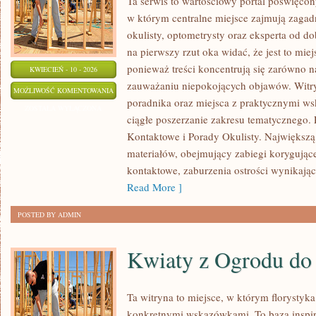
Ta serwis to wartościowy portal poświęcon
w którym centralne miejsce zajmują zagad
okulisty, optometrysty oraz eksperta od d
na pierwszy rzut oka widać, że jest to mie
ponieważ treści koncentrują się zarówno na
KWIECIEŃ - 10 - 2026
zauważaniu niepokojących objawów. Witry
OKULARY
MOŻLIWOŚĆ KOMENTOWANIA
poradnika oraz miejsca z praktycznymi ws
I
ZOSTAŁA WYŁĄCZONA
ciągłe poszerzanie zakresu tematycznego.
SOCZEWKI
Kontaktowe i Porady Okulisty. Największą s
KONTAKTOWE
materiałów, obejmujący zabiegi korygując
kontaktowe, zaburzenia ostrości wynikając
Read More ]
POSTED BY ADMIN
Kwiaty z Ogrodu do
Ta witryna to miejsce, w którym florystyka 
konkretnymi wskazówkami. To baza inspira