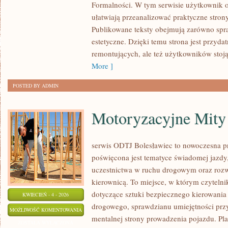
Formalności. W tym serwisie użytkownik od
TARASY
ułatwiają przeanalizować praktyczne stro
Publikowane teksty obejmują zarówno spra
estetyczne. Dzięki temu strona jest przydat
remontujących, ale też użytkowników sto
More ]
POSTED BY ADMIN
Motoryzacyjne Mity 
serwis ODTJ Bolesławiec to nowoczesna pr
poświęcona jest tematyce świadomej jazdy
uczestnictwa w ruchu drogowym oraz rozw
kierownicą. To miejsce, w którym czytelni
dotyczące sztuki bezpiecznego kierowania
KWIECIEŃ - 4 - 2026
drogowego, sprawdzianu umiejętności przy
MOTORYZACYJNE
MOŻLIWOŚĆ KOMENTOWANIA
mentalnej strony prowadzenia pojazdu. Pla
MITY
ZOSTAŁA WYŁĄCZONA