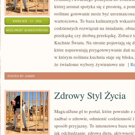
której aromat spotyka się z prostotą, a po
roślinne gotowanie może być urozmaicona,
wartościowa. To baza kulinarnych wskazów
KWIECIEŃ - 23 - 2026
codziennych rozwiązań na śniadanie, obiad
BEZ
MOŻLIWOŚĆ KOMENTOWANIA
przekąskę czy drobną przekąskę. Zobacz ta
CUKRU
ZOSTAŁA WYŁĄCZONA
Kuchnie Świata. Na stronie pojawiają się 
I
które usprawniają przygotowywanie dań na 
FIT
w którym roślinna kuchnia staje się bliska
że świadome wybory żywieniowe nie
[ Re
POSTED BY ADMIN
Zdrowy Styl Życia
MagicalJune.pl to portal, które powstało z
zadbać o zdrowie, odmienić codzienność i
sposób przyjazny. To internetowa baza w
jak odchudzanie, zdrowa dieta, aktywność 