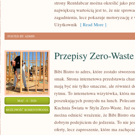
strony Rentdabcar można określić jako prz
największą wartością jest to, że nie sprow
zagadnienia, lecz pokazuje motoryzację z 
Użytkownik
[ Read More ]
POSTED BY ADMIN
Przepisy Zero-Waste
Bibi Bistro to adres, które zostało stworz
smak. Strona internetowa przedstawia char
mają być nie tylko smaczne, ale również
rytmu. To internetowa wizytówka, która m
poszukujących pomysłu na lunch. Polecam
MAJ - 4 - 2026
Kuchnia Świata w Stylu Zero-Waste. Już o
PRZEPISY
MOŻLIWOŚĆ KOMENTOWANIA
można odnieść wrażenie, że Bibi Bistro st
ZERO-
ZOSTAŁA WYŁĄCZONA
dobrym podejściem do jedzenia. To nie je
WASTE
oferty, lecz zaproszenie, które ma zachęc