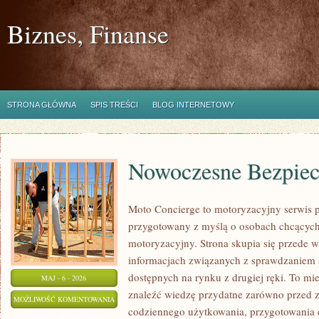
Biznes, Finanse
STRONA GŁÓWNA
SPIS TREŚCI
BLOG INTERNETOWY
Nowoczesne Bezpiec
Moto Concierge to motoryzacyjny serwis p
przygotowany z myślą o osobach chcących
motoryzacyjny. Strona skupia się przede 
informacjach związanych z sprawdzaniem
dostępnych na rynku z drugiej ręki. To mi
MAJ - 6 - 2026
znaleźć wiedzę przydatne zarówno przed z
NOWOCZESNE
MOŻLIWOŚĆ KOMENTOWANIA
codziennego użytkowania, przygotowania 
BEZPIECZEŃSTWO
ZOSTAŁA WYŁĄCZONA