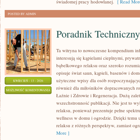
świadomej pracy hodowlanej.
[ Read More
POSTED BY ADMIN
Poradnik Techniczny
Ta witryna to nowoczesne kompendium info
interesują się kąpielami cieplnymi, prywat
bąbelkowego relaksu oraz szeroko rozum
opisuje świat saun, kąpieli, basenów i d
użyteczne wpisy dla osób rozpoczynającyc
KWIECIEŃ - 13 - 2026
również dla miłośników dopracowanych ro
PORADNIK
MOŻLIWOŚĆ KOMENTOWANIA
Łaźnie i Zdrowie i Regeneracja. Dużą zalet
TECHNICZNY
ZOSTAŁA WYŁĄCZONA
wszechstronność publikacji. Nie jest to wy
relaksu, ponieważ prezentuje pełne spekt
wellness w domu i ogrodzie. Dzięki temu 
relaksu z różnych perspektyw, zamiast ogra
More ]