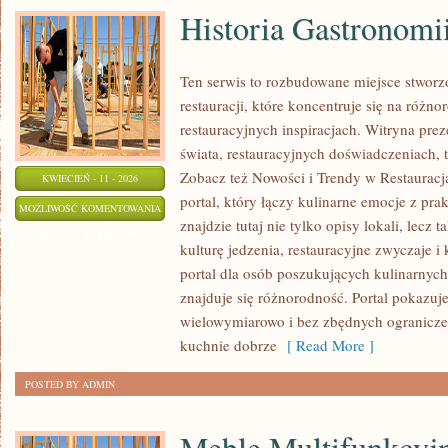
Historia Gastronomi
Ten serwis to rozbudowane miejsce stworz
restauracji, które koncentruje się na różn
restauracyjnych inspiracjach. Witryna pre
świata, restauracyjnych doświadczeniach, t
Zobacz też Nowości i Trendy w Restauracj
KWIECIEŃ - 11 - 2026
portal, który łączy kulinarne emocje z pr
HISTORIA
MOŻLIWOŚĆ KOMENTOWANIA
znajdzie tutaj nie tylko opisy lokali, lecz 
GASTRONOMII
ZOSTAŁA WYŁĄCZONA
kulturę jedzenia, restauracyjne zwyczaje i
portal dla osób poszukujących kulinarnych 
znajduje się różnorodność. Portal pokazuj
wielowymiarowo i bez zbędnych ogranicze
kuchnie dobrze
[ Read More ]
POSTED BY ADMIN
Meble Multifunkcyj