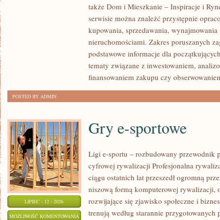
także Dom i Mieszkanie – Inspiracje i Ry
NOWOŚCI
serwisie można znaleźć przystępnie oprac
W
kupowania, sprzedawania, wynajmowania i
BRANŻY
nieruchomościami. Zakres poruszanych z
podstawowe informacje dla początkujących
tematy związane z inwestowaniem, analizo
finansowaniem zakupu czy obserwowanie
POSTED BY ADMIN
Gry e-sportowe
Ligi e-sportu – rozbudowany przewodnik po
cyfrowej rywalizacji Profesjonalna rywal
ciągu ostatnich lat przeszedł ogromną prz
niszową formą komputerowej rywalizacji, 
rozwijające się zjawisko społeczne i bizne
LIPIEC - 12 - 2026
trenują według starannie przygotowanych 
GRY
MOŻLIWOŚĆ KOMENTOWANIA