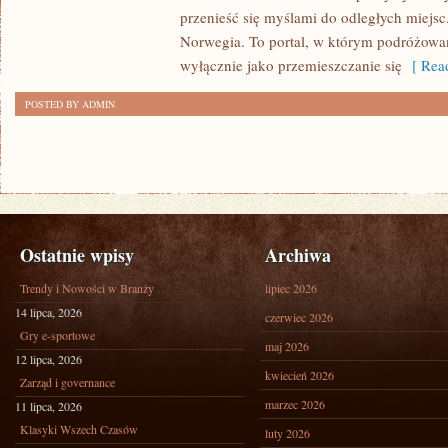
przenieść się myślami do odległych miejsc
Norwegia. To portal, w którym podróżowan
wyłącznie jako przemieszczanie się
[ Read
POSTED BY ADMIN
Ostatnie wpisy
Archiwa
Trendy i Nowości w Branży
lipiec 2026
14 lipca, 2026
czerwiec 2026
Gry e-sportowe
maj 2026
12 lipca, 2026
kwiecień 2026
Zarząd i governance
marzec 2026
11 lipca, 2026
Klasyki Wszech Czasów
luty 2026