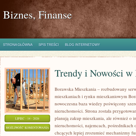
Biznes, Finanse
STRONA GŁÓWNA
SPIS TREŚCI
BLOG INTERNETOWY
Trendy i Nowości w
Borawska Mieszkania – rozbudowany serw
mieszkaniach i rynku mieszkaniowym Bor
nowoczesna baza wiedzy poświęcony szer
nieruchomości. Strona została przygotowa
planują zakup mieszkania, ale również o i
LIPIEC - 14 - 2026
nieruchomości, najemcach, pośrednikach o
TRENDY
MOŻLIWOŚĆ KOMENTOWANIA
chcących lepiej zrozumieć mechanizmy f
I
ZOSTAŁA WYŁĄCZONA