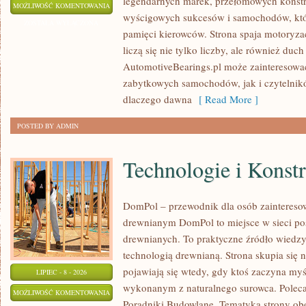
legendarnych marek, przełomowych konstr
KLASYKI
MOŻLIWOŚĆ KOMENTOWANIA
wyścigowych sukcesów i samochodów, które
WSZECH
ZOSTAŁA WYŁĄCZONA
pamięci kierowców. Strona spaja motoryzac
CZASÓW
liczą się nie tylko liczby, ale również du
AutomotiveBearings.pl może zainteresować
zabytkowych samochodów, jak i czytelnik
dlaczego dawna
[ Read More ]
POSTED BY ADMIN
Technologie i Konst
DomPol – przewodnik dla osób zaintere
drewnianym DomPol to miejsce w sieci p
drewnianych. To praktyczne źródło wiedzy d
technologią drewnianą. Strona skupia się 
pojawiają się wtedy, gdy ktoś zaczyna my
LIPIEC - 8 - 2026
wykonanym z naturalnego surowca. Poleca
TECHNOLOGIE
MOŻLIWOŚĆ KOMENTOWANIA
Poradniki Budowlane. Tematyka strony o