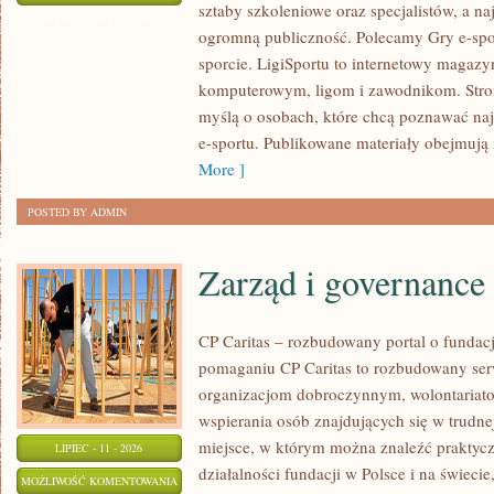
sztaby szkoleniowe oraz specjalistów, a na
E-
ZOSTAŁA WYŁĄCZONA
ogromną publiczność. Polecamy Gry e-spor
SPORTOWE
sporcie. LigiSportu to internetowy maga
komputerowym, ligom i zawodnikom. Stron
myślą o osobach, które chcą poznawać naj
e-sportu. Publikowane materiały obejmują 
More ]
POSTED BY ADMIN
Zarząd i governance
CP Caritas – rozbudowany portal o fundac
pomaganiu CP Caritas to rozbudowany ser
organizacjom dobroczynnym, wolontariat
wspierania osób znajdujących się w trudnej 
miejsce, w którym można znaleźć praktycz
LIPIEC - 11 - 2026
działalności fundacji w Polsce i na świec
ZARZĄD
MOŻLIWOŚĆ KOMENTOWANIA