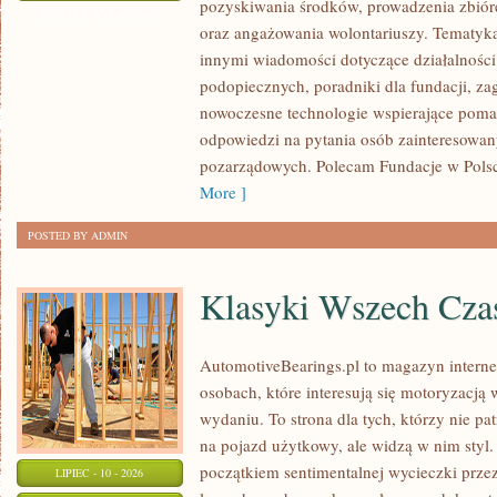
pozyskiwania środków, prowadzenia zbiór
I
ZOSTAŁA WYŁĄCZONA
oraz angażowania wolontariuszy. Tematyk
GOVERNANCE
innymi wiadomości dotyczące działalności 
podopiecznych, poradniki dla fundacji, za
nowoczesne technologie wspierające pomag
odpowiedzi na pytania osób zainteresowany
pozarządowych. Polecam Fundacje w Polsce
More ]
POSTED BY ADMIN
Klasyki Wszech Cz
AutomotiveBearings.pl to magazyn intern
osobach, które interesują się motoryzacją
wydaniu. To strona dla tych, którzy nie p
na pojazd użytkowy, ale widzą w nim styl.
początkiem sentimentalnej wycieczki prze
LIPIEC - 10 - 2026