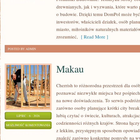
I
ZOSTAŁA WYŁĄCZONA
drewnianych, jak i wyzwania, które warto
KONSTRUKCJE
o budowie. Dzięki temu DomPol może być
inwestorów, właścicieli działek, osób pla
miasto, miłośników naturalnych materiałów
zrozumieć,
[ Read More ]
POSTED BY ADMIN
Makau
Cherrish to różnorodna przestrzeń dla osób
poznawać niezwykłe miejsca bez pośpiechu
na nowe doświadczenia. To serwis podróżn
zarówno osoby planujące krótki city break,
lubią czytać o świecie, kulturach, atrakcjac
LIPIEC - 6 - 2026
codzienności różnych krajów. Strona łącz
MAKAU
MOŻLIWOŚĆ KOMENTOWANIA
z lekkim, przystępnym sposobem opowiada
ZOSTAŁA WYŁĄCZONA
znaleźć zarówno konkretne pomysły na wyj