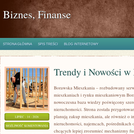
Biznes, Finanse
STRONA GŁÓWNA
SPIS TREŚCI
BLOG INTERNETOWY
Trendy i Nowości w
Borawska Mieszkania – rozbudowany serw
mieszkaniach i rynku mieszkaniowym Bor
nowoczesna baza wiedzy poświęcony szer
nieruchomości. Strona została przygotowa
planują zakup mieszkania, ale również o i
LIPIEC - 14 - 2026
nieruchomości, najemcach, pośrednikach o
TRENDY
MOŻLIWOŚĆ KOMENTOWANIA
chcących lepiej zrozumieć mechanizmy f
I
ZOSTAŁA WYŁĄCZONA