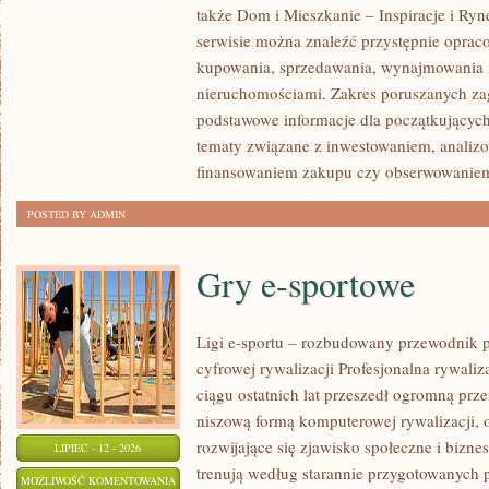
także Dom i Mieszkanie – Inspiracje i Ry
NOWOŚCI
serwisie można znaleźć przystępnie oprac
W
kupowania, sprzedawania, wynajmowania i
BRANŻY
nieruchomościami. Zakres poruszanych z
podstawowe informacje dla początkujących
tematy związane z inwestowaniem, analizo
finansowaniem zakupu czy obserwowanie
POSTED BY ADMIN
Gry e-sportowe
Ligi e-sportu – rozbudowany przewodnik po
cyfrowej rywalizacji Profesjonalna rywal
ciągu ostatnich lat przeszedł ogromną prz
niszową formą komputerowej rywalizacji, 
rozwijające się zjawisko społeczne i bizne
LIPIEC - 12 - 2026
trenują według starannie przygotowanych 
GRY
MOŻLIWOŚĆ KOMENTOWANIA