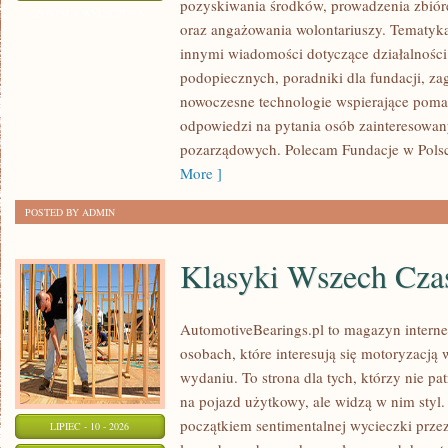
pozyskiwania środków, prowadzenia zbiór
I
ZOSTAŁA WYŁĄCZONA
oraz angażowania wolontariuszy. Tematyk
GOVERNANCE
innymi wiadomości dotyczące działalności 
podopiecznych, poradniki dla fundacji, za
nowoczesne technologie wspierające pomag
odpowiedzi na pytania osób zainteresowany
pozarządowych. Polecam Fundacje w Polsce
More ]
POSTED BY ADMIN
Klasyki Wszech Cz
AutomotiveBearings.pl to magazyn intern
osobach, które interesują się motoryzacją
wydaniu. To strona dla tych, którzy nie p
na pojazd użytkowy, ale widzą w nim styl.
początkiem sentimentalnej wycieczki prze
LIPIEC - 10 - 2026