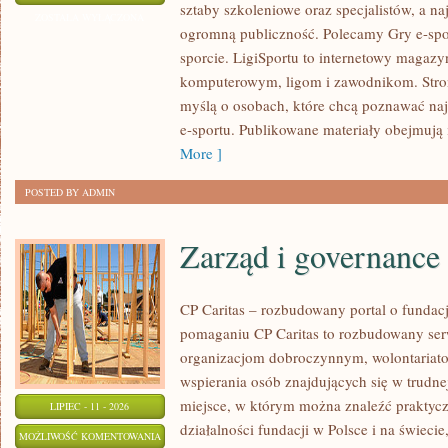
sztaby szkoleniowe oraz specjalistów, a na
E-
ZOSTAŁA WYŁĄCZONA
ogromną publiczność. Polecamy Gry e-spor
SPORTOWE
sporcie. LigiSportu to internetowy maga
komputerowym, ligom i zawodnikom. Stron
myślą o osobach, które chcą poznawać naj
e-sportu. Publikowane materiały obejmują 
More ]
POSTED BY ADMIN
Zarząd i governance
CP Caritas – rozbudowany portal o fundac
pomaganiu CP Caritas to rozbudowany ser
organizacjom dobroczynnym, wolontariat
wspierania osób znajdujących się w trudnej 
miejsce, w którym można znaleźć praktycz
LIPIEC - 11 - 2026
działalności fundacji w Polsce i na świec
ZARZĄD
MOŻLIWOŚĆ KOMENTOWANIA