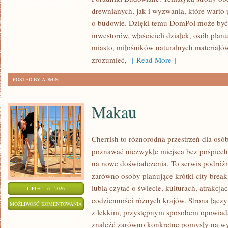
I
ZOSTAŁA WYŁĄCZONA
drewnianych, jak i wyzwania, które warto
KONSTRUKCJE
o budowie. Dzięki temu DomPol może być
inwestorów, właścicieli działek, osób pla
miasto, miłośników naturalnych materiałów
zrozumieć,
[ Read More ]
POSTED BY ADMIN
Makau
Cherrish to różnorodna przestrzeń dla osób
poznawać niezwykłe miejsca bez pośpiechu
na nowe doświadczenia. To serwis podróżn
zarówno osoby planujące krótki city break,
lubią czytać o świecie, kulturach, atrakcjac
LIPIEC - 6 - 2026
codzienności różnych krajów. Strona łącz
MAKAU
MOŻLIWOŚĆ KOMENTOWANIA
z lekkim, przystępnym sposobem opowiada
ZOSTAŁA WYŁĄCZONA
znaleźć zarówno konkretne pomysły na wyj