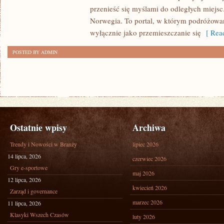
przenieść się myślami do odległych miejsc
Norwegia. To portal, w którym podróżowan
wyłącznie jako przemieszczanie się
[ Read
POSTED BY ADMIN
Ostatnie wpisy
Archiwa
Trendy i Nowości w Branży
lipiec 2026
14 lipca, 2026
czerwiec 2026
Gry e-sportowe
maj 2026
12 lipca, 2026
kwiecień 2026
Zarząd i governance
marzec 2026
11 lipca, 2026
Klasyki Wszech Czasów
luty 2026