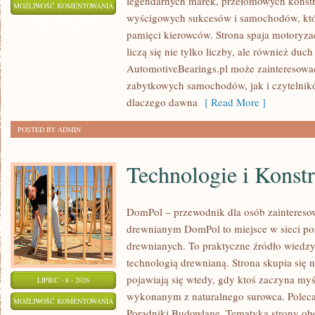
legendarnych marek, przełomowych konstr
KLASYKI
MOŻLIWOŚĆ KOMENTOWANIA
wyścigowych sukcesów i samochodów, które
WSZECH
ZOSTAŁA WYŁĄCZONA
pamięci kierowców. Strona spaja motoryzac
CZASÓW
liczą się nie tylko liczby, ale również du
AutomotiveBearings.pl może zainteresować
zabytkowych samochodów, jak i czytelnik
dlaczego dawna
[ Read More ]
POSTED BY ADMIN
Technologie i Konst
DomPol – przewodnik dla osób zaintere
drewnianym DomPol to miejsce w sieci p
drewnianych. To praktyczne źródło wiedzy d
technologią drewnianą. Strona skupia się 
pojawiają się wtedy, gdy ktoś zaczyna my
LIPIEC - 8 - 2026
wykonanym z naturalnego surowca. Poleca
TECHNOLOGIE
MOŻLIWOŚĆ KOMENTOWANIA
Poradniki Budowlane. Tematyka strony o