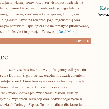
wijania własnej sprawności. Serwis koncentruje się na
Kate
u aktywności fizycznej, przedstawiając zagadnienia
wnią, fitnessem, sportami rekreacyjnymi, treningiem
Kategorie
 bieganiem, jazdą na rowerze, jogą, regeneracją oraz
anym zdrowiem. Opis opiera się na tematyce publikowanej
ecam Lifestyle i inspiracje i Zdrowie
[ Read More ]
CONTINUE
lec
to obszerny serwis internetowy poświęcony odkrywaniu
jsc na Dolnym Śląsku, ze szczególnym uwzględnieniem
 miejscowości, które tworzą niezwykle ciekawą mapę tej
 Strona jest miejscem, w którym można znaleźć
wskazówki dotyczące zwiedzania, historii, kultury,
rzyrody, wydarzeń, rekreacji oraz codziennego życia w
teczkach Dolnego Śląska. To strona dla osób, które lubią