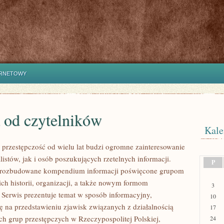
ERNETOWY
 od czytelników
Kale
przestępczość od wielu lat budzi ogromne zainteresowanie
istów, jak i osób poszukujących rzetelnych informacji.
P
i rozbudowane kompendium informacji poświęcone grupom
ich historii, organizacji, a także nowym formom
3
. Serwis prezentuje temat w sposób informacyjny,
10
ię na przedstawieniu zjawisk związanych z działalnością
17
h grup przestępczych w Rzeczypospolitej Polskiej,
24