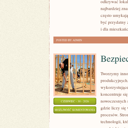
odkrywać lokal
najbardziej zna
często umykają
być przydatny 
i dla mieszkań
POSTED BY ADMIN
Bezpie
Tworzymy inno
produkcyjnych,
wykorzystujące
koncentruje si
nowoczesnych r
CZERWIEC - 30 - 2026
gdzie liczy si
BEZPIECZEŃSTWO
MOŻLIWOŚĆ KOMENTOWANIA
procesów. Stro
I
ZOSTAŁA WYŁĄCZONA
technologii, k
NORMY