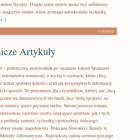
 dobór fryzury. Dzięki temu serwis może być odbierany
cy magazyn online, które pomaga udoskonalić technikę.
e ]
CONTINUE
icze Artykuły
ii – praktyczny przewodnik po spalaniu kalorii Spalarnia
na internetowa stworzony z myślą o osobach, które chcą
ć temat spalania kalorii i szukają przystępnych informacji
zki sposób. To przestrzeń dla czytelników, którzy nie chcą
ącznie na internetowych skrótach, lecz wolą spojrzeć na
ia szerzej: przez pryzmat ruchu. Strona porusza tematy,
nteresować zarówno osoby szukające podstaw, jak i tych,
a próbują zmienić sylwetkę i potrzebują świeżego
dobrze znane zagadnienia. Polecam Nowinki i Trendy w
Metody Alternatywne. Największą zaletą serwisu jest jego