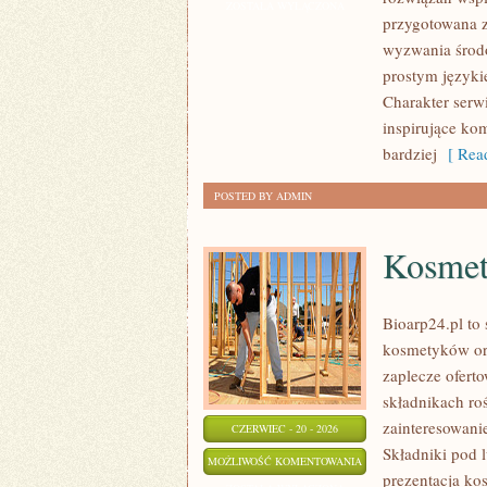
I
ZOSTAŁA WYŁĄCZONA
przygotowana z
OCHRONA
wyzwania środo
ŚRODOWISKA
prostym języki
Charakter serw
inspirujące ko
bardziej
[ Read
POSTED BY ADMIN
Kosmet
Bioarp24.pl to 
kosmetyków or
zaplecze oferto
składnikach roś
zainteresowani
CZERWIEC - 20 - 2026
Składniki pod 
KOSMETYKI
MOŻLIWOŚĆ KOMENTOWANIA
prezentacja ko