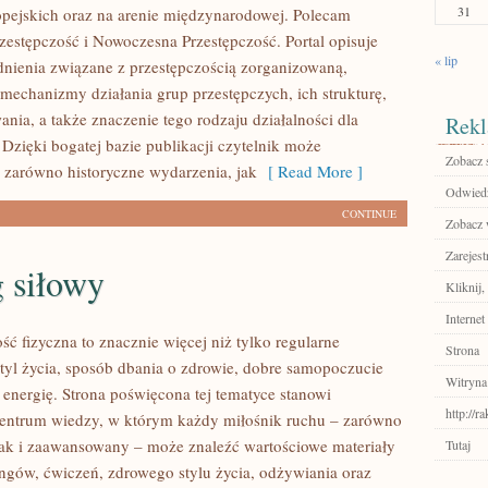
31
pejskich oraz na arenie międzynarodowej. Polecam
estępczość i Nowoczesna Przestępczość. Portal opisuje
« lip
nienia związane z przestępczością zorganizowaną,
 mechanizmy działania grup przestępczych, ich strukturę,
ania, a także znaczenie tego rodzaju działalności dla
Rekl
 Dzięki bogatej bazie publikacji czytelnik może
Zobacz 
 zarówno historyczne wydarzenia, jak
[ Read More ]
Odwiedź
CONTINUE
Zobacz 
Zarejest
 siłowy
Kliknij
Internet
ść fizyczna to znacznie więcej niż tylko regularne
Strona
styl życia, sposób dbania o zdrowie, dobre samopoczucie
Witryna
 energię. Strona poświęcona tej tematyce stanowi
http://r
entrum wiedzy, w którym każdy miłośnik ruchu – zarówno
jak i zaawansowany – może znaleźć wartościowe materiały
Tutaj
ingów, ćwiczeń, zdrowego stylu życia, odżywiania oraz