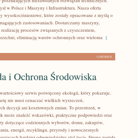
w poszukujących niezawodnych rozwiązań technicznych.
sł w Polsce i Maszyny i Infrastruktura. Nasza oferta
y wysokociśnieniowe, które zostały opracowane z myślą o
ymagających zastosowaniach. Dostarczamy maszyny,
 realizację procesów związanych z czyszczeniem,
erzchni, eliminacją warstw ochronnych oraz wieloma
[
CONTINUE
da i Ochrona Środowiska
wartościowy serwis poświęcony ekologii, który pokazuje,
anetę nie musi oznaczać wielkich wyrzeczeń,
h decyzji ani kosztownych zmian. To przestrzeń, w
ik może znaleźć wskazówki, praktyczne podpowiedzi oraz
sty dotyczące codziennych wyborów, domu, zakupów,
ania, energii, recyklingu, przyrody i nowoczesnych
rających bardziej odpowiedzialny styl życia. Strona została