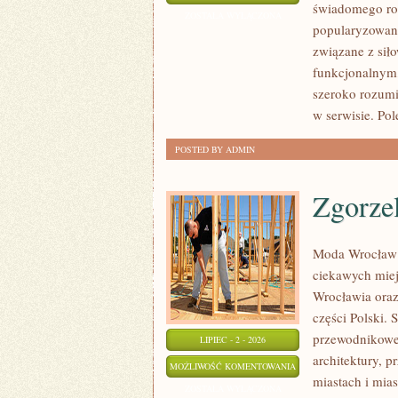
świadomego roz
SIŁOWY
ZOSTAŁA WYŁĄCZONA
popularyzowani
związane z siło
funkcjonalnym,
szeroko rozumi
w serwisie. Pol
POSTED BY ADMIN
Zgorze
Moda Wrocław 
ciekawych mie
Wrocławia oraz
części Polski.
przewodnikowe 
LIPIEC - 2 - 2026
architektury, p
ZGORZELEC
MOŻLIWOŚĆ KOMENTOWANIA
miastach i mias
ZOSTAŁA WYŁĄCZONA