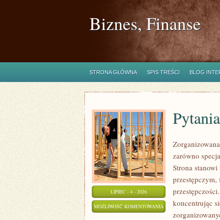
Biznes, Finanse
STRONA GŁÓWNA
SPIS TREŚCI
BLOG INT
Pytania
Zorganizowana 
zarówno specjal
Strona stanow
przestępczym, 
przestępczości
LIPIEC - 4 - 2026
koncentrując s
PYTANIA
MOŻLIWOŚĆ KOMENTOWANIA
zorganizowanyc
OD
ZOSTAŁA WYŁĄCZONA