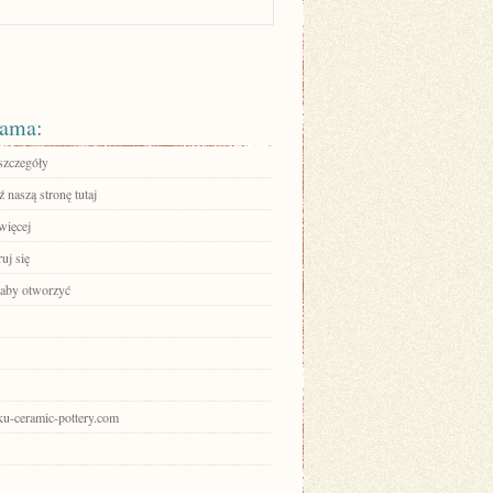
ama:
szczegóły
 naszą stronę tutaj
więcej
ruj się
, aby otworzyć
aku-ceramic-pottery.com