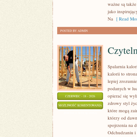
ważne są także
MAKIJAŻ
jako inspirują
Na
[ Read Mor
POSTED BY ADMIN
Czyteln
Spalarnia kalor
kalorii to stro
lepiej zrozumie
podanych w lud
opierać się wył
CZERWIEC - 18 - 2026
zdrowy styl życ
CZYTELNICZE
MOŻLIWOŚĆ KOMENTOWANIA
które mogą zai
ARTYKUŁY
ZOSTAŁA WYŁĄCZONA
którzy od dawn
spojrzenia na 
Odchudzaniu i 