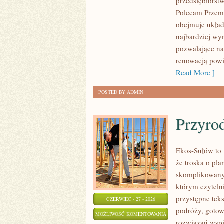
przedsiębiorst
Polecam Przemy
obejmuje układ
najbardziej w
pozwalające na
renowacją powi
Read More ]
POSTED BY ADMIN
Przyro
Ekos-Sułów to 
że troska o pl
skomplikowanyc
którym czyteln
przystępne tek
CZERWIEC - 27 - 2026
podróży, gotow
PRZYRODA
MOŻLIWOŚĆ KOMENTOWANIA
rozwiązań wspie