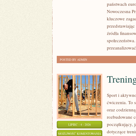
państwach euro
CZYTELNIKÓW
Nowoczesna Prz
kluczowe zagad
przedstawiając
źródła finansow
społeczeństwa.
przeanalizować
POSTED BY ADMIN
Trening
Sport i aktywno
ćwiczenia. To 
oraz codzienną
rozbudowane c
początkujący, 
LIPIEC - 4 - 2026
dotyczące tren
TRENING
MOŻLIWOŚĆ KOMENTOWANIA