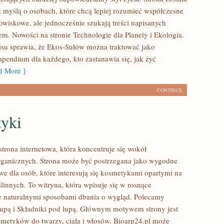
 myślą o osobach, które chcą lepiej rozumieć współczesne
wiskowe, ale jednocześnie szukają treści napisanych
em. Nowości na stronie Technologie dla Planety i Ekologia.
isu sprawia, że Ekos-Sułów można traktować jako
mpendium dla każdego, kto zastanawia się, jak żyć
 More ]
CONTINUE
yki
strona internetowa, która koncentruje się wokół
ganicznych. Strona może być postrzegana jako wygodne
we dla osób, które interesują się kosmetykami opartymi na
linnych. To witryna, która wpisuje się w rosnące
e naturalnymi sposobami dbania o wygląd. Polecamy
lupą i Składniki pod lupą. Głównym motywem strony jest
smetyków do twarzy, ciała i włosów. Bioarp24.pl może