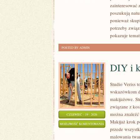
ZOSTAŁA WYŁĄCZONA
zainteresować 
poszukują natur
ponieważ skupi
potrzeby związa
pokazuje temat
POSTED BY ADMIN
DIY i 
Studio Veriss 
wskazówkom dla
makijażowe. St
związane z kos
można znaleźć 
CZERWIEC - 19 - 2026
Makijaż krok p
DIY
MOŻLIWOŚĆ KOMENTOWANIA
przede wszystk
I
ZOSTAŁA WYŁĄCZONA
malowania twar
KREATYWNY