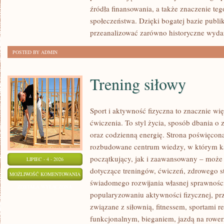
źródła finansowania, a także znaczenie teg
społeczeństwa. Dzięki bogatej bazie publi
przeanalizować zarówno historyczne wydar
POSTED BY ADMIN
Trening siłowy
Sport i aktywność fizyczna to znacznie wię
ćwiczenia. To styl życia, sposób dbania o
oraz codzienną energię. Strona poświęcona
rozbudowane centrum wiedzy, w którym k
początkujący, jak i zaawansowany – może 
LIPIEC - 4 - 2026
dotyczące treningów, ćwiczeń, zdrowego st
TRENING
MOŻLIWOŚĆ KOMENTOWANIA
świadomego rozwijania własnej sprawności
SIŁOWY
ZOSTAŁA WYŁĄCZONA
popularyzowaniu aktywności fizycznej, pr
związane z siłownią, fitnessem, sportami r
funkcjonalnym, bieganiem, jazdą na rowerz