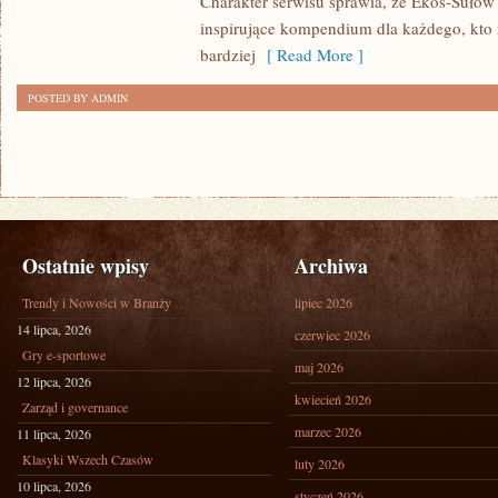
Charakter serwisu sprawia, że Ekos-Sułów
inspirujące kompendium dla każdego, kto z
bardziej
[ Read More ]
POSTED BY ADMIN
Ostatnie wpisy
Archiwa
Trendy i Nowości w Branży
lipiec 2026
14 lipca, 2026
czerwiec 2026
Gry e-sportowe
maj 2026
12 lipca, 2026
kwiecień 2026
Zarząd i governance
marzec 2026
11 lipca, 2026
Klasyki Wszech Czasów
luty 2026
10 lipca, 2026
styczeń 2026