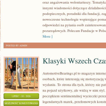
oraz angażowania wolontariuszy. Tematyk
GOVERNANCE
innymi wiadomości dotyczące działalności 
podopiecznych, poradniki dla fundacji, za
nowoczesne technologie wspierające pomag
odpowiedzi na pytania osób zainteresowany
pozarządowych. Polecam Fundacje w Polsce
More ]
POSTED BY ADMIN
Klasyki Wszech Cz
AutomotiveBearings.pl to magazyn intern
osobach, które interesują się motoryzacją
wydaniu. To strona dla tych, którzy nie p
na pojazd użytkowy, ale widzą w nim styl.
początkiem sentimentalnej wycieczki prze
LIPIEC - 10 - 2026
legendarnych marek, przełomowych konstr
KLASYKI
MOŻLIWOŚĆ KOMENTOWANIA