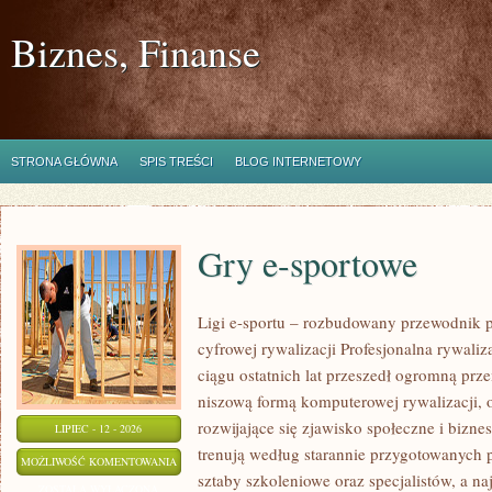
Biznes, Finanse
STRONA GŁÓWNA
SPIS TREŚCI
BLOG INTERNETOWY
Gry e-sportowe
Ligi e-sportu – rozbudowany przewodnik po
cyfrowej rywalizacji Profesjonalna rywal
ciągu ostatnich lat przeszedł ogromną prz
niszową formą komputerowej rywalizacji, 
rozwijające się zjawisko społeczne i bizne
LIPIEC - 12 - 2026
trenują według starannie przygotowanych 
GRY
MOŻLIWOŚĆ KOMENTOWANIA
sztaby szkoleniowe oraz specjalistów, a na
E-
ZOSTAŁA WYŁĄCZONA