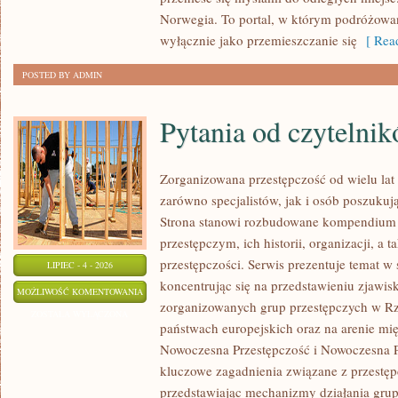
Norwegia. To portal, w którym podróżowan
wyłącznie jako przemieszczanie się
[ Read
POSTED BY ADMIN
Pytania od czytelni
Zorganizowana przestępczość od wielu lat
zarówno specjalistów, jak i osób poszukują
Strona stanowi rozbudowane kompendium 
przestępczym, ich historii, organizacji, 
przestępczości. Serwis prezentuje temat w
LIPIEC - 4 - 2026
koncentrując się na przedstawieniu zjawis
PYTANIA
MOŻLIWOŚĆ KOMENTOWANIA
zorganizowanych grup przestępczych w Rze
OD
ZOSTAŁA WYŁĄCZONA
państwach europejskich oraz na arenie m
CZYTELNIKÓW
Nowoczesna Przestępczość i Nowoczesna Pr
kluczowe zagadnienia związane z przestęp
przedstawiając mechanizmy działania grup 