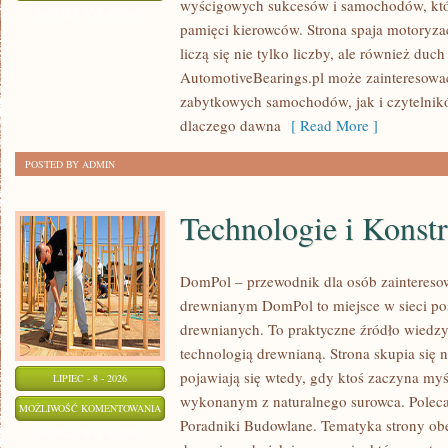
wyścigowych sukcesów i samochodów, które
WSZECH
ZOSTAŁA WYŁĄCZONA
pamięci kierowców. Strona spaja motoryzac
CZASÓW
liczą się nie tylko liczby, ale również du
AutomotiveBearings.pl może zainteresować
zabytkowych samochodów, jak i czytelnik
dlaczego dawna
[ Read More ]
POSTED BY ADMIN
Technologie i Konst
DomPol – przewodnik dla osób zaintere
drewnianym DomPol to miejsce w sieci p
drewnianych. To praktyczne źródło wiedzy d
technologią drewnianą. Strona skupia się 
pojawiają się wtedy, gdy ktoś zaczyna my
LIPIEC - 8 - 2026
wykonanym z naturalnego surowca. Poleca
TECHNOLOGIE
MOŻLIWOŚĆ KOMENTOWANIA
Poradniki Budowlane. Tematyka strony o
I
ZOSTAŁA WYŁĄCZONA