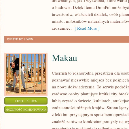
drewnianych, jak i wyzwania, które warto
KONSTRUKCJE
o budowie. Dzięki temu DomPol może być
inwestorów, właścicieli działek, osób pla
miasto, miłośników naturalnych materiałów
zrozumieć,
[ Read More ]
POSTED BY ADMIN
Makau
Cherrish to różnorodna przestrzeń dla osób
poznawać niezwykłe miejsca bez pośpiechu
na nowe doświadczenia. To serwis podróżn
zarówno osoby planujące krótki city break,
lubią czytać o świecie, kulturach, atrakcjac
LIPIEC - 6 - 2026
codzienności różnych krajów. Strona łącz
MAKAU
MOŻLIWOŚĆ KOMENTOWANIA
z lekkim, przystępnym sposobem opowiada
ZOSTAŁA WYŁĄCZONA
znaleźć zarówno konkretne pomysły na wyj
przenieść się myślami do odległych miejsc