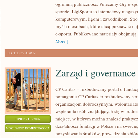
ogromną publiczność. Polecamy Gry e-spor
SPORTOWE
sporcie. LigiSportu to internetowy maga
komputerowym, ligom i zawodnikom. Stron
myślą o osobach, które chcą poznawać naj
e-sportu. Publikowane materiały obejmują 
More ]
POSTED BY ADMIN
Zarząd i governance
CP Caritas – rozbudowany portal o fundac
pomaganiu CP Caritas to rozbudowany ser
organizacjom dobroczynnym, wolontariat
wspierania osób znajdujących się w trudnej 
miejsce, w którym można znaleźć praktycz
LIPIEC - 11 - 2026
działalności fundacji w Polsce i na świec
ZARZĄD
MOŻLIWOŚĆ KOMENTOWANIA
pozyskiwania środków, prowadzenia zbiór
I
ZOSTAŁA WYŁĄCZONA