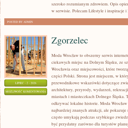
szeroko rozumianym zdrowiem. Opis opier
w serwisie. Polecam Lifestyle i inspiracje 
POSTED BY ADMIN
Zgorzelec
Moda Wrocław to obszerny serwis intern
ciekawych miejsc na Dolnym Śląsku, ze 
Wrocławia oraz miejscowości, które tworz
części Polski. Strona jest miejscem, w kt
przewodnikowe wskazówki dotyczące zwiedz
LIPIEC - 2 - 2026
architektury, przyrody, wydarzeń, rekreac
ZGORZELEC
MOŻLIWOŚĆ KOMENTOWANIA
miastach i miasteczkach Dolnego Śląska. To
ZOSTAŁA WYŁĄCZONA
odkrywać lokalne historie. Moda Wrocław 
najbardziej znanych atrakcji, ale pokazuje 
często umykają podczas szybkiego zwiedz
być przydatny zarówno dla turystów plan