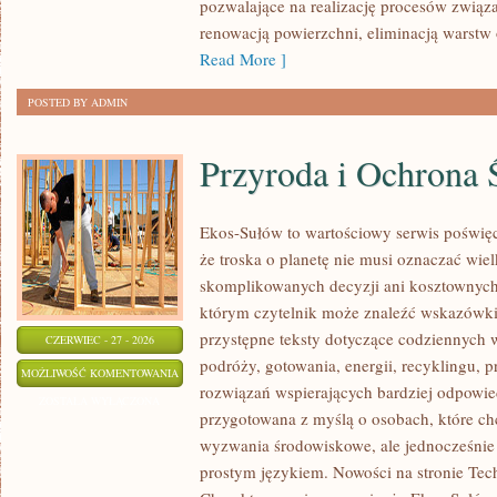
pozwalające na realizację procesów związ
renowacją powierzchni, eliminacją warst
Read More ]
POSTED BY ADMIN
Przyroda i Ochrona 
Ekos-Sułów to wartościowy serwis poświęc
że troska o planetę nie musi oznaczać wie
skomplikowanych decyzji ani kosztownych
którym czytelnik może znaleźć wskazówki
przystępne teksty dotyczące codziennych
CZERWIEC - 27 - 2026
podróży, gotowania, energii, recyklingu, 
PRZYRODA
MOŻLIWOŚĆ KOMENTOWANIA
rozwiązań wspierających bardziej odpowiedz
I
ZOSTAŁA WYŁĄCZONA
przygotowana z myślą o osobach, które ch
OCHRONA
wyzwania środowiskowe, ale jednocześnie 
ŚRODOWISKA
prostym językiem. Nowości na stronie Tech