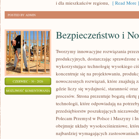
i dla mieszkańców regionu,
[ Read More 
POSTED BY ADMIN
Bezpieczeństwo i N
Tworzymy innowacyjne rozwiązania przez
produkcyjnych, dostarczając sprawdzone 
wykorzystujące technologię wysokiego ciś
koncentruje się na projektowaniu, produkc
nowoczesnych rozwiązań, które znajdują z
CZERWIEC - 30 - 2026
gdzie liczy się wydajność, staranność o
BEZPIECZEŃSTWO
MOŻLIWOŚĆ KOMENTOWANIA
procesów. Strona prezentuje bogatą ofertę
I
ZOSTAŁA WYŁĄCZONA
technologii, które odpowiadają na potrze
NORMY
przedsiębiorstw poszukujących niezawodn
Polecam Przemysł w Polsce i Maszyny i Inf
obejmuje układy wysokociśnieniowe, które
najbardziej wymagających zastosowaniac