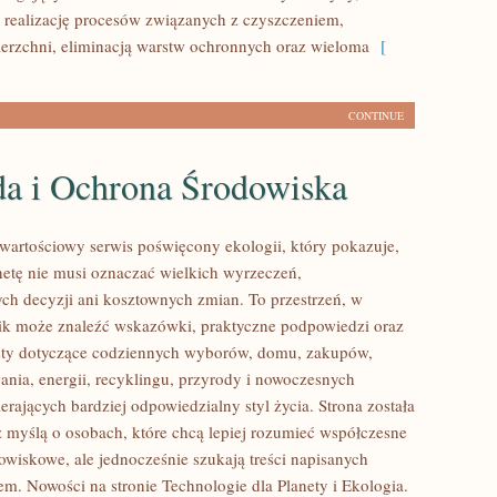
 realizację procesów związanych z czyszczeniem,
erzchni, eliminacją warstw ochronnych oraz wieloma
[
CONTINUE
da i Ochrona Środowiska
wartościowy serwis poświęcony ekologii, który pokazuje,
anetę nie musi oznaczać wielkich wyrzeczeń,
h decyzji ani kosztownych zmian. To przestrzeń, w
ik może znaleźć wskazówki, praktyczne podpowiedzi oraz
sty dotyczące codziennych wyborów, domu, zakupów,
ania, energii, recyklingu, przyrody i nowoczesnych
rających bardziej odpowiedzialny styl życia. Strona została
 myślą o osobach, które chcą lepiej rozumieć współczesne
wiskowe, ale jednocześnie szukają treści napisanych
em. Nowości na stronie Technologie dla Planety i Ekologia.