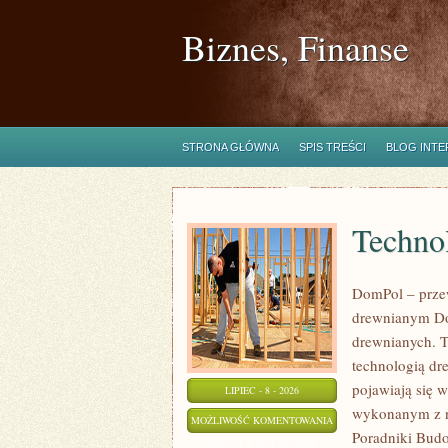
Biznes, Finanse
STRONA GŁÓWNA
SPIS TREŚCI
BLOG INT
Technol
DomPol – prze
drewnianym Do
drewnianych. To
technologią dr
pojawiają się 
LIPIEC - 8 - 2026
wykonanym z na
TECHNOLOGIE
MOŻLIWOŚĆ KOMENTOWANIA
Poradniki Bud
I
ZOSTAŁA WYŁĄCZONA