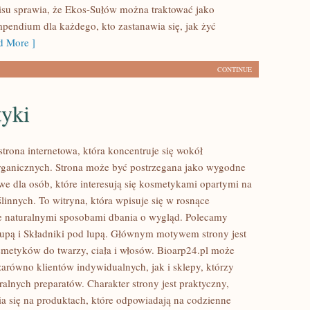
isu sprawia, że Ekos-Sułów można traktować jako
mpendium dla każdego, kto zastanawia się, jak żyć
 More ]
CONTINUE
yki
strona internetowa, która koncentruje się wokół
ganicznych. Strona może być postrzegana jako wygodne
we dla osób, które interesują się kosmetykami opartymi na
linnych. To witryna, która wpisuje się w rosnące
e naturalnymi sposobami dbania o wygląd. Polecamy
lupą i Składniki pod lupą. Głównym motywem strony jest
smetyków do twarzy, ciała i włosów. Bioarp24.pl może
zarówno klientów indywidualnych, jak i sklepy, którzy
alnych preparatów. Charakter strony jest praktyczny,
a się na produktach, które odpowiadają na codzienne