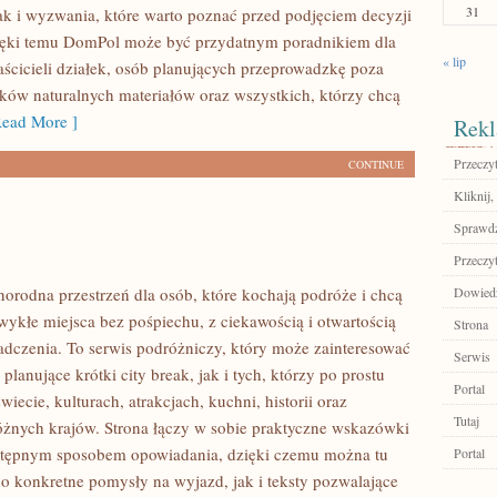
31
ak i wyzwania, które warto poznać przed podjęciem decyzji
ięki temu DomPol może być przydatnym poradnikiem dla
« lip
aścicieli działek, osób planujących przeprowadzkę poza
ików naturalnych materiałów oraz wszystkich, którzy chcą
ead More ]
Rekl
Przeczyt
CONTINUE
Kliknij
Sprawdź
Przeczyt
norodna przestrzeń dla osób, które kochają podróże i chcą
Dowiedz 
ykłe miejsca bez pośpiechu, z ciekawością i otwartością
Strona
dczenia. To serwis podróżniczy, który może zainteresować
Serwis
lanujące krótki city break, jak i tych, którzy po prostu
Portal
świecie, kulturach, atrakcjach, kuchni, historii oraz
Tutaj
óżnych krajów. Strona łączy w sobie praktyczne wskazówki
ystępnym sposobem opowiadania, dzięki czemu można tu
Portal
o konkretne pomysły na wyjazd, jak i teksty pozwalające