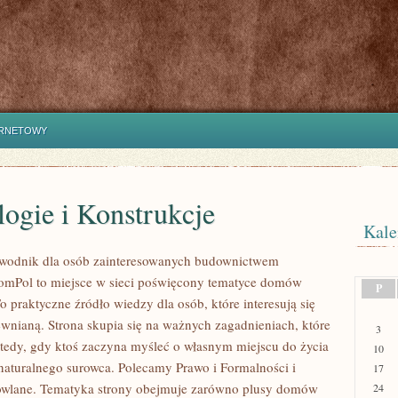
ERNETOWY
ogie i Konstrukcje
Kale
wodnik dla osób zainteresowanych budownictwem
mPol to miejsce w sieci poświęcony tematyce domów
P
 praktyczne źródło wiedzy dla osób, które interesują się
ewnianą. Strona skupia się na ważnych zagadnieniach, które
3
wtedy, gdy ktoś zaczyna myśleć o własnym miejscu do życia
10
turalnego surowca. Polecamy Prawo i Formalności i
17
owlane. Tematyka strony obejmuje zarówno plusy domów
24