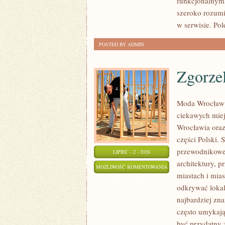
funkcjonalnym,
szeroko rozumi
w serwisie. Pol
POSTED BY ADMIN
Zgorze
Moda Wrocław 
ciekawych mie
Wrocławia oraz
części Polski.
przewodnikowe 
LIPIEC - 2 - 2026
architektury, p
ZGORZELEC
MOŻLIWOŚĆ KOMENTOWANIA
miastach i mias
ZOSTAŁA WYŁĄCZONA
odkrywać lokal
najbardziej zna
często umykają
być przydatny 