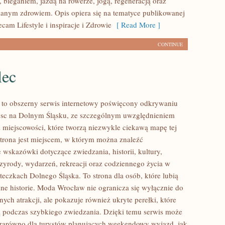
 bieganiem, jazdą na rowerze, jogą, regeneracją oraz
anym zdrowiem. Opis opiera się na tematyce publikowanej
ecam Lifestyle i inspiracje i Zdrowie
[ Read More ]
CONTINUE
lec
to obszerny serwis internetowy poświęcony odkrywaniu
jsc na Dolnym Śląsku, ze szczególnym uwzględnieniem
 miejscowości, które tworzą niezwykle ciekawą mapę tej
 Strona jest miejscem, w którym można znaleźć
wskazówki dotyczące zwiedzania, historii, kultury,
rzyrody, wydarzeń, rekreacji oraz codziennego życia w
teczkach Dolnego Śląska. To strona dla osób, które lubią
ne historie. Moda Wrocław nie ogranicza się wyłącznie do
nych atrakcji, ale pokazuje również ukryte perełki, które
 podczas szybkiego zwiedzania. Dzięki temu serwis może
zarówno dla turystów planujących weekendowy wyjazd, jak