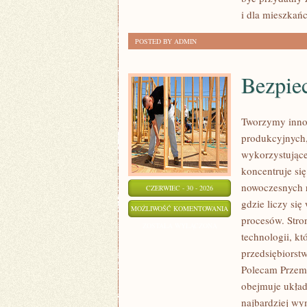
i dla mieszkań
POSTED BY ADMIN
Bezpie
Tworzymy inno
produkcyjnych,
wykorzystujące
koncentruje si
nowoczesnych r
CZERWIEC - 30 - 2026
gdzie liczy si
BEZPIECZEŃSTWO
MOŻLIWOŚĆ KOMENTOWANIA
procesów. Stro
I
ZOSTAŁA WYŁĄCZONA
technologii, k
NORMY
przedsiębiorst
Polecam Przemy
obejmuje układ
najbardziej w