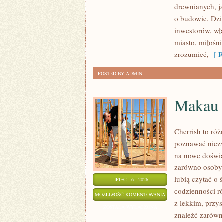
drewnianych, j
KONSTRUKCJE
o budowie. Dz
inwestorów, wł
miasto, miłośn
zrozumieć,
[ R
POSTED BY ADMIN
Makau
Cherrish to róż
poznawać niezw
na nowe doświa
zarówno osoby p
lubią czytać o 
LIPIEC - 6 - 2026
codzienności r
MAKAU
MOŻLIWOŚĆ KOMENTOWANIA
z lekkim, prz
ZOSTAŁA WYŁĄCZONA
znaleźć zarówn