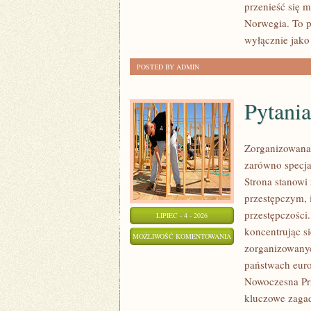
przenieść się 
Norwegia. To p
wyłącznie jako
POSTED BY ADMIN
Pytania
Zorganizowana 
zarówno specjal
Strona stanow
przestępczym, 
przestępczości
LIPIEC - 4 - 2026
koncentrując s
PYTANIA
MOŻLIWOŚĆ KOMENTOWANIA
zorganizowanyc
OD
ZOSTAŁA WYŁĄCZONA
państwach euro
CZYTELNIKÓW
Nowoczesna Prz
kluczowe zagad