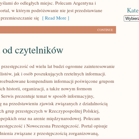
myślami do odległych miejsc. Polecam Argentyna i
Kate
ortal, w którym podróżowanie nie jest przedstawiane
 przemieszczanie się
[ Read More ]
Kategorie
CONTINUE
 od czytelników
przestępczość od wielu lat budzi ogromne zainteresowanie
istów, jak i osób poszukujących rzetelnych informacji.
i rozbudowane kompendium informacji poświęcone grupom
ich historii, organizacji, a także nowym formom
. Serwis prezentuje temat w sposób informacyjny,
ię na przedstawieniu zjawisk związanych z działalnością
h grup przestępczych w Rzeczypospolitej Polskiej,
pejskich oraz na arenie międzynarodowej. Polecam
estępczość i Nowoczesna Przestępczość. Portal opisuje
nienia związane z przestępczością zorganizowaną,