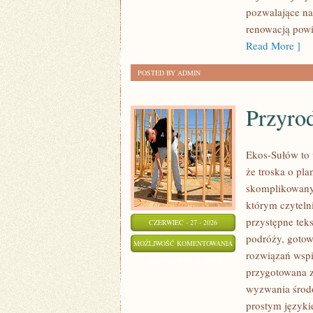
pozwalające na
renowacją powi
Read More ]
POSTED BY ADMIN
Przyro
Ekos-Sułów to 
że troska o pl
skomplikowanyc
którym czyteln
przystępne tek
CZERWIEC - 27 - 2026
podróży, gotow
PRZYRODA
MOŻLIWOŚĆ KOMENTOWANIA
rozwiązań wspie
I
ZOSTAŁA WYŁĄCZONA
przygotowana z
OCHRONA
wyzwania środo
ŚRODOWISKA
prostym języki