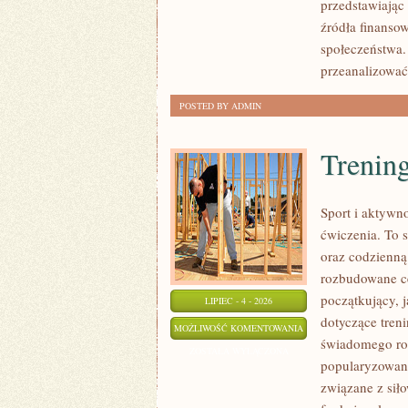
przedstawiając
źródła finansow
społeczeństwa.
przeanalizować
POSTED BY ADMIN
Trening
Sport i aktywno
ćwiczenia. To 
oraz codzienną
rozbudowane c
początkujący, 
LIPIEC - 4 - 2026
dotyczące tren
TRENING
MOŻLIWOŚĆ KOMENTOWANIA
świadomego roz
SIŁOWY
ZOSTAŁA WYŁĄCZONA
popularyzowani
związane z siło