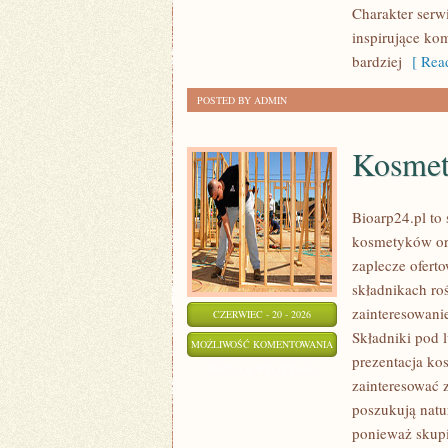
Charakter serw
inspirujące ko
bardziej
[ Read
POSTED BY ADMIN
Kosmet
Bioarp24.pl to 
kosmetyków or
zaplecze oferto
składnikach roś
zainteresowani
CZERWIEC - 20 - 2026
Składniki pod 
KOSMETYKI
MOŻLIWOŚĆ KOMENTOWANIA
prezentacja ko
ZOSTAŁA WYŁĄCZONA
zainteresować 
poszukują natur
ponieważ skupi