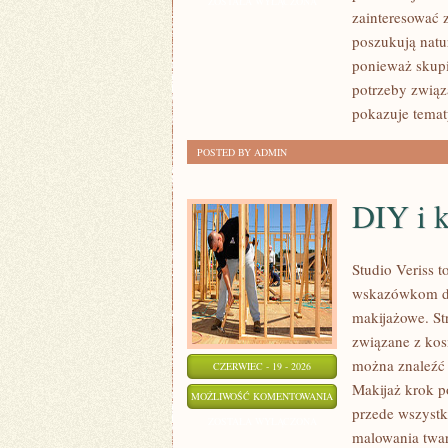
ZOSTAŁA WYŁĄCZONA
zainteresować 
poszukują natur
ponieważ skupi
potrzeby związa
pokazuje temat
POSTED BY ADMIN
DIY i 
Studio Veriss 
wskazówkom dla
makijażowe. St
związane z kos
można znaleźć 
CZERWIEC - 19 - 2026
Makijaż krok p
DIY
MOŻLIWOŚĆ KOMENTOWANIA
przede wszystk
I
ZOSTAŁA WYŁĄCZONA
malowania twar
KREATYWNY