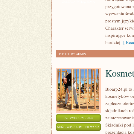
I
ZOSTAŁA WYŁĄCZONA
przygotowana z
OCHRONA
wyzwania środo
ŚRODOWISKA
prostym języki
Charakter serw
inspirujące ko
bardziej
[ Read
POSTED BY ADMIN
Kosmet
Bioarp24.pl to 
kosmetyków or
zaplecze oferto
składnikach roś
zainteresowani
CZERWIEC - 20 - 2026
Składniki pod 
KOSMETYKI
MOŻLIWOŚĆ KOMENTOWANIA
prezentacja ko