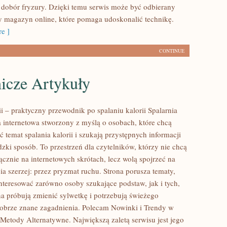
 dobór fryzury. Dzięki temu serwis może być odbierany
cy magazyn online, które pomaga udoskonalić technikę.
e ]
CONTINUE
icze Artykuły
ii – praktyczny przewodnik po spalaniu kalorii Spalarnia
na internetowa stworzony z myślą o osobach, które chcą
ć temat spalania kalorii i szukają przystępnych informacji
zki sposób. To przestrzeń dla czytelników, którzy nie chcą
ącznie na internetowych skrótach, lecz wolą spojrzeć na
ia szerzej: przez pryzmat ruchu. Strona porusza tematy,
nteresować zarówno osoby szukające podstaw, jak i tych,
a próbują zmienić sylwetkę i potrzebują świeżego
dobrze znane zagadnienia. Polecam Nowinki i Trendy w
Metody Alternatywne. Największą zaletą serwisu jest jego