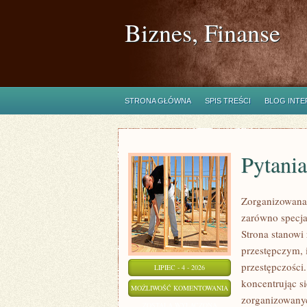
Biznes, Finanse
STRONA GŁÓWNA
SPIS TREŚCI
BLOG INT
Pytania
Zorganizowana 
zarówno specjal
Strona stanow
przestępczym, 
przestępczości
LIPIEC - 4 - 2026
koncentrując s
PYTANIA
MOŻLIWOŚĆ KOMENTOWANIA
zorganizowanyc
OD
ZOSTAŁA WYŁĄCZONA