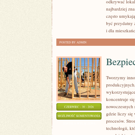
odkrywać lokal
najbardziej zna
często umykają
być przydatny 
i dla mieszkań
POSTED BY ADMIN
Bezpie
Tworzymy inno
produkcyjnych,
wykorzystujące
koncentruje si
nowoczesnych r
CZERWIEC - 30 - 2026
gdzie liczy si
BEZPIECZEŃSTWO
MOŻLIWOŚĆ KOMENTOWANIA
procesów. Stro
I
ZOSTAŁA WYŁĄCZONA
technologii, k
NORMY