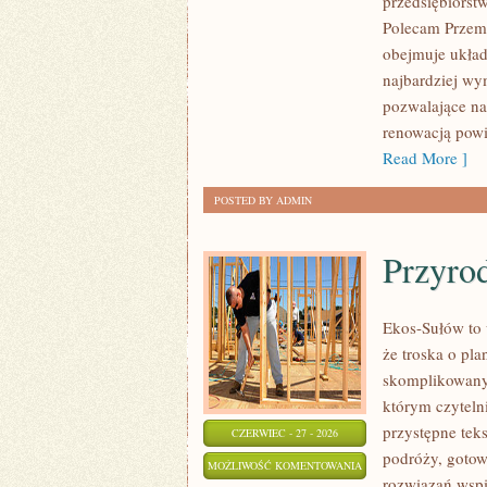
przedsiębiorst
Polecam Przemy
obejmuje układ
najbardziej w
pozwalające na
renowacją powi
Read More ]
POSTED BY ADMIN
Przyro
Ekos-Sułów to 
że troska o pl
skomplikowanyc
którym czyteln
przystępne tek
CZERWIEC - 27 - 2026
podróży, gotow
PRZYRODA
MOŻLIWOŚĆ KOMENTOWANIA
rozwiązań wspie