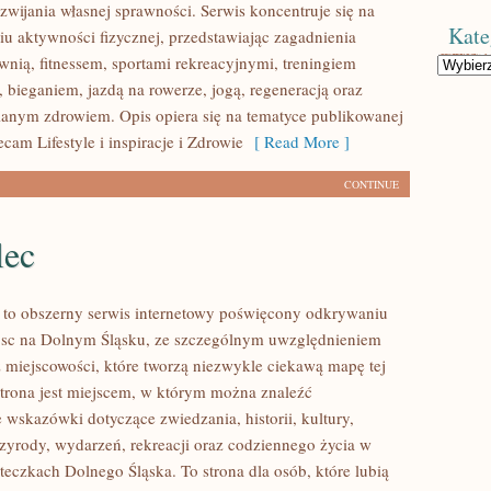
wijania własnej sprawności. Serwis koncentruje się na
Kate
u aktywności fizycznej, przedstawiając zagadnienia
wnią, fitnessem, sportami rekreacyjnymi, treningiem
Kategorie
 bieganiem, jazdą na rowerze, jogą, regeneracją oraz
anym zdrowiem. Opis opiera się na tematyce publikowanej
ecam Lifestyle i inspiracje i Zdrowie
[ Read More ]
CONTINUE
lec
to obszerny serwis internetowy poświęcony odkrywaniu
jsc na Dolnym Śląsku, ze szczególnym uwzględnieniem
 miejscowości, które tworzą niezwykle ciekawą mapę tej
 Strona jest miejscem, w którym można znaleźć
wskazówki dotyczące zwiedzania, historii, kultury,
rzyrody, wydarzeń, rekreacji oraz codziennego życia w
teczkach Dolnego Śląska. To strona dla osób, które lubią