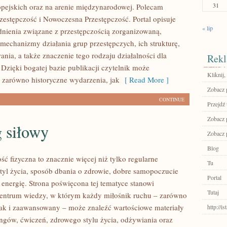
31
pejskich oraz na arenie międzynarodowej. Polecam
estępczość i Nowoczesna Przestępczość. Portal opisuje
« lip
nienia związane z przestępczością zorganizowaną,
 mechanizmy działania grup przestępczych, ich strukturę,
ania, a także znaczenie tego rodzaju działalności dla
Rekl
 Dzięki bogatej bazie publikacji czytelnik może
Kliknij
 zarówno historyczne wydarzenia, jak
[ Read More ]
Zobacz 
CONTINUE
Przejdź 
Zobacz 
 siłowy
Zobacz 
Blog
ść fizyczna to znacznie więcej niż tylko regularne
Tu
styl życia, sposób dbania o zdrowie, dobre samopoczucie
Portal
 energię. Strona poświęcona tej tematyce stanowi
Tutaj
entrum wiedzy, w którym każdy miłośnik ruchu – zarówno
jak i zaawansowany – może znaleźć wartościowe materiały
http://i
ingów, ćwiczeń, zdrowego stylu życia, odżywiania oraz