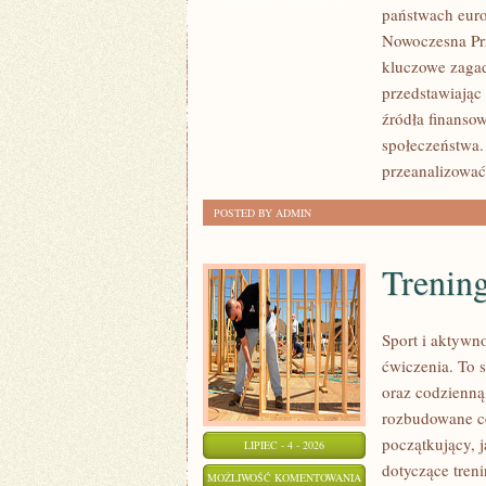
państwach euro
CZYTELNIKÓW
Nowoczesna Prz
kluczowe zagad
przedstawiając
źródła finansow
społeczeństwa.
przeanalizować
POSTED BY ADMIN
Trening
Sport i aktywno
ćwiczenia. To 
oraz codzienną
rozbudowane c
początkujący, 
LIPIEC - 4 - 2026
dotyczące tren
TRENING
MOŻLIWOŚĆ KOMENTOWANIA