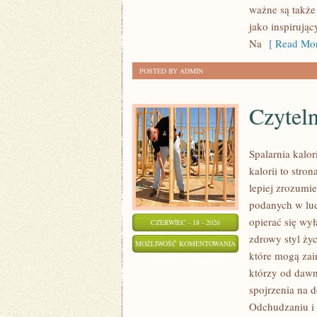
ważne są także
MAKIJAŻ
jako inspirują
Na
[ Read Mor
POSTED BY ADMIN
Czyteln
Spalarnia kalor
kalorii to stro
lepiej zrozumie
podanych w lud
opierać się wył
CZERWIEC - 18 - 2026
zdrowy styl życ
CZYTELNICZE
MOŻLIWOŚĆ KOMENTOWANIA
które mogą zai
ARTYKUŁY
ZOSTAŁA WYŁĄCZONA
którzy od dawn
spojrzenia na 
Odchudzaniu i 