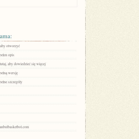
ama:
, aby otworzyć
pełen opis
tutaj, aby dowiedzieć się więcej
pełną wersję
pełne szczegóły
stanbulbasketbol.com