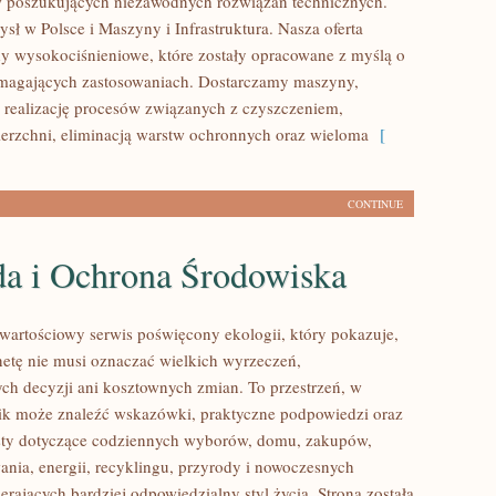
w poszukujących niezawodnych rozwiązań technicznych.
sł w Polsce i Maszyny i Infrastruktura. Nasza oferta
y wysokociśnieniowe, które zostały opracowane z myślą o
ymagających zastosowaniach. Dostarczamy maszyny,
 realizację procesów związanych z czyszczeniem,
erzchni, eliminacją warstw ochronnych oraz wieloma
[
CONTINUE
da i Ochrona Środowiska
wartościowy serwis poświęcony ekologii, który pokazuje,
anetę nie musi oznaczać wielkich wyrzeczeń,
h decyzji ani kosztownych zmian. To przestrzeń, w
ik może znaleźć wskazówki, praktyczne podpowiedzi oraz
sty dotyczące codziennych wyborów, domu, zakupów,
ania, energii, recyklingu, przyrody i nowoczesnych
rających bardziej odpowiedzialny styl życia. Strona została