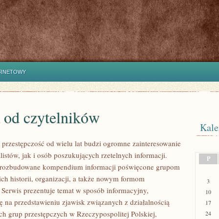
ERNETOWY
 od czytelników
Kale
przestępczość od wielu lat budzi ogromne zainteresowanie
istów, jak i osób poszukujących rzetelnych informacji.
P
i rozbudowane kompendium informacji poświęcone grupom
ich historii, organizacji, a także nowym formom
3
. Serwis prezentuje temat w sposób informacyjny,
10
ię na przedstawieniu zjawisk związanych z działalnością
17
h grup przestępczych w Rzeczypospolitej Polskiej,
24