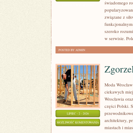
świadomego roz
SIŁOWY
ZOSTAŁA WYŁĄCZONA
popularyzowani
związane z siło
funkcjonalnym,
szeroko rozumi
w serwisie. Pol
POSTED BY ADMIN
Zgorze
Moda Wrocław 
ciekawych mie
Wrocławia oraz
części Polski.
przewodnikowe 
LIPIEC - 2 - 2026
architektury, p
ZGORZELEC
MOŻLIWOŚĆ KOMENTOWANIA
miastach i mias
ZOSTAŁA WYŁĄCZONA