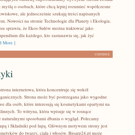
 myślą o osobach, które chcą lepiej rozumieć współczesne
wiskowe, ale jednocześnie szukają treści napisanych
em. Nowości na stronie Technologie dla Planety i Ekologia.
isu sprawia, że Ekos-Sułów można traktować jako
mpendium dla każdego, kto zastanawia się, jak żyć
 More ]
CONTINUE
yki
strona internetowa, która koncentruje się wokół
ganicznych. Strona może być postrzegana jako wygodne
we dla osób, które interesują się kosmetykami opartymi na
linnych. To witryna, która wpisuje się w rosnące
e naturalnymi sposobami dbania o wygląd. Polecamy
lupą i Składniki pod lupą. Głównym motywem strony jest
smetyków do twarzy, ciała i włosów. Bioarp24.pl może