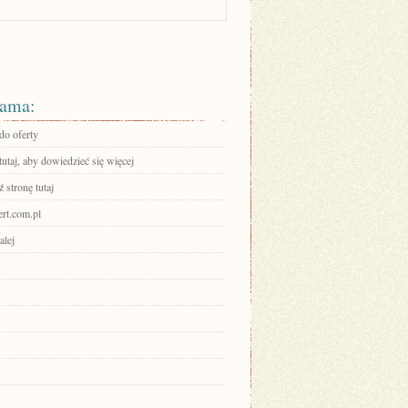
ama:
do oferty
tutaj, aby dowiedzieć się więcej
 stronę tutaj
ert.com.pl
alej