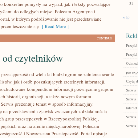
31
o konkretne pomysły na wyjazd, jak i teksty pozwalające
myślami do odległych miejsc. Polecam Argentyna i
« lip
ortal, w którym podróżowanie nie jest przedstawiane
 przemieszczanie się
[ Read More ]
Rekl
CONTINUE
Przejdź 
 od czytelników
Przejdź 
Odwiedź
pro-exp
przestępczość od wielu lat budzi ogromne zainteresowanie
istów, jak i osób poszukujących rzetelnych informacji.
Czytaj d
i rozbudowane kompendium informacji poświęcone grupom
Serwis
ich historii, organizacji, a także nowym formom
Serwis
. Serwis prezentuje temat w sposób informacyjny,
Internet
ię na przedstawieniu zjawisk związanych z działalnością
Serwis
h grup przestępczych w Rzeczypospolitej Polskiej,
pejskich oraz na arenie międzynarodowej. Polecam
Serwis
estępczość i Nowoczesna Przestępczość. Portal opisuje