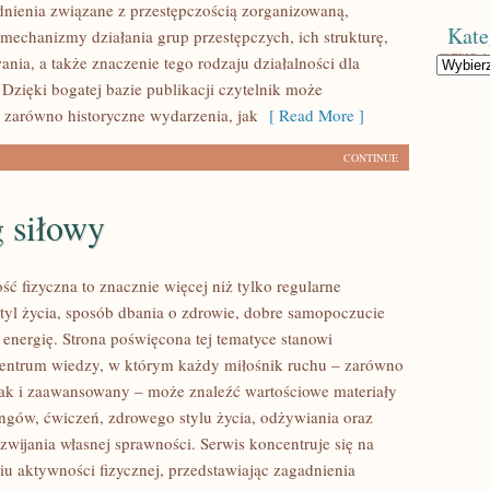
nienia związane z przestępczością zorganizowaną,
Kate
 mechanizmy działania grup przestępczych, ich strukturę,
ania, a także znaczenie tego rodzaju działalności dla
Kategorie
 Dzięki bogatej bazie publikacji czytelnik może
 zarówno historyczne wydarzenia, jak
[ Read More ]
CONTINUE
 siłowy
ść fizyczna to znacznie więcej niż tylko regularne
styl życia, sposób dbania o zdrowie, dobre samopoczucie
 energię. Strona poświęcona tej tematyce stanowi
entrum wiedzy, w którym każdy miłośnik ruchu – zarówno
jak i zaawansowany – może znaleźć wartościowe materiały
ingów, ćwiczeń, zdrowego stylu życia, odżywiania oraz
wijania własnej sprawności. Serwis koncentruje się na
u aktywności fizycznej, przedstawiając zagadnienia