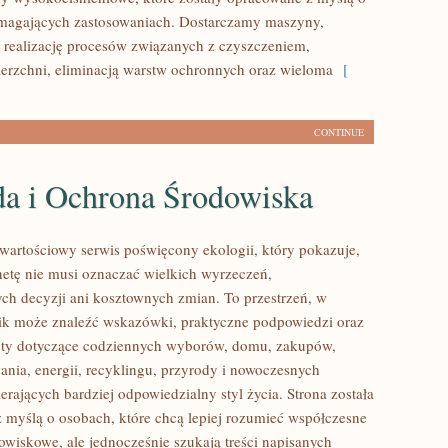
ymagających zastosowaniach. Dostarczamy maszyny,
 realizację procesów związanych z czyszczeniem,
erzchni, eliminacją warstw ochronnych oraz wieloma
[
CONTINUE
da i Ochrona Środowiska
wartościowy serwis poświęcony ekologii, który pokazuje,
anetę nie musi oznaczać wielkich wyrzeczeń,
h decyzji ani kosztownych zmian. To przestrzeń, w
ik może znaleźć wskazówki, praktyczne podpowiedzi oraz
sty dotyczące codziennych wyborów, domu, zakupów,
ania, energii, recyklingu, przyrody i nowoczesnych
rających bardziej odpowiedzialny styl życia. Strona została
 myślą o osobach, które chcą lepiej rozumieć współczesne
wiskowe, ale jednocześnie szukają treści napisanych