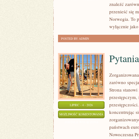
znaleźć zarówn
przenieść się 
Norwegia. To p
wyłącznie jako
POSTED BY ADMIN
Pytania
Zorganizowana 
zarówno specjal
Strona stanow
przestępczym, 
przestępczości
LIPIEC - 4 - 2026
koncentrując s
PYTANIA
MOŻLIWOŚĆ KOMENTOWANIA
zorganizowanyc
OD
ZOSTAŁA WYŁĄCZONA
państwach euro
CZYTELNIKÓW
Nowoczesna Prz