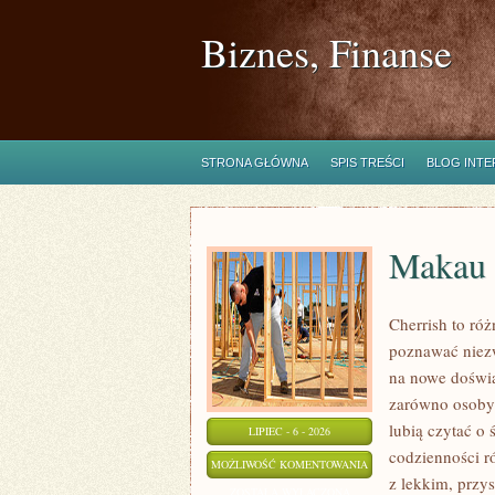
Biznes, Finanse
STRONA GŁÓWNA
SPIS TREŚCI
BLOG INT
Makau
Cherrish to róż
poznawać niezw
na nowe doświa
zarówno osoby p
lubią czytać o 
LIPIEC - 6 - 2026
codzienności r
MAKAU
MOŻLIWOŚĆ KOMENTOWANIA
z lekkim, prz
ZOSTAŁA WYŁĄCZONA