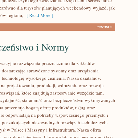
 podczas szybkiego zwiedzania. Dzięki temu serwis może
zarówno dla turystów planujących weekendowy wyjazd, jak
ców regionu,
[ Read More ]
CONTINUE
czeństwo i Normy
wacyjne rozwiązania przeznaczone dla zakładów
 dostarczając sprawdzone systemy oraz urządzenia
 technologię wysokiego ciśnienia. Nasza działalność
ę na projektowaniu, produkcji, wdrażaniu oraz rozwoju
ozwiązań, które znajdują zastosowanie wszędzie tam,
ę wydajność, staranność oraz bezpieczeństwo wykonywanych
na prezentuje bogatą ofertę produktów, usług oraz
tóre odpowiadają na potrzeby współczesnego przemysłu i
w poszukujących niezawodnych rozwiązań technicznych.
sł w Polsce i Maszyny i Infrastruktura. Nasza oferta
y wysokociśnieniowe, które zostały opracowane z myślą o