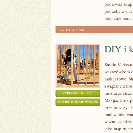
ponieważ skupi
potrzeby związa
pokazuje temat
POSTED BY ADMIN
DIY i 
Studio Veriss 
wskazówkom dla
makijażowe. St
związane z kos
można znaleźć 
CZERWIEC - 19 - 2026
Makijaż krok p
DIY
MOŻLIWOŚĆ KOMENTOWANIA
przede wszystk
I
ZOSTAŁA WYŁĄCZONA
malowania twar
KREATYWNY
ważne są także
MAKIJAŻ
jako inspirują