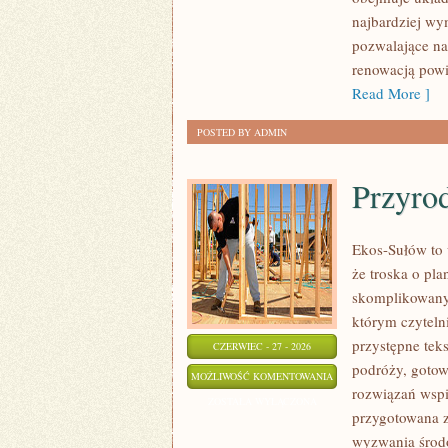
najbardziej w
pozwalające na
renowacją powi
Read More ]
POSTED BY ADMIN
Przyro
Ekos-Sułów to 
że troska o pl
skomplikowanyc
którym czyteln
przystępne tek
CZERWIEC - 27 - 2026
podróży, gotow
PRZYRODA
MOŻLIWOŚĆ KOMENTOWANIA
rozwiązań wspie
I
ZOSTAŁA WYŁĄCZONA
przygotowana z
OCHRONA
wyzwania środo