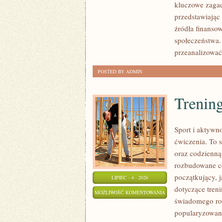
kluczowe zagad
przedstawiając
źródła finansow
społeczeństwa.
przeanalizować
POSTED BY ADMIN
Trening
Sport i aktywno
ćwiczenia. To 
oraz codzienną
rozbudowane c
początkujący, 
LIPIEC - 4 - 2026
dotyczące tren
TRENING
MOŻLIWOŚĆ KOMENTOWANIA
świadomego roz
SIŁOWY
ZOSTAŁA WYŁĄCZONA
popularyzowani