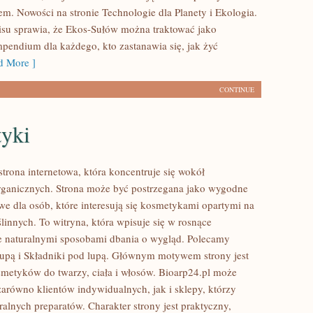
em. Nowości na stronie Technologie dla Planety i Ekologia.
isu sprawia, że Ekos-Sułów można traktować jako
mpendium dla każdego, kto zastanawia się, jak żyć
 More ]
CONTINUE
yki
strona internetowa, która koncentruje się wokół
ganicznych. Strona może być postrzegana jako wygodne
we dla osób, które interesują się kosmetykami opartymi na
linnych. To witryna, która wpisuje się w rosnące
e naturalnymi sposobami dbania o wygląd. Polecamy
lupą i Składniki pod lupą. Głównym motywem strony jest
smetyków do twarzy, ciała i włosów. Bioarp24.pl może
zarówno klientów indywidualnych, jak i sklepy, którzy
alnych preparatów. Charakter strony jest praktyczny,