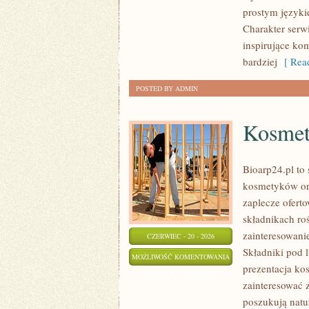
ŚRODOWISKA
prostym języki
Charakter serw
inspirujące ko
bardziej
[ Read
POSTED BY ADMIN
Kosmet
Bioarp24.pl to 
kosmetyków or
zaplecze oferto
składnikach roś
zainteresowani
CZERWIEC - 20 - 2026
Składniki pod 
KOSMETYKI
MOŻLIWOŚĆ KOMENTOWANIA
prezentacja ko
ZOSTAŁA WYŁĄCZONA
zainteresować 
poszukują natur