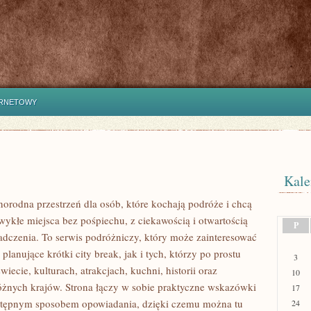
ERNETOWY
Kale
norodna przestrzeń dla osób, które kochają podróże i chcą
ykłe miejsca bez pośpiechu, z ciekawością i otwartością
P
dczenia. To serwis podróżniczy, który może zainteresować
lanujące krótki city break, jak i tych, którzy po prostu
3
świecie, kulturach, atrakcjach, kuchni, historii oraz
10
óżnych krajów. Strona łączy w sobie praktyczne wskazówki
17
ystępnym sposobem opowiadania, dzięki czemu można tu
24