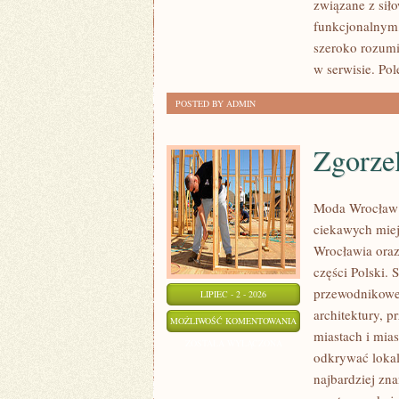
związane z siło
funkcjonalnym,
szeroko rozumi
w serwisie. Pol
POSTED BY ADMIN
Zgorze
Moda Wrocław 
ciekawych mie
Wrocławia oraz
części Polski.
przewodnikowe 
LIPIEC - 2 - 2026
architektury, p
ZGORZELEC
MOŻLIWOŚĆ KOMENTOWANIA
miastach i mias
ZOSTAŁA WYŁĄCZONA
odkrywać lokal
najbardziej zna