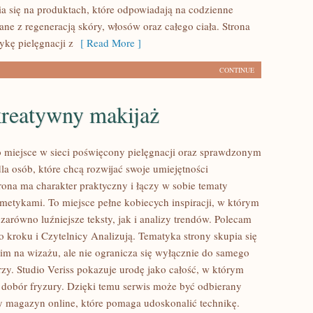
a się na produktach, które odpowiadają na codzienne
ne z regeneracją skóry, włosów oraz całego ciała. Strona
ykę pielęgnacji z
[ Read More ]
CONTINUE
kreatywny makijaż
to miejsce w sieci poświęcony pielęgnacji oraz sprawdzonym
 osób, które chcą rozwijać swoje umiejętności
rona ma charakter praktyczny i łączy w sobie tematy
metykami. To miejsce pełne kobiecych inspiracji, w którym
zarówno luźniejsze teksty, jak i analizy trendów. Polecam
o kroku i Czytelnicy Analizują. Tematyka strony skupia się
im na wizażu, ale nie ogranicza się wyłącznie do samego
zy. Studio Veriss pokazuje urodę jako całość, w którym
 dobór fryzury. Dzięki temu serwis może być odbierany
cy magazyn online, które pomaga udoskonalić technikę.