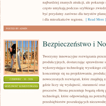
najbardziej znanych atrakcji, ale pokazuje 
często umykają podczas szybkiego zwiedz
być przydatny zarówno dla turystów plan
i dla mieszkańców regionu,
[ Read More 
POSTED BY ADMIN
Bezpieczeństwo i N
Tworzymy innowacyjne rozwiązania przez
produkcyjnych, dostarczając sprawdzone 
wykorzystujące technologię wysokiego ciś
koncentruje się na projektowaniu, produkc
nowoczesnych rozwiązań, które znajdują z
CZERWIEC - 30 - 2026
gdzie liczy się wydajność, staranność o
BEZPIECZEŃSTWO
MOŻLIWOŚĆ KOMENTOWANIA
procesów. Strona prezentuje bogatą ofertę
I
ZOSTAŁA WYŁĄCZONA
technologii, które odpowiadają na potrze
NORMY
przedsiębiorstw poszukujących niezawodn