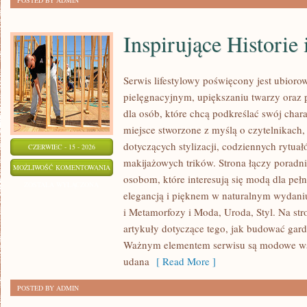
POSTED BY ADMIN
Inspirujące Historie
Serwis lifestylowy poświęcony jest ubiorow
pielęgnacyjnym, upiększaniu twarzy oraz
dla osób, które chcą podkreślać swój chara
miejsce stworzone z myślą o czytelnikach,
dotyczących stylizacji, codziennych rytua
CZERWIEC - 15 - 2026
makijażowych trików. Strona łączy poradn
INSPIRUJĄCE
MOŻLIWOŚĆ KOMENTOWANIA
osobom, które interesują się modą dla peł
HISTORIE
ZOSTAŁA WYŁĄCZONA
elegancją i pięknem w naturalnym wydaniu
I
i Metamorfozy i Moda, Uroda, Styl. Na str
METAMORFOZY
artykuły dotyczące tego, jak budować gar
Ważnym elementem serwisu są modowe wsk
udana
[ Read More ]
POSTED BY ADMIN