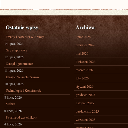
Ostatnie wpisy
Archiwa
Trendy i Nowości w Branży
lipiec 2026
14 lipca, 2026
czerwiec 2026
Gry e-sportowe
maj 2026
12 lipca, 2026
kwiecień 2026
Zarząd i governance
marzec 2026
11 lipca, 2026
Klasyki Wszech Czasów
luty 2026
10 lipca, 2026
styczeń 2026
Technologie i Konstrukcje
grudzień 2025
8 lipca, 2026
listopad 2025
Makau
6 lipca, 2026
październik 2025
Pytania od czytelników
wrzesień 2025
4 lipca, 2026
sierpień 2025