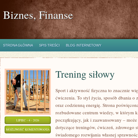
Biznes, Finanse
STRONA GŁÓWNA
SPIS TREŚCI
BLOG INTERNETOWY
Trening siłowy
Sport i aktywność fizyczna to znacznie wię
ćwiczenia. To styl życia, sposób dbania o
oraz codzienną energię. Strona poświęcona
rozbudowane centrum wiedzy, w którym k
początkujący, jak i zaawansowany – może 
LIPIEC - 4 - 2026
dotyczące treningów, ćwiczeń, zdrowego st
TRENING
MOŻLIWOŚĆ KOMENTOWANIA
świadomego rozwijania własnej sprawności
SIŁOWY
ZOSTAŁA WYŁĄCZONA