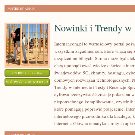
POSTED BY ADMIN
Nowinki i Trendy w 
Internat.com.pl to wartościowy portal po
wszystkim zagadnieniom, które wiążą się
urządzeń mobilnych. Strona może być cie
chcą uporządkować wiedzę o świecie inter
światłowodów, 5G, chmury, hostingu, cyb
CZERWIEC - 17 - 2026
domowych rozwiązań technologicznych. No
NOWINKI
MOŻLIWOŚĆ KOMENTOWANIA
Trendy w Internecie i Testy i Recenzje Spr
I
ZOSTAŁA WYŁĄCZONA
cyfrowa rzeczywistość zostaje pokazana w
TRENDY
niepotrzebnego komplikowania, czytelnik
W
które pomagają poprawić połączenie. Inter
INTERNECIE
internetowego przewodnika dla każdego, k
internetu. Główna tematyka strony skupia 