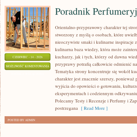
Poradnik Perfumery
Orientalno-przyprawowy charakter tej stron
stworzony z myślą o osobach, które uwiel
nieoczywiste smaki i kulinarne inspiracje 
kulinarna baza wiedzy, która może zaint
kucharzy, jak i tych, którzy od dawna wi
CZERWIEC - 14 - 2026
przyprawy potrafią całkowicie odmienić na
PORADNIK
MOŻLIWOŚĆ KOMENTOWANIA
Tematyka strony koncentruje się wokół kuc
PERFUMERYJNY
ZOSTAŁA WYŁĄCZONA
charakter jest znacznie szerszy, ponieważ
wyjścia do opowieści o gotowaniu, kulturz
eksperymentach i codziennym odkrywani
Polecamy Testy i Recenzje i Perfumy i Za
postrzegana
[ Read More ]
POSTED BY ADMIN