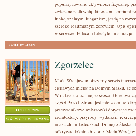
popularyzowaniu aktywności fizycznej, pr
związane z siłownią, fitnessem, sportami r
funkcjonalnym, bieganiem, jazdą na rowerz
szeroko rozumianym zdrowiem. Opis opier
w serwisie. Polecam Lifestyle i inspiracje 
POSTED BY ADMIN
Zgorzelec
Moda Wrocław to obszerny serwis intern
ciekawych miejsc na Dolnym Śląsku, ze 
Wrocławia oraz miejscowości, które tworz
części Polski. Strona jest miejscem, w kt
przewodnikowe wskazówki dotyczące zwiedz
LIPIEC - 2 - 2026
architektury, przyrody, wydarzeń, rekreac
ZGORZELEC
MOŻLIWOŚĆ KOMENTOWANIA
miastach i miasteczkach Dolnego Śląska. To
ZOSTAŁA WYŁĄCZONA
odkrywać lokalne historie. Moda Wrocław 