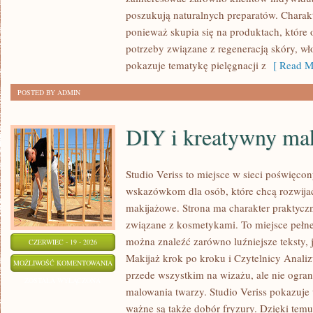
poszukują naturalnych preparatów. Charakte
ponieważ skupia się na produktach, które
potrzeby związane z regeneracją skóry, wł
pokazuje tematykę pielęgnacji z
[ Read M
POSTED BY ADMIN
DIY i kreatywny mak
Studio Veriss to miejsce w sieci poświęco
wskazówkom dla osób, które chcą rozwijać
makijażowe. Strona ma charakter praktyczn
związane z kosmetykami. To miejsce pełne
można znaleźć zarówno luźniejsze teksty, 
CZERWIEC - 19 - 2026
Makijaż krok po kroku i Czytelnicy Analiz
DIY
MOŻLIWOŚĆ KOMENTOWANIA
przede wszystkim na wizażu, ale nie ogra
I
ZOSTAŁA WYŁĄCZONA
malowania twarzy. Studio Veriss pokazuje
KREATYWNY
ważne są także dobór fryzury. Dzięki tem