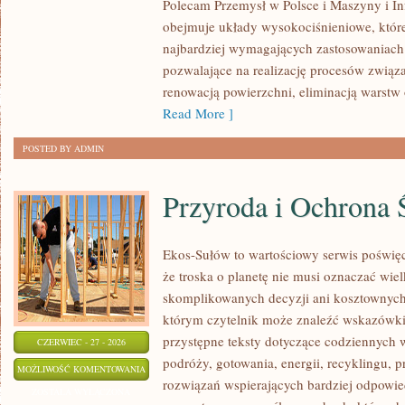
Polecam Przemysł w Polsce i Maszyny i Inf
obejmuje układy wysokociśnieniowe, które
najbardziej wymagających zastosowaniac
pozwalające na realizację procesów związ
renowacją powierzchni, eliminacją warst
Read More ]
POSTED BY ADMIN
Przyroda i Ochrona 
Ekos-Sułów to wartościowy serwis poświęc
że troska o planetę nie musi oznaczać wie
skomplikowanych decyzji ani kosztownych
którym czytelnik może znaleźć wskazówki
przystępne teksty dotyczące codziennych
CZERWIEC - 27 - 2026
podróży, gotowania, energii, recyklingu, 
PRZYRODA
MOŻLIWOŚĆ KOMENTOWANIA
rozwiązań wspierających bardziej odpowiedz
I
ZOSTAŁA WYŁĄCZONA