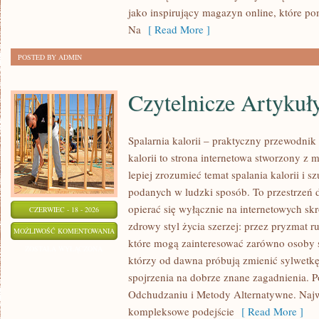
MAKIJAŻ
jako inspirujący magazyn online, które p
Na
[ Read More ]
POSTED BY ADMIN
Czytelnicze Artykuł
Spalarnia kalorii – praktyczny przewodnik 
kalorii to strona internetowa stworzony z 
lepiej zrozumieć temat spalania kalorii i s
podanych w ludzki sposób. To przestrzeń d
opierać się wyłącznie na internetowych skr
CZERWIEC - 18 - 2026
zdrowy styl życia szerzej: przez pryzmat r
CZYTELNICZE
MOŻLIWOŚĆ KOMENTOWANIA
które mogą zainteresować zarówno osoby sz
ARTYKUŁY
ZOSTAŁA WYŁĄCZONA
którzy od dawna próbują zmienić sylwetkę
spojrzenia na dobrze znane zagadnienia. 
Odchudzaniu i Metody Alternatywne. Najwi
kompleksowe podejście
[ Read More ]