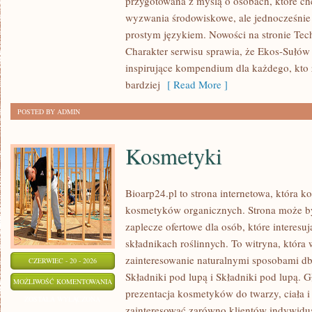
przygotowana z myślą o osobach, które ch
OCHRONA
wyzwania środowiskowe, ale jednocześnie 
ŚRODOWISKA
prostym językiem. Nowości na stronie Tech
Charakter serwisu sprawia, że Ekos-Sułów
inspirujące kompendium dla każdego, kto z
bardziej
[ Read More ]
POSTED BY ADMIN
Kosmetyki
Bioarp24.pl to strona internetowa, która k
kosmetyków organicznych. Strona może b
zaplecze ofertowe dla osób, które interes
składnikach roślinnych. To witryna, która 
zainteresowanie naturalnymi sposobami d
CZERWIEC - 20 - 2026
Składniki pod lupą i Składniki pod lupą.
KOSMETYKI
MOŻLIWOŚĆ KOMENTOWANIA
prezentacja kosmetyków do twarzy, ciała 
ZOSTAŁA WYŁĄCZONA
zainteresować zarówno klientów indywidual