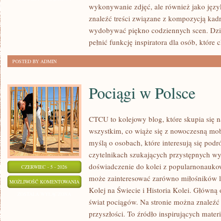
wykonywanie zdjęć, ale również jako języ
POSTPRODUKCJA
znaleźć treści związane z kompozycją kadru
wydobywać piękno codziennych scen. Dzi
pełnić funkcję inspiratora dla osób, które 
POSTED BY ADMIN
Pociągi w Polsce
CTCU to kolejowy blog, które skupia się 
wszystkim, co wiąże się z nowoczesną mobi
myślą o osobach, które interesują się pod
czytelnikach szukających przystępnych wyj
doświadczenie do kolei z popularnonauko
CZERWIEC - 5 - 2026
może zainteresować zarówno miłośników l
POCIĄGI
MOŻLIWOŚĆ KOMENTOWANIA
Kolej na Świecie i Historia Kolei. Główną 
W
ZOSTAŁA WYŁĄCZONA
świat pociągów. Na stronie można znaleźć 
POLSCE
przyszłości. To źródło inspirujących mate