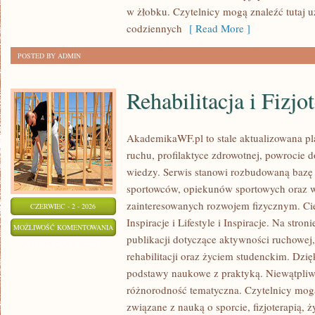
w żłobku. Czytelnicy mogą znaleźć tutaj 
codziennych
[ Read More ]
POSTED BY ADMIN
Rehabilitacja i Fizjo
AkademikaWF.pl to stale aktualizowana pla
ruchu, profilaktyce zdrowotnej, powrocie 
wiedzy. Serwis stanowi rozbudowaną bazę 
sportowców, opiekunów sportowych oraz w
zainteresowanych rozwojem fizycznym. Ciek
CZERWIEC - 2 - 2026
Inspiracje i Lifestyle i Inspiracje. Na stro
REHABILITACJA
MOŻLIWOŚĆ KOMENTOWANIA
publikacji dotyczące aktywności ruchowej
I
ZOSTAŁA WYŁĄCZONA
rehabilitacji oraz życiem studenckim. Dzięk
FIZJOTERAPIA
podstawy naukowe z praktyką. Niewątpliw
różnorodność tematyczna. Czytelnicy mog
związane z nauką o sporcie, fizjoterapią,