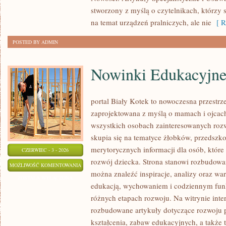
stworzony z myślą o czytelnikach, którzy 
na temat urządzeń pralniczych, ale nie
[ R
POSTED BY ADMIN
Nowinki Edukacyjn
portal Biały Kotek to nowoczesna przestrze
zaprojektowana z myślą o mamach i ojcach
wszystkich osobach zainteresowanych roz
skupia się na tematyce żłobków, przedszkol
merytorycznych informacji dla osób, któr
CZERWIEC - 3 - 2026
rozwój dziecka. Strona stanowi rozbudowa
NOWINKI
MOŻLIWOŚĆ KOMENTOWANIA
można znaleźć inspiracje, analizy oraz war
EDUKACYJNE
ZOSTAŁA WYŁĄCZONA
edukacją, wychowaniem i codziennym fun
różnych etapach rozwoju. Na witrynie inte
rozbudowane artykuły dotyczące rozwoju p
kształcenia, zabaw edukacyjnych, a także