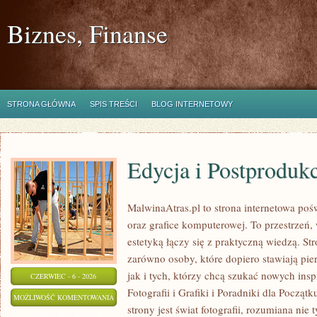
Biznes, Finanse
STRONA GŁÓWNA
SPIS TREŚCI
BLOG INTERNETOWY
Edycja i Postproduk
MalwinaAtras.pl to strona internetowa pośw
oraz grafice komputerowej. To przestrzeń, 
estetyką łączy się z praktyczną wiedzą. S
zarówno osoby, które dopiero stawiają pie
jak i tych, którzy chcą szukać nowych inspi
CZERWIEC - 6 - 2026
Fotografii i Grafiki i Poradniki dla Pocz
EDYCJA
MOŻLIWOŚĆ KOMENTOWANIA
strony jest świat fotografii, rozumiana nie 
I
ZOSTAŁA WYŁĄCZONA