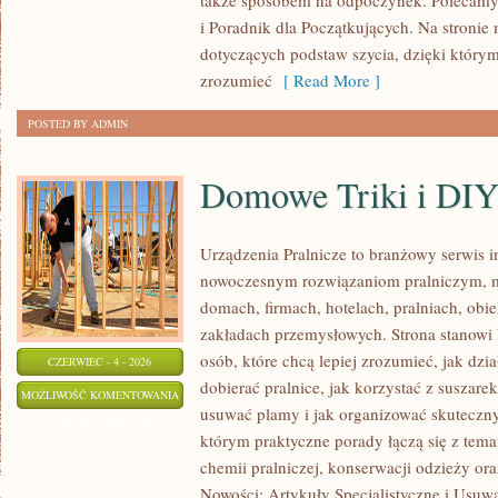
także sposobem na odpoczynek. Polecamy
i Poradnik dla Początkujących. Na stronie 
dotyczących podstaw szycia, dzięki który
zrozumieć
[ Read More ]
POSTED BY ADMIN
Domowe Triki i DI
Urządzenia Pralnicze to branżowy serwis 
nowoczesnym rozwiązaniom pralniczym,
domach, firmach, hotelach, pralniach, obi
zakładach przemysłowych. Strona stanowi
osób, które chcą lepiej zrozumieć, jak dzia
CZERWIEC - 4 - 2026
dobierać pralnice, jak korzystać z suszarek
DOMOWE
MOŻLIWOŚĆ KOMENTOWANIA
usuwać plamy i jak organizować skuteczny
TRIKI
ZOSTAŁA WYŁĄCZONA
którym praktyczne porady łączą się z temat
I
chemii pralniczej, konserwacji odzieży ora
DIY
Nowości: Artykuły Specjalistyczne i Usuwa