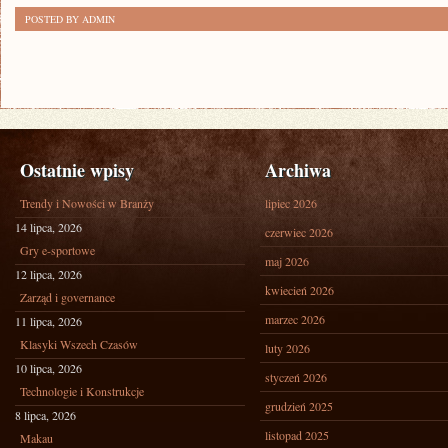
POSTED BY ADMIN
Ostatnie wpisy
Archiwa
Trendy i Nowości w Branży
lipiec 2026
14 lipca, 2026
czerwiec 2026
Gry e-sportowe
maj 2026
12 lipca, 2026
kwiecień 2026
Zarząd i governance
marzec 2026
11 lipca, 2026
Klasyki Wszech Czasów
luty 2026
10 lipca, 2026
styczeń 2026
Technologie i Konstrukcje
grudzień 2025
8 lipca, 2026
listopad 2025
Makau