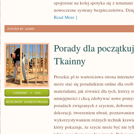
spojrzenie na kolej spotyka się z tematam
nowoczesne systemy bezpieczeństwa. Dzi
Read More ]
POSTED BY ADMIN
Porady dla początkuj
Tkainny
Proszkic.pl to wartościowa strona internet
może stać się poradnikiem online dla osób
materiałami, jak również dla tych, którzy
CZERWIEC - 5 - 2026
umiejętności i chcą zdobywać nowe pomysł
PORADY
MOŻLIWOŚĆ KOMENTOWANIA
poradach związanych z szyciem, doborem
DLA
ZOSTAŁA WYŁĄCZONA
dekoracji, tworzeniem ubrań, poznawaniem
POCZĄTKUJĄCYCH
wykorzystywaniem różnych technik krawie
I
który pokazuje, że szycie może być nie ty
TKAINNY