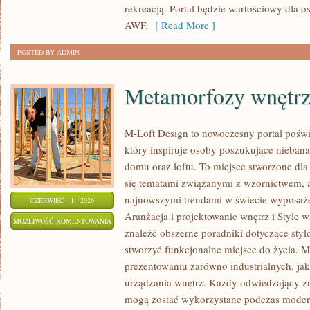
rekreacją. Portal będzie wartościowy dla o
AWF.
[ Read More ]
POSTED BY ADMIN
Metamorfozy wnętr
M-Loft Design to nowoczesny portal poświ
który inspiruje osoby poszukujące nieban
domu oraz loftu. To miejsce stworzone dla 
się tematami związanymi z wzornictwem, 
najnowszymi trendami w świecie wyposażen
CZERWIEC - 1 - 2026
Aranżacja i projektowanie wnętrz i Style w
METAMORFOZY
MOŻLIWOŚĆ KOMENTOWANIA
znaleźć obszerne poradniki dotyczące styl
WNĘTRZ
ZOSTAŁA WYŁĄCZONA
stworzyć funkcjonalne miejsce do życia. M
prezentowaniu zarówno industrialnych, ja
urządzania wnętrz. Każdy odwiedzający zn
mogą zostać wykorzystane podczas moderni