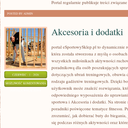
Portal regularnie publikuje treści związane
POSTED BY ADMIN
Akcesoria i dodatki
portal eSportowySklep.pl to dynamicznie ro
która została stworzona z myślą o osobach
wszystkich miłośnikach aktywności ruchowe
poradnikową dla osób poszukujących spra
dotyczących ubrań treningowych, obuwia d
CZERWIEC - 1 - 2026
rodzaju gadżetów treningowych. Dzięki bog
AKCESORIA
MOŻLIWOŚĆ KOMENTOWANIA
użytkownik może znaleźć rozwiązania, k
I
ZOSTAŁA WYŁĄCZONA
odpowiedniego wyposażenia do uprawiani
DODATKI
sportowa i Akcesoria i dodatki. Na stroni
poradniki poświęcone tematyce fitnessu. 
zrozumieć, jak dobierać buty do biegania,
się podczas różnych aktywności oraz które